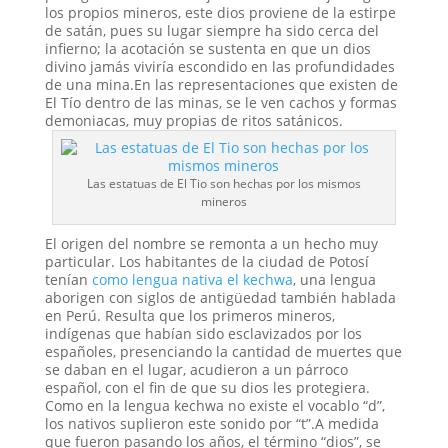
los propios mineros, este dios proviene de la estirpe
de satán, pues su lugar siempre ha sido cerca del
infierno; la acotación se sustenta en que un dios
divino jamás viviría escondido en las profundidades
de una mina.En las representaciones que existen de
El Tío dentro de las minas, se le ven cachos y formas
demoniacas, muy propias de ritos satánicos.
Las estatuas de El Tio son hechas por los mismos
mineros
El origen del nombre se remonta a un hecho muy
particular. Los habitantes de la ciudad de Potosí
tenían
como lengua nativa el kechwa
, una lengua
aborigen con siglos de antigüedad también hablada
en Perú. Resulta que los primeros mineros,
indígenas que habían sido esclavizados por los
españoles, presenciando la cantidad de muertes que
se daban en el lugar, acudieron a un párroco
español, con el fin de que su dios les protegiera.
Como en la lengua kechwa no existe el vocablo “d”,
los nativos suplieron este sonido por “t”.A medida
que fueron pasando los años, el término “dios”, se