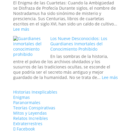
estrellas?
«Cara
El Enigma de las Cuartetas: Cuando la Ambigüedad
Vacía»:
se Disfraza de Profecía Durante siglos, el nombre de
Cuando
Nostradamus ha sido sinónimo de misterio y
el
presciencia. Sus Centurias, libros de cuartetas
Mundo
escritos en el siglo XVI, han sido un caldo de cultivo...
se
:
Lee más
Puebla
Las
de
Los Nueve Desconocidos: Los
Profecías
Extraños
Guardianes Inmortales del
de
Conocimiento Prohibido
Nostradamus:
¿Coincidencia,
En las sombras de la historia,
Interpretación
entre el polvo de los archivos olvidados y los
o
susurros de las tradiciones ocultas, se esconde el
Fraude?
que podría ser el secreto más antiguo y mejor
:
guardado de la humanidad. No se trata de...
Lee más
Los
Nueve
Historias Inexplicables
Descon
Enigmas
Los
Paranormales
Guard
Teorías Conspirativas
Inmort
Mitos y Leyendas
del
Relatos Increibles
Conoci
Extraterrestres
Prohib
Facebook