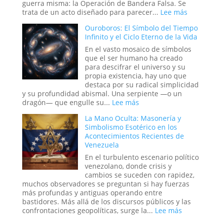
Ruta
guerra misma: la Operación de Bandera Falsa. Se
de
:
trata de un acto diseñado para parecer...
Lee más
la
Operacio
Ouroboros: El Símbolo del Tiempo
Seda
de
Infinito y el Ciclo Eterno de la Vida
Bandera
Falsa
En el vasto mosaico de símbolos
en
que el ser humano ha creado
la
para descifrar el universo y su
Historia:
propia existencia, hay uno que
¿Hasta
destaca por su radical simplicidad
Dónde
y su profundidad abismal. Una serpiente —o un
Llega
:
dragón— que engulle su...
Lee más
la
Ouroboros:
La Mano Oculta: Masonería y
Ingeniería
El
Simbolismo Esotérico en los
Social?
Símbolo
Acontecimientos Recientes de
del
Venezuela
Tiempo
Infinito
En el turbulento escenario político
y
venezolano, donde crisis y
el
cambios se suceden con rapidez,
Ciclo
muchos observadores se preguntan si hay fuerzas
Eterno
más profundas y antiguas operando entre
de
bastidores. Más allá de los discursos públicos y las
la
:
confrontaciones geopolíticas, surge la...
Lee más
Vida
La