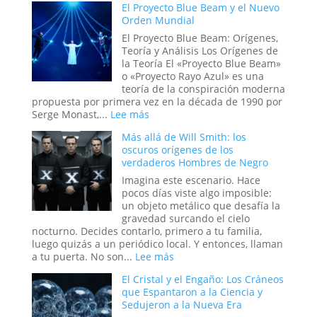
El Proyecto Blue Beam y el Nuevo
Mano
Orden Mundial
Oculta:
Masonería
El Proyecto Blue Beam: Orígenes,
y
Teoría y Análisis Los Orígenes de
Simbolismo
la Teoría El «Proyecto Blue Beam»
Esotérico
o «Proyecto Rayo Azul» es una
en
teoría de la conspiración moderna
los
propuesta por primera vez en la década de 1990 por
Acontecimi
:
Serge Monast,...
Lee más
Recientes
El
Más allá de Will Smith: los
de
Proyecto
oscuros orígenes de los
Venezuela
Blue
verdaderos Hombres de Negro
Beam
y
Imagina este escenario. Hace
el
pocos días viste algo imposible:
Nuevo
un objeto metálico que desafía la
Orden
gravedad surcando el cielo
Mundial
nocturno. Decides contarlo, primero a tu familia,
luego quizás a un periódico local. Y entonces, llaman
:
a tu puerta. No son...
Lee más
Más
El Cristal y el Engaño: Los Cráneos
allá
que Espantaron a la Ciencia y
de
Sedujeron a la Nueva Era
Will