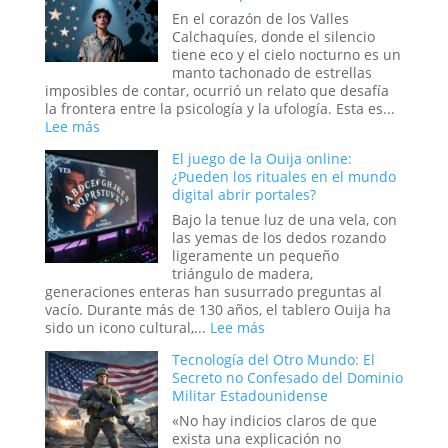
En el corazón de los Valles
Calchaquíes, donde el silencio
tiene eco y el cielo nocturno es un
manto tachonado de estrellas
imposibles de contar, ocurrió un relato que desafía
la frontera entre la psicología y la ufología. Esta es...
:
Lee más
El
El juego de la Ouija online:
caso
¿Pueden los rituales en el mundo
del
digital abrir portales?
abducido
de
Bajo la tenue luz de una vela, con
Amaicha:
las yemas de los dedos rozando
¿Un
ligeramente un pequeño
viaje
triángulo de madera,
a
generaciones enteras han susurrado preguntas al
las
vacío. Durante más de 130 años, el tablero Ouija ha
estrellas
:
sido un icono cultural,...
Lee más
o
El
un
Tecnología del Otro Mundo: El
juego
trauma
Secreto no Confesado del Dominio
de
reprimido?
Militar Estadounidense
la
Ouija
«No hay indicios claros de que
online:
exista una explicación no