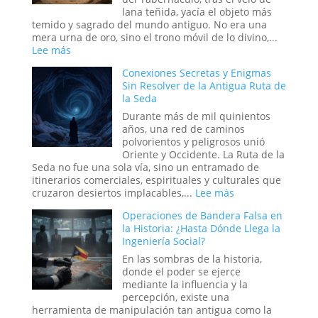
Fe
lana teñida, yacía el objeto más
Colectiva
temido y sagrado del mundo antiguo. No era una
Moldea
mera urna de oro, sino el trono móvil de lo divino,...
la
:
Lee más
Realidad
¿Fue
Conexiones Secretas y Enigmas
el
Sin Resolver de la Antigua Ruta de
Arca
la Seda
de
la
Durante más de mil quinientos
Alianza
años, una red de caminos
una
polvorientos y peligrosos unió
Batería
Oriente y Occidente. La Ruta de la
Antigua?
Seda no fue una sola vía, sino un entramado de
La
itinerarios comerciales, espirituales y culturales que
teoría
:
cruzaron desiertos implacables,...
Lee más
Eléctrica
Conexiones
del
Operaciones de Bandera Falsa en
Secretas
Relato
la Historia: ¿Hasta Dónde Llega la
y
Bíblico
Ingeniería Social?
Enigmas
Sin
En las sombras de la historia,
Resolver
donde el poder se ejerce
de
mediante la influencia y la
la
percepción, existe una
Antigua
herramienta de manipulación tan antigua como la