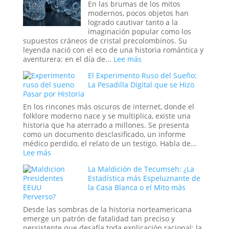
Smith:
En las brumas de los mitos
los
modernos, pocos objetos han
oscuros
logrado cautivar tanto a la
orígenes
imaginación popular como los
de
supuestos cráneos de cristal precolombinos. Su
los
leyenda nació con el eco de una historia romántica y
verdaderos
:
aventurera: en el día de...
Lee más
Hombres
El
El Experimento Ruso del Sueño:
de
Cristal
La Pesadilla Digital que se Hizo
Negro
y
Pasar por Historia
el
Engaño:
En los rincones más oscuros de internet, donde el
Los
folklore moderno nace y se multiplica, existe una
Cráneos
historia que ha aterrado a millones. Se presenta
que
como un documento desclasificado, un informe
Espantaron
médico perdido, el relato de un testigo. Habla de...
a
:
Lee más
la
El
La Maldición de Tecumseh: ¿La
Ciencia
Experimento
Estadística más Espeluznante de
y
Ruso
la Casa Blanca o el Mito más
Sedujeron
del
Perverso?
a
Sueño:
la
La
Desde las sombras de la historia norteamericana
Nueva
Pesadilla
emerge un patrón de fatalidad tan preciso y
Era
Digital
persistente que desafía toda explicación racional: la