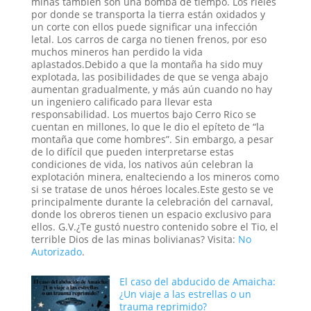
minas también son una bomba de tiempo. Los rieles
por donde se transporta la tierra están oxidados y
un corte con ellos puede significar una infección
letal. Los carros de carga no tienen frenos, por eso
muchos mineros han perdido la vida
aplastados.Debido a que la montaña ha sido muy
explotada, las posibilidades de que se venga abajo
aumentan gradualmente, y más aún cuando no hay
un ingeniero calificado para llevar esta
responsabilidad. Los muertos bajo Cerro Rico se
cuentan en millones, lo que le dio el epíteto de “la
montaña que come hombres”. Sin embargo, a pesar
de lo difícil que pueden interpretarse estas
condiciones de vida, los nativos aún celebran la
explotación minera, enalteciendo a los mineros como
si se tratase de unos héroes locales.Este gesto se ve
principalmente durante la celebración del carnaval,
donde los obreros tienen un espacio exclusivo para
ellos. G.V.¿Te gustó nuestro contenido sobre el Tio, el
terrible Dios de las minas bolivianas? Visita:
No
Autorizado
.
El caso del abducido de Amaicha:
¿Un viaje a las estrellas o un
trauma reprimido?