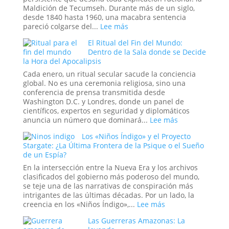
que
Maldición de Tecumseh. Durante más de un siglo,
se
desde 1840 hasta 1960, una macabra sentencia
Hizo
:
pareció colgarse del...
Lee más
Pasar
La
por
El Ritual del Fin del Mundo:
Maldición
Historia
Dentro de la Sala donde se Decide
de
la Hora del Apocalipsis
Tecumseh:
¿La
Cada enero, un ritual secular sacude la conciencia
Estadística
global. No es una ceremonia religiosa, sino una
más
conferencia de prensa transmitida desde
Espeluznante
Washington D.C. y Londres, donde un panel de
de
científicos, expertos en seguridad y diplomáticos
la
:
anuncia un número que dominará...
Lee más
Casa
El
Los «Niños Índigo» y el Proyecto
Blanca
Ritual
Stargate: ¿La Última Frontera de la Psique o el Sueño
o
del
de un Espía?
el
Fin
Mito
del
En la intersección entre la Nueva Era y los archivos
más
Mundo:
clasificados del gobierno más poderoso del mundo,
Perverso?
Dentro
se teje una de las narrativas de conspiración más
de
intrigantes de las últimas décadas. Por un lado, la
la
:
creencia en los «Niños Índigo»,...
Lee más
Sala
Los
Las Guerreras Amazonas: La
donde
«Niños