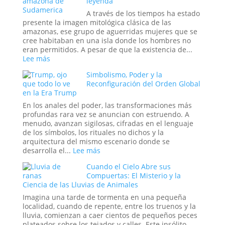
leyenda
se
Índigo»
Decide
y
A través de los tiempos ha estado
la
el
presente la imagen mitológica clásica de las
Hora
Proyecto
amazonas, ese grupo de aguerridas mujeres que se
del
Stargate:
cree habitaban en una isla donde los hombres no
Apocalipsis
¿La
eran permitidos. A pesar de que la existencia de...
Última
:
Lee más
Frontera
Las
Simbolismo, Poder y la
de
Guerreras
Reconfiguración del Orden Global
la
Amazonas:
en la Era Trump
Psique
La
o
leyenda
En los anales del poder, las transformaciones más
el
profundas rara vez se anuncian con estruendo. A
Sueño
menudo, avanzan sigilosas, cifradas en el lenguaje
de
de los símbolos, los rituales no dichos y la
un
arquitectura del mismo escenario donde se
Espía?
:
desarrolla el...
Lee más
Simbolismo,
Cuando el Cielo Abre sus
Poder
Compuertas: El Misterio y la
y
Ciencia de las Lluvias de Animales
la
Reconfiguración
Imagina una tarde de tormenta en una pequeña
del
localidad, cuando de repente, entre los truenos y la
Orden
lluvia, comienzan a caer cientos de pequeños peces
Global
plateados sobre los tejados y calles. Este insólito