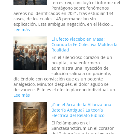
¿Pueden
terrestre», concluyó el informe del
los
Pentágono sobre fenómenos
rituales
aéreos no identificados en 2021, tras estudiar 144
en
casos, de los cuales 143 permanecían sin
el
explicación. Esta ambigua negación, en el léxico...
mundo
:
Lee más
digital
Tecnología
El Efecto Placebo en Masa:
abrir
del
Cuando la Fe Colectiva Moldea la
portales?
Otro
Realidad
Mundo:
El
En el silencioso corazón de un
Secreto
hospital, una enfermera
no
administra una inyección de
Confesado
solución salina a un paciente,
del
diciéndole con convicción que es un potente
Dominio
analgésico. Minutos después, el dolor agudo se
Militar
desvanece. Este es el efecto placebo individual, un...
Estadounidense
:
Lee más
El
¿Fue el Arca de la Alianza una
Efecto
Batería Antigua? La teoría
Placebo
Eléctrica del Relato Bíblico
en
Masa:
El Relámpago en el
Cuando
Sanctasanctórum En el corazón
la
del Tabernáculo, tras el velo de