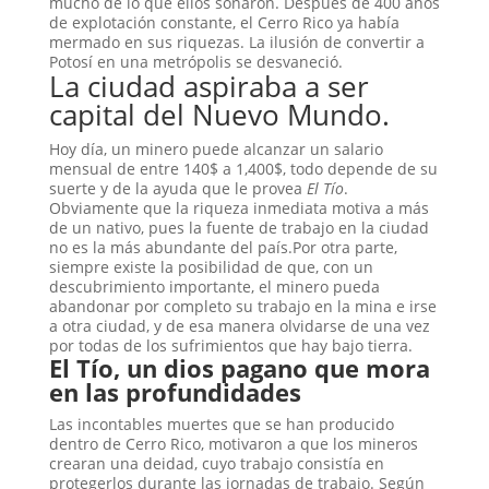
mucho de lo que ellos soñaron. Después de 400 años
de explotación constante, el Cerro Rico ya había
mermado en sus riquezas. La ilusión de convertir a
Potosí en una metrópolis se desvaneció.
La ciudad aspiraba a ser
capital del Nuevo Mundo.
Hoy día, un minero puede alcanzar un salario
mensual de entre 140$ a 1,400$, todo depende de su
suerte y de la ayuda que le provea
El Tío
.
Obviamente que la riqueza inmediata motiva a más
de un nativo, pues la fuente de trabajo en la ciudad
no es la más abundante del país.Por otra parte,
siempre existe la posibilidad de que, con un
descubrimiento importante, el minero pueda
abandonar por completo su trabajo en la mina e irse
a otra ciudad, y de esa manera olvidarse de una vez
por todas de los sufrimientos que hay bajo tierra.
El Tío, un dios pagano que mora
en las profundidades
Las incontables muertes que se han producido
dentro de Cerro Rico, motivaron a que los mineros
crearan una deidad, cuyo trabajo consistía en
protegerlos durante las jornadas de trabajo. Según