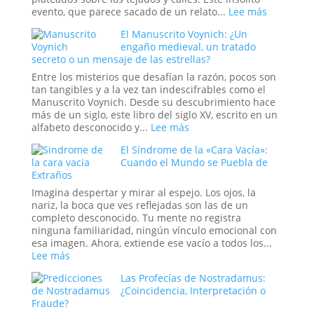
en
:
evento, que parece sacado de un relato...
Lee más
la
Cuando
El Manuscrito Voynich: ¿Un
Era
el
engaño medieval, un tratado
Trump
Cielo
secreto o un mensaje de las estrellas?
Abre
sus
Entre los misterios que desafían la razón, pocos son
Compuert
tan tangibles y a la vez tan indescifrables como el
El
Manuscrito Voynich. Desde su descubrimiento hace
Misterio
más de un siglo, este libro del siglo XV, escrito en un
y
:
alfabeto desconocido y...
Lee más
la
El
El Síndrome de la «Cara Vacía»:
Ciencia
Manuscrito
Cuando el Mundo se Puebla de
de
Voynich:
Extraños
las
¿Un
Lluvias
engaño
Imagina despertar y mirar al espejo. Los ojos, la
de
medieval,
nariz, la boca que ves reflejadas son las de un
Animales
un
completo desconocido. Tu mente no registra
tratado
ninguna familiaridad, ningún vínculo emocional con
secreto
esa imagen. Ahora, extiende ese vacío a todos los...
o
:
Lee más
un
El
Las Profecías de Nostradamus:
mensaje
Síndrome
¿Coincidencia, Interpretación o
de
de
Fraude?
las
la