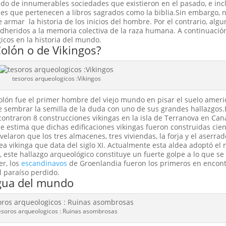
do de innumerables sociedades que existieron en el pasado, e inc
les que pertenecen a libros sagrados como la biblia.Sin embargo, n
rmar la historia de los inicios del hombre. Por el contrario, algu
heridos a la memoria colectiva de la raza humana. A continuación
cos en la historia del mundo.
olón o de Vikingos?
tesoros arqueologicos :Vikingos
 Colón fue el primer hombre del viejo mundo en pisar el suelo ameri
e sembrar la semilla de la duda con uno de sus grandes hallazgos.
ontraron 8 construcciones vikingas en la isla de Terranova en Can
 estima que dichas edificaciones vikingas fueron construidas cie
velaron que los tres almacenes, tres viviendas, la forja y el aserra
a vikinga que data del siglo XI. Actualmente esta aldea adoptó el
este hallazgo arqueológico constituye un fuerte golpe a lo que se 
er, los
escandinavos
de Groenlandia fueron los primeros en encontr
l paraíso perdido.
tigua del mundo
esoros arqueologicos : Ruinas asombrosas