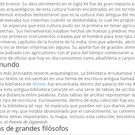
 de bronce. Su descubrimiento en el siglo XX fue de gran impacto p
os arqueológicos de esta cultura fueron encontrados en los territo
 Extensos estudios demostraron que es la cultura más antigua del 
e atravesaba sus cosechas cuando se desbordaba, lo cual les propo
ra. Se especula que esta cultura pudo ser la primera en tener agricu
osechas. Sus herramientas estaban hechas de huesos y piedras mu
o los primeros instrumentos creados por el hombre para este tipo d
primeros capítulos de la historia de la india, sino que además, abr
es no se tenían información alguna. Su aporte fue de grandes dim
aba poblado con agricultores, con el paso del tiempo comenzaron a 
erie de oficios que hoy en día conocemos como albañilería o carpin
 mundo
s más preciados tesoros arqueologicos. La biblioteca Arsubanipal 
 Sus textos se encuentran en una forma de escritura antigua llamad
la biblioteca de
Nínive
, fue encontrada dentro del palacio del rey
 esta antigua biblioteca consiste en una serie de tablas de arcill
a distancia entre palabras. Estas tablas de arcillas representan l
tipo de escritura. Curiosamente, dentro de esta colección hay esc
de la biblioteca (el rey). Se especula que pueden ser sus diarios a
cía al rey, que estaba obsesionado por el conocimiento, su conteni
e otros temas importantes, la magia. Incluso, esta colección, encontr
o: el
Poema de Gigamesh
.
s de grandes filósofos