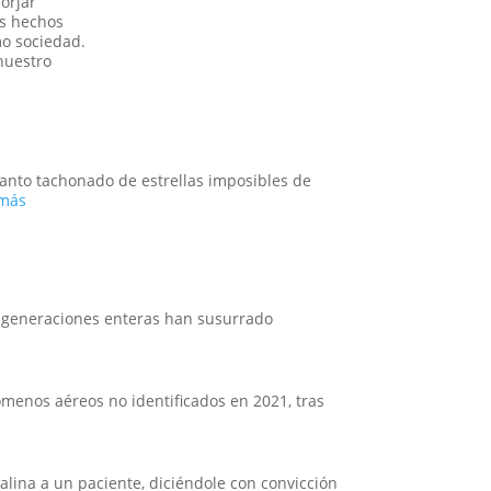
orjar
es hechos
mo sociedad.
nuestro
 manto tachonado de estrellas imposibles de
:
 más
El
caso
del
abducido
de
Amaicha:
, generaciones enteras han susurrado
¿Un
viaje
a
las
ómenos aéreos no identificados en 2021, tras
estrellas
:
o
Tecnología
un
del
trauma
Otro
alina a un paciente, diciéndole con convicción