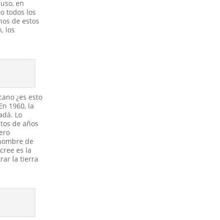
luso, en
o todos los
nos de estos
, los
cano ¿es esto
En 1960, la
adá. Lo
ntos de años
dero
 nombre de
cree es la
ar la tierra