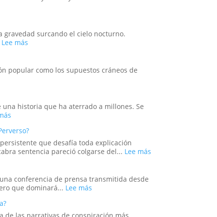
Ingeniería
Masonería
Social?
y
Simbolismo
Esotérico
la gravedad surcando el cielo nocturno.
en
:
.
Lee más
los
Más
Acontecimientos
allá
Recientes
de
ión popular como los supuestos cráneos de
de
Will
:
s
Venezuela
Smith:
El
los
Cristal
oscuros
y
e una historia que ha aterrado a millones. Se
orígenes
el
:
más
de
Engaño:
El
los
Perverso?
Los
Experimento
verdaderos
Cráneos
Ruso
persistente que desafía toda explicación
Hombres
que
del
:
abra sentencia pareció colgarse del...
Lee más
de
Espantaron
Sueño:
La
Negro
a
La
Maldición
la
Pesadilla
de
no una conferencia de prensa transmitida desde
Ciencia
Digital
Tecumseh:
:
mero que dominará...
Lee más
y
que
¿La
El
Sedujeron
se
ía?
Estadística
Ritual
a
Hizo
más
del
na de las narrativas de conspiración más