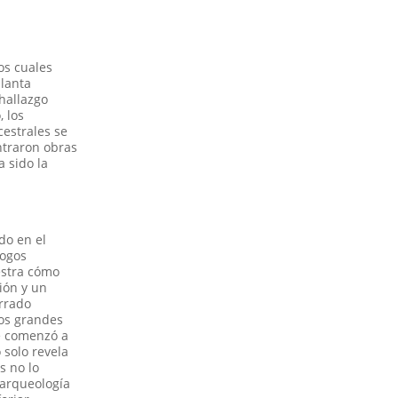
os cuales
planta
hallazgo
, los
cestrales se
ntraron obras
a sido la
do en el
logos
estra cómo
ión y un
errado
los grandes
se comenzó a
 solo revela
s no lo
 arqueología