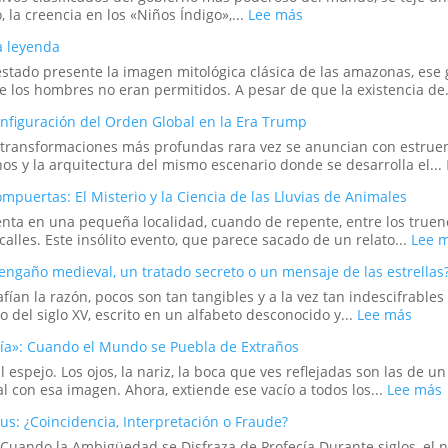
:
, la creencia en los «Niños Índigo»,...
Lee más
Los
a leyenda
«Niños
Índigo»
estado presente la imagen mitológica clásica de las amazonas, es
y
 los hombres no eran permitidos. A pesar de que la existencia de.
el
onfiguración del Orden Global en la Era Trump
Proyecto
Stargate:
s transformaciones más profundas rara vez se anuncian con estrue
¿La
chos y la arquitectura del mismo escenario donde se desarrolla el...
Última
Frontera
mpuertas: El Misterio y la Ciencia de las Lluvias de Animales
de
ta en una pequeña localidad, cuando de repente, entre los truenos
la
alles. Este insólito evento, que parece sacado de un relato...
Lee 
Psique
o
engaño medieval, un tratado secreto o un mensaje de las estrellas
el
afían la razón, pocos son tan tangibles y a la vez tan indescifrabl
Sueño
:
 del siglo XV, escrito en un alfabeto desconocido y...
Lee más
de
El
un
cía»: Cuando el Mundo se Puebla de Extraños
Manu
Espía?
Voyni
l espejo. Los ojos, la nariz, la boca que ves reflejadas son las de
¿Un
:
 con esa imagen. Ahora, extiende ese vacío a todos los...
Lee más
enga
E
s: ¿Coincidencia, Interpretación o Fraude?
medie
un
: Cuando la Ambigüedad se Disfraza de Profecía Durante siglos, e