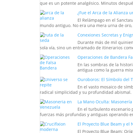
que es un potente analgésico. Minutos después,
¿Fue el Arca de la Alianza u
El Relámpago en el Sanctasa
mundo antiguo. No era una mera urna de oro, si
Conexiones Secretas y Enig
Durante más de mil quinient
sola vía, sino un entramado de itinerarios come
Operaciones de Bandera Fals
En las sombras de la histor
antigua como la guerra mis
Ouroboros: El Símbolo del Ti
En el vasto mosaico de símb
radical simplicidad y su profundidad abismal
La Mano Oculta: Masonería 
En el turbulento escenario 
fuerzas más profundas y antiguas operando entr
El Proyecto Blue Beam y el
El Proyecto Blue Beam: Oríg