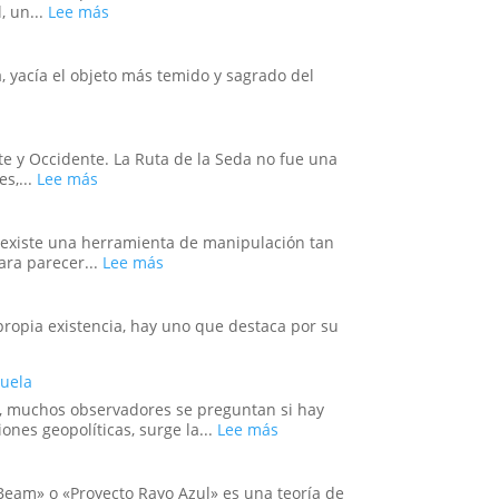
reprimido?
Mundo:
:
, un...
Lee más
El
El
Secreto
Efecto
no
Placebo
, yacía el objeto más temido y sagrado del
Confesado
en
del
Masa:
Dominio
Cuando
Militar
la
e y Occidente. La Ruta de la Seda no fue una
Estadounidense
Fe
:
es,...
Lee más
Colectiva
Conexiones
Moldea
Secretas
la
y
n, existe una herramienta de manipulación tan
Realidad
Enigmas
:
ara parecer...
Lee más
Sin
Operaciones
Resolver
de
de
Bandera
propia existencia, hay uno que destaca por su
la
Falsa
Antigua
en
s:
Ruta
zuela
la
de
Historia:
ez, muchos observadores se preguntan si hay
la
¿Hasta
:
nes geopolíticas, surge la...
Lee más
Seda
Dónde
La
Llega
Mano
la
Oculta:
 Beam» o «Proyecto Rayo Azul» es una teoría de