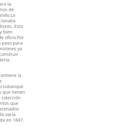
ara la
rios de
mundo.La
rcionaba
ltores. Esto
y bien
e oficio.Por
ió paso para
ensiones ya
construir
tería.
contiene la
a
 Arsubanipal
as que tienen
a colección
ritos que
lmacenados
do varía
ada en 1847,