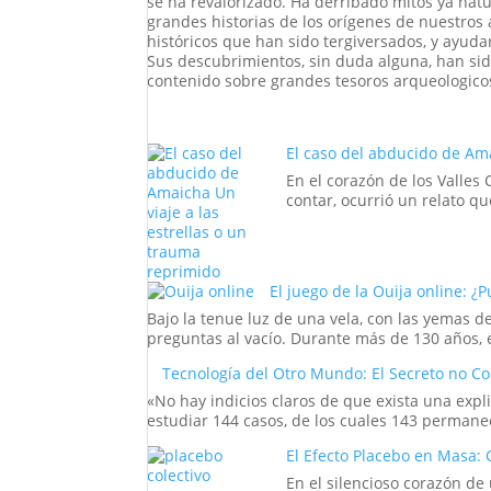
se ha revalorizado. Ha derribado mitos ya natu
grandes historias de los orígenes de nuestros
históricos que han sido tergiversados, y ayu
Sus descubrimientos, sin duda alguna, han sid
contenido sobre grandes tesoros arqueologicos
El caso del abducido de Ama
En el corazón de los Valles
contar, ocurrió un relato que
El juego de la Ouija online: ¿
Bajo la tenue luz de una vela, con las yemas
preguntas al vacío. Durante más de 130 años, el
Tecnología del Otro Mundo: El Secreto no C
«No hay indicios claros de que exista una expl
estudiar 144 casos, de los cuales 143 permanec
El Efecto Placebo en Masa: 
En el silencioso corazón de