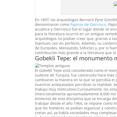
En 1897, los arqueólogos Bernard Pyne Grenfel
denominaron como
Papiros de Oxirrinco
. Papi
acuática y Oxirronco fue el lugar donde se en
para la literatura ocurrió en un antiguo verte
arqueólogos no podían creer que, gracias a las
mantuvo casi en perfecto. Además, su contenido
de Eurípides, Meneando, Sófocles y, por si fue
contribución más grande a la literatura que la
Gobekli Tepe: el monumento 
El Gobekli Tepe está considerado como el mon
sudeste de Turquía, fue construido hace más d
cambiaron la manera en la que se percibía el 
nuestros antepasados percibían la realidad. A
trabajo muy meticuloso.Curiosamente, los estu
intencionalmente aproximadamente 8.000 mil a
misterios de esta disciplina que se encarga d
trabajar desde el año 1964, se impone como el
que los hombres se podían organizar y construi
creían así, ya había sociedades muy complejas