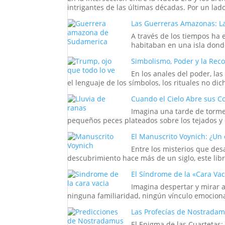
intrigantes de las últimas décadas. Por un lado
Las Guerreras Amazonas: L
A través de los tiempos ha 
habitaban en una isla donde
Simbolismo, Poder y la Rec
En los anales del poder, la
el lenguaje de los símbolos, los rituales no di
Cuando el Cielo Abre sus Co
Imagina una tarde de tormen
pequeños peces plateados sobre los tejados y c
El Manuscrito Voynich: ¿Un 
Entre los misterios que des
descubrimiento hace más de un siglo, este libro
El Síndrome de la «Cara Va
Imagina despertar y mirar a
ninguna familiaridad, ningún vínculo emocional
Las Profecías de Nostradamu
El Enigma de las Cuartetas