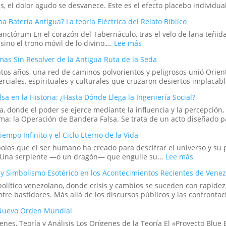
los
 el dolor agudo se desvanece. Este es el efecto placebo individual
rituales
en
na Batería Antigua? La teoría Eléctrica del Relato Bíblico
el
nctórum En el corazón del Tabernáculo, tras el velo de lana teñida
mundo
:
no el trono móvil de lo divino,...
Lee más
digital
¿Fue
abrir
mas Sin Resolver de la Antigua Ruta de la Seda
el
portales?
Arca
os años, una red de caminos polvorientos y peligrosos unió Orient
de
rciales, espirituales y culturales que cruzaron desiertos implacabl
la
a en la Historia: ¿Hasta Dónde Llega la Ingeniería Social?
Alianza
una
ia, donde el poder se ejerce mediante la influencia y la percepció
Batería
ma: la Operación de Bandera Falsa. Se trata de un acto diseñado p
Antigua?
La
empo Infinito y el Ciclo Eterno de la Vida
teoría
olos que el ser humano ha creado para descifrar el universo y su 
Eléctrica
:
. Una serpiente —o un dragón— que engulle su...
Lee más
del
Ouroboro
Relato
y Simbolismo Esotérico en los Acontecimientos Recientes de Vene
El
Bíblico
Símbolo
político venezolano, donde crisis y cambios se suceden con rapid
del
e bastidores. Más allá de los discursos públicos y las confrontacio
Tiempo
 Nuevo Orden Mundial
Infinito
y
enes, Teoría y Análisis Los Orígenes de la Teoría El «Proyecto Blue