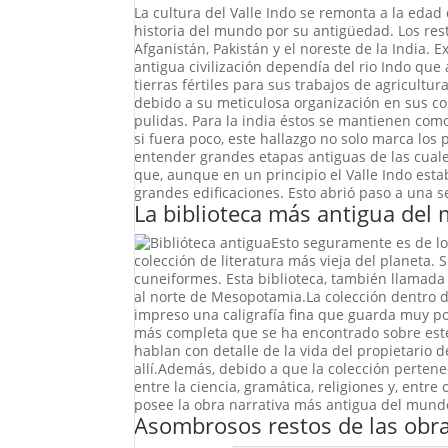
La cultura del Valle Indo se remonta a la edad
historia del mundo por su antigüedad. Los rest
Afganistán, Pakistán y el noreste de la India.
antigua civilización dependía del rio Indo qu
tierras fértiles para sus trabajos de agricultu
debido a su meticulosa organización en sus c
pulidas. Para la india éstos se mantienen com
si fuera poco, este hallazgo no solo marca los 
entender grandes etapas antiguas de las cual
que, aunque en un principio el Valle Indo est
grandes edificaciones. Esto abrió paso a una s
La biblioteca más antigua del
Esto seguramente es de lo
colección de literatura más vieja del planeta.
cuneiformes. Esta biblioteca, también llamada 
al norte de Mesopotamia.La colección dentro de
impreso una caligrafía fina que guarda muy poc
más completa que se ha encontrado sobre este 
hablan con detalle de la vida del propietario 
allí.Además, debido a que la colección pertene
entre la ciencia, gramática, religiones y, entr
posee la obra narrativa más antigua del mund
Asombrosos restos de las obra