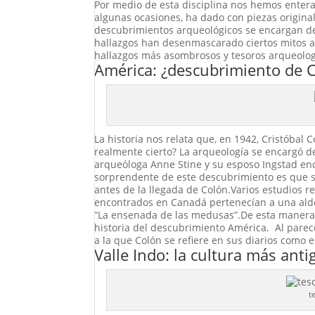
Por medio de esta disciplina nos hemos entera
algunas ocasiones, ha dado con piezas origina
descubrimientos arqueológicos se encargan de a
hallazgos han desenmascarado ciertos mitos ad
hallazgos más asombrosos y tesoros arqueologi
América: ¿descubrimiento de C
La historia nos relata que, en 1942, Cristóbal
realmente cierto? La arqueología se encargó d
arqueóloga Anne Stine y su esposo Ingstad enc
sorprendente de este descubrimiento es que se
antes de la llegada de Colón.Varios estudios re
encontrados en Canadá pertenecían a una alde
“La ensenada de las medusas”.De esta manera, 
historia del descubrimiento América. Al parec
a la que Colón se refiere en sus diarios como e
Valle Indo: la cultura más an
t