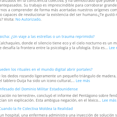
ralizados en la consciencia colectiva, y ha demostrado que puede f
 antepasados. Su trabajo es imprescindible para corroborar grand
darnos a comprender de forma más acertadas nuestros orígenes co
o capaces de revolucionar la existencia del ser humano.¿Te gustó 
? Visita:
No Autorizado
.
icha: ¿Un viaje a las estrellas o un trauma reprimido?
 Calchaquíes, donde el silencio tiene eco y el cielo nocturno es un
 desafía la frontera entre la psicología y la ufología. Esta es...
Lee
Pueden los rituales en el mundo digital abrir portales?
 de los dedos rozando ligeramente un pequeño triángulo de madera
:
 tablero Ouija ha sido un icono cultural,...
Lee más
El
onfesado del Dominio Militar Estadounidense
juego
de
icación no terrestre», concluyó el informe del Pentágono sobre fen
la
ían sin explicación. Esta ambigua negación, en el léxico...
Lee más
Ouija
Cuando la Fe Colectiva Moldea la Realidad
online:
¿Pueden
 un hospital, una enfermera administra una inyección de solución s