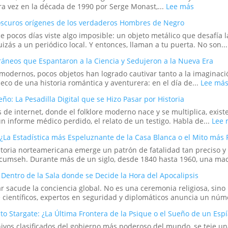
el
:
a vez en la década de 1990 por Serge Monast,...
Lee más
Ciclo
El
Eterno
s oscuros orígenes de los verdaderos Hombres de Negro
Proyecto
de
Blue
e pocos días viste algo imposible: un objeto metálico que desafía 
la
Beam
uizás a un periódico local. Y entonces, llaman a tu puerta. No son..
Vida
y
 Cráneos que Espantaron a la Ciencia y Sedujeron a la Nueva Era
el
Nuevo
 modernos, pocos objetos han logrado cautivar tanto a la imaginac
Orden
 eco de una historia romántica y aventurera: en el día de...
Lee má
Mundial
ño: La Pesadilla Digital que se Hizo Pasar por Historia
 de internet, donde el folklore moderno nace y se multiplica, exist
 informe médico perdido, el relato de un testigo. Habla de...
Lee 
¿La Estadística más Espeluznante de la Casa Blanca o el Mito más 
toria norteamericana emerge un patrón de fatalidad tan preciso y 
Tecumseh. Durante más de un siglo, desde 1840 hasta 1960, una mac
: Dentro de la Sala donde se Decide la Hora del Apocalipsis
ar sacude la conciencia global. No es una ceremonia religiosa, si
 científicos, expertos en seguridad y diplomáticos anuncia un nú
cto Stargate: ¿La Última Frontera de la Psique o el Sueño de un Esp
chivos clasificados del gobierno más poderoso del mundo, se teje u