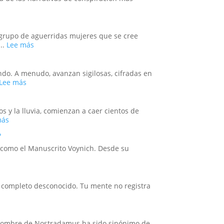
la
Pasar
Espeluznante
Fin
Nueva
por
de
del
Era
Historia
la
Mundo:
Casa
Dentro
e grupo de aguerridas mujeres que se cree
Blanca
de
:
..
Lee más
o
la
Las
el
Sala
Guerreras
Mito
donde
Amazonas:
ndo. A menudo, avanzan sigilosas, cifradas en
más
se
La
:
Lee más
Perverso?
Decide
leyenda
Simbolismo,
la
Poder
Hora
y
 y la lluvia, comienzan a caer cientos de
del
la
:
más
Apocalipsis
Reconfiguración
Cuando
?
del
el
Orden
Cielo
es como el Manuscrito Voynich. Desde su
Global
Abre
en
sus
la
Compuertas:
scrito
Era
El
ch:
 un completo desconocido. Tu mente no registra
Trump
Misterio
y
ño
l
la
val,
Síndrome
Ciencia
de
l nombre de Nostradamus ha sido sinónimo de