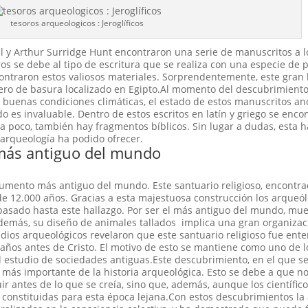
tesoros arqueologicos : Jeroglíficos
l y Arthur Surridge Hunt encontraron una serie de manuscritos a l
ros se debe al tipo de escritura que se realiza con una especie de 
contraron estos valiosos materiales. Sorprendentemente, este gran 
dero de basura localizado en Egipto.Al momento del descubrimiento
 buenas condiciones climáticas, el estado de estos manuscritos an
 es invaluable. Dentro de estos escritos en latín y griego se enco
ra poco, también hay fragmentos bíblicos. Sin lugar a dudas, esta h
 arqueología ha podido ofrecer.
más antiguo del mundo
umento más antiguo del mundo. Este santuario religioso, encontra
e 12.000 años. Gracias a esta majestuosa construcción los arqueó
pasado hasta este hallazgo. Por ser el más antiguo del mundo, mu
demás, su diseño de animales tallados implica una gran organizac
dios arqueológicos revelaron que este santuario religioso fue ent
ños antes de Cristo. El motivo de esto se mantiene como uno de 
el estudio de sociedades antiguas.Este descubrimiento, en el que 
 más importante de la historia arqueológica. Esto se debe a que no
r antes de lo que se creía, sino que, además, aunque los científico
 constituidas para esta época lejana.Con estos descubrimientos la