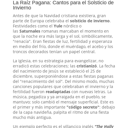
La Raíz Pagana: Cantos para el Solsticio de
Invierno
Antes de que la Navidad cristiana existiera, gran
parte de Europa celebraba el
solsticio de invierno
.
Festividades como el
Yule
nórdico o
las
Saturnales
romanas marcaban el momento en
que la noche era más larga y el sol, simbólicamente,
"renacía". Eran fiestas de luz, fertilidad y esperanza
en medio del frío, donde el muérdago, el acebo y los
troncos decorados tenían un papel central.
La Iglesia, en su estrategia para evangelizar, no
erradicó estas celebraciones; las
cristianizó
. La fecha
del nacimiento de Jesús se estableció el 25 de
diciembre, superponiéndose a estas fiestas paganas
del "renacimiento del sol". Del mismo modo, muchas
canciones populares que celebraban el invierno y la
fertilidad fueron
readaptadas
con nuevas letras. La
música, pegadiza y ya arraigada en el pueblo, se
mantuvo; solo cambió el mensaje superficial. Este es
el primer y más importante
"código secreto"
: debajo
de la capa navideña, palpita el ritmo de una fiesta
mucho más antigua.
Un ejemplo perfecto es el villancico inglés
"The Holly