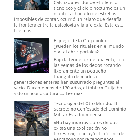
Calchaquíes, donde el silencio
tiene eco y el cielo nocturno es un
manto tachonado de estrellas
imposibles de contar, ocurrió un relato que desafía
la frontera entre la psicología y la ufología. Esta es...
:
Lee más
El
El juego de la Ouija online:
caso
¿Pueden los rituales en el mundo
del
digital abrir portales?
abducido
de
Bajo la tenue luz de una vela, con
Amaicha:
las yemas de los dedos rozando
¿Un
ligeramente un pequeño
viaje
triángulo de madera,
a
generaciones enteras han susurrado preguntas al
las
vacío. Durante más de 130 años, el tablero Ouija ha
estrellas
:
sido un icono cultural,...
Lee más
o
El
un
Tecnología del Otro Mundo: El
juego
trauma
Secreto no Confesado del Dominio
de
reprimido?
Militar Estadounidense
la
Ouija
«No hay indicios claros de que
online:
exista una explicación no
¿Pueden
terrestre», concluyó el informe del
los
Pentágono sobre fenómenos