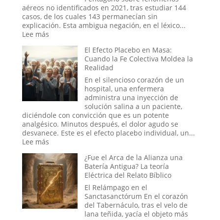
rituales
aéreos no identificados en 2021, tras estudiar 144
en
casos, de los cuales 143 permanecían sin
el
explicación. Esta ambigua negación, en el léxico...
mundo
:
Lee más
digital
Tecnología
El Efecto Placebo en Masa:
abrir
del
Cuando la Fe Colectiva Moldea la
portales?
Otro
Realidad
Mundo:
El
En el silencioso corazón de un
Secreto
hospital, una enfermera
no
administra una inyección de
Confesado
solución salina a un paciente,
del
diciéndole con convicción que es un potente
Dominio
analgésico. Minutos después, el dolor agudo se
Militar
desvanece. Este es el efecto placebo individual, un...
Estadounidense
:
Lee más
El
¿Fue el Arca de la Alianza una
Efecto
Batería Antigua? La teoría
Placebo
Eléctrica del Relato Bíblico
en
Masa:
El Relámpago en el
Cuando
Sanctasanctórum En el corazón
la
del Tabernáculo, tras el velo de
Fe
lana teñida, yacía el objeto más