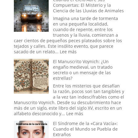
Poder
Compuertas: El Misterio y la
y
Ciencia de las Lluvias de Animales
la
Reconfiguración
Imagina una tarde de tormenta
del
en una pequeña localidad,
Orden
cuando de repente, entre los
Global
truenos y la lluvia, comienzan a
en
caer cientos de pequeños peces plateados sobre los
la
tejados y calles. Este insólito evento, que parece
Era
:
sacado de un relato...
Lee más
Trump
Cuando
El Manuscrito Voynich: ¿Un
el
engaño medieval, un tratado
Cielo
secreto o un mensaje de las
Abre
estrellas?
sus
Compuertas:
Entre los misterios que desafían
El
la razón, pocos son tan tangibles y
Misterio
a la vez tan indescifrables como el
y
Manuscrito Voynich. Desde su descubrimiento hace
la
más de un siglo, este libro del siglo XV, escrito en un
Ciencia
:
alfabeto desconocido y...
Lee más
de
El
El Síndrome de la «Cara Vacía»:
las
Manuscrito
Cuando el Mundo se Puebla de
Lluvias
Voynich:
Extraños
de
¿Un