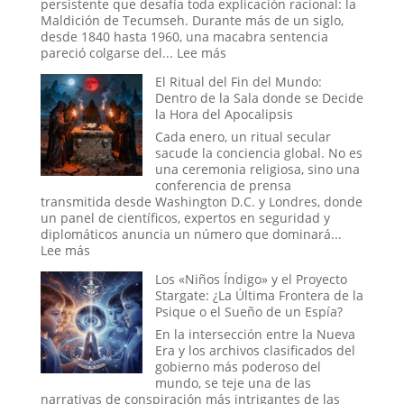
que
persistente que desafía toda explicación racional: la
se
Maldición de Tecumseh. Durante más de un siglo,
Hizo
desde 1840 hasta 1960, una macabra sentencia
Pasar
:
pareció colgarse del...
Lee más
por
La
El Ritual del Fin del Mundo:
Historia
Maldición
Dentro de la Sala donde se Decide
de
la Hora del Apocalipsis
Tecumseh:
¿La
Cada enero, un ritual secular
Estadística
sacude la conciencia global. No es
más
una ceremonia religiosa, sino una
Espeluznante
conferencia de prensa
de
transmitida desde Washington D.C. y Londres, donde
la
un panel de científicos, expertos en seguridad y
Casa
diplomáticos anuncia un número que dominará...
Blanca
:
Lee más
o
El
Los «Niños Índigo» y el Proyecto
el
Ritual
Stargate: ¿La Última Frontera de la
Mito
del
Psique o el Sueño de un Espía?
más
Fin
Perverso?
del
En la intersección entre la Nueva
Mundo:
Era y los archivos clasificados del
Dentro
gobierno más poderoso del
de
mundo, se teje una de las
la
narrativas de conspiración más intrigantes de las