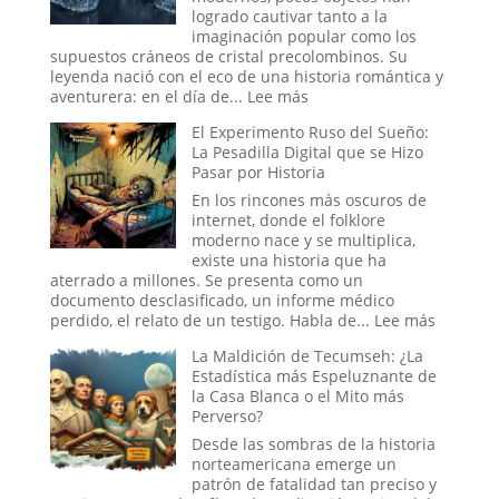
oscuros
logrado cautivar tanto a la
orígenes
imaginación popular como los
de
supuestos cráneos de cristal precolombinos. Su
los
leyenda nació con el eco de una historia romántica y
verdaderos
:
aventurera: en el día de...
Lee más
Hombres
El
El Experimento Ruso del Sueño:
de
Cristal
La Pesadilla Digital que se Hizo
Negro
y
Pasar por Historia
el
Engaño:
En los rincones más oscuros de
Los
internet, donde el folklore
Cráneos
moderno nace y se multiplica,
que
existe una historia que ha
Espantaron
aterrado a millones. Se presenta como un
a
documento desclasificado, un informe médico
la
:
perdido, el relato de un testigo. Habla de...
Lee más
Ciencia
El
La Maldición de Tecumseh: ¿La
y
Experim
Estadística más Espeluznante de
Sedujeron
Ruso
la Casa Blanca o el Mito más
a
del
Perverso?
la
Sueño:
Nueva
La
Desde las sombras de la historia
Era
Pesadill
norteamericana emerge un
Digital
patrón de fatalidad tan preciso y