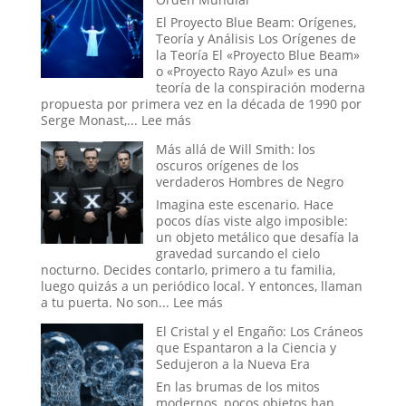
Oculta:
Masonería
El Proyecto Blue Beam: Orígenes,
y
Teoría y Análisis Los Orígenes de
Simbolismo
la Teoría El «Proyecto Blue Beam»
Esotérico
o «Proyecto Rayo Azul» es una
en
teoría de la conspiración moderna
los
propuesta por primera vez en la década de 1990 por
Acontecimi
:
Serge Monast,...
Lee más
Recientes
El
Más allá de Will Smith: los
de
Proyecto
oscuros orígenes de los
Venezuela
Blue
verdaderos Hombres de Negro
Beam
y
Imagina este escenario. Hace
el
pocos días viste algo imposible:
Nuevo
un objeto metálico que desafía la
Orden
gravedad surcando el cielo
Mundial
nocturno. Decides contarlo, primero a tu familia,
luego quizás a un periódico local. Y entonces, llaman
:
a tu puerta. No son...
Lee más
Más
El Cristal y el Engaño: Los Cráneos
allá
que Espantaron a la Ciencia y
de
Sedujeron a la Nueva Era
Will
Smith:
En las brumas de los mitos
los
modernos, pocos objetos han