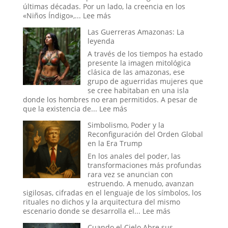
Sala
últimas décadas. Por un lado, la creencia en los
donde
:
«Niños Índigo»,...
Lee más
se
Los
Decide
Las Guerreras Amazonas: La
«Niños
la
leyenda
Índigo»
Hora
y
A través de los tiempos ha estado
del
el
presente la imagen mitológica
Apocalipsis
Proyecto
clásica de las amazonas, ese
Stargate:
grupo de aguerridas mujeres que
¿La
se cree habitaban en una isla
Última
donde los hombres no eran permitidos. A pesar de
Frontera
:
que la existencia de...
Lee más
de
Las
Simbolismo, Poder y la
la
Guerreras
Reconfiguración del Orden Global
Psique
Amazonas:
en la Era Trump
o
La
el
leyenda
En los anales del poder, las
Sueño
transformaciones más profundas
de
rara vez se anuncian con
un
estruendo. A menudo, avanzan
Espía?
sigilosas, cifradas en el lenguaje de los símbolos, los
rituales no dichos y la arquitectura del mismo
:
escenario donde se desarrolla el...
Lee más
Simbolismo,
Cuando el Cielo Abre sus