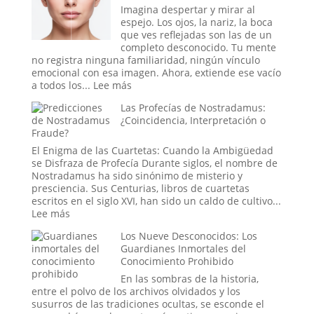
Animales
engaño
Imagina despertar y mirar al
medieval,
espejo. Los ojos, la nariz, la boca
un
que ves reflejadas son las de un
tratado
completo desconocido. Tu mente
secreto
no registra ninguna familiaridad, ningún vínculo
o
emocional con esa imagen. Ahora, extiende ese vacío
un
:
a todos los...
Lee más
mensaje
El
Las Profecías de Nostradamus:
de
Síndrome
¿Coincidencia, Interpretación o
las
de
Fraude?
estrellas?
la
«Cara
El Enigma de las Cuartetas: Cuando la Ambigüedad
Vacía»:
se Disfraza de Profecía Durante siglos, el nombre de
Cuando
Nostradamus ha sido sinónimo de misterio y
el
presciencia. Sus Centurias, libros de cuartetas
Mundo
escritos en el siglo XVI, han sido un caldo de cultivo...
se
:
Lee más
Puebla
Las
Los Nueve Desconocidos: Los
de
Profecías
Guardianes Inmortales del
Extraños
de
Conocimiento Prohibido
Nostradamus:
¿Coincidencia,
En las sombras de la historia,
Interpretación
entre el polvo de los archivos olvidados y los
o
susurros de las tradiciones ocultas, se esconde el
Fraude?