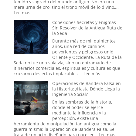
Colectiva
temido y sagrado del mundo antiguo. No era una
Moldea
mera urna de oro, sino el trono móvil de lo divino,...
la
:
Lee más
Realidad
¿Fue
Conexiones Secretas y Enigmas
el
Sin Resolver de la Antigua Ruta de
Arca
la Seda
de
la
Durante más de mil quinientos
Alianza
años, una red de caminos
una
polvorientos y peligrosos unió
Batería
Oriente y Occidente. La Ruta de la
Antigua?
Seda no fue una sola vía, sino un entramado de
La
itinerarios comerciales, espirituales y culturales que
teoría
:
cruzaron desiertos implacables,...
Lee más
Eléctrica
Conexiones
del
Operaciones de Bandera Falsa en
Secretas
Relato
la Historia: ¿Hasta Dónde Llega la
y
Bíblico
Ingeniería Social?
Enigmas
Sin
En las sombras de la historia,
Resolver
donde el poder se ejerce
de
mediante la influencia y la
la
percepción, existe una
Antigua
herramienta de manipulación tan antigua como la
Ruta
guerra misma: la Operación de Bandera Falsa. Se
de
:
trata de un acto diseñado para parecer...
Lee más