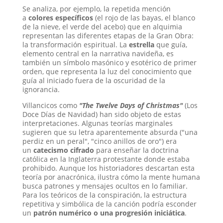
Se analiza, por ejemplo, la repetida mención
a
colores específicos
(el rojo de las bayas, el blanco
de la nieve, el verde del acebo) que en alquimia
representan las diferentes etapas de la Gran Obra:
la transformación espiritual. La
estrella
que guía,
elemento central en la narrativa navideña, es
también un símbolo masónico y esotérico de primer
orden, que representa la luz del conocimiento que
guía al iniciado fuera de la oscuridad de la
ignorancia.
Villancicos como
"The Twelve Days of Christmas"
(Los
Doce Días de Navidad) han sido objeto de estas
interpretaciones. Algunas teorías marginales
sugieren que su letra aparentemente absurda ("una
perdiz en un peral", "cinco anillos de oro") era
un
catecismo cifrado
para enseñar la doctrina
católica en la Inglaterra protestante donde estaba
prohibido. Aunque los historiadores descartan esta
teoría por anacrónica, ilustra cómo la mente humana
busca patrones y mensajes ocultos en lo familiar.
Para los teóricos de la conspiración, la estructura
repetitiva y simbólica de la canción podría esconder
un
patrón numérico o una progresión iniciática
.