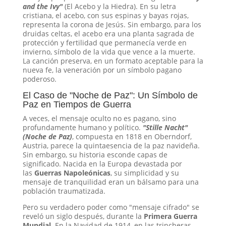
and the Ivy"
(El Acebo y la Hiedra). En su letra
cristiana, el acebo, con sus espinas y bayas rojas,
representa la corona de Jesús. Sin embargo, para los
druidas celtas, el acebo era una planta sagrada de
protección y fertilidad que permanecía verde en
invierno, símbolo de la vida que vence a la muerte.
La canción preserva, en un formato aceptable para la
nueva fe, la veneración por un símbolo pagano
poderoso.
El Caso de "Noche de Paz": Un Símbolo de
Paz en Tiempos de Guerra
A veces, el mensaje oculto no es pagano, sino
profundamente humano y político.
"Stille Nacht"
(Noche de Paz)
, compuesta en 1818 en Oberndorf,
Austria, parece la quintaesencia de la paz navideña.
Sin embargo, su historia esconde capas de
significado. Nacida en la Europa devastada por
las
Guerras Napoleónicas
, su simplicidad y su
mensaje de tranquilidad eran un bálsamo para una
población traumatizada.
Pero su verdadero poder como "mensaje cifrado" se
reveló un siglo después, durante la
Primera Guerra
Mundial
. En la Navidad de 1914, en las trincheras