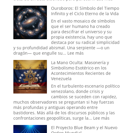
la
Operacio
Ouroboros: El Símbolo del Tiempo
Seda
de
Infinito y el Ciclo Eterno de la Vida
Bandera
Falsa
En el vasto mosaico de símbolos
en
que el ser humano ha creado
la
para descifrar el universo y su
Historia:
propia existencia, hay uno que
¿Hasta
destaca por su radical simplicidad
Dónde
y su profundidad abismal. Una serpiente —o un
Llega
:
dragón— que engulle su...
Lee más
la
Ouroboros:
La Mano Oculta: Masonería y
Ingeniería
El
Simbolismo Esotérico en los
Social?
Símbolo
Acontecimientos Recientes de
del
Venezuela
Tiempo
Infinito
En el turbulento escenario político
y
venezolano, donde crisis y
el
cambios se suceden con rapidez,
Ciclo
muchos observadores se preguntan si hay fuerzas
Eterno
más profundas y antiguas operando entre
de
bastidores. Más allá de los discursos públicos y las
la
:
confrontaciones geopolíticas, surge la...
Lee más
Vida
La
El Proyecto Blue Beam y el Nuevo
Mano
Orden Mundial