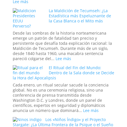
a
:
Lee más
la
El
Ciencia
La Maldición de Tecumseh: ¿La
Experimento
y
Estadística más Espeluznante de
Ruso
Sedujeron
la Casa Blanca o el Mito más
del
Perverso?
a
Sueño:
la
La
Desde las sombras de la historia norteamericana
Nueva
Pesadilla
emerge un patrón de fatalidad tan preciso y
Era
Digital
persistente que desafía toda explicación racional: la
que
Maldición de Tecumseh. Durante más de un siglo,
se
desde 1840 hasta 1960, una macabra sentencia
Hizo
:
pareció colgarse del...
Lee más
Pasar
La
por
El Ritual del Fin del Mundo:
Maldición
Historia
Dentro de la Sala donde se Decide
de
la Hora del Apocalipsis
Tecumseh:
¿La
Cada enero, un ritual secular sacude la conciencia
Estadística
global. No es una ceremonia religiosa, sino una
más
conferencia de prensa transmitida desde
Espeluznante
Washington D.C. y Londres, donde un panel de
de
científicos, expertos en seguridad y diplomáticos
la
:
anuncia un número que dominará...
Lee más
Casa
El
Los «Niños Índigo» y el Proyecto
Blanca
Ritual
Stargate: ¿La Última Frontera de la Psique o el Sueño
o
del