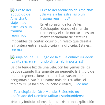
El caso del abducido de Amaicha:
¿Un viaje a las estrellas o un
trauma reprimido?
En el corazón de los Valles
Calchaquíes, donde el silencio
tiene eco y el cielo nocturno es un
manto tachonado de estrellas
imposibles de contar, ocurrió un relato que desafía
la frontera entre la psicología y la ufología. Esta es...
:
Lee más
El
El juego de la Ouija online: ¿Pueden
caso
los rituales en el mundo digital abrir portales?
del
abducido
Bajo la tenue luz de una vela, con las yemas de los
de
dedos rozando ligeramente un pequeño triángulo de
Amaicha:
madera, generaciones enteras han susurrado
¿Un
preguntas al vacío. Durante más de 130 años, el
viaje
:
tablero Ouija ha sido un icono cultural,...
Lee más
a
El
Tecnología del Otro Mundo: El Secreto no
las
juego
Confesado del Dominio Militar Estadounidense
estrellas
de
o
la
«No hay indicios claros de que exista una explicación
un
Ouija