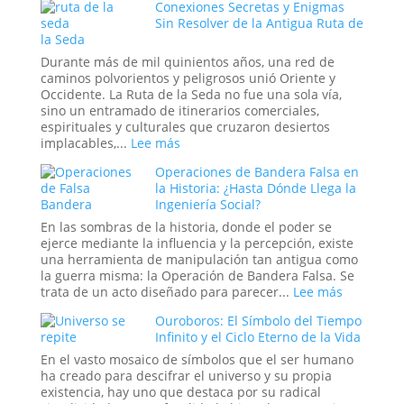
Conexiones Secretas y Enigmas
la
el
Sin Resolver de la Antigua Ruta de
Realidad
Arca
la Seda
de
la
Durante más de mil quinientos años, una red de
Alianza
caminos polvorientos y peligrosos unió Oriente y
una
Occidente. La Ruta de la Seda no fue una sola vía,
Batería
sino un entramado de itinerarios comerciales,
Antigua?
espirituales y culturales que cruzaron desiertos
La
:
implacables,...
Lee más
teoría
Conexiones
Eléctrica
Operaciones de Bandera Falsa en
Secretas
del
la Historia: ¿Hasta Dónde Llega la
y
Relato
Ingeniería Social?
Enigmas
Bíblico
Sin
En las sombras de la historia, donde el poder se
Resolver
ejerce mediante la influencia y la percepción, existe
de
una herramienta de manipulación tan antigua como
la
la guerra misma: la Operación de Bandera Falsa. Se
Antigua
:
trata de un acto diseñado para parecer...
Lee más
Ruta
Operacio
Ouroboros: El Símbolo del Tiempo
de
de
Infinito y el Ciclo Eterno de la Vida
la
Bandera
Seda
Falsa
En el vasto mosaico de símbolos que el ser humano
en
ha creado para descifrar el universo y su propia
la
existencia, hay uno que destaca por su radical