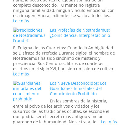
Animales
un
completo desconocido. Tu mente no registra
tratado
ninguna familiaridad, ningún vínculo emocional con
secreto
esa imagen. Ahora, extiende ese vacío a todos los...
o
:
Lee más
un
El
Las Profecías de Nostradamus:
mensaje
Síndrome
¿Coincidencia, Interpretación o
de
de
Fraude?
las
la
estrellas?
«Cara
El Enigma de las Cuartetas: Cuando la Ambigüedad
Vacía»:
se Disfraza de Profecía Durante siglos, el nombre de
Cuando
Nostradamus ha sido sinónimo de misterio y
el
presciencia. Sus Centurias, libros de cuartetas
Mundo
escritos en el siglo XVI, han sido un caldo de cultivo...
se
:
Lee más
Puebla
Las
de
Los Nueve Desconocidos: Los
Profecías
Extraños
Guardianes Inmortales del
de
Conocimiento Prohibido
Nostradamus:
¿Coincidencia,
En las sombras de la historia,
Interpretación
entre el polvo de los archivos olvidados y los
o
susurros de las tradiciones ocultas, se esconde el
Fraude?
que podría ser el secreto más antiguo y mejor
:
guardado de la humanidad. No se trata de...
Lee más
Los