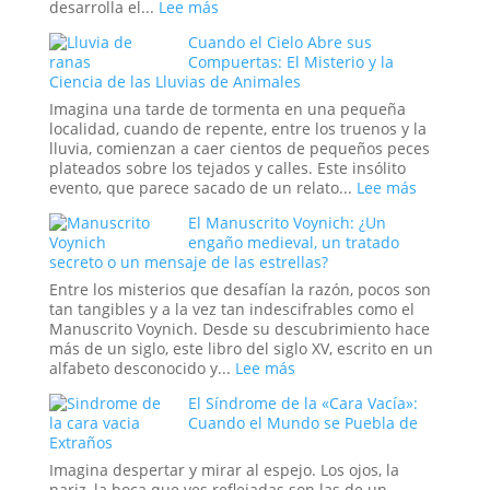
:
desarrolla el...
Lee más
Simbolismo,
Cuando el Cielo Abre sus
Poder
Compuertas: El Misterio y la
y
Ciencia de las Lluvias de Animales
la
Reconfiguración
Imagina una tarde de tormenta en una pequeña
del
localidad, cuando de repente, entre los truenos y la
Orden
lluvia, comienzan a caer cientos de pequeños peces
Global
plateados sobre los tejados y calles. Este insólito
en
:
evento, que parece sacado de un relato...
Lee más
la
Cuando
El Manuscrito Voynich: ¿Un
Era
el
engaño medieval, un tratado
Trump
Cielo
secreto o un mensaje de las estrellas?
Abre
sus
Entre los misterios que desafían la razón, pocos son
Compuert
tan tangibles y a la vez tan indescifrables como el
El
Manuscrito Voynich. Desde su descubrimiento hace
Misterio
más de un siglo, este libro del siglo XV, escrito en un
y
:
alfabeto desconocido y...
Lee más
la
El
El Síndrome de la «Cara Vacía»:
Ciencia
Manuscrito
Cuando el Mundo se Puebla de
de
Voynich:
Extraños
las
¿Un
Lluvias
engaño
Imagina despertar y mirar al espejo. Los ojos, la
de
medieval,
nariz, la boca que ves reflejadas son las de un