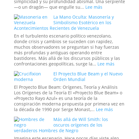
Historia:
simplicidad y su profundidad abismal. Una serpiente
¿Hasta
:
—o un dragón— que engulle su...
Lee más
Dónde
Ouroboros:
La Mano Oculta: Masonería y
Llega
El
Simbolismo Esotérico en los
la
Símbolo
Acontecimientos Recientes de Venezuela
Ingeniería
del
Social?
Tiempo
En el turbulento escenario político venezolano,
Infinito
donde crisis y cambios se suceden con rapidez,
y
muchos observadores se preguntan si hay fuerzas
el
más profundas y antiguas operando entre
Ciclo
bastidores. Más allá de los discursos públicos y las
Eterno
:
confrontaciones geopolíticas, surge la...
Lee más
de
La
El Proyecto Blue Beam y el Nuevo
la
Mano
Orden Mundial
Vida
Oculta:
Masonería
El Proyecto Blue Beam: Orígenes, Teoría y Análisis
y
Los Orígenes de la Teoría El «Proyecto Blue Beam» o
Simbolismo
«Proyecto Rayo Azul» es una teoría de la
Esotérico
conspiración moderna propuesta por primera vez en
en
:
la década de 1990 por Serge Monast,...
Lee más
los
El
Más allá de Will Smith: los
Acontecimi
Proyecto
oscuros orígenes de los
Recientes
Blue
verdaderos Hombres de Negro
de
Beam
Venezuela
y
Imagina este escenario. Hace pocos días viste algo