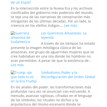
de un Espía?
el
Fin
Mito
del
En la intersección entre la Nueva Era y los archivos
más
Mundo:
clasificados del gobierno más poderoso del mundo,
Perverso?
Dentro
se teje una de las narrativas de conspiración más
de
intrigantes de las últimas décadas. Por un lado, la
la
:
creencia en los «Niños Índigo»,...
Lee más
Sala
Los
Las Guerreras Amazonas: La
donde
«Niños
leyenda
se
Índigo»
Decide
y
A través de los tiempos ha estado
la
el
presente la imagen mitológica clásica de las
Hora
Proyecto
amazonas, ese grupo de aguerridas mujeres que se
del
Stargate:
cree habitaban en una isla donde los hombres no
Apocalipsis
¿La
eran permitidos. A pesar de que la existencia de...
Última
:
Lee más
Frontera
Las
Simbolismo, Poder y la
de
Guerreras
Reconfiguración del Orden Global
la
Amazonas:
en la Era Trump
Psique
La
o
leyenda
En los anales del poder, las transformaciones más
el
profundas rara vez se anuncian con estruendo. A
Sueño
menudo, avanzan sigilosas, cifradas en el lenguaje
de
de los símbolos, los rituales no dichos y la
un
arquitectura del mismo escenario donde se
Espía?