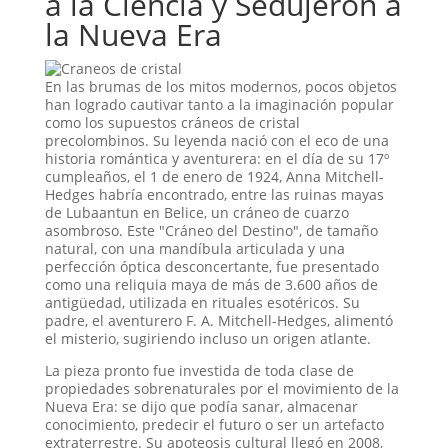
a la Ciencia y Sedujeron a
la Nueva Era
En las brumas de los mitos modernos, pocos objetos
han logrado cautivar tanto a la imaginación popular
como los supuestos cráneos de cristal
precolombinos. Su leyenda nació con el eco de una
historia romántica y aventurera: en el día de su 17º
cumpleaños, el 1 de enero de 1924, Anna Mitchell-
Hedges habría encontrado, entre las ruinas mayas
de Lubaantun en Belice, un cráneo de cuarzo
asombroso
. Este "Cráneo del Destino", de tamaño
natural, con una mandíbula articulada y una
perfección óptica desconcertante, fue presentado
como una reliquia maya de más de 3.600 años de
antigüedad, utilizada en rituales esotéricos
. Su
padre, el aventurero F. A. Mitchell-Hedges, alimentó
el misterio, sugiriendo incluso un origen atlante
.
La pieza pronto fue investida de toda clase de
propiedades sobrenaturales por el movimiento de la
Nueva Era: se dijo que podía sanar, almacenar
conocimiento, predecir el futuro o ser un artefacto
extraterrestre
. Su apoteosis cultural llegó en 2008,