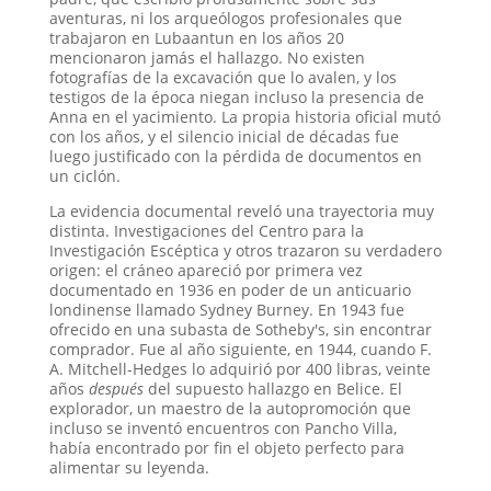
aventuras, ni los arqueólogos profesionales que
trabajaron en Lubaantun en los años 20
mencionaron jamás el hallazgo
. No existen
fotografías de la excavación que lo avalen, y los
testigos de la época niegan incluso la presencia de
Anna en el yacimiento
. La propia historia oficial mutó
con los años, y el silencio inicial de décadas fue
luego justificado con la pérdida de documentos en
un ciclón
.
La evidencia documental reveló una trayectoria muy
distinta. Investigaciones del Centro para la
Investigación Escéptica y otros trazaron su verdadero
origen: el cráneo apareció por primera vez
documentado en 1936 en poder de un anticuario
londinense llamado Sydney Burney
. En 1943 fue
ofrecido en una subasta de Sotheby's, sin encontrar
comprador. Fue al año siguiente, en 1944, cuando F.
A. Mitchell-Hedges lo adquirió por 400 libras, veinte
años
después
del supuesto hallazgo en Belice
. El
explorador, un maestro de la autopromoción que
incluso se inventó encuentros con Pancho Villa,
había encontrado por fin el objeto perfecto para
alimentar su leyenda
.