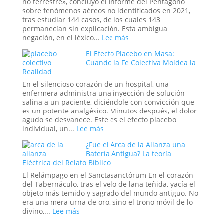
no terrestre», concluyó el informe del Pentágono
trauma
online:
sobre fenómenos aéreos no identificados en 2021,
reprimido?
¿Pueden
tras estudiar 144 casos, de los cuales 143
los
permanecían sin explicación. Esta ambigua
rituales
:
negación, en el léxico...
Lee más
en
Tecnología
El Efecto Placebo en Masa:
el
del
Cuando la Fe Colectiva Moldea la
mundo
Otro
Realidad
digital
Mundo:
abrir
El
En el silencioso corazón de un hospital, una
portales?
Secreto
enfermera administra una inyección de solución
no
salina a un paciente, diciéndole con convicción que
Confesado
es un potente analgésico. Minutos después, el dolor
del
agudo se desvanece. Este es el efecto placebo
Dominio
:
individual, un...
Lee más
Militar
El
¿Fue el Arca de la Alianza una
Estadounidense
Efecto
Batería Antigua? La teoría
Placebo
Eléctrica del Relato Bíblico
en
Masa:
El Relámpago en el Sanctasanctórum En el corazón
Cuando
del Tabernáculo, tras el velo de lana teñida, yacía el
la
objeto más temido y sagrado del mundo antiguo. No
Fe
era una mera urna de oro, sino el trono móvil de lo
Colectiva
:
divino,...
Lee más
Moldea
¿Fue