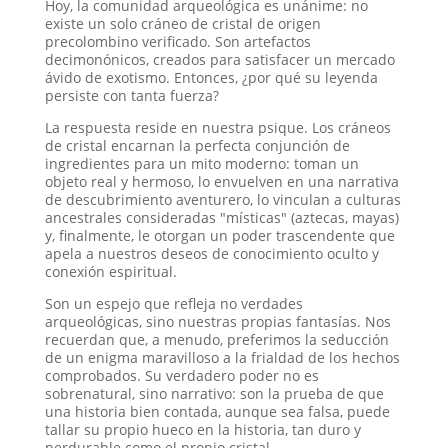
Hoy, la comunidad arqueológica es unánime: no
existe un solo cráneo de cristal de origen
precolombino verificado
. Son artefactos
decimonónicos, creados para satisfacer un mercado
ávido de exotismo. Entonces, ¿por qué su leyenda
persiste con tanta fuerza?
La respuesta reside en nuestra psique. Los cráneos
de cristal encarnan la perfecta conjunción de
ingredientes para un mito moderno: toman un
objeto real y hermoso, lo envuelven en una narrativa
de descubrimiento aventurero, lo vinculan a culturas
ancestrales consideradas "místicas" (aztecas, mayas)
y, finalmente, le otorgan un poder trascendente que
apela a nuestros deseos de conocimiento oculto y
conexión espiritual
.
Son un espejo que refleja no verdades
arqueológicas, sino nuestras propias fantasías. Nos
recuerdan que, a menudo, preferimos la seducción
de un enigma maravilloso a la frialdad de los hechos
comprobados. Su verdadero poder no es
sobrenatural, sino narrativo: son la prueba de que
una historia bien contada, aunque sea falsa, puede
tallar su propio hueco en la historia, tan duro y
perdurable como el propio cristal.