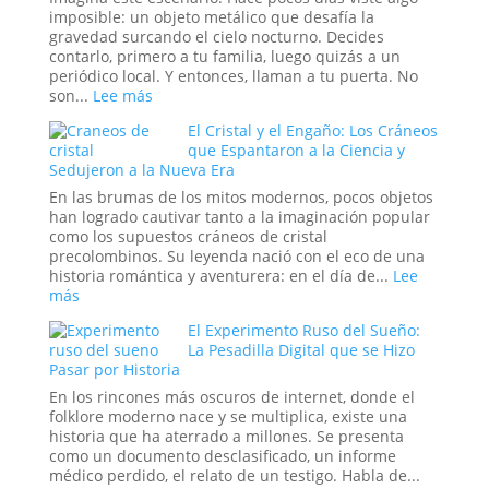
el
imposible: un objeto metálico que desafía la
Nuevo
gravedad surcando el cielo nocturno. Decides
Orden
contarlo, primero a tu familia, luego quizás a un
Mundial
periódico local. Y entonces, llaman a tu puerta. No
:
son...
Lee más
Más
El Cristal y el Engaño: Los Cráneos
allá
que Espantaron a la Ciencia y
de
Sedujeron a la Nueva Era
Will
Smith:
En las brumas de los mitos modernos, pocos objetos
los
han logrado cautivar tanto a la imaginación popular
oscuros
como los supuestos cráneos de cristal
orígenes
precolombinos. Su leyenda nació con el eco de una
de
historia romántica y aventurera: en el día de...
Lee
los
:
más
verdaderos
El
Hombres
El Experimento Ruso del Sueño:
Cristal
de
La Pesadilla Digital que se Hizo
y
Pasar por Historia
Negro
el
Engaño:
En los rincones más oscuros de internet, donde el
Los
folklore moderno nace y se multiplica, existe una
Cráneos
historia que ha aterrado a millones. Se presenta
que
como un documento desclasificado, un informe
Espantaron
médico perdido, el relato de un testigo. Habla de...