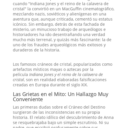
cuando "Indiana Jones y el reino de la calavera de
cristal" la convirtió en un MacGuffin cinematográfico,
mezclando nazis, soviéticos y alienígenas en una
aventura que, aunque criticada, cementó su estatus
icónico
. Sin embargo, detrás de esta fachada de
misterio, un minucioso trabajo de arqueólogos e
historiadores ha ido desentrañando una verdad
mucho más terrenal, y quizás más fascinante: la de
uno de los fraudes arqueológicos más exitosos y
duraderos de la historia.
Los famosos cráneos de cristal, popularizados como
artefactos místicos mayas o aztecas por la
película
Indiana Jones y el reino de la calavera de
cristal
, son en realidad elaboradas falsificaciones
creadas en Europa durante el siglo XIX.
Las Grietas en el Mito: Un Hallazgo Muy
Conveniente
Las primeras dudas sobre el Cráneo del Destino
surgieron de las inconsistencias en su propia
historia. El relato idílico del descubrimiento de Anna
se resquebrajaba bajo un simple escrutinio. Ni su
padre, que escribió profusamente sobre sus