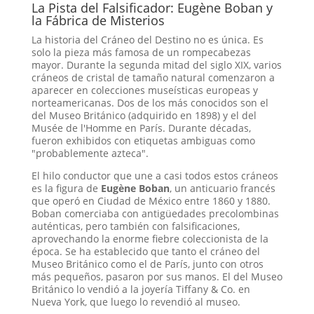
La Pista del Falsificador: Eugène Boban y
la Fábrica de Misterios
La historia del Cráneo del Destino no es única. Es
solo la pieza más famosa de un rompecabezas
mayor. Durante la segunda mitad del siglo XIX, varios
cráneos de cristal de tamaño natural comenzaron a
aparecer en colecciones museísticas europeas y
norteamericanas. Dos de los más conocidos son el
del Museo Británico (adquirido en 1898) y el del
Musée de l'Homme en París
. Durante décadas,
fueron exhibidos con etiquetas ambiguas como
"probablemente azteca"
.
El hilo conductor que une a casi todos estos cráneos
es la figura de
Eugène Boban
, un anticuario francés
que operó en Ciudad de México entre 1860 y 1880
.
Boban comerciaba con antigüedades precolombinas
auténticas, pero también con falsificaciones,
aprovechando la enorme fiebre coleccionista de la
época
. Se ha establecido que tanto el cráneo del
Museo Británico como el de París, junto con otros
más pequeños, pasaron por sus manos
. El del Museo
Británico lo vendió a la joyería Tiffany & Co. en
Nueva York, que luego lo revendió al museo
.