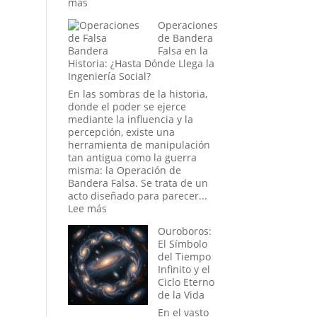
:
más
Conexiones
Operaciones
Secretas
de Bandera
y
Falsa en la
Enigmas
Historia: ¿Hasta Dónde Llega la
Sin
Ingeniería Social?
Resolver
de
En las sombras de la historia,
la
donde el poder se ejerce
Antigua
mediante la influencia y la
Ruta
percepción, existe una
de
herramienta de manipulación
la
tan antigua como la guerra
Seda
misma: la Operación de
Bandera Falsa. Se trata de un
acto diseñado para parecer...
:
Lee más
Operaciones
Ouroboros:
de
El Símbolo
Bandera
del Tiempo
Falsa
Infinito y el
en
Ciclo Eterno
la
de la Vida
Historia:
¿Hasta
En el vasto