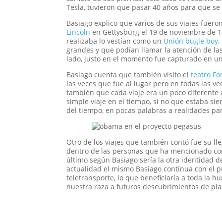
Tesla, tuvieron que pasar 40 años para que se
Basiago explico que varios de sus viajes fuero
Lincoln
en Gettysburg el 19 de noviembre de 18
realizaba lo vestían como un
Unión bugle boy
,
grandes y que podían llamar la atención de la
lado, justo en el momento fue capturado en un
Basiago cuenta que también visito el
teatro Fo
las veces que fue al lugar pero en todas las v
también que cada viaje era un poco diferente a
simple viaje en el tiempo, si no que estaba sie
del tiempo, en pocas palabras a realidades par
Otro de los viajes que también contó fue su ll
dentro de las personas que ha mencionado com
último según Basiago sería la otra identidad d
actualidad el mismo Basiago continua con el p
teletransporte, lo que beneficiaría a toda la h
nuestra raza a futuros descubrimientos de pla