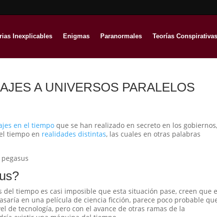
rias Inexplicables
Enigmas
Paranormales
Teorías Conspirativa
AJES A UNIVERSOS PARALELOS
ajes en el tiempo
que se han realizado en secreto en los gobiernos
 el tiempo en
realidades distintas
, las cuales en otras palabras
sus?
s del tiempo es casi imposible que esta situación pase, creen que e
saría en una película de ciencia ficción, parece poco probable qu
el de tecnología, pero con el avance de otras ramas de la