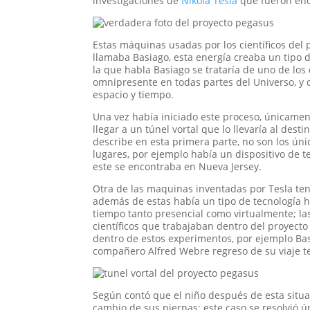
investigaciones de
Nikola Tesla
que fueron enc
Estas máquinas usadas por los científicos del 
llamaba Basiago, esta energía creaba un tipo d
la que habla Basiago se trataría de uno de los 
omnipresente en todas partes del Universo, y
espacio y tiempo.
Una vez había iniciado este proceso, únicament
llegar a un túnel vortal que lo llevaría al des
describe en esta primera parte, no son los úni
lugares, por ejemplo había un dispositivo de 
este se encontraba en Nueva Jersey.
Otra de las maquinas inventadas por Tesla tení
además de estas había un tipo de tecnología ho
tiempo tanto presencial como virtualmente; la
científicos que trabajaban dentro del proyect
dentro de estos experimentos, por ejemplo Bas
compañero Alfred Webre regreso de su viaje t
Según contó que el niño después de esta situa
cambio de sus piernas; este caso se resolvió