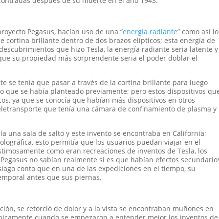
ontradas después de su muerte en el año 1943.
proyecto Pegasus, hacían uso de una “
energía radiante
” como así lo
e cortina brillante dentro de dos brazos elípticos; esta energía de
descubrimientos que hizo Tesla, la energía radiante seria latente y
 que su propiedad más sorprendente seria el poder doblar el
e se tenía que pasar a través de la cortina brillante para luego
tino que se había planteado previamente; pero estos dispositivos qu
cos, ya que se conocía que habían más dispositivos en otros
teletransporte que tenía una cámara de confinamiento de plasma y
a una sala de salto y este invento se encontraba en California;
lográfica, esto permitía que los usuarios puedan viajar en el
stimosamente como eran recreaciones de inventos de Tesla, los
o Pegasus no sabían realmente si es que habían efectos secundario
iago conto que en una de las expediciones en el tiempo, su
emporal antes que sus piernas.
ción, se retorció de dolor y a la vista se encontraban muñones en
 únicamente cuando se empezaron a entender mejor los inventos de