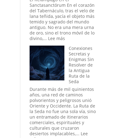
la
Sanctasanctórum En el corazón
Fe
del Tabernáculo, tras el velo de
Colectiva
lana teñida, yacía el objeto más
Moldea
temido y sagrado del mundo
la
antiguo. No era una mera urna
Realidad
de oro, sino el trono móvil de lo
:
divino,...
Lee más
¿Fue
Conexiones
el
Secretas y
Arca
Enigmas Sin
de
Resolver de
la
la Antigua
Alianza
Ruta de la
una
Seda
Batería
Antigua?
Durante más de mil quinientos
La
años, una red de caminos
teoría
polvorientos y peligrosos unió
Eléctrica
Oriente y Occidente. La Ruta de
del
la Seda no fue una sola vía, sino
Relato
un entramado de itinerarios
Bíblico
comerciales, espirituales y
culturales que cruzaron
desiertos implacables,...
Lee