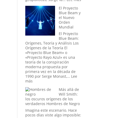
La
El Proyecto
Mano
Blue Beam y
Oculta:
el Nuevo
Masonería
Orden
y
Mundial
Simbolismo
Esotérico
El Proyecto
en
Blue Beam:
los
Orígenes, Teoría y Análisis Los
Acontecimientos
Orígenes de la Teoría El
Recientes
«Proyecto Blue Beam» o
de
«Proyecto Rayo Azul» es una
Venezuela
teoría de la conspiración
moderna propuesta por
primera vez en la década de
1990 por Serge Monast,...
Lee
:
más
El
Más allá de
Proyecto
Will Smith:
Blue
los oscuros orígenes de los
Beam
verdaderos Hombres de Negro
y
el
Imagina este escenario. Hace
Nuevo
pocos días viste algo imposible: