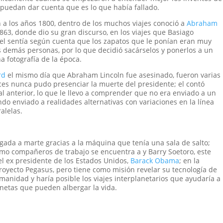
 puedan dar cuenta que es lo que había fallado.
n a los años 1800, dentro de los muchos viajes conoció a
Abraham
63, donde dio su gran discurso, en los viajes que Basiago
 el sentía según cuenta que los zapatos que le ponían eran muy
s demás personas, por lo que decidió sacárselos y ponerlos a un
a fotografía de la época.
rd
el mismo día que Abraham Lincoln fue asesinado, fueron varias
eces nunca pudo presenciar la muerte del presidente; el contó
l anterior, lo que le llevo a comprender que no era enviado a un
ndo enviado a realidades alternativas con variaciones en la línea
alelas.
egada a marte gracias a la máquina que tenía una sala de salto;
o compañeros de trabajo se encuentra a y Barry Soetoro, este
el ex presidente de los Estados Unidos,
Barack Obama
; en la
royecto Pegasus, pero tiene como misión revelar su tecnología de
umanidad y haría posible los viajes interplanetarios que ayudaría a
netas que pueden albergar la vida.