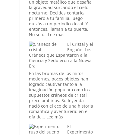
Orden
un objeto metálico que desafía
Mundial
la gravedad surcando el cielo
nocturno. Decides contarlo,
primero a tu familia, luego
quizás a un periódico local. Y
entonces, llaman a tu puerta.
:
No son...
Lee más
Más
El Cristal y el
allá
Engaño: Los
de
Cráneos que Espantaron a la
Will
Ciencia y Sedujeron a la Nueva
Smith:
Era
los
oscuros
En las brumas de los mitos
orígenes
modernos, pocos objetos han
de
logrado cautivar tanto a la
los
imaginación popular como los
verdaderos
supuestos cráneos de cristal
Hombres
precolombinos. Su leyenda
de
nació con el eco de una historia
Negro
romántica y aventurera: en el
:
día de...
Lee más
El
El
Cristal
Experimento
y