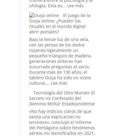
frontera entre la psicología y la
:
ufología. Esta es...
Lee más
El
El juego de la
caso
Ouija online: ¿Pueden los
del
rituales en el mundo digital
abducido
abrir portales?
de
Amaicha:
Bajo la tenue luz de una vela,
¿Un
con las yemas de los dedos
viaje
rozando ligeramente un
a
pequeño triángulo de madera,
las
generaciones enteras han
estrellas
susurrado preguntas al vacío.
o
Durante más de 130 años, el
un
tablero Ouija ha sido un icono
trauma
:
cultural,...
Lee más
reprimido?
El
Tecnología del Otro Mundo: El
juego
Secreto no Confesado del
de
Dominio Militar Estadounidense
la
Ouija
«No hay indicios claros de que
online:
exista una explicación no
¿Pueden
terrestre», concluyó el informe
los
del Pentágono sobre fenómenos
rituales
aéreos no identificados en 2021,