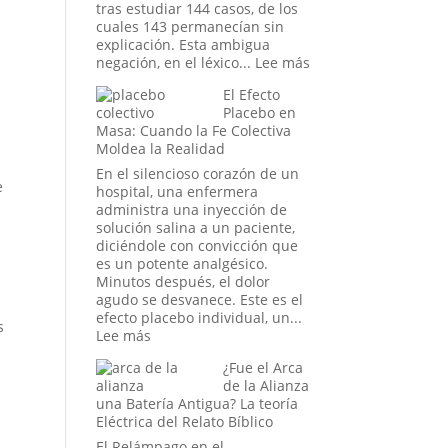
en
tras estudiar 144 casos, de los
el
cuales 143 permanecían sin
mundo
explicación. Esta ambigua
digital
:
negación, en el léxico...
Lee más
abrir
Tecnología
portales?
El Efecto
del
Placebo en
Otro
Masa: Cuando la Fe Colectiva
Mundo:
Moldea la Realidad
El
Secreto
En el silencioso corazón de un
e
no
hospital, una enfermera
Confesado
administra una inyección de
del
solución salina a un paciente,
Dominio
diciéndole con convicción que
Militar
es un potente analgésico.
Estadounidense
Minutos después, el dolor
agudo se desvanece. Este es el
efecto placebo individual, un...
s
:
Lee más
El
¿Fue el Arca
Efecto
de la Alianza
Placebo
una Batería Antigua? La teoría
en
Eléctrica del Relato Bíblico
Masa:
Cuando
El Relámpago en el