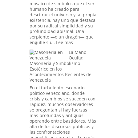
Dónde
mosaico de símbolos que el ser
Llega
humano ha creado para
la
descifrar el universo y su propia
Ingeniería
existencia, hay uno que destaca
Social?
por su radical simplicidad y su
profundidad abismal. Una
serpiente —o un dragón— que
:
engulle su...
Lee más
Ouroboros:
La Mano
El
Oculta:
Símbolo
Masonería y Simbolismo
del
Esotérico en los
Tiempo
Acontecimientos Recientes de
Infinito
Venezuela
y
el
En el turbulento escenario
Ciclo
político venezolano, donde
Eterno
crisis y cambios se suceden con
de
rapidez, muchos observadores
la
se preguntan si hay fuerzas
Vida
más profundas y antiguas
operando entre bastidores. Más
allá de los discursos públicos y
las confrontaciones
:
geopolíticas, surge la...
Lee más