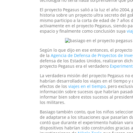
tecnología no sería nada sorprendente que po
El proyecto Pegasus salió a la luz el año 2004
historia sobre un proyecto ultra secreto del g
mismo participo a la corta de edad de 7 años 
activamente en el proyecto Pegasus, siendo par
espacio y finalmente como conclusión suya
via
Según lo que dijo en ese entonces, el proyect
de la
Agencia de Defensa de Proyectos de Inve
defensa de los Estados Unidos, realizaron dicho
proyecto Pegasus era el verdadero
Experimento
La verdadera misión del proyecto Pegasus no e
habrían desarrollado los viajes en el tiempo y
efectos de los
viajes en el tiempo
, pero exclu
información sobre sucesos que habrían pasado,
informar bien sobre estos sucesos al president
los militares.
Basiago también conto, que los niños seleccio
de adaptarse a los situaciones que pasarían d
contó que durante el experimento habían vario
dispositivos habrían sido construidos gracia