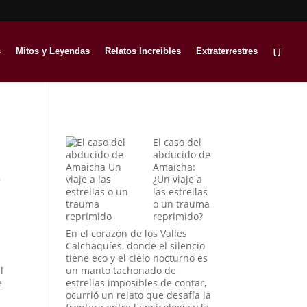
s
Mitos y Leyendas
Relatos Increibles
Extraterrestres
El caso del
abducido de
Amaicha:
,
¿Un viaje a
las estrellas
o un trauma
reprimido?
En el corazón de los Valles
Calchaquíes, donde el silencio
tiene eco y el cielo nocturno es
l
un manto tachonado de
e
estrellas imposibles de contar,
ocurrió un relato que desafía la