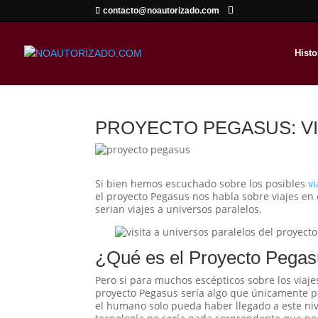
contacto@noautorizado.com
Histo
PROYECTO PEGASUS: VI
Si bien hemos escuchado sobre los posibles
vi
el proyecto Pegasus nos habla sobre viajes en
serian viajes a universos paralelos.
¿Qué es el Proyecto Pega
Pero si para muchos escépticos sobre los viaje
proyecto Pegasus sería algo que únicamente pa
el humano solo pueda haber llegado a este niv