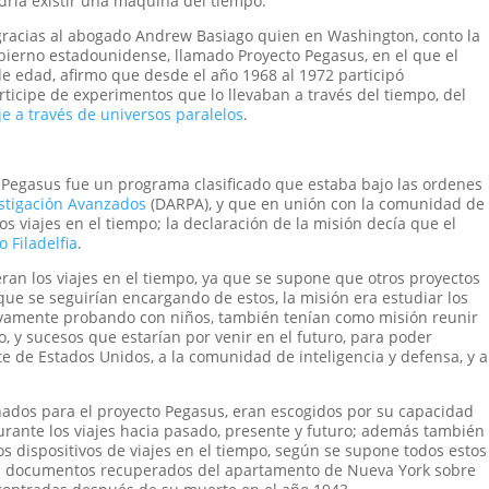
dría existir una máquina del tiempo.
, gracias al abogado Andrew Basiago quien en Washington, conto la
obierno estadounidense, llamado Proyecto Pegasus, en el que el
de edad, afirmo que desde el año 1968 al 1972 participó
ticipe de experimentos que lo llevaban a través del tiempo, del
je a través de universos paralelos
.
o Pegasus fue un programa clasificado que estaba bajo las ordenes
stigación Avanzados
(DARPA), y que en unión con la comunidad de
s viajes en el tiempo; la declaración de la misión decía que el
 Filadelfia
.
ran los viajes en el tiempo, ya que se supone que otros proyectos
 que se seguirían encargando de estos, la misión era estudiar los
sivamente probando con niños, también tenían como misión reunir
 y sucesos que estarían por venir en el futuro, para poder
e de Estados Unidos, a la comunidad de inteligencia y defensa, y a
nados para el proyecto Pegasus, eran escogidos por su capacidad
urante los viajes hacia pasado, presente y futuro; además también
s dispositivos de viajes en el tiempo, según se supone todos estos
s a documentos recuperados del apartamento de Nueva York sobre