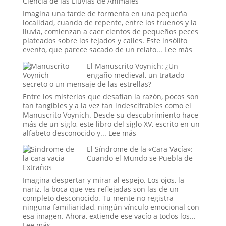
Ciencia de las Lluvias de Animales
la
Reconfiguración
Imagina una tarde de tormenta en una pequeña
del
localidad, cuando de repente, entre los truenos y la
Orden
lluvia, comienzan a caer cientos de pequeños peces
Global
plateados sobre los tejados y calles. Este insólito
en
:
evento, que parece sacado de un relato...
Lee más
la
Cuando
El Manuscrito Voynich: ¿Un
Era
el
engaño medieval, un tratado
Trump
Cielo
secreto o un mensaje de las estrellas?
Abre
sus
Entre los misterios que desafían la razón, pocos son
Compuert
tan tangibles y a la vez tan indescifrables como el
El
Manuscrito Voynich. Desde su descubrimiento hace
Misterio
más de un siglo, este libro del siglo XV, escrito en un
y
:
alfabeto desconocido y...
Lee más
la
El
El Síndrome de la «Cara Vacía»:
Ciencia
Manuscrito
Cuando el Mundo se Puebla de
de
Voynich:
Extraños
las
¿Un
Lluvias
engaño
Imagina despertar y mirar al espejo. Los ojos, la
de
medieval,
nariz, la boca que ves reflejadas son las de un
Animales
un
completo desconocido. Tu mente no registra
tratado
ninguna familiaridad, ningún vínculo emocional con
secreto
esa imagen. Ahora, extiende ese vacío a todos los...
o
:
Lee más