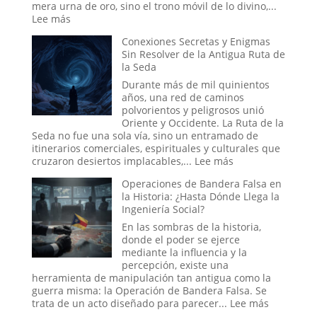
Moldea
mera urna de oro, sino el trono móvil de lo divino,...
la
:
Lee más
Realidad
¿Fue
Conexiones Secretas y Enigmas
el
Sin Resolver de la Antigua Ruta de
Arca
la Seda
de
la
Durante más de mil quinientos
Alianza
años, una red de caminos
una
polvorientos y peligrosos unió
Batería
Oriente y Occidente. La Ruta de la
Antigua?
Seda no fue una sola vía, sino un entramado de
La
itinerarios comerciales, espirituales y culturales que
teoría
:
cruzaron desiertos implacables,...
Lee más
Eléctrica
Conexiones
del
Operaciones de Bandera Falsa en
Secretas
Relato
la Historia: ¿Hasta Dónde Llega la
y
Bíblico
Ingeniería Social?
Enigmas
Sin
En las sombras de la historia,
Resolver
donde el poder se ejerce
de
mediante la influencia y la
la
percepción, existe una
Antigua
herramienta de manipulación tan antigua como la
Ruta
guerra misma: la Operación de Bandera Falsa. Se
de
:
trata de un acto diseñado para parecer...
Lee más
la
Operacio