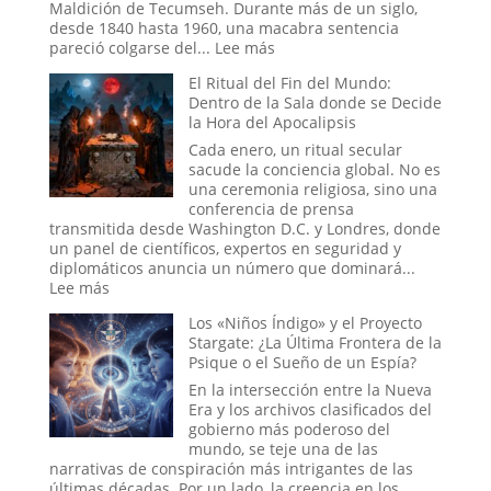
se
Maldición de Tecumseh. Durante más de un siglo,
Hizo
desde 1840 hasta 1960, una macabra sentencia
Pasar
:
pareció colgarse del...
Lee más
por
La
El Ritual del Fin del Mundo:
Historia
Maldición
Dentro de la Sala donde se Decide
de
la Hora del Apocalipsis
Tecumseh:
¿La
Cada enero, un ritual secular
Estadística
sacude la conciencia global. No es
más
una ceremonia religiosa, sino una
Espeluznante
conferencia de prensa
de
transmitida desde Washington D.C. y Londres, donde
la
un panel de científicos, expertos en seguridad y
Casa
diplomáticos anuncia un número que dominará...
Blanca
:
Lee más
o
El
Los «Niños Índigo» y el Proyecto
el
Ritual
Stargate: ¿La Última Frontera de la
Mito
del
Psique o el Sueño de un Espía?
más
Fin
Perverso?
del
En la intersección entre la Nueva
Mundo:
Era y los archivos clasificados del
Dentro
gobierno más poderoso del
de
mundo, se teje una de las
la
narrativas de conspiración más intrigantes de las
Sala
últimas décadas. Por un lado, la creencia en los