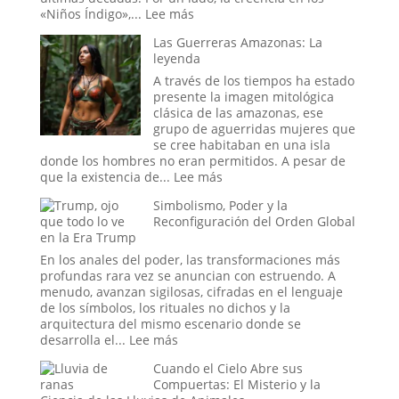
donde
:
«Niños Índigo»,...
Lee más
se
Los
Decide
Las Guerreras Amazonas: La
«Niños
la
leyenda
Índigo»
Hora
y
A través de los tiempos ha estado
del
el
presente la imagen mitológica
Apocalipsis
Proyecto
clásica de las amazonas, ese
Stargate:
grupo de aguerridas mujeres que
¿La
se cree habitaban en una isla
Última
donde los hombres no eran permitidos. A pesar de
Frontera
:
que la existencia de...
Lee más
de
Las
Simbolismo, Poder y la
la
Guerreras
Reconfiguración del Orden Global
Psique
Amazonas:
en la Era Trump
o
La
el
leyenda
En los anales del poder, las transformaciones más
Sueño
profundas rara vez se anuncian con estruendo. A
de
menudo, avanzan sigilosas, cifradas en el lenguaje
un
de los símbolos, los rituales no dichos y la
Espía?
arquitectura del mismo escenario donde se
:
desarrolla el...
Lee más
Simbolismo,
Cuando el Cielo Abre sus
Poder
Compuertas: El Misterio y la
y