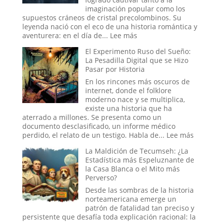
orígenes
imaginación popular como los
de
supuestos cráneos de cristal precolombinos. Su
los
leyenda nació con el eco de una historia romántica y
verdaderos
:
aventurera: en el día de...
Lee más
Hombres
El
El Experimento Ruso del Sueño:
de
Cristal
La Pesadilla Digital que se Hizo
Negro
y
Pasar por Historia
el
Engaño:
En los rincones más oscuros de
Los
internet, donde el folklore
Cráneos
moderno nace y se multiplica,
que
existe una historia que ha
Espantaron
aterrado a millones. Se presenta como un
a
documento desclasificado, un informe médico
la
:
perdido, el relato de un testigo. Habla de...
Lee más
Ciencia
El
La Maldición de Tecumseh: ¿La
y
Experim
Estadística más Espeluznante de
Sedujeron
Ruso
la Casa Blanca o el Mito más
a
del
Perverso?
la
Sueño:
Nueva
La
Desde las sombras de la historia
Era
Pesadill
norteamericana emerge un
Digital
patrón de fatalidad tan preciso y
que
persistente que desafía toda explicación racional: la