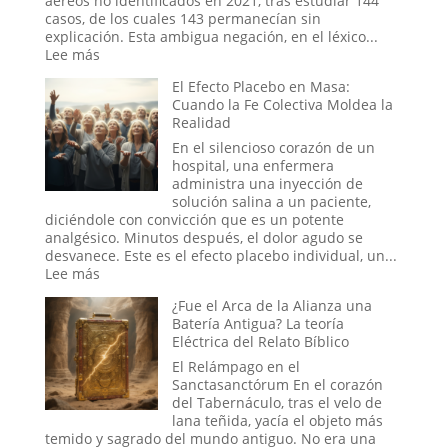
aéreos no identificados en 2021, tras estudiar 144
en
casos, de los cuales 143 permanecían sin
el
explicación. Esta ambigua negación, en el léxico...
mundo
:
Lee más
digital
Tecnología
El Efecto Placebo en Masa:
abrir
del
Cuando la Fe Colectiva Moldea la
portales?
Otro
Realidad
Mundo:
El
En el silencioso corazón de un
Secreto
hospital, una enfermera
no
administra una inyección de
Confesado
solución salina a un paciente,
del
diciéndole con convicción que es un potente
Dominio
analgésico. Minutos después, el dolor agudo se
Militar
desvanece. Este es el efecto placebo individual, un...
Estadounidense
:
Lee más
El
¿Fue el Arca de la Alianza una
Efecto
Batería Antigua? La teoría
Placebo
Eléctrica del Relato Bíblico
en
Masa:
El Relámpago en el
Cuando
Sanctasanctórum En el corazón
la
del Tabernáculo, tras el velo de
Fe
lana teñida, yacía el objeto más
Colectiva
temido y sagrado del mundo antiguo. No era una