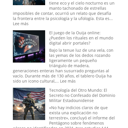
tiene eco y el cielo nocturno es un
manto tachonado de estrellas
imposibles de contar, ocurrió un relato que desafía
la frontera entre la psicología y la ufología. Esta es...
:
Lee más
El
El juego de la Ouija online:
caso
¿Pueden los rituales en el mundo
del
digital abrir portales?
abducido
de
Bajo la tenue luz de una vela, con
Amaicha:
las yemas de los dedos rozando
¿Un
ligeramente un pequeño
viaje
triángulo de madera,
a
generaciones enteras han susurrado preguntas al
las
vacío. Durante más de 130 años, el tablero Ouija ha
estrellas
:
sido un icono cultural,...
Lee más
o
El
un
Tecnología del Otro Mundo: El
juego
trauma
Secreto no Confesado del Dominio
de
reprimido?
Militar Estadounidense
la
Ouija
«No hay indicios claros de que
online:
exista una explicación no
¿Pueden
terrestre», concluyó el informe del
los
Pentágono sobre fenómenos
rituales