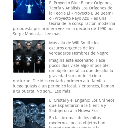
Masonería
El Proyecto Blue Beam: Orígenes,
y
Teoría y Análisis Los Orígenes de
Simbolismo
la Teoría El «Proyecto Blue Beam»
Esotérico
o «Proyecto Rayo Azul» es una
en
teoría de la conspiración moderna
los
propuesta por primera vez en la década de 1990 por
Acontecimi
:
Serge Monast,...
Lee más
Recientes
El
Más allá de Will Smith: los
de
Proyecto
oscuros orígenes de los
Venezuela
Blue
verdaderos Hombres de Negro
Beam
y
Imagina este escenario. Hace
el
pocos días viste algo imposible:
Nuevo
un objeto metálico que desafía la
Orden
gravedad surcando el cielo
Mundial
nocturno. Decides contarlo, primero a tu familia,
luego quizás a un periódico local. Y entonces, llaman
:
a tu puerta. No son...
Lee más
Más
El Cristal y el Engaño: Los Cráneos
allá
que Espantaron a la Ciencia y
de
Sedujeron a la Nueva Era
Will
Smith:
En las brumas de los mitos
los
modernos, pocos objetos han
oscuros
logrado cautivar tanto a la