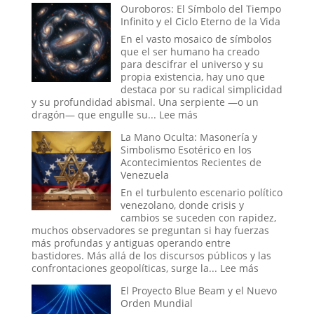
Ouroboros: El Símbolo del Tiempo
Seda
de
Infinito y el Ciclo Eterno de la Vida
Bandera
Falsa
En el vasto mosaico de símbolos
en
que el ser humano ha creado
la
para descifrar el universo y su
Historia:
propia existencia, hay uno que
¿Hasta
destaca por su radical simplicidad
Dónde
y su profundidad abismal. Una serpiente —o un
Llega
:
dragón— que engulle su...
Lee más
la
Ouroboros:
La Mano Oculta: Masonería y
Ingeniería
El
Simbolismo Esotérico en los
Social?
Símbolo
Acontecimientos Recientes de
del
Venezuela
Tiempo
Infinito
En el turbulento escenario político
y
venezolano, donde crisis y
el
cambios se suceden con rapidez,
Ciclo
muchos observadores se preguntan si hay fuerzas
Eterno
más profundas y antiguas operando entre
de
bastidores. Más allá de los discursos públicos y las
la
:
confrontaciones geopolíticas, surge la...
Lee más
Vida
La
El Proyecto Blue Beam y el Nuevo
Mano
Orden Mundial
Oculta: