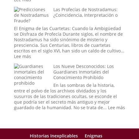
un
El
Las Profecías de Nostradamus:
mensaje
Síndrome
¿Coincidencia, Interpretación o
de
de
Fraude?
las
la
estrellas?
«Cara
El Enigma de las Cuartetas: Cuando la Ambigüedad
Vacía»:
se Disfraza de Profecía Durante siglos, el nombre de
Cuando
Nostradamus ha sido sinónimo de misterio y
el
presciencia. Sus Centurias, libros de cuartetas
Mundo
escritos en el siglo XVI, han sido un caldo de cultivo...
se
:
Lee más
Puebla
Las
de
Los Nueve Desconocidos: Los
Profecías
Extraños
Guardianes Inmortales del
de
Conocimiento Prohibido
Nostradamus:
¿Coincidencia,
En las sombras de la historia,
Interpretación
entre el polvo de los archivos olvidados y los
o
susurros de las tradiciones ocultas, se esconde el
Fraude?
que podría ser el secreto más antiguo y mejor
:
guardado de la humanidad. No se trata de...
Lee más
Los
Nueve
Descon
Los
Guard
Historias Inexplicables
Enigmas