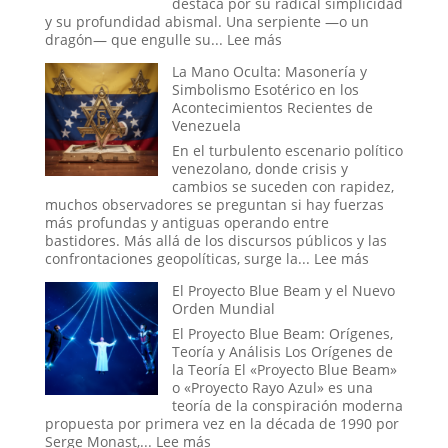
destaca por su radical simplicidad
Dónde
y su profundidad abismal. Una serpiente —o un
Llega
:
dragón— que engulle su...
Lee más
la
Ouroboros:
La Mano Oculta: Masonería y
Ingeniería
El
Simbolismo Esotérico en los
Social?
Símbolo
Acontecimientos Recientes de
del
Venezuela
Tiempo
Infinito
En el turbulento escenario político
y
venezolano, donde crisis y
el
cambios se suceden con rapidez,
Ciclo
muchos observadores se preguntan si hay fuerzas
Eterno
más profundas y antiguas operando entre
de
bastidores. Más allá de los discursos públicos y las
la
:
confrontaciones geopolíticas, surge la...
Lee más
Vida
La
El Proyecto Blue Beam y el Nuevo
Mano
Orden Mundial
Oculta:
Masonería
El Proyecto Blue Beam: Orígenes,
y
Teoría y Análisis Los Orígenes de
Simbolismo
la Teoría El «Proyecto Blue Beam»
Esotérico
o «Proyecto Rayo Azul» es una
en
teoría de la conspiración moderna
los
propuesta por primera vez en la década de 1990 por
Acontecimi
:
Serge Monast,...
Lee más