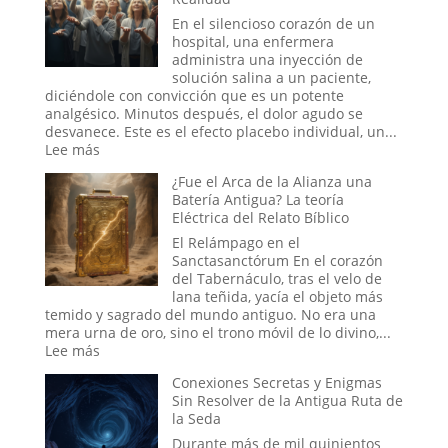
Mundo:
El
En el silencioso corazón de un
Secreto
hospital, una enfermera
no
administra una inyección de
Confesado
solución salina a un paciente,
del
diciéndole con convicción que es un potente
Dominio
analgésico. Minutos después, el dolor agudo se
Militar
desvanece. Este es el efecto placebo individual, un...
Estadounidense
:
Lee más
El
¿Fue el Arca de la Alianza una
Efecto
Batería Antigua? La teoría
Placebo
Eléctrica del Relato Bíblico
en
Masa:
El Relámpago en el
Cuando
Sanctasanctórum En el corazón
la
del Tabernáculo, tras el velo de
Fe
lana teñida, yacía el objeto más
Colectiva
temido y sagrado del mundo antiguo. No era una
Moldea
mera urna de oro, sino el trono móvil de lo divino,...
la
:
Lee más
Realidad
¿Fue
Conexiones Secretas y Enigmas
el
Sin Resolver de la Antigua Ruta de
Arca
la Seda
de
la
Durante más de mil quinientos