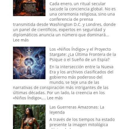
¿La
Cada enero, un ritual secular
Estadística
sacude la conciencia global. No es
más
una ceremonia religiosa, sino una
Espeluznante
conferencia de prensa
de
transmitida desde Washington D.C. y Londres, donde
la
un panel de científicos, expertos en seguridad y
Casa
diplomáticos anuncia un número que dominará...
Blanca
:
Lee más
o
El
Los «Niños Índigo» y el Proyecto
el
Ritual
Stargate: ¿La Última Frontera de la
Mito
del
Psique o el Sueño de un Espía?
más
Fin
Perverso?
del
En la intersección entre la Nueva
Mundo:
Era y los archivos clasificados del
Dentro
gobierno más poderoso del
de
mundo, se teje una de las
la
narrativas de conspiración más intrigantes de las
Sala
últimas décadas. Por un lado, la creencia en los
donde
:
«Niños Índigo»,...
Lee más
se
Los
Decide
Las Guerreras Amazonas: La
«Niños
la
leyenda
Índigo»
Hora
y
A través de los tiempos ha estado
del
el
presente la imagen mitológica
Apocalipsis
Proyecto