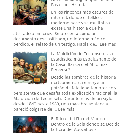
y
Pasar por Historia
el
Engaño:
En los rincones más oscuros de
Los
internet, donde el folklore
Cráneos
moderno nace y se multiplica,
que
existe una historia que ha
Espantaron
aterrado a millones. Se presenta como un
a
documento desclasificado, un informe médico
la
:
perdido, el relato de un testigo. Habla de...
Lee más
Ciencia
El
La Maldición de Tecumseh: ¿La
y
Experim
Estadística más Espeluznante de
Sedujeron
Ruso
la Casa Blanca o el Mito más
a
del
Perverso?
la
Sueño:
Nueva
La
Desde las sombras de la historia
Era
Pesadill
norteamericana emerge un
Digital
patrón de fatalidad tan preciso y
que
persistente que desafía toda explicación racional: la
se
Maldición de Tecumseh. Durante más de un siglo,
Hizo
desde 1840 hasta 1960, una macabra sentencia
Pasar
:
pareció colgarse del...
Lee más
por
La
El Ritual del Fin del Mundo:
Historia
Maldición
Dentro de la Sala donde se Decide
de
la Hora del Apocalipsis
Tecumseh: