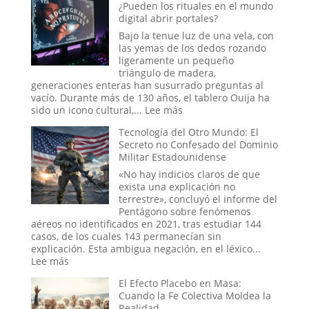
¿Pueden los rituales en el mundo
del
digital abrir portales?
abducido
de
Bajo la tenue luz de una vela, con
Amaicha:
las yemas de los dedos rozando
¿Un
ligeramente un pequeño
viaje
triángulo de madera,
a
generaciones enteras han susurrado preguntas al
las
vacío. Durante más de 130 años, el tablero Ouija ha
estrellas
:
sido un icono cultural,...
Lee más
o
El
un
Tecnología del Otro Mundo: El
juego
trauma
Secreto no Confesado del Dominio
de
reprimido?
Militar Estadounidense
la
Ouija
«No hay indicios claros de que
online:
exista una explicación no
¿Pueden
terrestre», concluyó el informe del
los
Pentágono sobre fenómenos
rituales
aéreos no identificados en 2021, tras estudiar 144
en
casos, de los cuales 143 permanecían sin
el
explicación. Esta ambigua negación, en el léxico...
mundo
:
Lee más
digital
Tecnología
El Efecto Placebo en Masa:
abrir
del
Cuando la Fe Colectiva Moldea la
portales?
Otro
Realidad