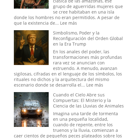
clásica de las amazonas, ese
Stargate:
grupo de aguerridas mujeres que
¿La
se cree habitaban en una isla
Última
donde los hombres no eran permitidos. A pesar de
Frontera
:
que la existencia de...
Lee más
de
Las
Simbolismo, Poder y la
la
Guerreras
Reconfiguración del Orden Global
Psique
Amazonas:
en la Era Trump
o
La
el
leyenda
En los anales del poder, las
Sueño
transformaciones más profundas
de
rara vez se anuncian con
un
estruendo. A menudo, avanzan
Espía?
sigilosas, cifradas en el lenguaje de los símbolos, los
rituales no dichos y la arquitectura del mismo
:
escenario donde se desarrolla el...
Lee más
Simbolismo,
Cuando el Cielo Abre sus
Poder
Compuertas: El Misterio y la
y
Ciencia de las Lluvias de Animales
la
Reconfiguración
Imagina una tarde de tormenta
del
en una pequeña localidad,
Orden
cuando de repente, entre los
Global
truenos y la lluvia, comienzan a
en
caer cientos de pequeños peces plateados sobre los