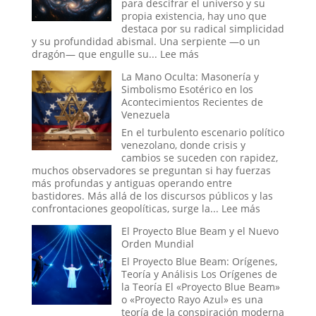
la
para descifrar el universo y su
Historia:
propia existencia, hay uno que
¿Hasta
destaca por su radical simplicidad
Dónde
y su profundidad abismal. Una serpiente —o un
Llega
:
dragón— que engulle su...
Lee más
la
Ouroboros:
La Mano Oculta: Masonería y
Ingeniería
El
Simbolismo Esotérico en los
Social?
Símbolo
Acontecimientos Recientes de
del
Venezuela
Tiempo
Infinito
En el turbulento escenario político
y
venezolano, donde crisis y
el
cambios se suceden con rapidez,
Ciclo
muchos observadores se preguntan si hay fuerzas
Eterno
más profundas y antiguas operando entre
de
bastidores. Más allá de los discursos públicos y las
la
:
confrontaciones geopolíticas, surge la...
Lee más
Vida
La
El Proyecto Blue Beam y el Nuevo
Mano
Orden Mundial
Oculta:
Masonería
El Proyecto Blue Beam: Orígenes,
y
Teoría y Análisis Los Orígenes de
Simbolismo
la Teoría El «Proyecto Blue Beam»
Esotérico
o «Proyecto Rayo Azul» es una
en
teoría de la conspiración moderna