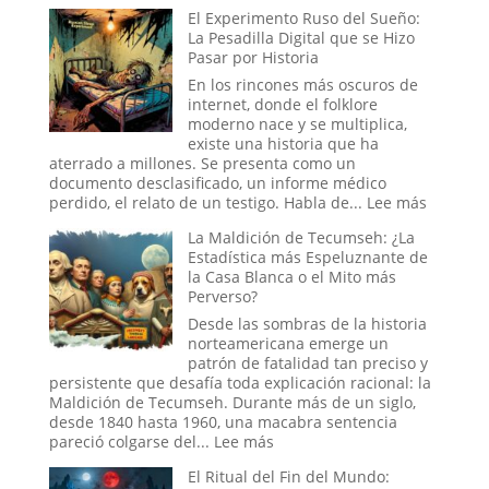
El
El Experimento Ruso del Sueño:
de
Cristal
La Pesadilla Digital que se Hizo
Negro
y
Pasar por Historia
el
Engaño:
En los rincones más oscuros de
Los
internet, donde el folklore
Cráneos
moderno nace y se multiplica,
que
existe una historia que ha
Espantaron
aterrado a millones. Se presenta como un
a
documento desclasificado, un informe médico
la
:
perdido, el relato de un testigo. Habla de...
Lee más
Ciencia
El
La Maldición de Tecumseh: ¿La
y
Experim
Estadística más Espeluznante de
Sedujeron
Ruso
la Casa Blanca o el Mito más
a
del
Perverso?
la
Sueño:
Nueva
La
Desde las sombras de la historia
Era
Pesadill
norteamericana emerge un
Digital
patrón de fatalidad tan preciso y
que
persistente que desafía toda explicación racional: la
se
Maldición de Tecumseh. Durante más de un siglo,
Hizo
desde 1840 hasta 1960, una macabra sentencia
Pasar
:
pareció colgarse del...
Lee más
por
La
El Ritual del Fin del Mundo:
Historia
Maldición