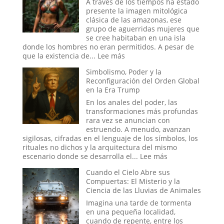
A través de los tiempos ha estado
del
el
presente la imagen mitológica
Apocalipsis
Proyecto
clásica de las amazonas, ese
Stargate:
grupo de aguerridas mujeres que
¿La
se cree habitaban en una isla
Última
donde los hombres no eran permitidos. A pesar de
Frontera
:
que la existencia de...
Lee más
de
Las
Simbolismo, Poder y la
la
Guerreras
Reconfiguración del Orden Global
Psique
Amazonas:
en la Era Trump
o
La
el
leyenda
En los anales del poder, las
Sueño
transformaciones más profundas
de
rara vez se anuncian con
un
estruendo. A menudo, avanzan
Espía?
sigilosas, cifradas en el lenguaje de los símbolos, los
rituales no dichos y la arquitectura del mismo
:
escenario donde se desarrolla el...
Lee más
Simbolismo,
Cuando el Cielo Abre sus
Poder
Compuertas: El Misterio y la
y
Ciencia de las Lluvias de Animales
la
Reconfiguración
Imagina una tarde de tormenta
del
en una pequeña localidad,
Orden
cuando de repente, entre los