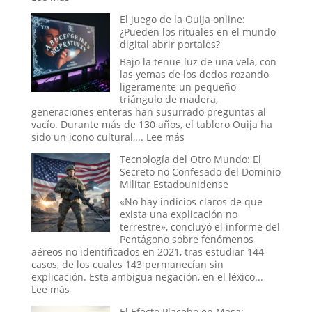
El
El juego de la Ouija online:
caso
¿Pueden los rituales en el mundo
del
digital abrir portales?
abducido
de
Bajo la tenue luz de una vela, con
Amaicha:
las yemas de los dedos rozando
¿Un
ligeramente un pequeño
viaje
triángulo de madera,
a
generaciones enteras han susurrado preguntas al
las
vacío. Durante más de 130 años, el tablero Ouija ha
estrellas
:
sido un icono cultural,...
Lee más
o
El
un
Tecnología del Otro Mundo: El
juego
trauma
Secreto no Confesado del Dominio
de
reprimido?
Militar Estadounidense
la
Ouija
«No hay indicios claros de que
online:
exista una explicación no
¿Pueden
terrestre», concluyó el informe del
los
Pentágono sobre fenómenos
rituales
aéreos no identificados en 2021, tras estudiar 144
en
casos, de los cuales 143 permanecían sin
el
explicación. Esta ambigua negación, en el léxico...
mundo
:
Lee más
digital
Tecnología
El Efecto Placebo en Masa:
abrir