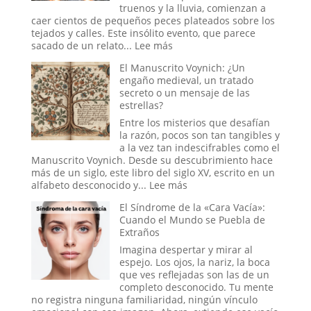
Global
truenos y la lluvia, comienzan a
en
caer cientos de pequeños peces plateados sobre los
la
tejados y calles. Este insólito evento, que parece
Era
:
sacado de un relato...
Lee más
Trump
Cuando
El Manuscrito Voynich: ¿Un
el
engaño medieval, un tratado
Cielo
secreto o un mensaje de las
Abre
estrellas?
sus
Compuertas:
Entre los misterios que desafían
El
la razón, pocos son tan tangibles y
Misterio
a la vez tan indescifrables como el
y
Manuscrito Voynich. Desde su descubrimiento hace
la
más de un siglo, este libro del siglo XV, escrito en un
Ciencia
:
alfabeto desconocido y...
Lee más
de
El
El Síndrome de la «Cara Vacía»:
las
Manuscrito
Cuando el Mundo se Puebla de
Lluvias
Voynich:
Extraños
de
¿Un
Animales
engaño
Imagina despertar y mirar al
medieval,
espejo. Los ojos, la nariz, la boca
un
que ves reflejadas son las de un
tratado
completo desconocido. Tu mente
secreto
no registra ninguna familiaridad, ningún vínculo
o