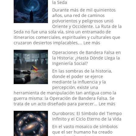
la Seda
de
la
Durante más de mil quinientos
Alianza
años, una red de caminos
una
polvorientos y peligrosos unió
Batería
Oriente y Occidente. La Ruta de la
Antigua?
Seda no fue una sola vía, sino un entramado de
La
itinerarios comerciales, espirituales y culturales que
teoría
:
cruzaron desiertos implacables,...
Lee más
Eléctrica
Conexiones
del
Operaciones de Bandera Falsa en
Secretas
Relato
la Historia: ¿Hasta Dónde Llega la
y
Bíblico
Ingeniería Social?
Enigmas
Sin
En las sombras de la historia,
Resolver
donde el poder se ejerce
de
mediante la influencia y la
la
percepción, existe una
Antigua
herramienta de manipulación tan antigua como la
Ruta
guerra misma: la Operación de Bandera Falsa. Se
de
:
trata de un acto diseñado para parecer...
Lee más
la
Operacio
Ouroboros: El Símbolo del Tiempo
Seda
de
Infinito y el Ciclo Eterno de la Vida
Bandera
Falsa
En el vasto mosaico de símbolos
en
que el ser humano ha creado