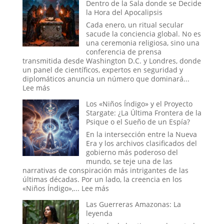
Dentro de la Sala donde se Decide
de
la Hora del Apocalipsis
Tecumseh:
¿La
Cada enero, un ritual secular
Estadística
sacude la conciencia global. No es
más
una ceremonia religiosa, sino una
Espeluznante
conferencia de prensa
de
transmitida desde Washington D.C. y Londres, donde
la
un panel de científicos, expertos en seguridad y
Casa
diplomáticos anuncia un número que dominará...
Blanca
:
Lee más
o
El
Los «Niños Índigo» y el Proyecto
el
Ritual
Stargate: ¿La Última Frontera de la
Mito
del
Psique o el Sueño de un Espía?
más
Fin
Perverso?
del
En la intersección entre la Nueva
Mundo:
Era y los archivos clasificados del
Dentro
gobierno más poderoso del
de
mundo, se teje una de las
la
narrativas de conspiración más intrigantes de las
Sala
últimas décadas. Por un lado, la creencia en los
donde
:
«Niños Índigo»,...
Lee más
se
Los
Decide
Las Guerreras Amazonas: La
«Niños
la
leyenda
Índigo»
Hora
y