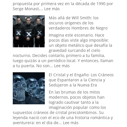
los
propuesta por primera vez en la década de 1990 por
Acontecimi
:
Serge Monast,...
Lee más
Recientes
El
Más allá de Will Smith: los
de
Proyecto
oscuros orígenes de los
Venezuela
Blue
verdaderos Hombres de Negro
Beam
y
Imagina este escenario. Hace
el
pocos días viste algo imposible:
Nuevo
un objeto metálico que desafía la
Orden
gravedad surcando el cielo
Mundial
nocturno. Decides contarlo, primero a tu familia,
luego quizás a un periódico local. Y entonces, llaman
:
a tu puerta. No son...
Lee más
Más
El Cristal y el Engaño: Los Cráneos
allá
que Espantaron a la Ciencia y
de
Sedujeron a la Nueva Era
Will
Smith:
En las brumas de los mitos
los
modernos, pocos objetos han
oscuros
logrado cautivar tanto a la
orígenes
imaginación popular como los
de
supuestos cráneos de cristal precolombinos. Su
los
leyenda nació con el eco de una historia romántica y
verdaderos
:
aventurera: en el día de...
Lee más
Hombres