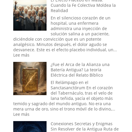
del
Cuando la Fe Colectiva Moldea la
portales?
Otro
Realidad
Mundo:
El
En el silencioso corazón de un
Secreto
hospital, una enfermera
no
administra una inyección de
Confesado
solución salina a un paciente,
del
diciéndole con convicción que es un potente
Dominio
analgésico. Minutos después, el dolor agudo se
Militar
desvanece. Este es el efecto placebo individual, un...
Estadounidense
:
Lee más
El
¿Fue el Arca de la Alianza una
Efecto
Batería Antigua? La teoría
Placebo
Eléctrica del Relato Bíblico
en
Masa:
El Relámpago en el
Cuando
Sanctasanctórum En el corazón
la
del Tabernáculo, tras el velo de
Fe
lana teñida, yacía el objeto más
Colectiva
temido y sagrado del mundo antiguo. No era una
Moldea
mera urna de oro, sino el trono móvil de lo divino,...
la
:
Lee más
Realidad
¿Fue
Conexiones Secretas y Enigmas
el
Sin Resolver de la Antigua Ruta de
Arca