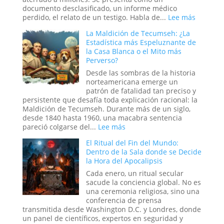
a
documento desclasificado, un informe médico
la
:
perdido, el relato de un testigo. Habla de...
Lee más
Ciencia
El
La Maldición de Tecumseh: ¿La
y
Experim
Estadística más Espeluznante de
Sedujeron
Ruso
la Casa Blanca o el Mito más
a
del
Perverso?
la
Sueño:
Nueva
La
Desde las sombras de la historia
Era
Pesadill
norteamericana emerge un
Digital
patrón de fatalidad tan preciso y
que
persistente que desafía toda explicación racional: la
se
Maldición de Tecumseh. Durante más de un siglo,
Hizo
desde 1840 hasta 1960, una macabra sentencia
Pasar
:
pareció colgarse del...
Lee más
por
La
El Ritual del Fin del Mundo:
Historia
Maldición
Dentro de la Sala donde se Decide
de
la Hora del Apocalipsis
Tecumseh:
¿La
Cada enero, un ritual secular
Estadística
sacude la conciencia global. No es
más
una ceremonia religiosa, sino una
Espeluznante
conferencia de prensa
de
transmitida desde Washington D.C. y Londres, donde
la
un panel de científicos, expertos en seguridad y