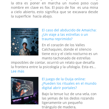
la otra es poner en marcha un nuevo poso cuyo
nombre en clave es fox. El pozo de fox es una mina
a cielo abierto, esto significa que se excavara desde
la superficie hacía abajo.
El caso del abducido de Amaicha:
¿Un viaje a las estrellas o un
trauma reprimido?
En el corazón de los Valles
Calchaquíes, donde el silencio
tiene eco y el cielo nocturno es un
manto tachonado de estrellas
imposibles de contar, ocurrió un relato que desafía
la frontera entre la psicología y la ufología. Esta es...
:
Lee más
El
El juego de la Ouija online:
caso
¿Pueden los rituales en el mundo
del
digital abrir portales?
abducido
de
Bajo la tenue luz de una vela, con
Amaicha:
las yemas de los dedos rozando
¿Un
ligeramente un pequeño
viaje
triángulo de madera,