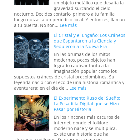
Nuevo
un objeto metálico que desafía la
Orden
gravedad surcando el cielo
Mundial
nocturno. Decides contarlo, primero a tu familia,
luego quizás a un periódico local. Y entonces, llaman
:
a tu puerta. No son...
Lee más
Más
El Cristal y el Engaño: Los Cráneos
allá
que Espantaron a la Ciencia y
de
Sedujeron a la Nueva Era
Will
Smith:
En las brumas de los mitos
los
modernos, pocos objetos han
oscuros
logrado cautivar tanto a la
orígenes
imaginación popular como los
de
supuestos cráneos de cristal precolombinos. Su
los
leyenda nació con el eco de una historia romántica y
verdaderos
:
aventurera: en el día de...
Lee más
Hombres
El
El Experimento Ruso del Sueño:
de
Cristal
La Pesadilla Digital que se Hizo
Negro
y
Pasar por Historia
el
Engaño:
En los rincones más oscuros de
Los
internet, donde el folklore
Cráneos
moderno nace y se multiplica,
que
existe una historia que ha
Espantaron
aterrado a millones. Se presenta como un