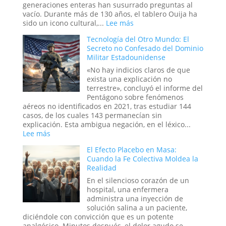
a
generaciones enteras han susurrado preguntas al
las
vacío. Durante más de 130 años, el tablero Ouija ha
estrellas
:
sido un icono cultural,...
Lee más
o
El
un
Tecnología del Otro Mundo: El
juego
trauma
Secreto no Confesado del Dominio
de
reprimido?
Militar Estadounidense
la
Ouija
«No hay indicios claros de que
online:
exista una explicación no
¿Pueden
terrestre», concluyó el informe del
los
Pentágono sobre fenómenos
rituales
aéreos no identificados en 2021, tras estudiar 144
en
casos, de los cuales 143 permanecían sin
el
explicación. Esta ambigua negación, en el léxico...
mundo
:
Lee más
digital
Tecnología
El Efecto Placebo en Masa:
abrir
del
Cuando la Fe Colectiva Moldea la
portales?
Otro
Realidad
Mundo:
El
En el silencioso corazón de un
Secreto
hospital, una enfermera
no
administra una inyección de
Confesado
solución salina a un paciente,
del
diciéndole con convicción que es un potente
Dominio
analgésico. Minutos después, el dolor agudo se