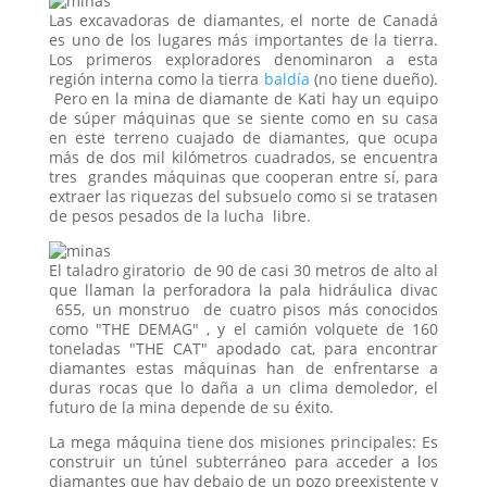
Las excavadoras de diamantes, el norte de Canadá
es uno de los lugares más importantes de la tierra.
Los primeros exploradores denominaron a esta
región interna como la tierra
baldía
(no tiene dueño).
Pero en la mina de diamante de Kati hay un equipo
de súper máquinas que se siente como en su casa
en este terreno cuajado de diamantes, que ocupa
más de dos mil kilómetros cuadrados, se encuentra
tres grandes máquinas que cooperan entre sí, para
extraer las riquezas del subsuelo como si se tratasen
de pesos pesados de la lucha libre.
El taladro giratorio de 90 de casi 30 metros de alto al
que llaman la perforadora la pala hidráulica divac
655, un monstruo de cuatro pisos más conocidos
como "THE DEMAG" , y el camión volquete de 160
toneladas "THE CAT" apodado cat, para encontrar
diamantes estas máquinas han de enfrentarse a
duras rocas que lo daña a un clima demoledor, el
futuro de la mina depende de su éxito.
La mega máquina tiene dos misiones principales: Es
construir un túnel subterráneo para acceder a los
diamantes que hay debajo de un pozo preexistente y