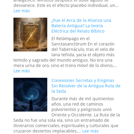
Militar
desvanece. Este es el efecto placebo individual, un...
Estadounidense
:
Lee más
El
¿Fue el Arca de la Alianza una
Efecto
Batería Antigua? La teoría
Placebo
Eléctrica del Relato Bíblico
en
Masa:
El Relámpago en el
Cuando
Sanctasanctórum En el corazón
la
del Tabernáculo, tras el velo de
Fe
lana teñida, yacía el objeto más
Colectiva
temido y sagrado del mundo antiguo. No era una
Moldea
mera urna de oro, sino el trono móvil de lo divino,...
la
:
Lee más
Realidad
¿Fue
Conexiones Secretas y Enigmas
el
Sin Resolver de la Antigua Ruta de
Arca
la Seda
de
la
Durante más de mil quinientos
Alianza
años, una red de caminos
una
polvorientos y peligrosos unió
Batería
Oriente y Occidente. La Ruta de la
Antigua?
Seda no fue una sola vía, sino un entramado de
La
itinerarios comerciales, espirituales y culturales que
teoría
:
cruzaron desiertos implacables,...
Lee más