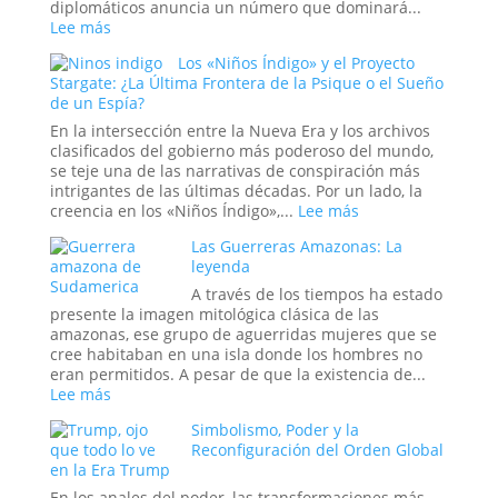
Casa
diplomáticos anuncia un número que dominará...
Blanca
:
Lee más
o
El
Los «Niños Índigo» y el Proyecto
el
Ritual
Stargate: ¿La Última Frontera de la Psique o el Sueño
Mito
del
de un Espía?
más
Fin
Perverso?
del
En la intersección entre la Nueva Era y los archivos
Mundo:
clasificados del gobierno más poderoso del mundo,
Dentro
se teje una de las narrativas de conspiración más
de
intrigantes de las últimas décadas. Por un lado, la
la
:
creencia en los «Niños Índigo»,...
Lee más
Sala
Los
donde
Las Guerreras Amazonas: La
«Niños
se
leyenda
Índigo»
Decide
y
A través de los tiempos ha estado
la
el
presente la imagen mitológica clásica de las
Hora
Proyecto
amazonas, ese grupo de aguerridas mujeres que se
del
Stargate:
cree habitaban en una isla donde los hombres no
Apocalipsis
¿La
eran permitidos. A pesar de que la existencia de...
Última
:
Lee más
Frontera
Las
Simbolismo, Poder y la
de
Guerreras
Reconfiguración del Orden Global
la
Amazonas:
en la Era Trump
Psique
La
o
leyenda
En los anales del poder, las transformaciones más