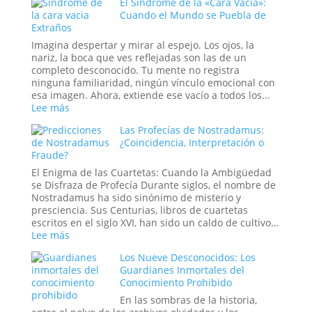
El Síndrome de la «Cara Vacía»:
Ciencia
Manuscrito
Cuando el Mundo se Puebla de
de
Voynich:
Extraños
las
¿Un
Lluvias
engaño
Imagina despertar y mirar al espejo. Los ojos, la
de
medieval,
nariz, la boca que ves reflejadas son las de un
Animales
un
completo desconocido. Tu mente no registra
tratado
ninguna familiaridad, ningún vínculo emocional con
secreto
esa imagen. Ahora, extiende ese vacío a todos los...
o
:
Lee más
un
El
Las Profecías de Nostradamus:
mensaje
Síndrome
¿Coincidencia, Interpretación o
de
de
Fraude?
las
la
estrellas?
«Cara
El Enigma de las Cuartetas: Cuando la Ambigüedad
Vacía»:
se Disfraza de Profecía Durante siglos, el nombre de
Cuando
Nostradamus ha sido sinónimo de misterio y
el
presciencia. Sus Centurias, libros de cuartetas
Mundo
escritos en el siglo XVI, han sido un caldo de cultivo...
se
:
Lee más
Puebla
Las
de
Los Nueve Desconocidos: Los
Profecías
Extraños
Guardianes Inmortales del
de
Conocimiento Prohibido
Nostradamus:
¿Coincidencia,
En las sombras de la historia,
Interpretación