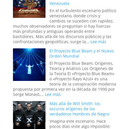
Venezuela
Tiempo
Infinito
En el turbulento escenario político
y
venezolano, donde crisis y
el
cambios se suceden con rapidez,
Ciclo
muchos observadores se preguntan si hay fuerzas
Eterno
más profundas y antiguas operando entre
de
bastidores. Más allá de los discursos públicos y las
la
:
confrontaciones geopolíticas, surge la...
Lee más
Vida
La
El Proyecto Blue Beam y el Nuevo
Mano
Orden Mundial
Oculta:
Masonería
El Proyecto Blue Beam: Orígenes,
y
Teoría y Análisis Los Orígenes de
Simbolismo
la Teoría El «Proyecto Blue Beam»
Esotérico
o «Proyecto Rayo Azul» es una
en
teoría de la conspiración moderna
los
propuesta por primera vez en la década de 1990 por
Acontecimi
:
Serge Monast,...
Lee más
Recientes
El
Más allá de Will Smith: los
de
Proyecto
oscuros orígenes de los
Venezuela
Blue
verdaderos Hombres de Negro
Beam
y
Imagina este escenario. Hace
el
pocos días viste algo imposible: