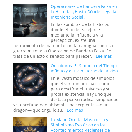
Eléctrica
Conexiones
del
Operaciones de Bandera Falsa en
Secretas
Relato
la Historia: ¿Hasta Dónde Llega la
y
Bíblico
Ingeniería Social?
Enigmas
Sin
En las sombras de la historia,
Resolver
donde el poder se ejerce
de
mediante la influencia y la
la
percepción, existe una
Antigua
herramienta de manipulación tan antigua como la
Ruta
guerra misma: la Operación de Bandera Falsa. Se
de
:
trata de un acto diseñado para parecer...
Lee más
la
Operacio
Ouroboros: El Símbolo del Tiempo
Seda
de
Infinito y el Ciclo Eterno de la Vida
Bandera
Falsa
En el vasto mosaico de símbolos
en
que el ser humano ha creado
la
para descifrar el universo y su
Historia:
propia existencia, hay uno que
¿Hasta
destaca por su radical simplicidad
Dónde
y su profundidad abismal. Una serpiente —o un
Llega
:
dragón— que engulle su...
Lee más
la
Ouroboros:
La Mano Oculta: Masonería y
Ingeniería
El
Simbolismo Esotérico en los
Social?
Símbolo
Acontecimientos Recientes de
del