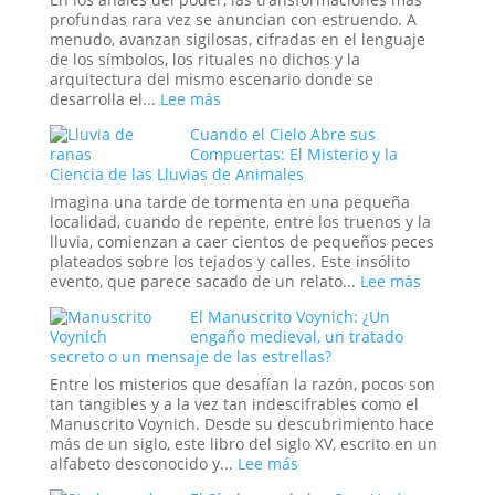
el
profundas rara vez se anuncian con estruendo. A
Sueño
menudo, avanzan sigilosas, cifradas en el lenguaje
de
de los símbolos, los rituales no dichos y la
un
arquitectura del mismo escenario donde se
Espía?
:
desarrolla el...
Lee más
Simbolismo,
Cuando el Cielo Abre sus
Poder
Compuertas: El Misterio y la
y
Ciencia de las Lluvias de Animales
la
Reconfiguración
Imagina una tarde de tormenta en una pequeña
del
localidad, cuando de repente, entre los truenos y la
Orden
lluvia, comienzan a caer cientos de pequeños peces
Global
plateados sobre los tejados y calles. Este insólito
en
:
evento, que parece sacado de un relato...
Lee más
la
Cuando
El Manuscrito Voynich: ¿Un
Era
el
engaño medieval, un tratado
Trump
Cielo
secreto o un mensaje de las estrellas?
Abre
sus
Entre los misterios que desafían la razón, pocos son
Compuert
tan tangibles y a la vez tan indescifrables como el
El
Manuscrito Voynich. Desde su descubrimiento hace
Misterio
más de un siglo, este libro del siglo XV, escrito en un
y
:
alfabeto desconocido y...
Lee más
la
El