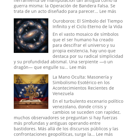
herramienta de manipulación tan antigua como la
Ruta
guerra misma: la Operación de Bandera Falsa. Se
de
:
trata de un acto diseñado para parecer...
Lee más
la
Operacio
Ouroboros: El Símbolo del Tiempo
Seda
de
Infinito y el Ciclo Eterno de la Vida
Bandera
Falsa
En el vasto mosaico de símbolos
en
que el ser humano ha creado
la
para descifrar el universo y su
Historia:
propia existencia, hay uno que
¿Hasta
destaca por su radical simplicidad
Dónde
y su profundidad abismal. Una serpiente —o un
Llega
:
dragón— que engulle su...
Lee más
la
Ouroboros:
La Mano Oculta: Masonería y
Ingeniería
El
Simbolismo Esotérico en los
Social?
Símbolo
Acontecimientos Recientes de
del
Venezuela
Tiempo
Infinito
En el turbulento escenario político
y
venezolano, donde crisis y
el
cambios se suceden con rapidez,
Ciclo
muchos observadores se preguntan si hay fuerzas
Eterno
más profundas y antiguas operando entre
de
bastidores. Más allá de los discursos públicos y las
la
:
confrontaciones geopolíticas, surge la...
Lee más