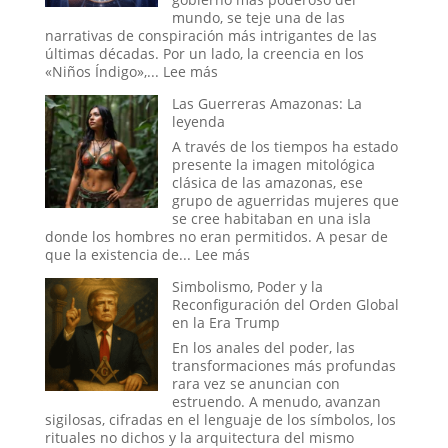
de
mundo, se teje una de las
la
narrativas de conspiración más intrigantes de las
Sala
últimas décadas. Por un lado, la creencia en los
donde
:
«Niños Índigo»,...
Lee más
se
Los
Decide
Las Guerreras Amazonas: La
«Niños
la
leyenda
Índigo»
Hora
y
A través de los tiempos ha estado
del
el
presente la imagen mitológica
Apocalipsis
Proyecto
clásica de las amazonas, ese
Stargate:
grupo de aguerridas mujeres que
¿La
se cree habitaban en una isla
Última
donde los hombres no eran permitidos. A pesar de
Frontera
:
que la existencia de...
Lee más
de
Las
Simbolismo, Poder y la
la
Guerreras
Reconfiguración del Orden Global
Psique
Amazonas:
en la Era Trump
o
La
el
leyenda
En los anales del poder, las
Sueño
transformaciones más profundas
de
rara vez se anuncian con
un
estruendo. A menudo, avanzan
Espía?
sigilosas, cifradas en el lenguaje de los símbolos, los
rituales no dichos y la arquitectura del mismo