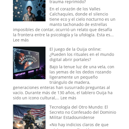
trauma reprimido?
En el corazón de los Valles
Calchaquíes, donde el silencio
tiene eco y el cielo nocturno es un
manto tachonado de estrellas
imposibles de contar, ocurrió un relato que desafía
la frontera entre la psicología y la ufología. Esta es...
:
Lee más
El
El juego de la Ouija online:
caso
¿Pueden los rituales en el mundo
del
digital abrir portales?
abducido
de
Bajo la tenue luz de una vela, con
Amaicha:
las yemas de los dedos rozando
¿Un
ligeramente un pequeño
viaje
triángulo de madera,
a
generaciones enteras han susurrado preguntas al
las
vacío. Durante más de 130 años, el tablero Ouija ha
estrellas
:
sido un icono cultural,...
Lee más
o
El
un
Tecnología del Otro Mundo: El
juego
trauma
Secreto no Confesado del Dominio
de
reprimido?
Militar Estadounidense
la
Ouija
«No hay indicios claros de que
online: