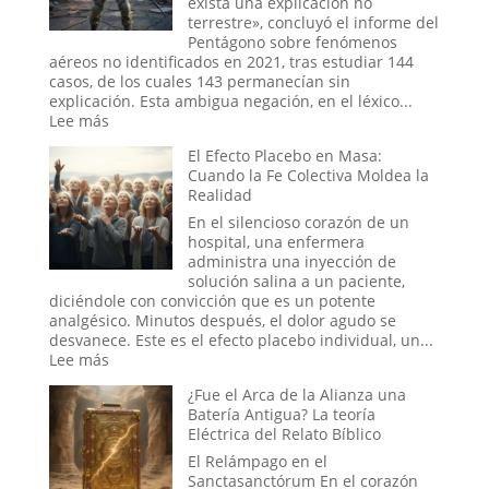
exista una explicación no
¿Pueden
terrestre», concluyó el informe del
los
Pentágono sobre fenómenos
rituales
aéreos no identificados en 2021, tras estudiar 144
en
casos, de los cuales 143 permanecían sin
el
explicación. Esta ambigua negación, en el léxico...
mundo
:
Lee más
digital
Tecnología
El Efecto Placebo en Masa:
abrir
del
Cuando la Fe Colectiva Moldea la
portales?
Otro
Realidad
Mundo:
El
En el silencioso corazón de un
Secreto
hospital, una enfermera
no
administra una inyección de
Confesado
solución salina a un paciente,
del
diciéndole con convicción que es un potente
Dominio
analgésico. Minutos después, el dolor agudo se
Militar
desvanece. Este es el efecto placebo individual, un...
Estadounidense
:
Lee más
El
¿Fue el Arca de la Alianza una
Efecto
Batería Antigua? La teoría
Placebo
Eléctrica del Relato Bíblico
en
Masa:
El Relámpago en el
Cuando
Sanctasanctórum En el corazón