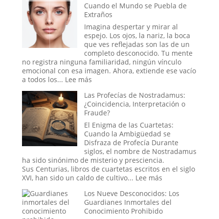
Cuando el Mundo se Puebla de
Lluvias
Voynich:
Extraños
de
¿Un
Animales
engaño
Imagina despertar y mirar al
medieval,
espejo. Los ojos, la nariz, la boca
un
que ves reflejadas son las de un
tratado
completo desconocido. Tu mente
secreto
no registra ninguna familiaridad, ningún vínculo
o
emocional con esa imagen. Ahora, extiende ese vacío
un
:
a todos los...
Lee más
mensaje
El
Las Profecías de Nostradamus:
de
Síndrome
¿Coincidencia, Interpretación o
las
de
Fraude?
estrellas?
la
«Cara
El Enigma de las Cuartetas:
Vacía»:
Cuando la Ambigüedad se
Cuando
Disfraza de Profecía Durante
el
siglos, el nombre de Nostradamus
Mundo
ha sido sinónimo de misterio y presciencia.
se
Sus Centurias, libros de cuartetas escritos en el siglo
Puebla
:
XVI, han sido un caldo de cultivo...
Lee más
de
Las
Los Nueve Desconocidos: Los
Extraños
Profecías
Guardianes Inmortales del
de
Conocimiento Prohibido
Nostradamus: