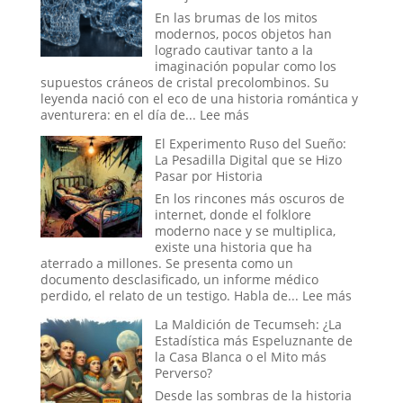
Smith:
En las brumas de los mitos
los
modernos, pocos objetos han
oscuros
logrado cautivar tanto a la
orígenes
imaginación popular como los
de
supuestos cráneos de cristal precolombinos. Su
los
leyenda nació con el eco de una historia romántica y
verdaderos
:
aventurera: en el día de...
Lee más
Hombres
El
El Experimento Ruso del Sueño:
de
Cristal
La Pesadilla Digital que se Hizo
Negro
y
Pasar por Historia
el
Engaño:
En los rincones más oscuros de
Los
internet, donde el folklore
Cráneos
moderno nace y se multiplica,
que
existe una historia que ha
Espantaron
aterrado a millones. Se presenta como un
a
documento desclasificado, un informe médico
la
:
perdido, el relato de un testigo. Habla de...
Lee más
Ciencia
El
La Maldición de Tecumseh: ¿La
y
Experim
Estadística más Espeluznante de
Sedujeron
Ruso
la Casa Blanca o el Mito más
a
del
Perverso?
la
Sueño:
Nueva
La
Desde las sombras de la historia