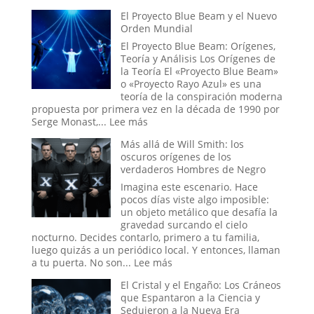
Vida
La
El Proyecto Blue Beam y el Nuevo
Mano
Orden Mundial
Oculta:
Masonería
El Proyecto Blue Beam: Orígenes,
y
Teoría y Análisis Los Orígenes de
Simbolismo
la Teoría El «Proyecto Blue Beam»
Esotérico
o «Proyecto Rayo Azul» es una
en
teoría de la conspiración moderna
los
propuesta por primera vez en la década de 1990 por
Acontecimi
:
Serge Monast,...
Lee más
Recientes
El
Más allá de Will Smith: los
de
Proyecto
oscuros orígenes de los
Venezuela
Blue
verdaderos Hombres de Negro
Beam
y
Imagina este escenario. Hace
el
pocos días viste algo imposible:
Nuevo
un objeto metálico que desafía la
Orden
gravedad surcando el cielo
Mundial
nocturno. Decides contarlo, primero a tu familia,
luego quizás a un periódico local. Y entonces, llaman
:
a tu puerta. No son...
Lee más
Más
El Cristal y el Engaño: Los Cráneos
allá
que Espantaron a la Ciencia y
de
Sedujeron a la Nueva Era
Will