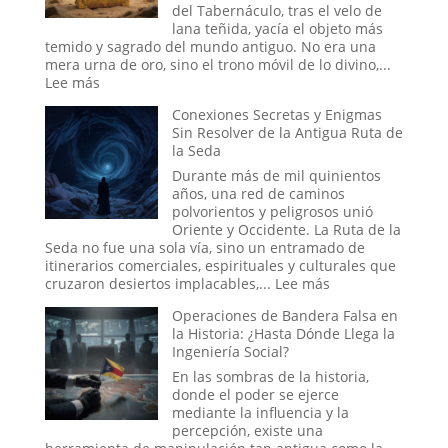
la
del Tabernáculo, tras el velo de
Fe
lana teñida, yacía el objeto más
Colectiva
temido y sagrado del mundo antiguo. No era una
Moldea
mera urna de oro, sino el trono móvil de lo divino,...
la
:
Lee más
Realidad
¿Fue
Conexiones Secretas y Enigmas
el
Sin Resolver de la Antigua Ruta de
Arca
la Seda
de
la
Durante más de mil quinientos
Alianza
años, una red de caminos
una
polvorientos y peligrosos unió
Batería
Oriente y Occidente. La Ruta de la
Antigua?
Seda no fue una sola vía, sino un entramado de
La
itinerarios comerciales, espirituales y culturales que
teoría
:
cruzaron desiertos implacables,...
Lee más
Eléctrica
Conexiones
del
Operaciones de Bandera Falsa en
Secretas
Relato
la Historia: ¿Hasta Dónde Llega la
y
Bíblico
Ingeniería Social?
Enigmas
Sin
En las sombras de la historia,
Resolver
donde el poder se ejerce
de
mediante la influencia y la
la
percepción, existe una
Antigua