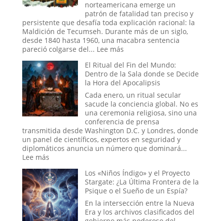
Era
Pesadill
norteamericana emerge un
Digital
patrón de fatalidad tan preciso y
que
persistente que desafía toda explicación racional: la
se
Maldición de Tecumseh. Durante más de un siglo,
Hizo
desde 1840 hasta 1960, una macabra sentencia
Pasar
:
pareció colgarse del...
Lee más
por
La
El Ritual del Fin del Mundo:
Historia
Maldición
Dentro de la Sala donde se Decide
de
la Hora del Apocalipsis
Tecumseh:
¿La
Cada enero, un ritual secular
Estadística
sacude la conciencia global. No es
más
una ceremonia religiosa, sino una
Espeluznante
conferencia de prensa
de
transmitida desde Washington D.C. y Londres, donde
la
un panel de científicos, expertos en seguridad y
Casa
diplomáticos anuncia un número que dominará...
Blanca
:
Lee más
o
El
Los «Niños Índigo» y el Proyecto
el
Ritual
Stargate: ¿La Última Frontera de la
Mito
del
Psique o el Sueño de un Espía?
más
Fin
Perverso?
del
En la intersección entre la Nueva
Mundo:
Era y los archivos clasificados del
Dentro
gobierno más poderoso del