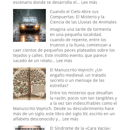
:
escenario donde se desarrolla el...
Lee más
Simbolismo,
Cuando el Cielo Abre sus
Poder
Compuertas: El Misterio y la
y
Ciencia de las Lluvias de Animales
la
Reconfiguración
Imagina una tarde de tormenta
del
en una pequeña localidad,
Orden
cuando de repente, entre los
Global
truenos y la lluvia, comienzan a
en
caer cientos de pequeños peces plateados sobre los
la
tejados y calles. Este insólito evento, que parece
Era
:
sacado de un relato...
Lee más
Trump
Cuando
El Manuscrito Voynich: ¿Un
el
engaño medieval, un tratado
Cielo
secreto o un mensaje de las
Abre
estrellas?
sus
Compuertas:
Entre los misterios que desafían
El
la razón, pocos son tan tangibles y
Misterio
a la vez tan indescifrables como el
y
Manuscrito Voynich. Desde su descubrimiento hace
la
más de un siglo, este libro del siglo XV, escrito en un
Ciencia
:
alfabeto desconocido y...
Lee más
de
El
El Síndrome de la «Cara Vacía»:
las
Manuscrito