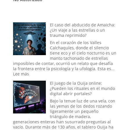
El caso del abducido de Amaicha:
¿Un viaje a las estrellas o un
trauma reprimido?
En el corazón de los Valles
Calchaquíes, donde el silencio
tiene eco y el cielo nocturno es un
manto tachonado de estrellas
imposibles de contar, ocurrió un relato que desafía
la frontera entre la psicología y la ufología. Esta es...
:
Lee más
El
El juego de la Ouija online:
caso
¿Pueden los rituales en el mundo
del
digital abrir portales?
abducido
de
Bajo la tenue luz de una vela, con
Amaicha:
las yemas de los dedos rozando
¿Un
ligeramente un pequeño
viaje
triángulo de madera,
a
generaciones enteras han susurrado preguntas al
las
vacío. Durante más de 130 años, el tablero Ouija ha