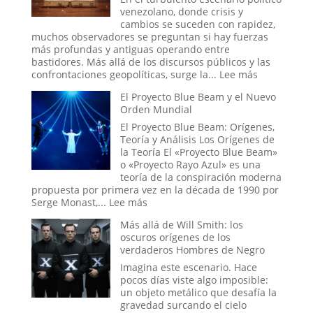
y
venezolano, donde crisis y
el
cambios se suceden con rapidez,
Ciclo
muchos observadores se preguntan si hay fuerzas
Eterno
más profundas y antiguas operando entre
de
bastidores. Más allá de los discursos públicos y las
la
:
confrontaciones geopolíticas, surge la...
Lee más
Vida
La
El Proyecto Blue Beam y el Nuevo
Mano
Orden Mundial
Oculta:
Masonería
El Proyecto Blue Beam: Orígenes,
y
Teoría y Análisis Los Orígenes de
Simbolismo
la Teoría El «Proyecto Blue Beam»
Esotérico
o «Proyecto Rayo Azul» es una
en
teoría de la conspiración moderna
los
propuesta por primera vez en la década de 1990 por
Acontecimi
:
Serge Monast,...
Lee más
Recientes
El
Más allá de Will Smith: los
de
Proyecto
oscuros orígenes de los
Venezuela
Blue
verdaderos Hombres de Negro
Beam
y
Imagina este escenario. Hace
el
pocos días viste algo imposible:
Nuevo
un objeto metálico que desafía la
Orden
gravedad surcando el cielo