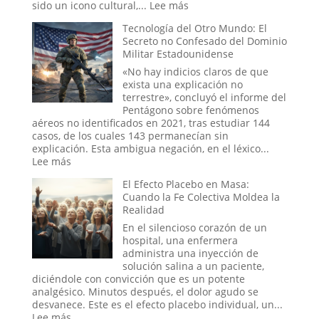
estrellas
:
sido un icono cultural,...
Lee más
o
El
un
Tecnología del Otro Mundo: El
juego
trauma
Secreto no Confesado del Dominio
de
reprimido?
Militar Estadounidense
la
Ouija
«No hay indicios claros de que
online:
exista una explicación no
¿Pueden
terrestre», concluyó el informe del
los
Pentágono sobre fenómenos
rituales
aéreos no identificados en 2021, tras estudiar 144
en
casos, de los cuales 143 permanecían sin
el
explicación. Esta ambigua negación, en el léxico...
mundo
:
Lee más
digital
Tecnología
El Efecto Placebo en Masa:
abrir
del
Cuando la Fe Colectiva Moldea la
portales?
Otro
Realidad
Mundo:
El
En el silencioso corazón de un
Secreto
hospital, una enfermera
no
administra una inyección de
Confesado
solución salina a un paciente,
del
diciéndole con convicción que es un potente
Dominio
analgésico. Minutos después, el dolor agudo se
Militar
desvanece. Este es el efecto placebo individual, un...
Estadounidense
:
Lee más