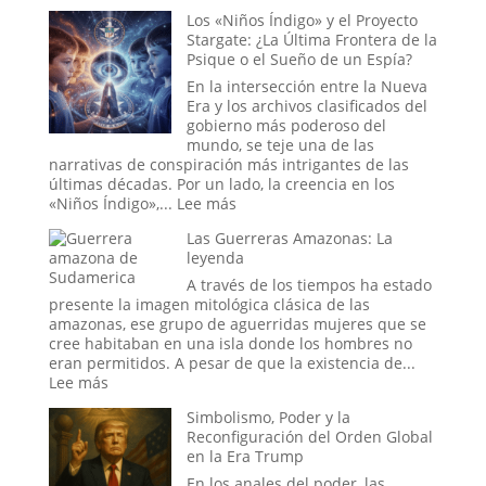
o
El
Los «Niños Índigo» y el Proyecto
el
Ritual
Stargate: ¿La Última Frontera de la
Mito
del
Psique o el Sueño de un Espía?
más
Fin
Perverso?
del
En la intersección entre la Nueva
Mundo:
Era y los archivos clasificados del
Dentro
gobierno más poderoso del
de
mundo, se teje una de las
la
narrativas de conspiración más intrigantes de las
Sala
últimas décadas. Por un lado, la creencia en los
donde
:
«Niños Índigo»,...
Lee más
se
Los
Decide
Las Guerreras Amazonas: La
«Niños
la
leyenda
Índigo»
Hora
y
A través de los tiempos ha estado
del
el
presente la imagen mitológica clásica de las
Apocalipsis
Proyecto
amazonas, ese grupo de aguerridas mujeres que se
Stargate:
cree habitaban en una isla donde los hombres no
¿La
eran permitidos. A pesar de que la existencia de...
Última
:
Lee más
Frontera
Las
Simbolismo, Poder y la
de
Guerreras
Reconfiguración del Orden Global
la
Amazonas:
en la Era Trump
Psique
La
o
leyenda
En los anales del poder, las