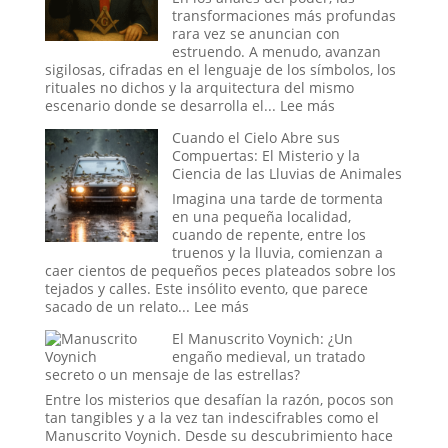
el
transformaciones más profundas
Sueño
rara vez se anuncian con
de
estruendo. A menudo, avanzan
un
sigilosas, cifradas en el lenguaje de los símbolos, los
Espía?
rituales no dichos y la arquitectura del mismo
:
escenario donde se desarrolla el...
Lee más
Simbolismo,
Cuando el Cielo Abre sus
Poder
Compuertas: El Misterio y la
y
Ciencia de las Lluvias de Animales
la
Reconfiguración
Imagina una tarde de tormenta
del
en una pequeña localidad,
Orden
cuando de repente, entre los
Global
truenos y la lluvia, comienzan a
en
caer cientos de pequeños peces plateados sobre los
la
tejados y calles. Este insólito evento, que parece
Era
:
sacado de un relato...
Lee más
Trump
Cuando
El Manuscrito Voynich: ¿Un
el
engaño medieval, un tratado
Cielo
secreto o un mensaje de las estrellas?
Abre
sus
Entre los misterios que desafían la razón, pocos son
Compuertas:
tan tangibles y a la vez tan indescifrables como el
El
Manuscrito Voynich. Desde su descubrimiento hace