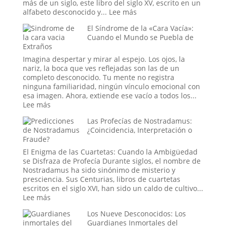
Misterio
más de un siglo, este libro del siglo XV, escrito en un
y
:
alfabeto desconocido y...
Lee más
la
El
El Síndrome de la «Cara Vacía»:
Ciencia
Manuscrito
Cuando el Mundo se Puebla de
de
Voynich:
Extraños
las
¿Un
Lluvias
engaño
Imagina despertar y mirar al espejo. Los ojos, la
de
medieval,
nariz, la boca que ves reflejadas son las de un
Animales
un
completo desconocido. Tu mente no registra
tratado
ninguna familiaridad, ningún vínculo emocional con
secreto
esa imagen. Ahora, extiende ese vacío a todos los...
o
:
Lee más
un
El
Las Profecías de Nostradamus:
mensaje
Síndrome
¿Coincidencia, Interpretación o
de
de
Fraude?
las
la
estrellas?
«Cara
El Enigma de las Cuartetas: Cuando la Ambigüedad
Vacía»:
se Disfraza de Profecía Durante siglos, el nombre de
Cuando
Nostradamus ha sido sinónimo de misterio y
el
presciencia. Sus Centurias, libros de cuartetas
Mundo
escritos en el siglo XVI, han sido un caldo de cultivo...
se
:
Lee más
Puebla
Las
de
Los Nueve Desconocidos: Los
Profecías
Extraños
Guardianes Inmortales del
de