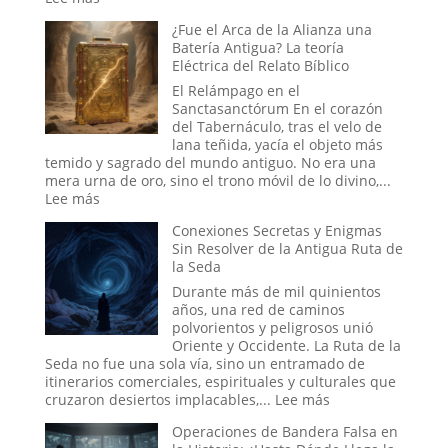
El
¿Fue el Arca de la Alianza una
Efecto
Batería Antigua? La teoría
Placebo
Eléctrica del Relato Bíblico
en
Masa:
El Relámpago en el
Cuando
Sanctasanctórum En el corazón
la
del Tabernáculo, tras el velo de
Fe
lana teñida, yacía el objeto más
Colectiva
temido y sagrado del mundo antiguo. No era una
Moldea
mera urna de oro, sino el trono móvil de lo divino,...
la
:
Lee más
Realidad
¿Fue
Conexiones Secretas y Enigmas
el
Sin Resolver de la Antigua Ruta de
Arca
la Seda
de
la
Durante más de mil quinientos
Alianza
años, una red de caminos
una
polvorientos y peligrosos unió
Batería
Oriente y Occidente. La Ruta de la
Antigua?
Seda no fue una sola vía, sino un entramado de
La
itinerarios comerciales, espirituales y culturales que
teoría
:
cruzaron desiertos implacables,...
Lee más
Eléctrica
Conexiones
del
Operaciones de Bandera Falsa en
Secretas