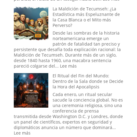
Ciencia
El
La Maldición de Tecumseh: ¿La
y
Experim
Estadística más Espeluznante de
Sedujeron
Ruso
la Casa Blanca o el Mito más
a
del
Perverso?
la
Sueño:
Nueva
La
Desde las sombras de la historia
Era
Pesadill
norteamericana emerge un
Digital
patrón de fatalidad tan preciso y
que
persistente que desafía toda explicación racional: la
se
Maldición de Tecumseh. Durante más de un siglo,
Hizo
desde 1840 hasta 1960, una macabra sentencia
Pasar
:
pareció colgarse del...
Lee más
por
La
El Ritual del Fin del Mundo:
Historia
Maldición
Dentro de la Sala donde se Decide
de
la Hora del Apocalipsis
Tecumseh:
¿La
Cada enero, un ritual secular
Estadística
sacude la conciencia global. No es
más
una ceremonia religiosa, sino una
Espeluznante
conferencia de prensa
de
transmitida desde Washington D.C. y Londres, donde
la
un panel de científicos, expertos en seguridad y
Casa
diplomáticos anuncia un número que dominará...
Blanca
:
Lee más