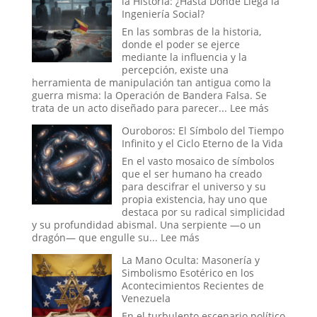
Relato
la Historia: ¿Hasta Dónde Llega la
y
Bíblico
Ingeniería Social?
Enigmas
Sin
En las sombras de la historia,
Resolver
donde el poder se ejerce
de
mediante la influencia y la
la
percepción, existe una
Antigua
herramienta de manipulación tan antigua como la
Ruta
guerra misma: la Operación de Bandera Falsa. Se
de
:
trata de un acto diseñado para parecer...
Lee más
la
Operacio
Ouroboros: El Símbolo del Tiempo
Seda
de
Infinito y el Ciclo Eterno de la Vida
Bandera
Falsa
En el vasto mosaico de símbolos
en
que el ser humano ha creado
la
para descifrar el universo y su
Historia:
propia existencia, hay uno que
¿Hasta
destaca por su radical simplicidad
Dónde
y su profundidad abismal. Una serpiente —o un
Llega
:
dragón— que engulle su...
Lee más
la
Ouroboros:
La Mano Oculta: Masonería y
Ingeniería
El
Simbolismo Esotérico en los
Social?
Símbolo
Acontecimientos Recientes de
del
Venezuela
Tiempo
Infinito
En el turbulento escenario político