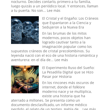
Mundial
nocturno. Decides contarlo, primero a tu familia,
luego quizás a un periódico local. Y entonces, llaman
:
a tu puerta. No son...
Lee más
Más
El Cristal y el Engaño: Los Cráneos
allá
que Espantaron a la Ciencia y
de
Sedujeron a la Nueva Era
Will
Smith:
En las brumas de los mitos
los
modernos, pocos objetos han
oscuros
logrado cautivar tanto a la
orígenes
imaginación popular como los
de
supuestos cráneos de cristal precolombinos. Su
los
leyenda nació con el eco de una historia romántica y
verdaderos
:
aventurera: en el día de...
Lee más
Hombres
El
El Experimento Ruso del Sueño:
de
Cristal
La Pesadilla Digital que se Hizo
Negro
y
Pasar por Historia
el
Engaño:
En los rincones más oscuros de
Los
internet, donde el folklore
Cráneos
moderno nace y se multiplica,
que
existe una historia que ha
Espantaron
aterrado a millones. Se presenta como un
a
documento desclasificado, un informe médico
la
:
perdido, el relato de un testigo. Habla de...
Lee más