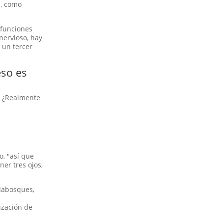
s, como
 funciones
nervioso, hay
 un tercer
eso es
o? ¿Realmente
o, "así que
er tres ojos,
rdabosques,
ización de