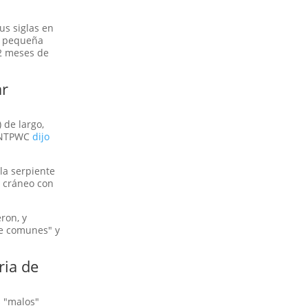
us siglas en
na pequeña
 2 meses de
ar
 de largo,
l NTPWC
dijo
la serpiente
n cráneo con
ron, y
te comunes" y
ria de
s "malos"