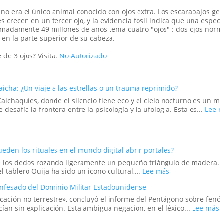
 no era el único animal conocido con ojos extra. Los escarabajos 
s crecen en un tercer ojo, y la evidencia fósil indica que una espe
ximadamente 49 millones de años tenía cuatro "ojos" : dos ojos nor
s en la parte superior de su cabeza.
 de 3 ojos? Visita:
No Autorizado
icha: ¿Un viaje a las estrellas o un trauma reprimido?
 Calchaquíes, donde el silencio tiene eco y el cielo nocturno es un
 desafía la frontera entre la psicología y la ufología. Esta es...
Lee
Pueden los rituales en el mundo digital abrir portales?
 de los dedos rozando ligeramente un pequeño triángulo de madera
:
 tablero Ouija ha sido un icono cultural,...
Lee más
El
onfesado del Dominio Militar Estadounidense
juego
de
icación no terrestre», concluyó el informe del Pentágono sobre fen
la
ían sin explicación. Esta ambigua negación, en el léxico...
Lee más
Ouija