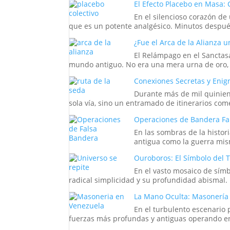
El Efecto Placebo en Masa: 
En el silencioso corazón de
que es un potente analgésico. Minutos después,
¿Fue el Arca de la Alianza u
El Relámpago en el Sanctasa
mundo antiguo. No era una mera urna de oro, si
Conexiones Secretas y Enig
Durante más de mil quinient
sola vía, sino un entramado de itinerarios come
Operaciones de Bandera Fals
En las sombras de la histor
antigua como la guerra mis
Ouroboros: El Símbolo del Ti
En el vasto mosaico de símb
radical simplicidad y su profundidad abismal
La Mano Oculta: Masonería 
En el turbulento escenario 
fuerzas más profundas y antiguas operando entr