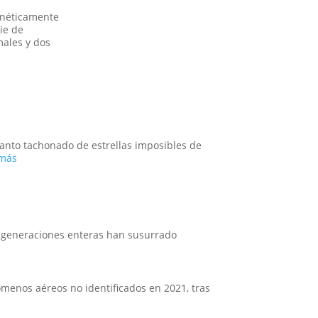
genéticamente
cie de
males y dos
 manto tachonado de estrellas imposibles de
:
 más
El
caso
del
abducido
de
Amaicha:
, generaciones enteras han susurrado
¿Un
viaje
a
las
ómenos aéreos no identificados en 2021, tras
estrellas
:
o
Tecnología