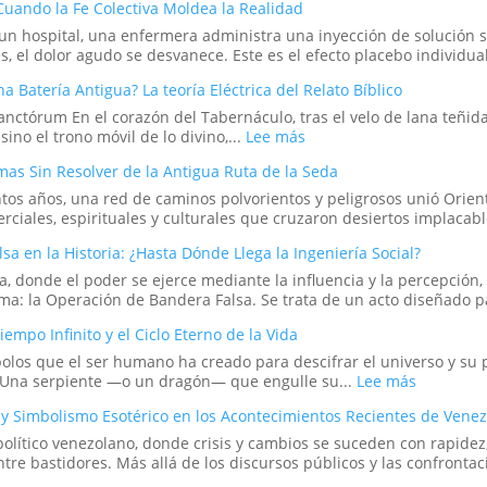
Cuando la Fe Colectiva Moldea la Realidad
online:
¿Pueden
 un hospital, una enfermera administra una inyección de solución s
los
 el dolor agudo se desvanece. Este es el efecto placebo individual
rituales
en
na Batería Antigua? La teoría Eléctrica del Relato Bíblico
el
nctórum En el corazón del Tabernáculo, tras el velo de lana teñida
mundo
:
no el trono móvil de lo divino,...
Lee más
digital
¿Fue
abrir
mas Sin Resolver de la Antigua Ruta de la Seda
el
portales?
Arca
os años, una red de caminos polvorientos y peligrosos unió Orient
de
rciales, espirituales y culturales que cruzaron desiertos implacabl
la
a en la Historia: ¿Hasta Dónde Llega la Ingeniería Social?
Alianza
una
ia, donde el poder se ejerce mediante la influencia y la percepció
Batería
ma: la Operación de Bandera Falsa. Se trata de un acto diseñado p
Antigua?
La
empo Infinito y el Ciclo Eterno de la Vida
teoría
olos que el ser humano ha creado para descifrar el universo y su 
Eléctrica
:
. Una serpiente —o un dragón— que engulle su...
Lee más
del
Ouroboro
Relato
y Simbolismo Esotérico en los Acontecimientos Recientes de Vene
El
Bíblico
Símbolo
político venezolano, donde crisis y cambios se suceden con rapid
del
e bastidores. Más allá de los discursos públicos y las confrontacio
Tiempo