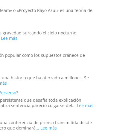
Llega
Mano
la
Oculta:
 Beam» o «Proyecto Rayo Azul» es una teoría de
Ingeniería
Masonería
Social?
y
Simbolismo
Esotérico
la gravedad surcando el cielo nocturno.
en
:
.
Lee más
los
Más
Acontecimientos
allá
Recientes
de
ión popular como los supuestos cráneos de
de
Will
:
s
Venezuela
Smith:
El
los
Cristal
oscuros
y
e una historia que ha aterrado a millones. Se
orígenes
el
:
más
de
Engaño:
El
los
Perverso?
Los
Experimento
verdaderos
Cráneos
Ruso
persistente que desafía toda explicación
Hombres
que
del
:
abra sentencia pareció colgarse del...
Lee más
de
Espantaron
Sueño:
La
Negro
a
La
Maldición
la
Pesadilla
de
no una conferencia de prensa transmitida desde
Ciencia
Digital
Tecumseh:
:
mero que dominará...
Lee más
y
que
¿La
El