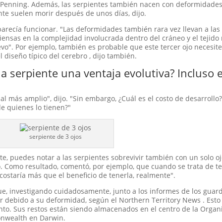
o Penning. Además, las serpientes también nacen con deformidade
e suelen morir después de unos días, dijo.
recía funcionar. "Las deformidades también rara vez llevan a las
ensas en la complejidad involucrada dentro del cráneo y el tejido 
o". Por ejemplo, también es probable que este tercer ojo necesite
l diseño típico del cerebro , dijo también.
 la serpiente una ventaja evolutiva? Incluso 
ual más amplio", dijo. "Sin embargo, ¿Cuál es el costo de desarroll
e quienes lo tienen?"
serpiente de 3 ojos
, puedes notar a las serpientes sobrevivir también con un solo oj
ó. Como resultado, comentó, por ejemplo, que cuando se trata de ten
ostaría más que el beneficio de tenerla, realmente".
 que, investigando cuidadosamente, junto a los informes de los gua
debido a su deformidad, según el Northern Territory News . Esto
to. Sus restos están siendo almacenados en el centro de la Organ
monwealth en Darwin.