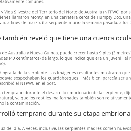
relativamente comunes.
Vida Silvestre del Territorio del Norte de Australia (NTPWC, por s
a quienes llamaron Monty, en una carretera cerca de Humpty Doo, u
win, a fines de marzo. (La serpiente murió la semana pasada, a los
te también reveló que tiene una cuenca ocul
 de Australia y Nueva Guinea, puede crecer hasta 9 pies (3 metros)
das (40 centímetros) de largo, lo que indica que era un juvenil, e
o).
diografía de la serpiente. Las imágenes resultantes mostraron que 
todavía sospechaban los guardabosques. "Más bien, parecía ser u
escribió el NTPWC en el post.
 temprano durante el desarrollo embrionario de la serpiente, dije
atural, ya que los reptiles malformados también son relativamen
mo la contaminación.
rrolló temprano durante su etapa embriona
 luz del día. A veces, inclusive, las serpientes madres comen huevo