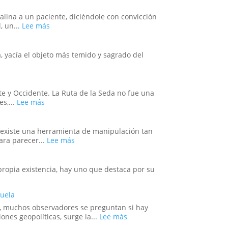
un
del
trauma
Otro
alina a un paciente, diciéndole con convicción
reprimido?
Mundo:
:
, un...
Lee más
El
El
Secreto
Efecto
no
Placebo
, yacía el objeto más temido y sagrado del
Confesado
en
del
Masa:
Dominio
Cuando
Militar
la
e y Occidente. La Ruta de la Seda no fue una
Estadounidense
Fe
:
es,...
Lee más
Colectiva
Conexiones
Moldea
Secretas
la
y
n, existe una herramienta de manipulación tan
Realidad
Enigmas
:
ara parecer...
Lee más
Sin
Operaciones
Resolver
de
de
Bandera
propia existencia, hay uno que destaca por su
la
Falsa
Antigua
en
s:
Ruta
zuela
la
de
Historia:
ez, muchos observadores se preguntan si hay
la
¿Hasta
:
nes geopolíticas, surge la...
Lee más
Seda
Dónde
La