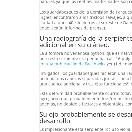
natural, ya que los reptiles malformados son 
Los guardabosques de la Comisión de Parques y 
inglés) encontraron a los triclops salvajes, 
ciudad a unos 40 kilómetros al sureste de Dar
edad, según informes de prensa).
Una radiografía de la serpien
adicional en su cráneo.
La alfombra no venenosa python, que es nativa
pero esta serpiente era pequeña: casi 16 pulga
en una publicación de Facebook
ayer (1 de may
Intrigados, los guardabosques hicieron una ra
no tenía dos cabezas separadas juntas, como 
una cuenca adicional y tres ojos funcionales", 
Esta deformidad probablemente ocurrió todavía
agregaron que probablemente fue "un hecho n
además, no debido a factores ambientales, co
Su ojo probablemente se desa
desarrollo.
Es impresionante esta serpiente incluso vio la