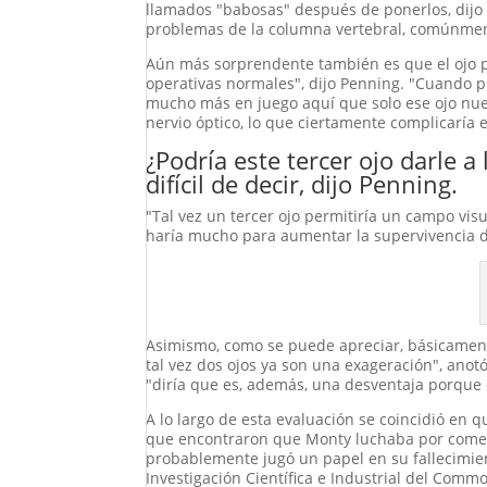
llamados "babosas" después de ponerlos, dij
problemas de la columna vertebral, comúnment
Aún más sorprendente también es que el ojo pa
operativas normales", dijo Penning. "Cuando pi
mucho más en juego aquí que solo ese ojo nuev
nervio óptico, lo que ciertamente complicaría e
¿Podría este tercer ojo darle a
difícil de decir, dijo Penning.
"Tal vez un tercer ojo permitiría un campo vis
haría mucho para aumentar la supervivencia d
Asimismo, como se puede apreciar, básicamente
tal vez dos ojos ya son una exageración", anot
"diría que es, además, una desventaja porque c
A lo largo de esta evaluación se coincidió en
que encontraron que Monty luchaba por comer 
probablemente jugó un papel en su fallecimien
Investigación Científica e Industrial del Com