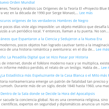
 Nuevo Orden Mundial
Infinito
y
enes, Teoría y Análisis Los Orígenes de la Teoría El «Proyecto Blue
el
:
a vez en la década de 1990 por Serge Monast,...
Lee más
Ciclo
El
Eterno
s oscuros orígenes de los verdaderos Hombres de Negro
Proyecto
de
Blue
e pocos días viste algo imposible: un objeto metálico que desafía 
la
Beam
uizás a un periódico local. Y entonces, llaman a tu puerta. No son..
Vida
y
 Cráneos que Espantaron a la Ciencia y Sedujeron a la Nueva Era
el
Nuevo
 modernos, pocos objetos han logrado cautivar tanto a la imaginac
Orden
 eco de una historia romántica y aventurera: en el día de...
Lee má
Mundial
ño: La Pesadilla Digital que se Hizo Pasar por Historia
 de internet, donde el folklore moderno nace y se multiplica, exist
 informe médico perdido, el relato de un testigo. Habla de...
Lee 
¿La Estadística más Espeluznante de la Casa Blanca o el Mito más 
toria norteamericana emerge un patrón de fatalidad tan preciso y 
Tecumseh. Durante más de un siglo, desde 1840 hasta 1960, una mac
: Dentro de la Sala donde se Decide la Hora del Apocalipsis
ar sacude la conciencia global. No es una ceremonia religiosa, si
 científicos, expertos en seguridad y diplomáticos anuncia un nú