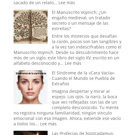
Era
:
sacado de un relato...
Lee más
Trump
Cuando
El Manuscrito Voynich: ¿Un
el
engaño medieval, un tratado
Cielo
secreto o un mensaje de las
Abre
estrellas?
sus
Compuertas:
Entre los misterios que desafían
El
la razón, pocos son tan tangibles y
Misterio
a la vez tan indescifrables como el
y
Manuscrito Voynich. Desde su descubrimiento hace
la
más de un siglo, este libro del siglo XV, escrito en un
Ciencia
:
alfabeto desconocido y...
Lee más
de
El
El Síndrome de la «Cara Vacía»:
las
Manuscrito
Cuando el Mundo se Puebla de
Lluvias
Voynich:
Extraños
de
¿Un
Animales
engaño
Imagina despertar y mirar al
medieval,
espejo. Los ojos, la nariz, la boca
un
que ves reflejadas son las de un
tratado
completo desconocido. Tu mente
secreto
no registra ninguna familiaridad, ningún vínculo
o
emocional con esa imagen. Ahora, extiende ese vacío
un
:
a todos los...
Lee más
mensaje
El
Las Profecías de Nostradamus:
de
Síndrome