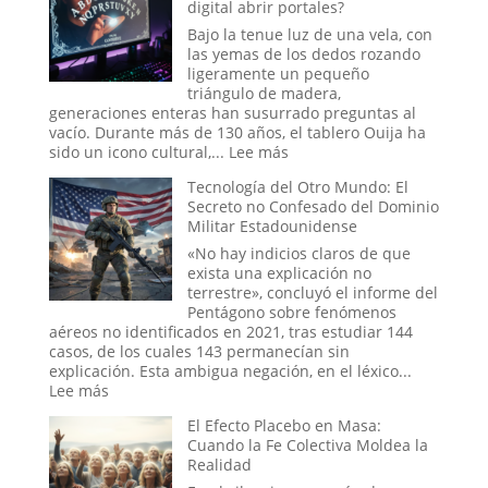
digital abrir portales?
abducido
de
Bajo la tenue luz de una vela, con
Amaicha:
las yemas de los dedos rozando
¿Un
ligeramente un pequeño
viaje
triángulo de madera,
a
generaciones enteras han susurrado preguntas al
las
vacío. Durante más de 130 años, el tablero Ouija ha
estrellas
:
sido un icono cultural,...
Lee más
o
El
un
Tecnología del Otro Mundo: El
juego
trauma
Secreto no Confesado del Dominio
de
reprimido?
Militar Estadounidense
la
Ouija
«No hay indicios claros de que
online:
exista una explicación no
¿Pueden
terrestre», concluyó el informe del
los
Pentágono sobre fenómenos
rituales
aéreos no identificados en 2021, tras estudiar 144
en
casos, de los cuales 143 permanecían sin
el
explicación. Esta ambigua negación, en el léxico...
mundo
:
Lee más
digital
Tecnología
El Efecto Placebo en Masa:
abrir
del
Cuando la Fe Colectiva Moldea la
portales?
Otro
Realidad
Mundo:
El