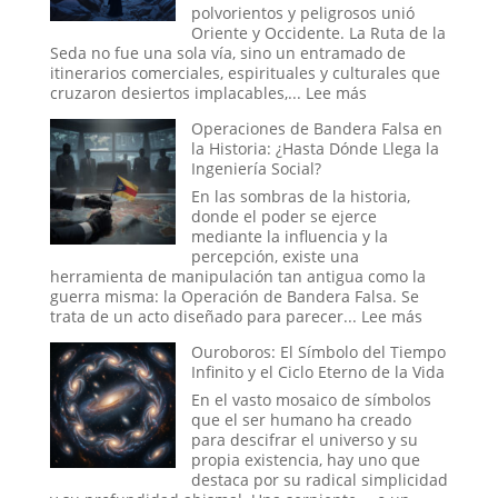
una
polvorientos y peligrosos unió
Batería
Oriente y Occidente. La Ruta de la
Antigua?
Seda no fue una sola vía, sino un entramado de
La
itinerarios comerciales, espirituales y culturales que
teoría
:
cruzaron desiertos implacables,...
Lee más
Eléctrica
Conexiones
del
Operaciones de Bandera Falsa en
Secretas
Relato
la Historia: ¿Hasta Dónde Llega la
y
Bíblico
Ingeniería Social?
Enigmas
Sin
En las sombras de la historia,
Resolver
donde el poder se ejerce
de
mediante la influencia y la
la
percepción, existe una
Antigua
herramienta de manipulación tan antigua como la
Ruta
guerra misma: la Operación de Bandera Falsa. Se
de
:
trata de un acto diseñado para parecer...
Lee más
la
Operacio
Ouroboros: El Símbolo del Tiempo
Seda
de
Infinito y el Ciclo Eterno de la Vida
Bandera
Falsa
En el vasto mosaico de símbolos
en
que el ser humano ha creado
la
para descifrar el universo y su
Historia:
propia existencia, hay uno que
¿Hasta
destaca por su radical simplicidad
Dónde