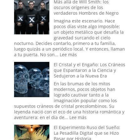
Más allá de Will Smith: los
de
Proyecto
oscuros orígenes de los
Venezuela
Blue
verdaderos Hombres de Negro
Beam
y
Imagina este escenario. Hace
el
pocos días viste algo imposible:
Nuevo
un objeto metálico que desafía la
Orden
gravedad surcando el cielo
Mundial
nocturno. Decides contarlo, primero a tu familia,
luego quizás a un periódico local. Y entonces, llaman
:
a tu puerta. No son...
Lee más
Más
El Cristal y el Engaño: Los Cráneos
allá
que Espantaron a la Ciencia y
de
Sedujeron a la Nueva Era
Will
Smith:
En las brumas de los mitos
los
modernos, pocos objetos han
oscuros
logrado cautivar tanto a la
orígenes
imaginación popular como los
de
supuestos cráneos de cristal precolombinos. Su
los
leyenda nació con el eco de una historia romántica y
verdaderos
:
aventurera: en el día de...
Lee más
Hombres
El
El Experimento Ruso del Sueño:
de
Cristal
La Pesadilla Digital que se Hizo
Negro
y
Pasar por Historia
el