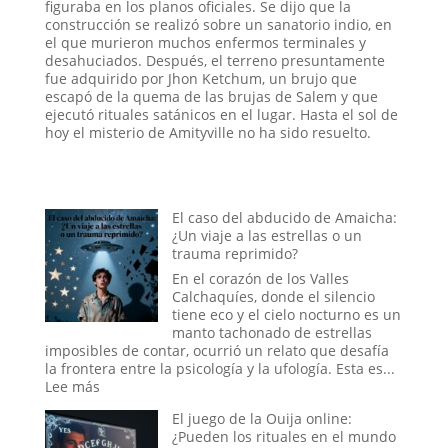
figuraba en los planos oficiales. Se dijo que la
construcción se realizó sobre un sanatorio indio, en
el que murieron muchos enfermos terminales y
desahuciados. Después, el terreno presuntamente
fue adquirido por Jhon Ketchum, un brujo que
escapó de la quema de las brujas de Salem y que
ejecutó rituales satánicos en el lugar. Hasta el sol de
hoy el misterio de Amityville no ha sido resuelto.
El caso del abducido de Amaicha:
¿Un viaje a las estrellas o un
trauma reprimido?
En el corazón de los Valles
Calchaquíes, donde el silencio
tiene eco y el cielo nocturno es un
manto tachonado de estrellas
imposibles de contar, ocurrió un relato que desafía
la frontera entre la psicología y la ufología. Esta es...
:
Lee más
El
El juego de la Ouija online:
caso
¿Pueden los rituales en el mundo
del