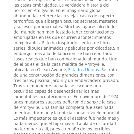
las casas embrujadas. La verdadera historia del
horror en Amityville. En el imaginario global
abundan las referencias a viejas casas de aspecto
terrorífico, que albergan oscuros secretos, misterios
y sucesos paranormales. Muchos lugares alrededor
del mundo han manifestado tener construcciones
embrujadas en las que ocurren acontecimientos
inexplicables. Esto ha inspirado cientos de libros,
series, dibujos animados y películas por décadas.Sin
embargo, más allá de la ficción, se han reportado
casos reales que han conmocionado al mundo. Uno
de ellos es el de la casa maldita de Amityville,
ubicada en Ocean Avenue,
Estados Unidos
. Se trata
de una construcción de grandes dimensiones, con
tres pisos, piscina, jardín y un embarcadero privado.
Tras su imponente fachada se esconde una
oscuridad capaz de desencadenar los más
lamentables acontecimientos.En noviembre de 1974,
unos macabros sucesos bañaron de sangre la casa
de Amityville. Una familia completa fue asesinada
mientras dormían y la noticia causó revuelo mundial.
Lo más impactante es que el asesino fue nada más y
nada menos que el hijo mayor. La ola de oscuridad
no terminaría allí, pues a un año de los terribles