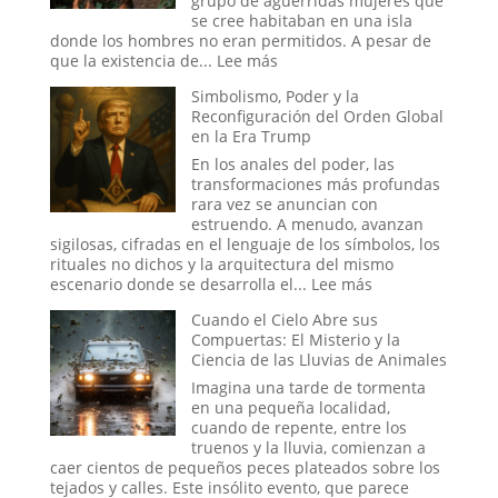
grupo de aguerridas mujeres que
¿La
se cree habitaban en una isla
Última
donde los hombres no eran permitidos. A pesar de
Frontera
:
que la existencia de...
Lee más
de
Las
Simbolismo, Poder y la
la
Guerreras
Reconfiguración del Orden Global
Psique
Amazonas:
en la Era Trump
o
La
el
leyenda
En los anales del poder, las
Sueño
transformaciones más profundas
de
rara vez se anuncian con
un
estruendo. A menudo, avanzan
Espía?
sigilosas, cifradas en el lenguaje de los símbolos, los
rituales no dichos y la arquitectura del mismo
:
escenario donde se desarrolla el...
Lee más
Simbolismo,
Cuando el Cielo Abre sus
Poder
Compuertas: El Misterio y la
y
Ciencia de las Lluvias de Animales
la
Reconfiguración
Imagina una tarde de tormenta
del
en una pequeña localidad,
Orden
cuando de repente, entre los
Global
truenos y la lluvia, comienzan a
en
caer cientos de pequeños peces plateados sobre los
la
tejados y calles. Este insólito evento, que parece