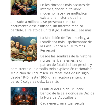
Engaño:
En los rincones más oscuros de
Los
internet, donde el folklore
Cráneos
moderno nace y se multiplica,
que
existe una historia que ha
Espantaron
aterrado a millones. Se presenta como un
a
documento desclasificado, un informe médico
la
:
perdido, el relato de un testigo. Habla de...
Lee más
Ciencia
El
La Maldición de Tecumseh: ¿La
y
Experim
Estadística más Espeluznante de
Sedujeron
Ruso
la Casa Blanca o el Mito más
a
del
Perverso?
la
Sueño:
Nueva
La
Desde las sombras de la historia
Era
Pesadill
norteamericana emerge un
Digital
patrón de fatalidad tan preciso y
que
persistente que desafía toda explicación racional: la
se
Maldición de Tecumseh. Durante más de un siglo,
Hizo
desde 1840 hasta 1960, una macabra sentencia
Pasar
:
pareció colgarse del...
Lee más
por
La
El Ritual del Fin del Mundo:
Historia
Maldición
Dentro de la Sala donde se Decide
de
la Hora del Apocalipsis
Tecumseh:
¿La
Cada enero, un ritual secular