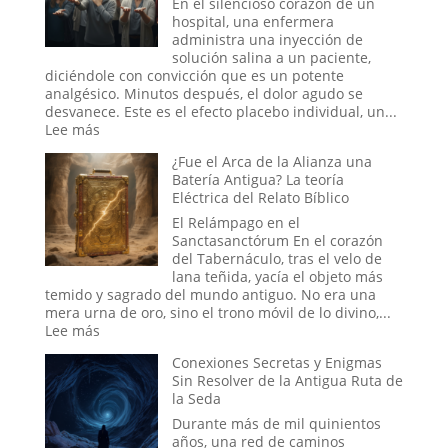
En el silencioso corazón de un
Secreto
hospital, una enfermera
no
administra una inyección de
Confesado
solución salina a un paciente,
del
diciéndole con convicción que es un potente
Dominio
analgésico. Minutos después, el dolor agudo se
Militar
desvanece. Este es el efecto placebo individual, un...
Estadounidense
:
Lee más
El
¿Fue el Arca de la Alianza una
Efecto
Batería Antigua? La teoría
Placebo
Eléctrica del Relato Bíblico
en
Masa:
El Relámpago en el
Cuando
Sanctasanctórum En el corazón
la
del Tabernáculo, tras el velo de
Fe
lana teñida, yacía el objeto más
Colectiva
temido y sagrado del mundo antiguo. No era una
Moldea
mera urna de oro, sino el trono móvil de lo divino,...
la
:
Lee más
Realidad
¿Fue
Conexiones Secretas y Enigmas
el
Sin Resolver de la Antigua Ruta de
Arca
la Seda
de
la
Durante más de mil quinientos
Alianza
años, una red de caminos