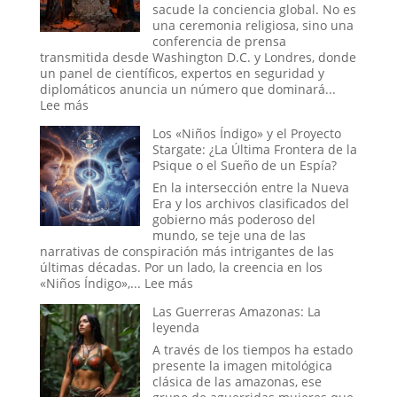
Estadística
sacude la conciencia global. No es
más
una ceremonia religiosa, sino una
Espeluznante
conferencia de prensa
de
transmitida desde Washington D.C. y Londres, donde
la
un panel de científicos, expertos en seguridad y
Casa
diplomáticos anuncia un número que dominará...
Blanca
:
Lee más
o
El
Los «Niños Índigo» y el Proyecto
el
Ritual
Stargate: ¿La Última Frontera de la
Mito
del
Psique o el Sueño de un Espía?
más
Fin
Perverso?
del
En la intersección entre la Nueva
Mundo:
Era y los archivos clasificados del
Dentro
gobierno más poderoso del
de
mundo, se teje una de las
la
narrativas de conspiración más intrigantes de las
Sala
últimas décadas. Por un lado, la creencia en los
donde
:
«Niños Índigo»,...
Lee más
se
Los
Decide
Las Guerreras Amazonas: La
«Niños
la
leyenda
Índigo»
Hora
y
A través de los tiempos ha estado
del
el
presente la imagen mitológica
Apocalipsis
Proyecto
clásica de las amazonas, ese
Stargate: