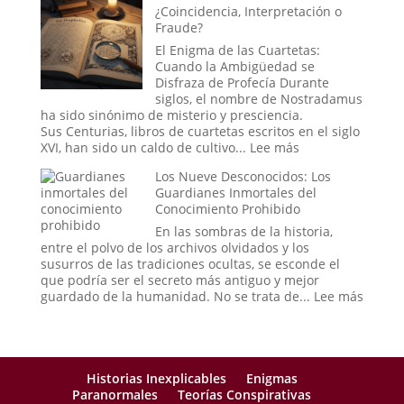
¿Coincidencia, Interpretación o
las
de
Fraude?
estrellas?
la
«Cara
El Enigma de las Cuartetas:
Vacía»:
Cuando la Ambigüedad se
Cuando
Disfraza de Profecía Durante
el
siglos, el nombre de Nostradamus
Mundo
ha sido sinónimo de misterio y presciencia.
se
Sus Centurias, libros de cuartetas escritos en el siglo
Puebla
:
XVI, han sido un caldo de cultivo...
Lee más
de
Las
Los Nueve Desconocidos: Los
Extraños
Profecías
Guardianes Inmortales del
de
Conocimiento Prohibido
Nostradamus:
¿Coincidencia,
En las sombras de la historia,
Interpretación
entre el polvo de los archivos olvidados y los
o
susurros de las tradiciones ocultas, se esconde el
Fraude?
que podría ser el secreto más antiguo y mejor
:
guardado de la humanidad. No se trata de...
Lee más
Los
Nueve
Descon
Los
Guard
Historias Inexplicables
Enigmas
Inmort
Paranormales
Teorías Conspirativas