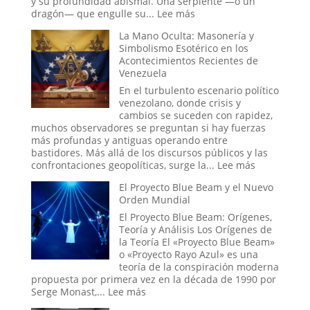
y su profundidad abismal. Una serpiente —o un
Llega
:
dragón— que engulle su...
Lee más
la
Ouroboros:
La Mano Oculta: Masonería y
Ingeniería
El
Simbolismo Esotérico en los
Social?
Símbolo
Acontecimientos Recientes de
del
Venezuela
Tiempo
Infinito
En el turbulento escenario político
y
venezolano, donde crisis y
el
cambios se suceden con rapidez,
Ciclo
muchos observadores se preguntan si hay fuerzas
Eterno
más profundas y antiguas operando entre
de
bastidores. Más allá de los discursos públicos y las
la
:
confrontaciones geopolíticas, surge la...
Lee más
Vida
La
El Proyecto Blue Beam y el Nuevo
Mano
Orden Mundial
Oculta:
Masonería
El Proyecto Blue Beam: Orígenes,
y
Teoría y Análisis Los Orígenes de
Simbolismo
la Teoría El «Proyecto Blue Beam»
Esotérico
o «Proyecto Rayo Azul» es una
en
teoría de la conspiración moderna
los
propuesta por primera vez en la década de 1990 por
Acontecimi
:
Serge Monast,...
Lee más
Recientes
El