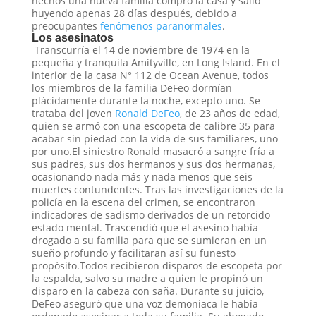
hechos una nueva familia compró la casa y salió
huyendo apenas 28 días después, debido a
preocupantes
fenómenos paranormales
.
Los asesinatos
Transcurría el 14 de noviembre de 1974 en la
pequeña y tranquila Amityville, en Long Island. En el
interior de la casa N° 112 de Ocean Avenue, todos
los miembros de la familia DeFeo dormían
plácidamente durante la noche, excepto uno. Se
trataba del joven
Ronald DeFeo
, de 23 años de edad,
quien se armó con una escopeta de calibre 35 para
acabar sin piedad con la vida de sus familiares, uno
por uno.El siniestro Ronald masacró a sangre fría a
sus padres, sus dos hermanos y sus dos hermanas,
ocasionando nada más y nada menos que seis
muertes contundentes. Tras las investigaciones de la
policía en la escena del crimen, se encontraron
indicadores de sadismo derivados de un retorcido
estado mental. Trascendió que el asesino había
drogado a su familia para que se sumieran en un
sueño profundo y facilitaran así su funesto
propósito.Todos recibieron disparos de escopeta por
la espalda, salvo su madre a quien le propinó un
disparo en la cabeza con saña. Durante su juicio,
DeFeo aseguró que una voz demoníaca le había