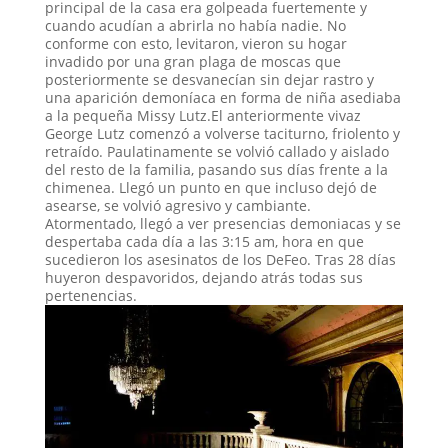
principal de la casa era golpeada fuertemente y
cuando acudían a abrirla no había nadie. No
conforme con esto, levitaron, vieron su hogar
invadido por una gran plaga de moscas que
posteriormente se desvanecían sin dejar rastro y
una aparición demoníaca en forma de niña asediaba
a la pequeña Missy Lutz.El anteriormente vivaz
George Lutz comenzó a volverse taciturno, friolento y
retraído. Paulatinamente se volvió callado y aislado
del resto de la familia, pasando sus días frente a la
chimenea. Llegó un punto en que incluso dejó de
asearse, se volvió agresivo y cambiante.
Atormentado, llegó a ver presencias demoniacas y se
despertaba cada día a las 3:15 am, hora en que
sucedieron los asesinatos de los DeFeo. Tras 28 días
huyeron despavoridos, dejando atrás todas sus
pertenencias.