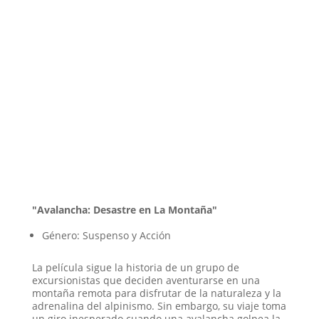
"Avalancha: Desastre en La Montaña"
Género: Suspenso y Acción
La película sigue la historia de un grupo de
excursionistas que deciden aventurarse en una
montaña remota para disfrutar de la naturaleza y la
adrenalina del alpinismo. Sin embargo, su viaje toma
un giro inesperado cuando una avalancha golpea la