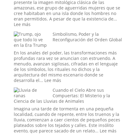
la
el
presente la imagen mitológica clásica de las
Hora
Proyecto
amazonas, ese grupo de aguerridas mujeres que se
del
Stargate:
cree habitaban en una isla donde los hombres no
Apocalipsis
¿La
eran permitidos. A pesar de que la existencia de...
Última
:
Lee más
Frontera
Las
Simbolismo, Poder y la
de
Guerreras
Reconfiguración del Orden Global
la
Amazonas:
en la Era Trump
Psique
La
o
leyenda
En los anales del poder, las transformaciones más
el
profundas rara vez se anuncian con estruendo. A
Sueño
menudo, avanzan sigilosas, cifradas en el lenguaje
de
de los símbolos, los rituales no dichos y la
un
arquitectura del mismo escenario donde se
Espía?
:
desarrolla el...
Lee más
Simbolismo,
Cuando el Cielo Abre sus
Poder
Compuertas: El Misterio y la
y
Ciencia de las Lluvias de Animales
la
Reconfiguración
Imagina una tarde de tormenta en una pequeña
del
localidad, cuando de repente, entre los truenos y la
Orden
lluvia, comienzan a caer cientos de pequeños peces
Global
plateados sobre los tejados y calles. Este insólito
en
:
evento, que parece sacado de un relato...
Lee más
la
Cuando