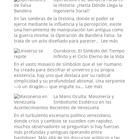
Secretas
del
la Historia: ¿Hasta Dónde Llega la
y
Relato
Ingeniería Social?
Enigmas
Bíblico
Sin
En las sombras de la historia, donde el poder se
Resolver
ejerce mediante la influencia y la percepción, existe
de
una herramienta de manipulación tan antigua como
la
la guerra misma: la Operación de Bandera Falsa. Se
Antigua
:
trata de un acto diseñado para parecer...
Lee más
Ruta
Operacio
Ouroboros: El Símbolo del Tiempo
de
de
Infinito y el Ciclo Eterno de la Vida
la
Bandera
Seda
Falsa
En el vasto mosaico de símbolos que el ser humano
en
ha creado para descifrar el universo y su propia
la
existencia, hay uno que destaca por su radical
Historia:
simplicidad y su profundidad abismal. Una serpiente
¿Hasta
:
—o un dragón— que engulle su...
Lee más
Dónde
Ouroboros:
La Mano Oculta: Masonería y
Llega
El
Simbolismo Esotérico en los
la
Símbolo
Acontecimientos Recientes de Venezuela
Ingeniería
del
Social?
Tiempo
En el turbulento escenario político venezolano,
Infinito
donde crisis y cambios se suceden con rapidez,
y
muchos observadores se preguntan si hay fuerzas
el
más profundas y antiguas operando entre
Ciclo
bastidores. Más allá de los discursos públicos y las