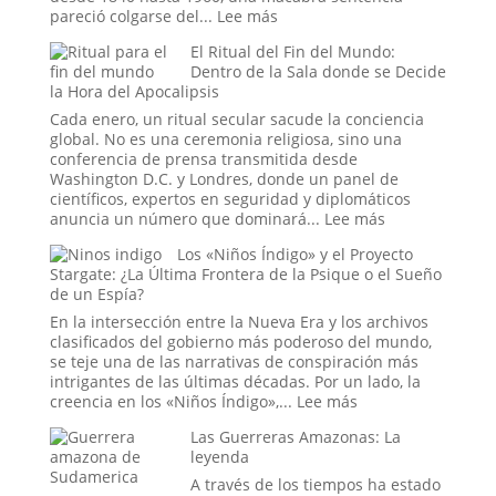
Hizo
:
pareció colgarse del...
Lee más
Pasar
La
por
El Ritual del Fin del Mundo:
Maldición
Historia
Dentro de la Sala donde se Decide
de
la Hora del Apocalipsis
Tecumseh:
¿La
Cada enero, un ritual secular sacude la conciencia
Estadística
global. No es una ceremonia religiosa, sino una
más
conferencia de prensa transmitida desde
Espeluznante
Washington D.C. y Londres, donde un panel de
de
científicos, expertos en seguridad y diplomáticos
la
:
anuncia un número que dominará...
Lee más
Casa
El
Los «Niños Índigo» y el Proyecto
Blanca
Ritual
Stargate: ¿La Última Frontera de la Psique o el Sueño
o
del
de un Espía?
el
Fin
Mito
del
En la intersección entre la Nueva Era y los archivos
más
Mundo:
clasificados del gobierno más poderoso del mundo,
Perverso?
Dentro
se teje una de las narrativas de conspiración más
de
intrigantes de las últimas décadas. Por un lado, la
la
:
creencia en los «Niños Índigo»,...
Lee más
Sala
Los
Las Guerreras Amazonas: La
donde
«Niños
leyenda
se
Índigo»
Decide
y
A través de los tiempos ha estado