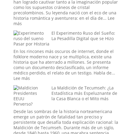
los
han logrado cautivar tanto a la imaginación popular
oscuros
como los supuestos cráneos de cristal
orígenes
precolombinos. Su leyenda nació con el eco de una
de
historia romántica y aventurera: en el día de...
Lee
los
:
más
verdaderos
El
Hombres
El Experimento Ruso del Sueño:
Cristal
de
La Pesadilla Digital que se Hizo
y
Pasar por Historia
Negro
el
Engaño:
En los rincones más oscuros de internet, donde el
Los
folklore moderno nace y se multiplica, existe una
Cráneos
historia que ha aterrado a millones. Se presenta
que
como un documento desclasificado, un informe
Espantaron
médico perdido, el relato de un testigo. Habla de...
a
:
Lee más
la
El
Ciencia
La Maldición de Tecumseh: ¿La
Experimento
y
Estadística más Espeluznante de
Ruso
Sedujeron
la Casa Blanca o el Mito más
del
Perverso?
a
Sueño:
la
La
Desde las sombras de la historia norteamericana
Nueva
Pesadilla
emerge un patrón de fatalidad tan preciso y
Era
Digital
persistente que desafía toda explicación racional: la
que
Maldición de Tecumseh. Durante más de un siglo,
se
desde 1840 hasta 1960, una macabra sentencia