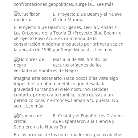
Eterno
:
confrontaciones geopolíticas, surge la...
Lee más
de
La
El Proyecto Blue Beam y el Nuevo
la
Mano
Orden Mundial
Vida
Oculta:
Masonería
El Proyecto Blue Beam: Orígenes, Teoría y Análisis
y
Los Orígenes de la Teoría El «Proyecto Blue Beam» o
Simbolismo
«Proyecto Rayo Azul» es una teoría de la
Esotérico
conspiración moderna propuesta por primera vez en
en
:
la década de 1990 por Serge Monast,...
Lee más
los
El
Más allá de Will Smith: los
Acontecimi
Proyecto
oscuros orígenes de los
Recientes
Blue
verdaderos Hombres de Negro
de
Beam
Venezuela
y
Imagina este escenario. Hace pocos días viste algo
el
imposible: un objeto metálico que desafía la
Nuevo
gravedad surcando el cielo nocturno. Decides
Orden
contarlo, primero a tu familia, luego quizás a un
Mundial
periódico local. Y entonces, llaman a tu puerta. No
:
son...
Lee más
Más
El Cristal y el Engaño: Los Cráneos
allá
que Espantaron a la Ciencia y
de
Sedujeron a la Nueva Era
Will
Smith:
En las brumas de los mitos modernos, pocos objetos