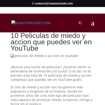
contacto@noautorizado.com
10 Peliculas de miedo y
accion que puedes ver en
YouTube
¿Buscas una noche de películas? ¿Quieres sentir la
adrenalina de la emoción y el susto? Si es así, no te
pierdas esta lista de 10 peliculas de miedo y accion
completas que puedes ver en YouTube gratis.
El cine de miedo y acción son los géneros más
populares y longevos de la historia. Desde los
primeros años del cine, este tipo de películas han
sido capaces de provocar miedo, suspense, intriga y
terror en el público.