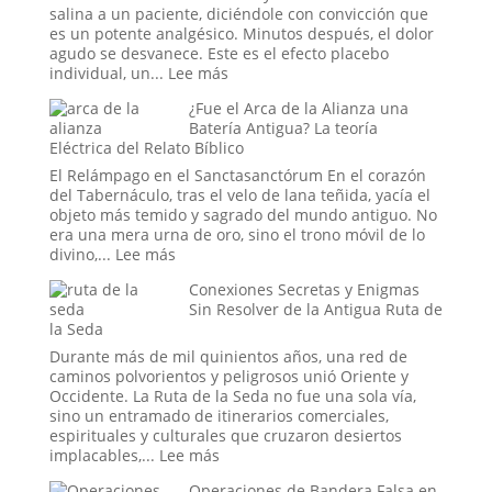
no
salina a un paciente, diciéndole con convicción que
Confesado
es un potente analgésico. Minutos después, el dolor
del
agudo se desvanece. Este es el efecto placebo
Dominio
:
individual, un...
Lee más
Militar
El
¿Fue el Arca de la Alianza una
Estadounidense
Efecto
Batería Antigua? La teoría
Placebo
Eléctrica del Relato Bíblico
en
Masa:
El Relámpago en el Sanctasanctórum En el corazón
Cuando
del Tabernáculo, tras el velo de lana teñida, yacía el
la
objeto más temido y sagrado del mundo antiguo. No
Fe
era una mera urna de oro, sino el trono móvil de lo
Colectiva
:
divino,...
Lee más
Moldea
¿Fue
Conexiones Secretas y Enigmas
la
el
Sin Resolver de la Antigua Ruta de
Realidad
Arca
la Seda
de
la
Durante más de mil quinientos años, una red de
Alianza
caminos polvorientos y peligrosos unió Oriente y
una
Occidente. La Ruta de la Seda no fue una sola vía,
Batería
sino un entramado de itinerarios comerciales,
Antigua?
espirituales y culturales que cruzaron desiertos
La
:
implacables,...
Lee más
teoría
Conexiones
Eléctrica
Operaciones de Bandera Falsa en