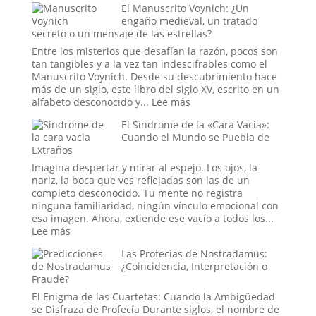
El Manuscrito Voynich: ¿Un
Era
el
engaño medieval, un tratado
Trump
Cielo
secreto o un mensaje de las estrellas?
Abre
sus
Entre los misterios que desafían la razón, pocos son
Compuert
tan tangibles y a la vez tan indescifrables como el
El
Manuscrito Voynich. Desde su descubrimiento hace
Misterio
más de un siglo, este libro del siglo XV, escrito en un
y
:
alfabeto desconocido y...
Lee más
la
El
El Síndrome de la «Cara Vacía»:
Ciencia
Manuscrito
Cuando el Mundo se Puebla de
de
Voynich:
Extraños
las
¿Un
Lluvias
engaño
Imagina despertar y mirar al espejo. Los ojos, la
de
medieval,
nariz, la boca que ves reflejadas son las de un
Animales
un
completo desconocido. Tu mente no registra
tratado
ninguna familiaridad, ningún vínculo emocional con
secreto
esa imagen. Ahora, extiende ese vacío a todos los...
o
:
Lee más
un
El
Las Profecías de Nostradamus:
mensaje
Síndrome
¿Coincidencia, Interpretación o
de
de
Fraude?
las
la
estrellas?
«Cara
El Enigma de las Cuartetas: Cuando la Ambigüedad
Vacía»:
se Disfraza de Profecía Durante siglos, el nombre de