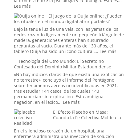
la frontera entre la psicología y la ufología. Esta es...
:
Lee más
El
El juego de la Ouija online: ¿Pueden
caso
los rituales en el mundo digital abrir portales?
del
abducido
Bajo la tenue luz de una vela, con las yemas de los
de
dedos rozando ligeramente un pequeño triángulo de
Amaicha:
madera, generaciones enteras han susurrado
¿Un
preguntas al vacío. Durante más de 130 años, el
viaje
:
tablero Ouija ha sido un icono cultural,...
Lee más
a
El
Tecnología del Otro Mundo: El Secreto no
las
juego
Confesado del Dominio Militar Estadounidense
estrellas
de
o
la
«No hay indicios claros de que exista una explicación
un
Ouija
no terrestre», concluyó el informe del Pentágono
trauma
online:
sobre fenómenos aéreos no identificados en 2021,
reprimido?
¿Pueden
tras estudiar 144 casos, de los cuales 143
los
permanecían sin explicación. Esta ambigua
rituales
:
negación, en el léxico...
Lee más
en
Tecnología
El Efecto Placebo en Masa:
el
del
Cuando la Fe Colectiva Moldea la
mundo
Otro
Realidad
digital
Mundo:
abrir
El
En el silencioso corazón de un hospital, una
portales?
Secreto
enfermera administra una inyección de solución