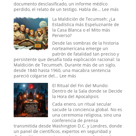
a
documento desclasificado, un informe médico
la
:
perdido, el relato de un testigo. Habla de...
Lee más
Ciencia
El
La Maldición de Tecumseh: ¿La
y
Experim
Estadística más Espeluznante de
Sedujeron
Ruso
la Casa Blanca o el Mito más
a
del
Perverso?
la
Sueño:
Nueva
La
Desde las sombras de la historia
Era
Pesadill
norteamericana emerge un
Digital
patrón de fatalidad tan preciso y
que
persistente que desafía toda explicación racional: la
se
Maldición de Tecumseh. Durante más de un siglo,
Hizo
desde 1840 hasta 1960, una macabra sentencia
Pasar
:
pareció colgarse del...
Lee más
por
La
El Ritual del Fin del Mundo:
Historia
Maldición
Dentro de la Sala donde se Decide
de
la Hora del Apocalipsis
Tecumseh:
¿La
Cada enero, un ritual secular
Estadística
sacude la conciencia global. No es
más
una ceremonia religiosa, sino una
Espeluznante
conferencia de prensa
de
transmitida desde Washington D.C. y Londres, donde
la
un panel de científicos, expertos en seguridad y
Casa