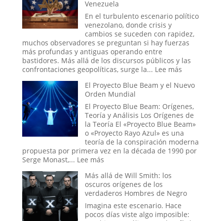
Venezuela
Tiempo
Infinito
En el turbulento escenario político
y
venezolano, donde crisis y
el
cambios se suceden con rapidez,
Ciclo
muchos observadores se preguntan si hay fuerzas
Eterno
más profundas y antiguas operando entre
de
bastidores. Más allá de los discursos públicos y las
la
:
confrontaciones geopolíticas, surge la...
Lee más
Vida
La
El Proyecto Blue Beam y el Nuevo
Mano
Orden Mundial
Oculta:
Masonería
El Proyecto Blue Beam: Orígenes,
y
Teoría y Análisis Los Orígenes de
Simbolismo
la Teoría El «Proyecto Blue Beam»
Esotérico
o «Proyecto Rayo Azul» es una
en
teoría de la conspiración moderna
los
propuesta por primera vez en la década de 1990 por
Acontecimi
:
Serge Monast,...
Lee más
Recientes
El
Más allá de Will Smith: los
de
Proyecto
oscuros orígenes de los
Venezuela
Blue
verdaderos Hombres de Negro
Beam
y
Imagina este escenario. Hace
el
pocos días viste algo imposible: