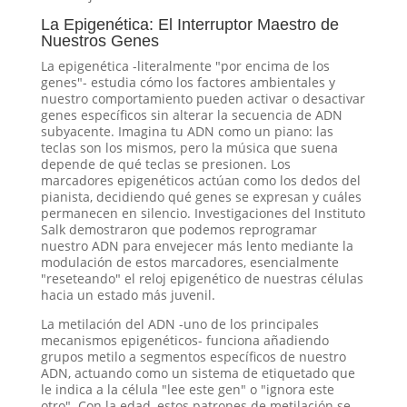
La Epigenética: El Interruptor Maestro de
Nuestros Genes
La epigenética -literalmente "por encima de los
genes"- estudia cómo los factores ambientales y
nuestro comportamiento pueden activar o desactivar
genes específicos sin alterar la secuencia de ADN
subyacente. Imagina tu ADN como un piano: las
teclas son los mismos, pero la música que suena
depende de qué teclas se presionen. Los
marcadores epigenéticos actúan como los dedos del
pianista, decidiendo qué genes se expresan y cuáles
permanecen en silencio. Investigaciones del Instituto
Salk demostraron que podemos reprogramar
nuestro ADN para envejecer más lento mediante la
modulación de estos marcadores, esencialmente
"reseteando" el reloj epigenético de nuestras células
hacia un estado más juvenil.
La metilación del ADN -uno de los principales
mecanismos epigenéticos- funciona añadiendo
grupos metilo a segmentos específicos de nuestro
ADN, actuando como un sistema de etiquetado que
le indica a la célula "lee este gen" o "ignora este
otro". Con la edad, estos patrones de metilación se