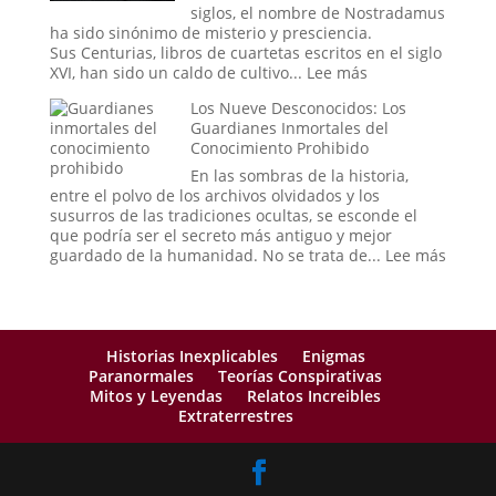
el
siglos, el nombre de Nostradamus
Mundo
ha sido sinónimo de misterio y presciencia.
se
Sus Centurias, libros de cuartetas escritos en el siglo
Puebla
:
XVI, han sido un caldo de cultivo...
Lee más
de
Las
Los Nueve Desconocidos: Los
Extraños
Profecías
Guardianes Inmortales del
de
Conocimiento Prohibido
Nostradamus:
¿Coincidencia,
En las sombras de la historia,
Interpretación
entre el polvo de los archivos olvidados y los
o
susurros de las tradiciones ocultas, se esconde el
Fraude?
que podría ser el secreto más antiguo y mejor
:
guardado de la humanidad. No se trata de...
Lee más
Los
Nueve
Descon
Los
Guard
Historias Inexplicables
Enigmas
Inmort
Paranormales
Teorías Conspirativas
del
Mitos y Leyendas
Relatos Increibles
Conoci
Extraterrestres
Prohib