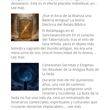
Militar
desvanece. Este es el efecto placebo individual, un...
Estadounidense
:
Lee más
El
¿Fue el Arca de la Alianza una
Efecto
Batería Antigua? La teoría
Placebo
Eléctrica del Relato Bíblico
en
Masa:
El Relámpago en el
Cuando
Sanctasanctórum En el corazón
la
del Tabernáculo, tras el velo de
Fe
lana teñida, yacía el objeto más
Colectiva
temido y sagrado del mundo antiguo. No era una
Moldea
mera urna de oro, sino el trono móvil de lo divino,...
la
:
Lee más
Realidad
¿Fue
Conexiones Secretas y Enigmas
el
Sin Resolver de la Antigua Ruta de
Arca
la Seda
de
la
Durante más de mil quinientos
Alianza
años, una red de caminos
una
polvorientos y peligrosos unió
Batería
Oriente y Occidente. La Ruta de la
Antigua?
Seda no fue una sola vía, sino un entramado de
La
itinerarios comerciales, espirituales y culturales que
teoría
:
cruzaron desiertos implacables,...
Lee más
Eléctrica