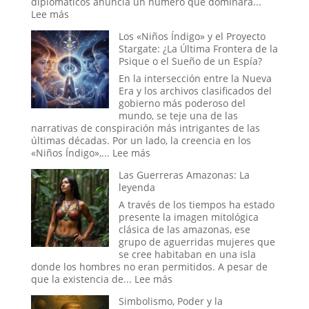
diplomáticos anuncia un número que dominará...
Blanca
:
Lee más
o
El
Los «Niños Índigo» y el Proyecto
el
Ritual
Stargate: ¿La Última Frontera de la
Mito
del
Psique o el Sueño de un Espía?
más
Fin
Perverso?
del
En la intersección entre la Nueva
Mundo:
Era y los archivos clasificados del
Dentro
gobierno más poderoso del
de
mundo, se teje una de las
la
narrativas de conspiración más intrigantes de las
Sala
últimas décadas. Por un lado, la creencia en los
donde
:
«Niños Índigo»,...
Lee más
se
Los
Decide
Las Guerreras Amazonas: La
«Niños
la
leyenda
Índigo»
Hora
y
A través de los tiempos ha estado
del
el
presente la imagen mitológica
Apocalipsis
Proyecto
clásica de las amazonas, ese
Stargate:
grupo de aguerridas mujeres que
¿La
se cree habitaban en una isla
Última
donde los hombres no eran permitidos. A pesar de
Frontera
:
que la existencia de...
Lee más
de
Las
Simbolismo, Poder y la
la
Guerreras