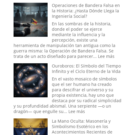
Conexiones
del
Operaciones de Bandera Falsa en
Secretas
Relato
la Historia: ¿Hasta Dónde Llega la
y
Bíblico
Ingeniería Social?
Enigmas
Sin
En las sombras de la historia,
Resolver
donde el poder se ejerce
de
mediante la influencia y la
la
percepción, existe una
Antigua
herramienta de manipulación tan antigua como la
Ruta
guerra misma: la Operación de Bandera Falsa. Se
de
:
trata de un acto diseñado para parecer...
Lee más
la
Operacio
Ouroboros: El Símbolo del Tiempo
Seda
de
Infinito y el Ciclo Eterno de la Vida
Bandera
Falsa
En el vasto mosaico de símbolos
en
que el ser humano ha creado
la
para descifrar el universo y su
Historia:
propia existencia, hay uno que
¿Hasta
destaca por su radical simplicidad
Dónde
y su profundidad abismal. Una serpiente —o un
Llega
:
dragón— que engulle su...
Lee más
la
Ouroboros:
La Mano Oculta: Masonería y
Ingeniería
El
Simbolismo Esotérico en los
Social?
Símbolo
Acontecimientos Recientes de
del