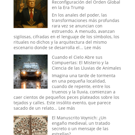
Reconfiguración del Orden Global
Psique
Amazonas:
en la Era Trump
o
La
el
leyenda
En los anales del poder, las
Sueño
transformaciones más profundas
de
rara vez se anuncian con
un
estruendo. A menudo, avanzan
Espía?
sigilosas, cifradas en el lenguaje de los símbolos, los
rituales no dichos y la arquitectura del mismo
:
escenario donde se desarrolla el...
Lee más
Simbolismo,
Cuando el Cielo Abre sus
Poder
Compuertas: El Misterio y la
y
Ciencia de las Lluvias de Animales
la
Reconfiguración
Imagina una tarde de tormenta
del
en una pequeña localidad,
Orden
cuando de repente, entre los
Global
truenos y la lluvia, comienzan a
en
caer cientos de pequeños peces plateados sobre los
la
tejados y calles. Este insólito evento, que parece
Era
:
sacado de un relato...
Lee más
Trump
Cuando
El Manuscrito Voynich: ¿Un
el
engaño medieval, un tratado
Cielo
secreto o un mensaje de las
Abre
estrellas?
sus