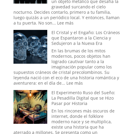
Nuevo
un objeto metálico que desafía la
Orden
gravedad surcando el cielo
Mundial
nocturno. Decides contarlo, primero a tu familia,
luego quizás a un periódico local. Y entonces, llaman
:
a tu puerta. No son...
Lee más
Más
El Cristal y el Engaño: Los Cráneos
allá
que Espantaron a la Ciencia y
de
Sedujeron a la Nueva Era
Will
Smith:
En las brumas de los mitos
los
modernos, pocos objetos han
oscuros
logrado cautivar tanto a la
orígenes
imaginación popular como los
de
supuestos cráneos de cristal precolombinos. Su
los
leyenda nació con el eco de una historia romántica y
verdaderos
:
aventurera: en el día de...
Lee más
Hombres
El
El Experimento Ruso del Sueño:
de
Cristal
La Pesadilla Digital que se Hizo
Negro
y
Pasar por Historia
el
Engaño:
En los rincones más oscuros de
Los
internet, donde el folklore
Cráneos
moderno nace y se multiplica,
que
existe una historia que ha
Espantaron
aterrado a millones. Se presenta como un