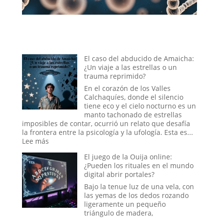
El caso del abducido de Amaicha:
¿Un viaje a las estrellas o un
trauma reprimido?
En el corazón de los Valles
Calchaquíes, donde el silencio
tiene eco y el cielo nocturno es un
manto tachonado de estrellas
imposibles de contar, ocurrió un relato que desafía
la frontera entre la psicología y la ufología. Esta es...
:
Lee más
El
El juego de la Ouija online:
caso
¿Pueden los rituales en el mundo
del
digital abrir portales?
abducido
de
Bajo la tenue luz de una vela, con
Amaicha:
las yemas de los dedos rozando
¿Un
ligeramente un pequeño
viaje
triángulo de madera,