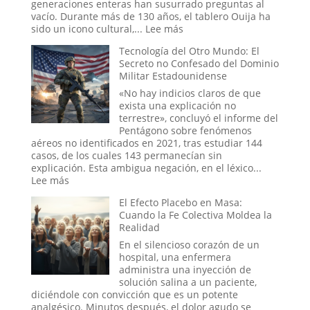
a
generaciones enteras han susurrado preguntas al
las
vacío. Durante más de 130 años, el tablero Ouija ha
estrellas
:
sido un icono cultural,...
Lee más
o
El
un
Tecnología del Otro Mundo: El
juego
trauma
Secreto no Confesado del Dominio
de
reprimido?
Militar Estadounidense
la
Ouija
«No hay indicios claros de que
online:
exista una explicación no
¿Pueden
terrestre», concluyó el informe del
los
Pentágono sobre fenómenos
rituales
aéreos no identificados en 2021, tras estudiar 144
en
casos, de los cuales 143 permanecían sin
el
explicación. Esta ambigua negación, en el léxico...
mundo
:
Lee más
digital
Tecnología
El Efecto Placebo en Masa:
abrir
del
Cuando la Fe Colectiva Moldea la
portales?
Otro
Realidad
Mundo:
El
En el silencioso corazón de un
Secreto
hospital, una enfermera
no
administra una inyección de
Confesado
solución salina a un paciente,
del
diciéndole con convicción que es un potente
Dominio
analgésico. Minutos después, el dolor agudo se