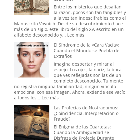
Compuertas:
Entre los misterios que desafían
El
la razón, pocos son tan tangibles y
Misterio
a la vez tan indescifrables como el
y
Manuscrito Voynich. Desde su descubrimiento hace
la
más de un siglo, este libro del siglo XV, escrito en un
Ciencia
:
alfabeto desconocido y...
Lee más
de
El
El Síndrome de la «Cara Vacía»:
las
Manuscrito
Cuando el Mundo se Puebla de
Lluvias
Voynich:
Extraños
de
¿Un
Animales
engaño
Imagina despertar y mirar al
medieval,
espejo. Los ojos, la nariz, la boca
un
que ves reflejadas son las de un
tratado
completo desconocido. Tu mente
secreto
no registra ninguna familiaridad, ningún vínculo
o
emocional con esa imagen. Ahora, extiende ese vacío
un
:
a todos los...
Lee más
mensaje
El
Las Profecías de Nostradamus:
de
Síndrome
¿Coincidencia, Interpretación o
las
de
Fraude?
estrellas?
la
«Cara
El Enigma de las Cuartetas:
Vacía»:
Cuando la Ambigüedad se
Cuando
Disfraza de Profecía Durante