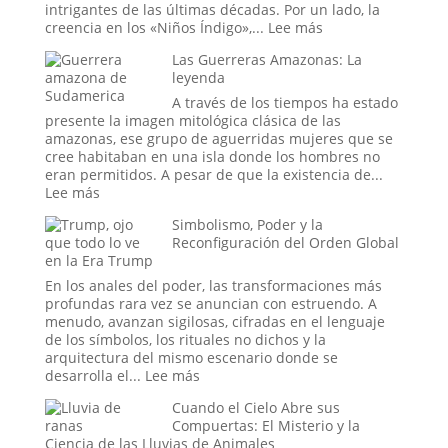
de
intrigantes de las últimas décadas. Por un lado, la
la
:
creencia en los «Niños Índigo»,...
Lee más
Sala
Los
Las Guerreras Amazonas: La
donde
«Niños
leyenda
se
Índigo»
Decide
y
A través de los tiempos ha estado
la
el
presente la imagen mitológica clásica de las
Hora
Proyecto
amazonas, ese grupo de aguerridas mujeres que se
del
Stargate:
cree habitaban en una isla donde los hombres no
Apocalipsis
¿La
eran permitidos. A pesar de que la existencia de...
Última
:
Lee más
Frontera
Las
Simbolismo, Poder y la
de
Guerreras
Reconfiguración del Orden Global
la
Amazonas:
en la Era Trump
Psique
La
o
leyenda
En los anales del poder, las transformaciones más
el
profundas rara vez se anuncian con estruendo. A
Sueño
menudo, avanzan sigilosas, cifradas en el lenguaje
de
de los símbolos, los rituales no dichos y la
un
arquitectura del mismo escenario donde se
Espía?
:
desarrolla el...
Lee más
Simbolismo,
Cuando el Cielo Abre sus
Poder
Compuertas: El Misterio y la
y
Ciencia de las Lluvias de Animales
la