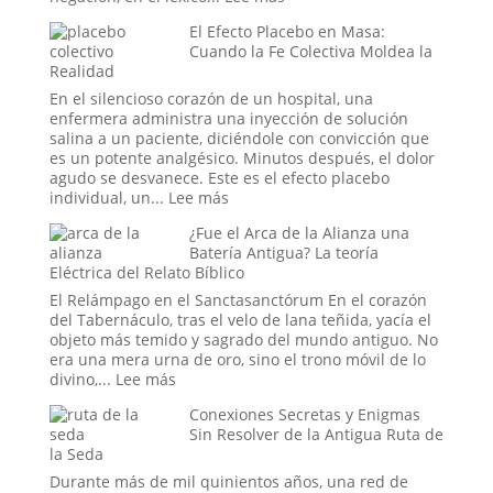
en
Tecnología
El Efecto Placebo en Masa:
el
del
Cuando la Fe Colectiva Moldea la
mundo
Otro
Realidad
digital
Mundo:
abrir
El
En el silencioso corazón de un hospital, una
portales?
Secreto
enfermera administra una inyección de solución
no
salina a un paciente, diciéndole con convicción que
Confesado
es un potente analgésico. Minutos después, el dolor
del
agudo se desvanece. Este es el efecto placebo
Dominio
:
individual, un...
Lee más
Militar
El
¿Fue el Arca de la Alianza una
Estadounidense
Efecto
Batería Antigua? La teoría
Placebo
Eléctrica del Relato Bíblico
en
Masa:
El Relámpago en el Sanctasanctórum En el corazón
Cuando
del Tabernáculo, tras el velo de lana teñida, yacía el
la
objeto más temido y sagrado del mundo antiguo. No
Fe
era una mera urna de oro, sino el trono móvil de lo
Colectiva
:
divino,...
Lee más
Moldea
¿Fue
Conexiones Secretas y Enigmas
la
el
Sin Resolver de la Antigua Ruta de
Realidad
Arca
la Seda
de
la
Durante más de mil quinientos años, una red de