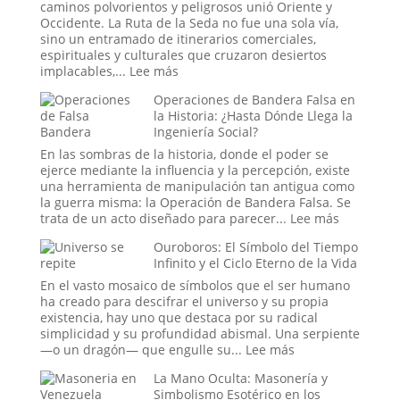
Alianza
caminos polvorientos y peligrosos unió Oriente y
una
Occidente. La Ruta de la Seda no fue una sola vía,
Batería
sino un entramado de itinerarios comerciales,
Antigua?
espirituales y culturales que cruzaron desiertos
La
:
implacables,...
Lee más
teoría
Conexiones
Eléctrica
Operaciones de Bandera Falsa en
Secretas
del
la Historia: ¿Hasta Dónde Llega la
y
Relato
Ingeniería Social?
Enigmas
Bíblico
Sin
En las sombras de la historia, donde el poder se
Resolver
ejerce mediante la influencia y la percepción, existe
de
una herramienta de manipulación tan antigua como
la
la guerra misma: la Operación de Bandera Falsa. Se
Antigua
:
trata de un acto diseñado para parecer...
Lee más
Ruta
Operacio
Ouroboros: El Símbolo del Tiempo
de
de
Infinito y el Ciclo Eterno de la Vida
la
Bandera
Seda
Falsa
En el vasto mosaico de símbolos que el ser humano
en
ha creado para descifrar el universo y su propia
la
existencia, hay uno que destaca por su radical
Historia:
simplicidad y su profundidad abismal. Una serpiente
¿Hasta
:
—o un dragón— que engulle su...
Lee más
Dónde
Ouroboros:
La Mano Oculta: Masonería y
Llega
El
Simbolismo Esotérico en los
la
Símbolo