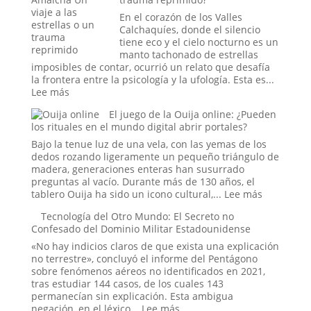
En el corazón de los Valles
Calchaquíes, donde el silencio
tiene eco y el cielo nocturno es un
manto tachonado de estrellas
imposibles de contar, ocurrió un relato que desafía
la frontera entre la psicología y la ufología. Esta es...
:
Lee más
El
El juego de la Ouija online: ¿Pueden
caso
los rituales en el mundo digital abrir portales?
del
abducido
Bajo la tenue luz de una vela, con las yemas de los
de
dedos rozando ligeramente un pequeño triángulo de
Amaicha:
madera, generaciones enteras han susurrado
¿Un
preguntas al vacío. Durante más de 130 años, el
viaje
:
tablero Ouija ha sido un icono cultural,...
Lee más
a
El
Tecnología del Otro Mundo: El Secreto no
las
juego
Confesado del Dominio Militar Estadounidense
estrellas
de
o
la
«No hay indicios claros de que exista una explicación
un
Ouija
no terrestre», concluyó el informe del Pentágono
trauma
online:
sobre fenómenos aéreos no identificados en 2021,
reprimido?
¿Pueden
tras estudiar 144 casos, de los cuales 143
los
permanecían sin explicación. Esta ambigua
rituales
:
negación, en el léxico...
Lee más