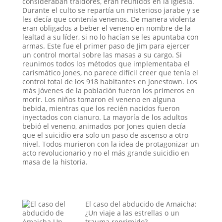
consideraban traidores, eran reunidos en la iglesia.
Durante el culto se repartía un misterioso jarabe y se
les decía que contenía venenos. De manera violenta
eran obligados a beber el veneno en nombre de la
lealtad a su líder, si no lo hacían se les apuntaba con
armas. Este fue el primer paso de Jim para ejercer
un control mortal sobre las masas a su cargo. Si
reunimos todos los métodos que implementaba el
carismático Jones, no parece difícil creer que tenía el
control total de los 918 habitantes en Jonestown. Los
más jóvenes de la población fueron los primeros en
morir. Los niños tomaron el veneno en alguna
bebida, mientras que los recién nacidos fueron
inyectados con cianuro. La mayoría de los adultos
bebió el veneno, animados por Jones quien decía
que el suicidio era solo un paso de ascenso a otro
nivel. Todos murieron con la idea de protagonizar un
acto revolucionario y no el más grande suicidio en
masa de la historia.
El caso del abducido de Amaicha:
¿Un viaje a las estrellas o un
trauma reprimido?