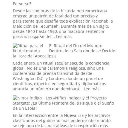
Perverso?
a
Sueño:
la
La
Desde las sombras de la historia norteamericana
Nueva
Pesadilla
emerge un patrón de fatalidad tan preciso y
Era
Digital
persistente que desafía toda explicación racional: la
que
Maldición de Tecumseh. Durante más de un siglo,
se
desde 1840 hasta 1960, una macabra sentencia
Hizo
:
pareció colgarse del...
Lee más
Pasar
La
por
El Ritual del Fin del Mundo:
Maldición
Historia
Dentro de la Sala donde se Decide
de
la Hora del Apocalipsis
Tecumseh:
¿La
Cada enero, un ritual secular sacude la conciencia
Estadística
global. No es una ceremonia religiosa, sino una
más
conferencia de prensa transmitida desde
Espeluznante
Washington D.C. y Londres, donde un panel de
de
científicos, expertos en seguridad y diplomáticos
la
:
anuncia un número que dominará...
Lee más
Casa
El
Los «Niños Índigo» y el Proyecto
Blanca
Ritual
Stargate: ¿La Última Frontera de la Psique o el Sueño
o
del
de un Espía?
el
Fin
Mito
del
En la intersección entre la Nueva Era y los archivos
más
Mundo:
clasificados del gobierno más poderoso del mundo,
Perverso?
Dentro
se teje una de las narrativas de conspiración más