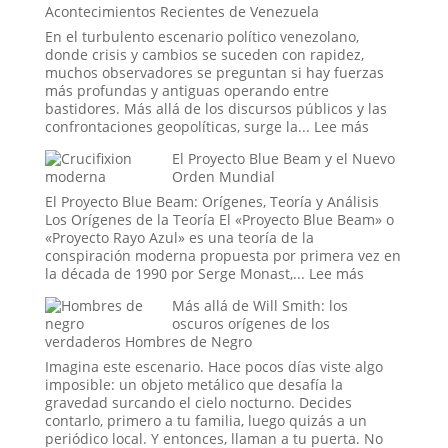
Acontecimientos Recientes de Venezuela
Ingeniería
del
Social?
Tiempo
En el turbulento escenario político venezolano,
Infinito
donde crisis y cambios se suceden con rapidez,
y
muchos observadores se preguntan si hay fuerzas
el
más profundas y antiguas operando entre
Ciclo
bastidores. Más allá de los discursos públicos y las
Eterno
:
confrontaciones geopolíticas, surge la...
Lee más
de
La
El Proyecto Blue Beam y el Nuevo
la
Mano
Orden Mundial
Vida
Oculta:
Masonería
El Proyecto Blue Beam: Orígenes, Teoría y Análisis
y
Los Orígenes de la Teoría El «Proyecto Blue Beam» o
Simbolismo
«Proyecto Rayo Azul» es una teoría de la
Esotérico
conspiración moderna propuesta por primera vez en
en
:
la década de 1990 por Serge Monast,...
Lee más
los
El
Más allá de Will Smith: los
Acontecimi
Proyecto
oscuros orígenes de los
Recientes
Blue
verdaderos Hombres de Negro
de
Beam
Venezuela
y
Imagina este escenario. Hace pocos días viste algo
el
imposible: un objeto metálico que desafía la
Nuevo
gravedad surcando el cielo nocturno. Decides
Orden
contarlo, primero a tu familia, luego quizás a un
Mundial
periódico local. Y entonces, llaman a tu puerta. No