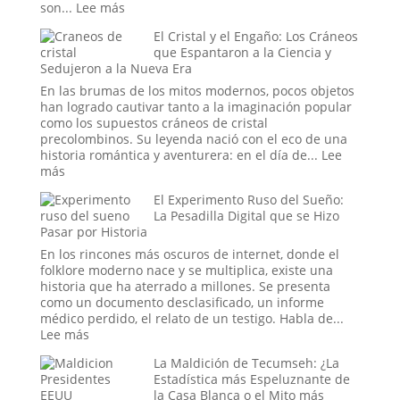
:
son...
Lee más
Más
El Cristal y el Engaño: Los Cráneos
allá
que Espantaron a la Ciencia y
de
Sedujeron a la Nueva Era
Will
Smith:
En las brumas de los mitos modernos, pocos objetos
los
han logrado cautivar tanto a la imaginación popular
oscuros
como los supuestos cráneos de cristal
orígenes
precolombinos. Su leyenda nació con el eco de una
de
historia romántica y aventurera: en el día de...
Lee
los
:
más
verdaderos
El
Hombres
El Experimento Ruso del Sueño:
Cristal
de
La Pesadilla Digital que se Hizo
y
Pasar por Historia
Negro
el
Engaño:
En los rincones más oscuros de internet, donde el
Los
folklore moderno nace y se multiplica, existe una
Cráneos
historia que ha aterrado a millones. Se presenta
que
como un documento desclasificado, un informe
Espantaron
médico perdido, el relato de un testigo. Habla de...
a
:
Lee más
la
El
Ciencia
La Maldición de Tecumseh: ¿La
Experimento
y
Estadística más Espeluznante de
Ruso
Sedujeron
la Casa Blanca o el Mito más
del