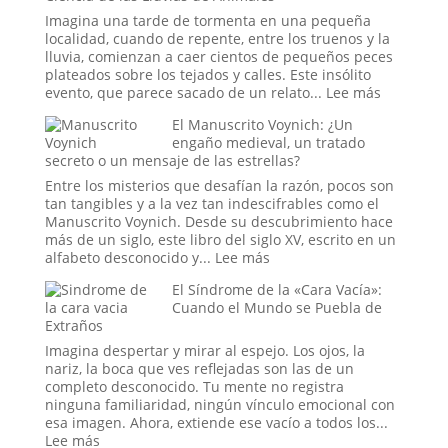
Reconfiguración
Imagina una tarde de tormenta en una pequeña
del
localidad, cuando de repente, entre los truenos y la
Orden
lluvia, comienzan a caer cientos de pequeños peces
Global
plateados sobre los tejados y calles. Este insólito
en
:
evento, que parece sacado de un relato...
Lee más
la
Cuando
El Manuscrito Voynich: ¿Un
Era
el
engaño medieval, un tratado
Trump
Cielo
secreto o un mensaje de las estrellas?
Abre
sus
Entre los misterios que desafían la razón, pocos son
Compuert
tan tangibles y a la vez tan indescifrables como el
El
Manuscrito Voynich. Desde su descubrimiento hace
Misterio
más de un siglo, este libro del siglo XV, escrito en un
y
:
alfabeto desconocido y...
Lee más
la
El
El Síndrome de la «Cara Vacía»:
Ciencia
Manuscrito
Cuando el Mundo se Puebla de
de
Voynich:
Extraños
las
¿Un
Lluvias
engaño
Imagina despertar y mirar al espejo. Los ojos, la
de
medieval,
nariz, la boca que ves reflejadas son las de un
Animales
un
completo desconocido. Tu mente no registra
tratado
ninguna familiaridad, ningún vínculo emocional con
secreto
esa imagen. Ahora, extiende ese vacío a todos los...
o
:
Lee más