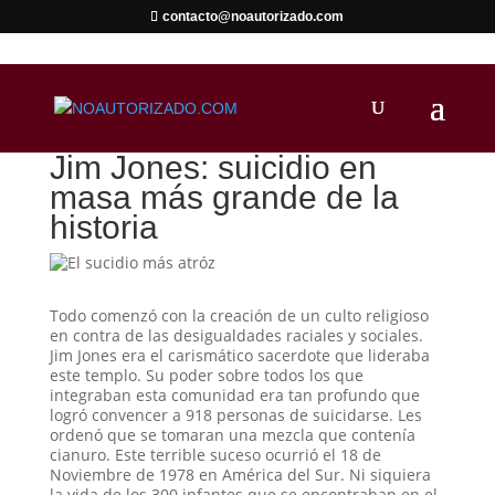
contacto@noautorizado.com
Jim Jones: suicidio en
masa más grande de la
historia
Todo comenzó con la creación de un culto religioso
en contra de las desigualdades raciales y sociales.
Jim Jones era el carismático sacerdote que lideraba
este templo. Su poder sobre todos los que
integraban esta comunidad era tan profundo que
logró convencer a 918 personas de suicidarse. Les
ordenó que se tomaran una mezcla que contenía
cianuro. Este terrible suceso ocurrió el 18 de
Noviembre de 1978 en América del Sur. Ni siquiera
la vida de los 300 infantes que se encontraban en el