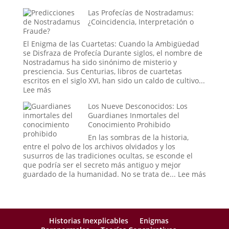
un
El
Las Profecías de Nostradamus:
mensaje
Síndrome
¿Coincidencia, Interpretación o
de
de
Fraude?
las
la
estrellas?
«Cara
El Enigma de las Cuartetas: Cuando la Ambigüedad
Vacía»:
se Disfraza de Profecía Durante siglos, el nombre de
Cuando
Nostradamus ha sido sinónimo de misterio y
el
presciencia. Sus Centurias, libros de cuartetas
Mundo
escritos en el siglo XVI, han sido un caldo de cultivo...
se
:
Lee más
Puebla
Las
de
Los Nueve Desconocidos: Los
Profecías
Extraños
Guardianes Inmortales del
de
Conocimiento Prohibido
Nostradamus:
¿Coincidencia,
En las sombras de la historia,
Interpretación
entre el polvo de los archivos olvidados y los
o
susurros de las tradiciones ocultas, se esconde el
Fraude?
que podría ser el secreto más antiguo y mejor
:
guardado de la humanidad. No se trata de...
Lee más
Los
Nueve
Descon
Los
Guard
Historias Inexplicables
Enigmas
Inmort