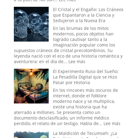
Más
El Cristal y el Engaño: Los Cráneos
allá
que Espantaron a la Ciencia y
de
Sedujeron a la Nueva Era
Will
Smith:
En las brumas de los mitos
los
modernos, pocos objetos han
oscuros
logrado cautivar tanto a la
orígenes
imaginación popular como los
de
supuestos cráneos de cristal precolombinos. Su
los
leyenda nació con el eco de una historia romántica y
verdaderos
:
aventurera: en el día de...
Lee más
Hombres
El
El Experimento Ruso del Sueño:
de
Cristal
La Pesadilla Digital que se Hizo
Negro
y
Pasar por Historia
el
Engaño:
En los rincones más oscuros de
Los
internet, donde el folklore
Cráneos
moderno nace y se multiplica,
que
existe una historia que ha
Espantaron
aterrado a millones. Se presenta como un
a
documento desclasificado, un informe médico
la
:
perdido, el relato de un testigo. Habla de...
Lee más
Ciencia
El
La Maldición de Tecumseh: ¿La
y
Experim