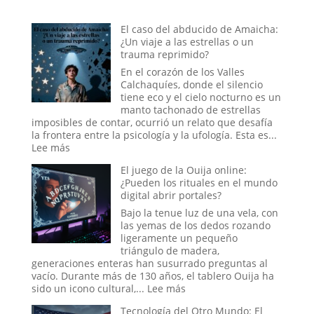
El caso del abducido de Amaicha:
¿Un viaje a las estrellas o un
trauma reprimido?
En el corazón de los Valles
Calchaquíes, donde el silencio
tiene eco y el cielo nocturno es un
manto tachonado de estrellas
imposibles de contar, ocurrió un relato que desafía
la frontera entre la psicología y la ufología. Esta es...
:
Lee más
El
El juego de la Ouija online:
caso
¿Pueden los rituales en el mundo
del
digital abrir portales?
abducido
de
Bajo la tenue luz de una vela, con
Amaicha:
las yemas de los dedos rozando
¿Un
ligeramente un pequeño
viaje
triángulo de madera,
a
generaciones enteras han susurrado preguntas al
las
vacío. Durante más de 130 años, el tablero Ouija ha
estrellas
:
sido un icono cultural,...
Lee más
o
El
un
Tecnología del Otro Mundo: El
juego