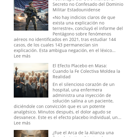
trauma
Secreto no Confesado del Dominio
de
reprimido?
Militar Estadounidense
la
Ouija
«No hay indicios claros de que
online:
exista una explicación no
¿Pueden
terrestre», concluyó el informe del
los
Pentágono sobre fenómenos
rituales
aéreos no identificados en 2021, tras estudiar 144
en
casos, de los cuales 143 permanecían sin
el
explicación. Esta ambigua negación, en el léxico...
mundo
:
Lee más
digital
Tecnología
El Efecto Placebo en Masa:
abrir
del
Cuando la Fe Colectiva Moldea la
portales?
Otro
Realidad
Mundo:
El
En el silencioso corazón de un
Secreto
hospital, una enfermera
no
administra una inyección de
Confesado
solución salina a un paciente,
del
diciéndole con convicción que es un potente
Dominio
analgésico. Minutos después, el dolor agudo se
Militar
desvanece. Este es el efecto placebo individual, un...
Estadounidense
:
Lee más
El
¿Fue el Arca de la Alianza una
Efecto