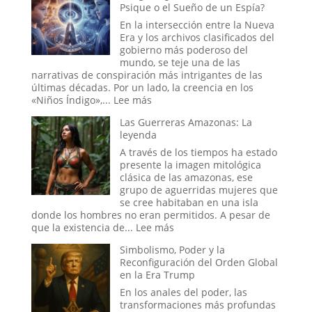
Psique o el Sueño de un Espía?
más
Fin
Perverso?
del
En la intersección entre la Nueva
Mundo:
Era y los archivos clasificados del
Dentro
gobierno más poderoso del
de
mundo, se teje una de las
la
narrativas de conspiración más intrigantes de las
Sala
últimas décadas. Por un lado, la creencia en los
donde
:
«Niños Índigo»,...
Lee más
se
Los
Decide
Las Guerreras Amazonas: La
«Niños
la
leyenda
Índigo»
Hora
y
A través de los tiempos ha estado
del
el
presente la imagen mitológica
Apocalipsis
Proyecto
clásica de las amazonas, ese
Stargate:
grupo de aguerridas mujeres que
¿La
se cree habitaban en una isla
Última
donde los hombres no eran permitidos. A pesar de
Frontera
:
que la existencia de...
Lee más
de
Las
Simbolismo, Poder y la
la
Guerreras
Reconfiguración del Orden Global
Psique
Amazonas:
en la Era Trump
o
La
el
leyenda
En los anales del poder, las
Sueño
transformaciones más profundas