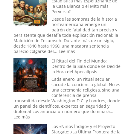
Estadística más Espeluznante de
Sedujeron
Ruso
la Casa Blanca o el Mito más
a
del
Perverso?
la
Sueño:
Nueva
La
Desde las sombras de la historia
Era
Pesadill
norteamericana emerge un
Digital
patrón de fatalidad tan preciso y
que
persistente que desafía toda explicación racional: la
se
Maldición de Tecumseh. Durante más de un siglo,
Hizo
desde 1840 hasta 1960, una macabra sentencia
Pasar
:
pareció colgarse del...
Lee más
por
La
El Ritual del Fin del Mundo:
Historia
Maldición
Dentro de la Sala donde se Decide
de
la Hora del Apocalipsis
Tecumseh:
¿La
Cada enero, un ritual secular
Estadística
sacude la conciencia global. No es
más
una ceremonia religiosa, sino una
Espeluznante
conferencia de prensa
de
transmitida desde Washington D.C. y Londres, donde
la
un panel de científicos, expertos en seguridad y
Casa
diplomáticos anuncia un número que dominará...
Blanca
:
Lee más
o
El
Los «Niños Índigo» y el Proyecto
el
Ritual
Stargate: ¿La Última Frontera de la
Mito
del