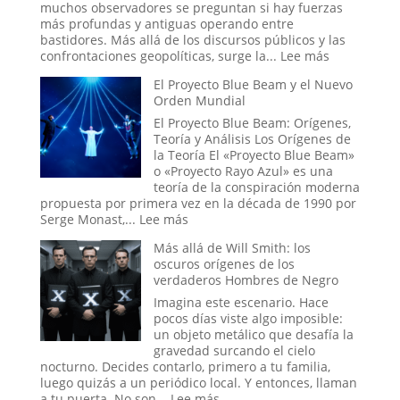
Ciclo
muchos observadores se preguntan si hay fuerzas
Eterno
más profundas y antiguas operando entre
de
bastidores. Más allá de los discursos públicos y las
la
:
confrontaciones geopolíticas, surge la...
Lee más
Vida
La
El Proyecto Blue Beam y el Nuevo
Mano
Orden Mundial
Oculta:
Masonería
El Proyecto Blue Beam: Orígenes,
y
Teoría y Análisis Los Orígenes de
Simbolismo
la Teoría El «Proyecto Blue Beam»
Esotérico
o «Proyecto Rayo Azul» es una
en
teoría de la conspiración moderna
los
propuesta por primera vez en la década de 1990 por
Acontecimi
:
Serge Monast,...
Lee más
Recientes
El
Más allá de Will Smith: los
de
Proyecto
oscuros orígenes de los
Venezuela
Blue
verdaderos Hombres de Negro
Beam
y
Imagina este escenario. Hace
el
pocos días viste algo imposible:
Nuevo
un objeto metálico que desafía la
Orden
gravedad surcando el cielo
Mundial
nocturno. Decides contarlo, primero a tu familia,
luego quizás a un periódico local. Y entonces, llaman
:
a tu puerta. No son...
Lee más