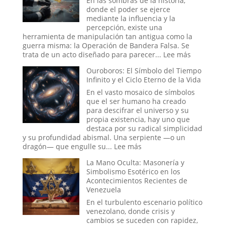
En las sombras de la historia,
Resolver
donde el poder se ejerce
de
mediante la influencia y la
la
percepción, existe una
Antigua
herramienta de manipulación tan antigua como la
Ruta
guerra misma: la Operación de Bandera Falsa. Se
de
:
trata de un acto diseñado para parecer...
Lee más
la
Operacio
Ouroboros: El Símbolo del Tiempo
Seda
de
Infinito y el Ciclo Eterno de la Vida
Bandera
Falsa
En el vasto mosaico de símbolos
en
que el ser humano ha creado
la
para descifrar el universo y su
Historia:
propia existencia, hay uno que
¿Hasta
destaca por su radical simplicidad
Dónde
y su profundidad abismal. Una serpiente —o un
Llega
:
dragón— que engulle su...
Lee más
la
Ouroboros:
La Mano Oculta: Masonería y
Ingeniería
El
Simbolismo Esotérico en los
Social?
Símbolo
Acontecimientos Recientes de
del
Venezuela
Tiempo
Infinito
En el turbulento escenario político
y
venezolano, donde crisis y
el
cambios se suceden con rapidez,