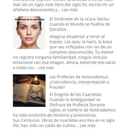
la
más de un siglo, este libro del siglo XV, escrito en un
Ciencia
:
alfabeto desconocido y...
Lee más
de
El
El Síndrome de la «Cara Vacía»:
las
Manuscrito
Cuando el Mundo se Puebla de
Lluvias
Voynich:
Extraños
de
¿Un
Animales
engaño
Imagina despertar y mirar al
medieval,
espejo. Los ojos, la nariz, la boca
un
que ves reflejadas son las de un
tratado
completo desconocido. Tu mente
secreto
no registra ninguna familiaridad, ningún vínculo
o
emocional con esa imagen. Ahora, extiende ese vacío
un
:
a todos los...
Lee más
mensaje
El
Las Profecías de Nostradamus:
de
Síndrome
¿Coincidencia, Interpretación o
las
de
Fraude?
estrellas?
la
«Cara
El Enigma de las Cuartetas:
Vacía»:
Cuando la Ambigüedad se
Cuando
Disfraza de Profecía Durante
el
siglos, el nombre de Nostradamus
Mundo
ha sido sinónimo de misterio y presciencia.
se
Sus Centurias, libros de cuartetas escritos en el siglo
Puebla
:
XVI, han sido un caldo de cultivo...
Lee más