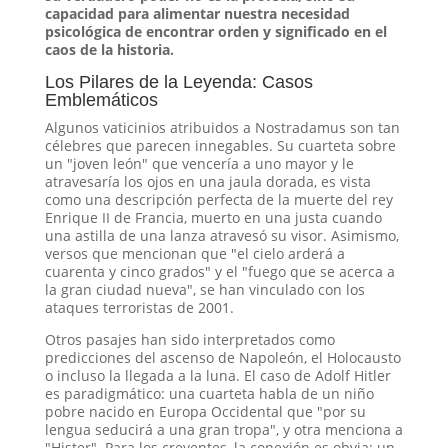
capacidad para alimentar nuestra necesidad
psicológica de encontrar orden y significado en el
caos de la historia.
Los Pilares de la Leyenda: Casos
Emblemáticos
Algunos vaticinios atribuidos a Nostradamus son tan
célebres que parecen innegables. Su cuarteta sobre
un "joven león" que vencería a uno mayor y le
atravesaría los ojos en una jaula dorada, es vista
como una descripción perfecta de la muerte del rey
Enrique II de Francia, muerto en una justa cuando
una astilla de una lanza atravesó su visor
. Asimismo,
versos que mencionan que "el cielo arderá a
cuarenta y cinco grados" y el "fuego que se acerca a
la gran ciudad nueva", se han vinculado con los
ataques terroristas de 2001
.
Otros pasajes han sido interpretados como
predicciones del ascenso de Napoleón, el Holocausto
o incluso la llegada a la luna
. El caso de Adolf Hitler
es paradigmático: una cuarteta habla de un niño
pobre nacido en Europa Occidental que "por su
lengua seducirá a una gran tropa", y otra menciona a
"Hister"
. Para los creyentes, la conexión es obvia: un