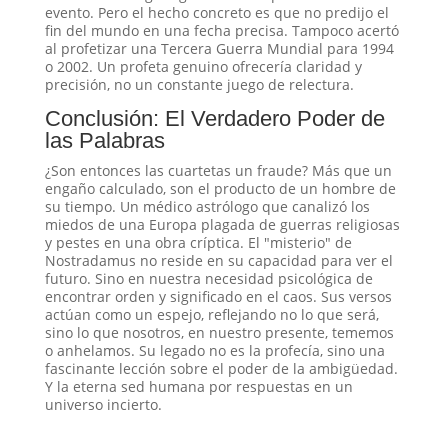
evento. Pero el hecho concreto es que no predijo el
fin del mundo en una fecha precisa
. Tampoco acertó
al profetizar una Tercera Guerra Mundial para 1994
o 2002
. Un profeta genuino ofrecería claridad y
precisión, no un constante juego de relectura
.
Conclusión: El Verdadero Poder de
las Palabras
¿Son entonces las cuartetas un fraude? Más que un
engaño calculado, son el producto de un hombre de
su tiempo. Un médico astrólogo que canalizó los
miedos de una Europa plagada de guerras religiosas
y pestes en una obra críptica
. El "misterio" de
Nostradamus no reside en su capacidad para ver el
futuro. Sino en nuestra necesidad psicológica de
encontrar orden y significado en el caos. Sus versos
actúan como un espejo, reflejando no lo que será,
sino lo que nosotros, en nuestro presente, tememos
o anhelamos. Su legado no es la profecía, sino una
fascinante lección sobre el poder de la ambigüedad.
Y la eterna sed humana por respuestas en un
universo incierto.