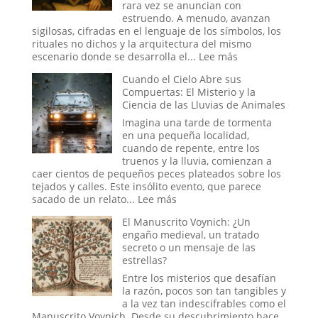
de
rara vez se anuncian con
un
estruendo. A menudo, avanzan
Espía?
sigilosas, cifradas en el lenguaje de los símbolos, los
rituales no dichos y la arquitectura del mismo
:
escenario donde se desarrolla el...
Lee más
Simbolismo,
Cuando el Cielo Abre sus
Poder
Compuertas: El Misterio y la
y
Ciencia de las Lluvias de Animales
la
Reconfiguración
Imagina una tarde de tormenta
del
en una pequeña localidad,
Orden
cuando de repente, entre los
Global
truenos y la lluvia, comienzan a
en
caer cientos de pequeños peces plateados sobre los
la
tejados y calles. Este insólito evento, que parece
Era
:
sacado de un relato...
Lee más
Trump
Cuando
El Manuscrito Voynich: ¿Un
el
engaño medieval, un tratado
Cielo
secreto o un mensaje de las
Abre
estrellas?
sus
Compuertas:
Entre los misterios que desafían
El
la razón, pocos son tan tangibles y
Misterio
a la vez tan indescifrables como el
y
Manuscrito Voynich. Desde su descubrimiento hace