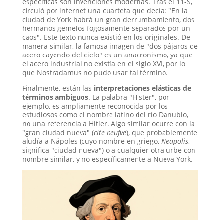
específicas son invenciones modernas. Tras el 11-S,
circuló por internet una cuarteta que decía: "En la
ciudad de York habrá un gran derrumbamiento, dos
hermanos gemelos fogosamente separados por un
caos"
. Este texto nunca existió en los originales. De
manera similar, la famosa imagen de "dos pájaros de
acero cayendo del cielo" es un anacronismo, ya que
el acero industrial no existía en el siglo XVI, por lo
que Nostradamus no pudo usar tal término
.
Finalmente, están las
interpretaciones elásticas de
términos ambiguos
. La palabra "Hister", por
ejemplo, es ampliamente reconocida por los
estudiosos como el nombre latino del río Danubio,
no una referencia a Hitler
. Algo similar ocurre con la
"gran ciudad nueva" (
cite neufve
), que probablemente
aludía a Nápoles (cuyo nombre en griego,
Neapolis
,
significa "ciudad nueva") o a cualquier otra urbe con
nombre similar, y no específicamente a Nueva York
.