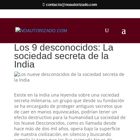
contacto@noautorizado.com
Los 9 desconocidos: La
sociedad secreta de la
India
Existe en la India una leyenda sobre una sociedad
secreta milenaria, un grupo que desde su fundación
se ha encargado de proteger antiguos secretos que
de caer en manos equivocadas, podrían tener un
efecto destructivo para la humanidad.La sociedad de
los Nueve Desconocidos, como es llamada desde
hace más de dos mil años, opera bajo la superficie
de nuestra civilización, en silencio y buscando
cumplir la tarea que les fue asignada.No es de