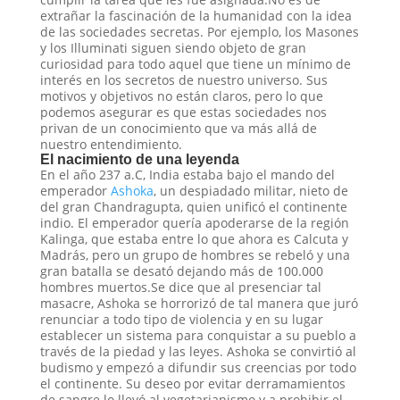
extrañar la fascinación de la humanidad con la idea
de las sociedades secretas. Por ejemplo, los Masones
y los Illuminati siguen siendo objeto de gran
curiosidad para todo aquel que tiene un mínimo de
interés en los secretos de nuestro universo. Sus
motivos y objetivos no están claros, pero lo que
podemos asegurar es que estas sociedades nos
privan de un conocimiento que va más allá de
nuestro entendimiento.
El nacimiento de una leyenda
En el año 237 a.C, India estaba bajo el mando del
emperador
Ashoka
, un despiadado militar, nieto de
del gran Chandragupta, quien unificó el continente
indio. El emperador quería apoderarse de la región
Kalinga, que estaba entre lo que ahora es Calcuta y
Madrás, pero un grupo de hombres se rebeló y una
gran batalla se desató dejando más de 100.000
hombres muertos.Se dice que al presenciar tal
masacre, Ashoka se horrorizó de tal manera que juró
renunciar a todo tipo de violencia y en su lugar
establecer un sistema para conquistar a su pueblo a
través de la piedad y las leyes. Ashoka se convirtió al
budismo y empezó a difundir sus creencias por todo
el continente. Su deseo por evitar derramamientos
de sangre lo llevó al vegetarianismo y a prohibir el