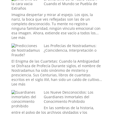
Cuando el Mundo se Puebla de
de
Voynich:
Extraños
las
¿Un
Lluvias
engaño
Imagina despertar y mirar al espejo. Los ojos, la
de
medieval,
nariz, la boca que ves reflejadas son las de un
Animales
un
completo desconocido. Tu mente no registra
tratado
ninguna familiaridad, ningún vínculo emocional con
secreto
esa imagen. Ahora, extiende ese vacío a todos los...
o
:
Lee más
un
El
Las Profecías de Nostradamus:
mensaje
Síndrome
¿Coincidencia, Interpretación o
de
de
Fraude?
las
la
estrellas?
«Cara
El Enigma de las Cuartetas: Cuando la Ambigüedad
Vacía»:
se Disfraza de Profecía Durante siglos, el nombre de
Cuando
Nostradamus ha sido sinónimo de misterio y
el
presciencia. Sus Centurias, libros de cuartetas
Mundo
escritos en el siglo XVI, han sido un caldo de cultivo...
se
:
Lee más
Puebla
Las
de
Los Nueve Desconocidos: Los
Profecías
Extraños
Guardianes Inmortales del
de
Conocimiento Prohibido
Nostradamus:
¿Coincidencia,
En las sombras de la historia,
Interpretación
entre el polvo de los archivos olvidados y los