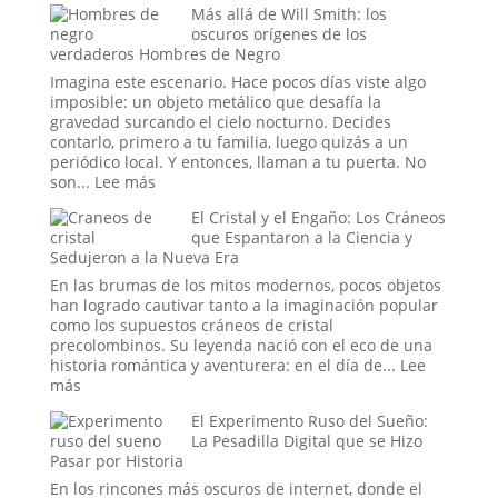
Más allá de Will Smith: los
Acontecimi
Proyecto
oscuros orígenes de los
Recientes
Blue
verdaderos Hombres de Negro
de
Beam
Venezuela
y
Imagina este escenario. Hace pocos días viste algo
el
imposible: un objeto metálico que desafía la
Nuevo
gravedad surcando el cielo nocturno. Decides
Orden
contarlo, primero a tu familia, luego quizás a un
Mundial
periódico local. Y entonces, llaman a tu puerta. No
:
son...
Lee más
Más
El Cristal y el Engaño: Los Cráneos
allá
que Espantaron a la Ciencia y
de
Sedujeron a la Nueva Era
Will
Smith:
En las brumas de los mitos modernos, pocos objetos
los
han logrado cautivar tanto a la imaginación popular
oscuros
como los supuestos cráneos de cristal
orígenes
precolombinos. Su leyenda nació con el eco de una
de
historia romántica y aventurera: en el día de...
Lee
los
:
más
verdaderos
El
Hombres
El Experimento Ruso del Sueño:
Cristal
de
La Pesadilla Digital que se Hizo
y
Pasar por Historia
Negro
el
Engaño:
En los rincones más oscuros de internet, donde el