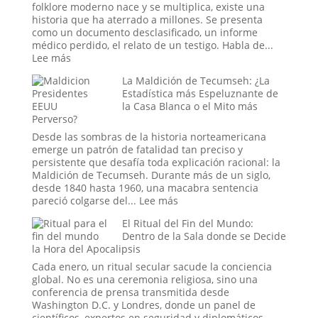
Los
folklore moderno nace y se multiplica, existe una
Cráneos
historia que ha aterrado a millones. Se presenta
que
como un documento desclasificado, un informe
Espantaron
médico perdido, el relato de un testigo. Habla de...
a
:
Lee más
la
El
Ciencia
La Maldición de Tecumseh: ¿La
Experimento
y
Estadística más Espeluznante de
Ruso
Sedujeron
la Casa Blanca o el Mito más
del
Perverso?
a
Sueño:
la
La
Desde las sombras de la historia norteamericana
Nueva
Pesadilla
emerge un patrón de fatalidad tan preciso y
Era
Digital
persistente que desafía toda explicación racional: la
que
Maldición de Tecumseh. Durante más de un siglo,
se
desde 1840 hasta 1960, una macabra sentencia
Hizo
:
pareció colgarse del...
Lee más
Pasar
La
por
El Ritual del Fin del Mundo:
Maldición
Historia
Dentro de la Sala donde se Decide
de
la Hora del Apocalipsis
Tecumseh:
¿La
Cada enero, un ritual secular sacude la conciencia
Estadística
global. No es una ceremonia religiosa, sino una
más
conferencia de prensa transmitida desde
Espeluznante
Washington D.C. y Londres, donde un panel de
de
científicos, expertos en seguridad y diplomáticos