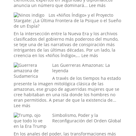
la
:
anuncia un número que dominará...
Lee más
Casa
El
Los «Niños Índigo» y el Proyecto
Blanca
Ritual
Stargate: ¿La Última Frontera de la Psique o el Sueño
o
del
de un Espía?
el
Fin
Mito
del
En la intersección entre la Nueva Era y los archivos
más
Mundo:
clasificados del gobierno más poderoso del mundo,
Perverso?
Dentro
se teje una de las narrativas de conspiración más
de
intrigantes de las últimas décadas. Por un lado, la
la
:
creencia en los «Niños Índigo»,...
Lee más
Sala
Los
Las Guerreras Amazonas: La
donde
«Niños
leyenda
se
Índigo»
Decide
y
A través de los tiempos ha estado
la
el
presente la imagen mitológica clásica de las
Hora
Proyecto
amazonas, ese grupo de aguerridas mujeres que se
del
Stargate:
cree habitaban en una isla donde los hombres no
Apocalipsis
¿La
eran permitidos. A pesar de que la existencia de...
Última
:
Lee más
Frontera
Las
Simbolismo, Poder y la
de
Guerreras
Reconfiguración del Orden Global
la
Amazonas:
en la Era Trump
Psique
La
o
leyenda
En los anales del poder, las transformaciones más