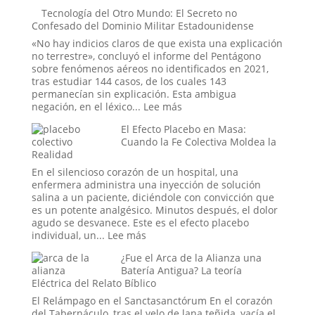
a
El
Tecnología del Otro Mundo: El Secreto no
las
juego
Confesado del Dominio Militar Estadounidense
estrellas
de
o
la
«No hay indicios claros de que exista una explicación
un
Ouija
no terrestre», concluyó el informe del Pentágono
trauma
online:
sobre fenómenos aéreos no identificados en 2021,
reprimido?
¿Pueden
tras estudiar 144 casos, de los cuales 143
los
permanecían sin explicación. Esta ambigua
rituales
:
negación, en el léxico...
Lee más
en
Tecnología
El Efecto Placebo en Masa:
el
del
Cuando la Fe Colectiva Moldea la
mundo
Otro
Realidad
digital
Mundo:
abrir
El
En el silencioso corazón de un hospital, una
portales?
Secreto
enfermera administra una inyección de solución
no
salina a un paciente, diciéndole con convicción que
Confesado
es un potente analgésico. Minutos después, el dolor
del
agudo se desvanece. Este es el efecto placebo
Dominio
:
individual, un...
Lee más
Militar
El
¿Fue el Arca de la Alianza una
Estadounidense
Efecto
Batería Antigua? La teoría
Placebo
Eléctrica del Relato Bíblico
en
Masa:
El Relámpago en el Sanctasanctórum En el corazón
Cuando
del Tabernáculo, tras el velo de lana teñida, yacía el