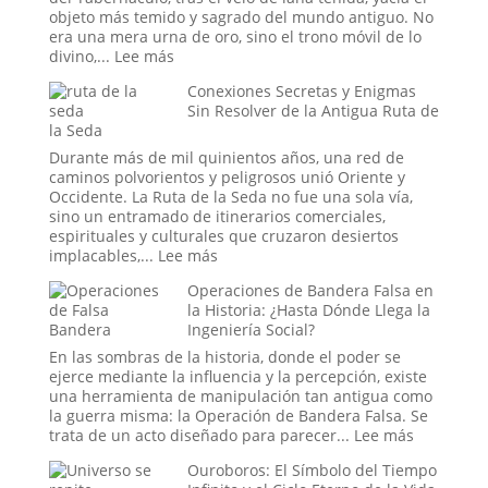
la
objeto más temido y sagrado del mundo antiguo. No
Fe
era una mera urna de oro, sino el trono móvil de lo
Colectiva
:
divino,...
Lee más
Moldea
¿Fue
Conexiones Secretas y Enigmas
la
el
Sin Resolver de la Antigua Ruta de
Realidad
Arca
la Seda
de
la
Durante más de mil quinientos años, una red de
Alianza
caminos polvorientos y peligrosos unió Oriente y
una
Occidente. La Ruta de la Seda no fue una sola vía,
Batería
sino un entramado de itinerarios comerciales,
Antigua?
espirituales y culturales que cruzaron desiertos
La
:
implacables,...
Lee más
teoría
Conexiones
Eléctrica
Operaciones de Bandera Falsa en
Secretas
del
la Historia: ¿Hasta Dónde Llega la
y
Relato
Ingeniería Social?
Enigmas
Bíblico
Sin
En las sombras de la historia, donde el poder se
Resolver
ejerce mediante la influencia y la percepción, existe
de
una herramienta de manipulación tan antigua como
la
la guerra misma: la Operación de Bandera Falsa. Se
Antigua
:
trata de un acto diseñado para parecer...
Lee más
Ruta
Operacio
Ouroboros: El Símbolo del Tiempo
de
de