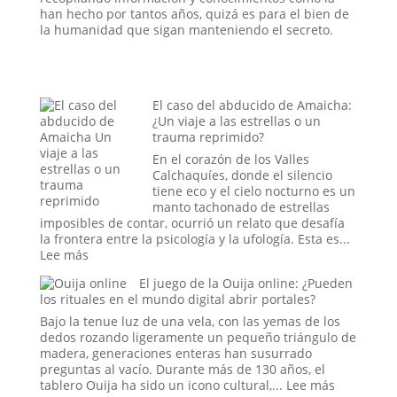
han hecho por tantos años, quizá es para el bien de
la humanidad que sigan manteniendo el secreto.
El caso del abducido de Amaicha:
¿Un viaje a las estrellas o un
trauma reprimido?
En el corazón de los Valles
Calchaquíes, donde el silencio
tiene eco y el cielo nocturno es un
manto tachonado de estrellas
imposibles de contar, ocurrió un relato que desafía
la frontera entre la psicología y la ufología. Esta es...
:
Lee más
El
El juego de la Ouija online: ¿Pueden
caso
los rituales en el mundo digital abrir portales?
del
abducido
Bajo la tenue luz de una vela, con las yemas de los
de
dedos rozando ligeramente un pequeño triángulo de
Amaicha:
madera, generaciones enteras han susurrado
¿Un
preguntas al vacío. Durante más de 130 años, el
viaje
:
tablero Ouija ha sido un icono cultural,...
Lee más