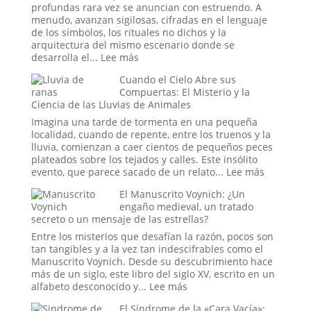
el
profundas rara vez se anuncian con estruendo. A
Sueño
menudo, avanzan sigilosas, cifradas en el lenguaje
de
de los símbolos, los rituales no dichos y la
un
arquitectura del mismo escenario donde se
Espía?
:
desarrolla el...
Lee más
Simbolismo,
Cuando el Cielo Abre sus
Poder
Compuertas: El Misterio y la
y
Ciencia de las Lluvias de Animales
la
Reconfiguración
Imagina una tarde de tormenta en una pequeña
del
localidad, cuando de repente, entre los truenos y la
Orden
lluvia, comienzan a caer cientos de pequeños peces
Global
plateados sobre los tejados y calles. Este insólito
en
:
evento, que parece sacado de un relato...
Lee más
la
Cuando
El Manuscrito Voynich: ¿Un
Era
el
engaño medieval, un tratado
Trump
Cielo
secreto o un mensaje de las estrellas?
Abre
sus
Entre los misterios que desafían la razón, pocos son
Compuert
tan tangibles y a la vez tan indescifrables como el
El
Manuscrito Voynich. Desde su descubrimiento hace
Misterio
más de un siglo, este libro del siglo XV, escrito en un
y
:
alfabeto desconocido y...
Lee más
la
El
El Síndrome de la «Cara Vacía»:
Ciencia
Manuscrito