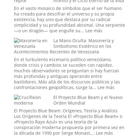
Infinito y el Ciclo Eterno de la Vida
la
Bandera
Seda
Falsa
En el vasto mosaico de símbolos que el ser humano
en
ha creado para descifrar el universo y su propia
la
existencia, hay uno que destaca por su radical
Historia:
simplicidad y su profundidad abismal. Una serpiente
¿Hasta
:
—o un dragón— que engulle su...
Lee más
Dónde
Ouroboros:
La Mano Oculta: Masonería y
Llega
El
Simbolismo Esotérico en los
la
Símbolo
Acontecimientos Recientes de Venezuela
Ingeniería
del
Social?
Tiempo
En el turbulento escenario político venezolano,
Infinito
donde crisis y cambios se suceden con rapidez,
y
muchos observadores se preguntan si hay fuerzas
el
más profundas y antiguas operando entre
Ciclo
bastidores. Más allá de los discursos públicos y las
Eterno
:
confrontaciones geopolíticas, surge la...
Lee más
de
La
El Proyecto Blue Beam y el Nuevo
la
Mano
Orden Mundial
Vida
Oculta:
Masonería
El Proyecto Blue Beam: Orígenes, Teoría y Análisis
y
Los Orígenes de la Teoría El «Proyecto Blue Beam» o
Simbolismo
«Proyecto Rayo Azul» es una teoría de la
Esotérico
conspiración moderna propuesta por primera vez en
en
:
la década de 1990 por Serge Monast,...
Lee más
los
El