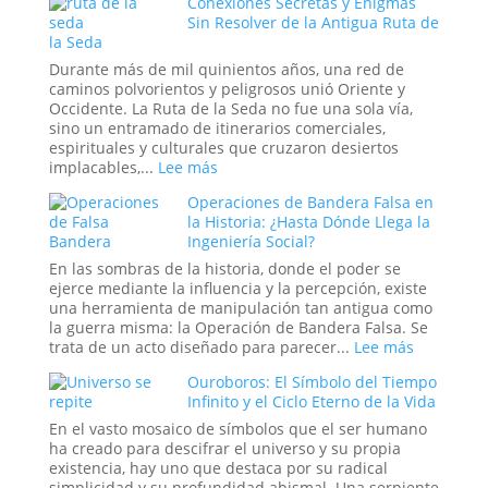
Conexiones Secretas y Enigmas
la
el
Sin Resolver de la Antigua Ruta de
Realidad
Arca
la Seda
de
la
Durante más de mil quinientos años, una red de
Alianza
caminos polvorientos y peligrosos unió Oriente y
una
Occidente. La Ruta de la Seda no fue una sola vía,
Batería
sino un entramado de itinerarios comerciales,
Antigua?
espirituales y culturales que cruzaron desiertos
La
:
implacables,...
Lee más
teoría
Conexiones
Eléctrica
Operaciones de Bandera Falsa en
Secretas
del
la Historia: ¿Hasta Dónde Llega la
y
Relato
Ingeniería Social?
Enigmas
Bíblico
Sin
En las sombras de la historia, donde el poder se
Resolver
ejerce mediante la influencia y la percepción, existe
de
una herramienta de manipulación tan antigua como
la
la guerra misma: la Operación de Bandera Falsa. Se
Antigua
:
trata de un acto diseñado para parecer...
Lee más
Ruta
Operacio
Ouroboros: El Símbolo del Tiempo
de
de
Infinito y el Ciclo Eterno de la Vida
la
Bandera
Seda
Falsa
En el vasto mosaico de símbolos que el ser humano
en
ha creado para descifrar el universo y su propia
la
existencia, hay uno que destaca por su radical
Historia:
simplicidad y su profundidad abismal. Una serpiente