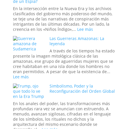
de un Espía?
el
Fin
Mito
del
En la intersección entre la Nueva Era y los archivos
más
Mundo:
clasificados del gobierno más poderoso del mundo,
Perverso?
Dentro
se teje una de las narrativas de conspiración más
de
intrigantes de las últimas décadas. Por un lado, la
la
:
creencia en los «Niños Índigo»,...
Lee más
Sala
Los
Las Guerreras Amazonas: La
donde
«Niños
leyenda
se
Índigo»
Decide
y
A través de los tiempos ha estado
la
el
presente la imagen mitológica clásica de las
Hora
Proyecto
amazonas, ese grupo de aguerridas mujeres que se
del
Stargate:
cree habitaban en una isla donde los hombres no
Apocalipsis
¿La
eran permitidos. A pesar de que la existencia de...
Última
:
Lee más
Frontera
Las
Simbolismo, Poder y la
de
Guerreras
Reconfiguración del Orden Global
la
Amazonas:
en la Era Trump
Psique
La
o
leyenda
En los anales del poder, las transformaciones más
el
profundas rara vez se anuncian con estruendo. A
Sueño
menudo, avanzan sigilosas, cifradas en el lenguaje
de
de los símbolos, los rituales no dichos y la
un
arquitectura del mismo escenario donde se
Espía?