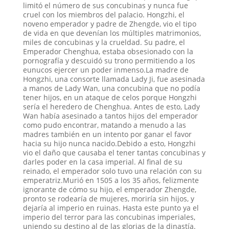
limitó el número de sus concubinas y nunca fue
cruel con los miembros del palacio. Hongzhi, el
noveno emperador y padre de Zhengde, vio el tipo
de vida en que devenían los múltiples matrimonios,
miles de concubinas y la crueldad. Su padre, el
Emperador Chenghua, estaba obsesionado con la
pornografía y descuidó su trono permitiendo a los
eunucos ejercer un poder inmenso.La madre de
Hongzhi, una consorte llamada Lady Ji, fue asesinada
a manos de Lady Wan, una concubina que no podía
tener hijos, en un ataque de celos porque Hongzhi
sería el heredero de Chenghua. Antes de esto, Lady
Wan había asesinado a tantos hijos del emperador
como pudo encontrar, matando a menudo a las
madres también en un intento por ganar el favor
hacia su hijo nunca nacido.Debido a esto, Hongzhi
vio el daño que causaba el tener tantas concubinas y
darles poder en la casa imperial. Al final de su
reinado, el emperador solo tuvo una relación con su
emperatriz.Murió en 1505 a los 35 años, felizmente
ignorante de cómo su hijo, el emperador Zhengde,
pronto se rodearía de mujeres, moriría sin hijos, y
dejaría al imperio en ruinas. Hasta este punto ya el
imperio del terror para las concubinas imperiales,
uniendo su destino al de las glorias de la dinastía.