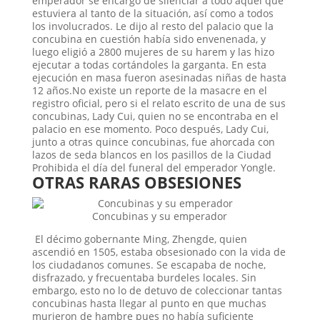
emperador se encargó de silenciar a todo aquél que
estuviera al tanto de la situación, así como a todos
los involucrados. Le dijo al resto del palacio que la
concubina en cuestión había sido envenenada, y
luego eligió a 2800 mujeres de su harem y las hizo
ejecutar a todas cortándoles la garganta. En esta
ejecución en masa fueron asesinadas niñas de hasta
12 años.No existe un reporte de la masacre en el
registro oficial, pero si el relato escrito de una de sus
concubinas, Lady Cui, quien no se encontraba en el
palacio en ese momento. Poco después, Lady Cui,
junto a otras quince concubinas, fue ahorcada con
lazos de seda blancos en los pasillos de la Ciudad
Prohibida el día del funeral del emperador Yongle.
OTRAS RARAS OBSESIONES
Concubinas y su emperador
El décimo gobernante Ming, Zhengde, quien
ascendió en 1505, estaba obsesionado con la vida de
los ciudadanos comunes. Se escapaba de noche,
disfrazado, y frecuentaba burdeles locales. Sin
embargo, esto no lo de detuvo de coleccionar tantas
concubinas hasta llegar al punto en que muchas
murieron de hambre pues no había suficiente