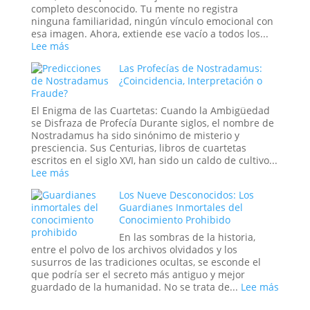
Animales
un
completo desconocido. Tu mente no registra
tratado
ninguna familiaridad, ningún vínculo emocional con
secreto
esa imagen. Ahora, extiende ese vacío a todos los...
o
:
Lee más
un
El
Las Profecías de Nostradamus:
mensaje
Síndrome
¿Coincidencia, Interpretación o
de
de
Fraude?
las
la
estrellas?
«Cara
El Enigma de las Cuartetas: Cuando la Ambigüedad
Vacía»:
se Disfraza de Profecía Durante siglos, el nombre de
Cuando
Nostradamus ha sido sinónimo de misterio y
el
presciencia. Sus Centurias, libros de cuartetas
Mundo
escritos en el siglo XVI, han sido un caldo de cultivo...
se
:
Lee más
Puebla
Las
de
Los Nueve Desconocidos: Los
Profecías
Extraños
Guardianes Inmortales del
de
Conocimiento Prohibido
Nostradamus:
¿Coincidencia,
En las sombras de la historia,
Interpretación
entre el polvo de los archivos olvidados y los
o
susurros de las tradiciones ocultas, se esconde el
Fraude?
que podría ser el secreto más antiguo y mejor
:
guardado de la humanidad. No se trata de...
Lee más
Los