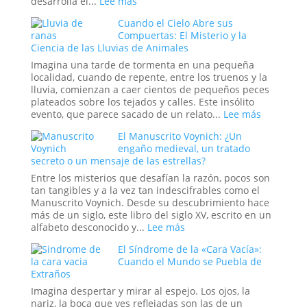
:
desarrolla el...
Lee más
Simbolismo,
Cuando el Cielo Abre sus
Poder
Compuertas: El Misterio y la
y
Ciencia de las Lluvias de Animales
la
Reconfiguración
Imagina una tarde de tormenta en una pequeña
del
localidad, cuando de repente, entre los truenos y la
Orden
lluvia, comienzan a caer cientos de pequeños peces
Global
plateados sobre los tejados y calles. Este insólito
en
:
evento, que parece sacado de un relato...
Lee más
la
Cuando
El Manuscrito Voynich: ¿Un
Era
el
engaño medieval, un tratado
Trump
Cielo
secreto o un mensaje de las estrellas?
Abre
sus
Entre los misterios que desafían la razón, pocos son
Compuert
tan tangibles y a la vez tan indescifrables como el
El
Manuscrito Voynich. Desde su descubrimiento hace
Misterio
más de un siglo, este libro del siglo XV, escrito en un
y
:
alfabeto desconocido y...
Lee más
la
El
El Síndrome de la «Cara Vacía»:
Ciencia
Manuscrito
Cuando el Mundo se Puebla de
de
Voynich:
Extraños
las
¿Un
Lluvias
engaño
Imagina despertar y mirar al espejo. Los ojos, la
de
medieval,
nariz, la boca que ves reflejadas son las de un