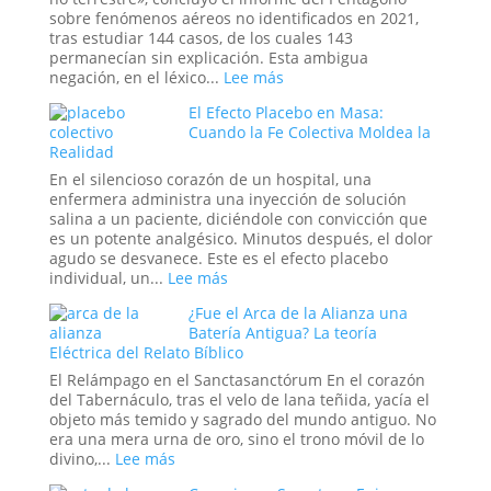
trauma
online:
sobre fenómenos aéreos no identificados en 2021,
reprimido?
¿Pueden
tras estudiar 144 casos, de los cuales 143
los
permanecían sin explicación. Esta ambigua
rituales
:
negación, en el léxico...
Lee más
en
Tecnología
El Efecto Placebo en Masa:
el
del
Cuando la Fe Colectiva Moldea la
mundo
Otro
Realidad
digital
Mundo:
abrir
El
En el silencioso corazón de un hospital, una
portales?
Secreto
enfermera administra una inyección de solución
no
salina a un paciente, diciéndole con convicción que
Confesado
es un potente analgésico. Minutos después, el dolor
del
agudo se desvanece. Este es el efecto placebo
Dominio
:
individual, un...
Lee más
Militar
El
¿Fue el Arca de la Alianza una
Estadounidense
Efecto
Batería Antigua? La teoría
Placebo
Eléctrica del Relato Bíblico
en
Masa:
El Relámpago en el Sanctasanctórum En el corazón
Cuando
del Tabernáculo, tras el velo de lana teñida, yacía el
la
objeto más temido y sagrado del mundo antiguo. No
Fe
era una mera urna de oro, sino el trono móvil de lo
Colectiva
:
divino,...
Lee más
Moldea
¿Fue