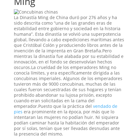
Ming
La Dinastía Ming de China duró por 276 años y ha
sido descrita como “una de las grandes eras de
estabilidad entre gobierno y sociedad en la historia
humana”. Esta dinastía se volvió una superpotencia
global, llevando a cabo expediciones marítimas antes
que Cristóbal Colón y produciendo libros antes de la
invención de la imprenta en Gran Bretaña.Pero
mientras la dinastía fue alabada por su estabilidad e
innovación, en el fondo se desenvolvían hechos
oscuros.La crueldad de los emperadores Ming no
conocía límites, y era específicamente dirigida a las
concubinas imperiales. Algunos de los emperadores
tuvieron más de 9000 concubinas, muchas de las
cuales fueron secuestradas de sus hogares y tenían
prohibido abandonar su lujosa prisión, excepto
cuando eran solicitadas en la cama del
emperador.Puesto que la práctica del
vendado de
pies
era prominente en la época, por más que lo
intentaran las mujeres no podían huir. Ni siquiera
podían caminar hasta la habitación del emperador
por sí solas, tenían que ser llevadas desnudas ante
la presencia del mismo.