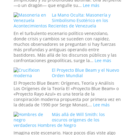
¿Hasta
:
—o un dragón— que engulle su...
Lee más
Dónde
Ouroboros:
La Mano Oculta: Masonería y
Llega
El
Simbolismo Esotérico en los
la
Símbolo
Acontecimientos Recientes de Venezuela
Ingeniería
del
Social?
Tiempo
En el turbulento escenario político venezolano,
Infinito
donde crisis y cambios se suceden con rapidez,
y
muchos observadores se preguntan si hay fuerzas
el
más profundas y antiguas operando entre
Ciclo
bastidores. Más allá de los discursos públicos y las
Eterno
:
confrontaciones geopolíticas, surge la...
Lee más
de
La
El Proyecto Blue Beam y el Nuevo
la
Mano
Orden Mundial
Vida
Oculta:
Masonería
El Proyecto Blue Beam: Orígenes, Teoría y Análisis
y
Los Orígenes de la Teoría El «Proyecto Blue Beam» o
Simbolismo
«Proyecto Rayo Azul» es una teoría de la
Esotérico
conspiración moderna propuesta por primera vez en
en
:
la década de 1990 por Serge Monast,...
Lee más
los
El
Más allá de Will Smith: los
Acontecimi
Proyecto
oscuros orígenes de los
Recientes
Blue
verdaderos Hombres de Negro
de
Beam
Venezuela
y
Imagina este escenario. Hace pocos días viste algo