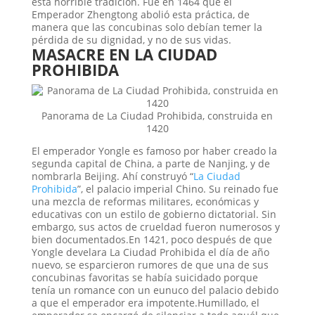
esta horrible tradición. Fue en 1464 que el
Emperador Zhengtong abolió esta práctica, de
manera que las concubinas solo debían temer la
pérdida de su dignidad, y no de sus vidas.
MASACRE EN LA CIUDAD
PROHIBIDA
Panorama de La Ciudad Prohibida, construida en
1420
El emperador Yongle es famoso por haber creado la
segunda capital de China, a parte de Nanjing, y de
nombrarla Beijing. Ahí construyó “
La Ciudad
Prohibida
”, el palacio imperial Chino. Su reinado fue
una mezcla de reformas militares, económicas y
educativas con un estilo de gobierno dictatorial. Sin
embargo, sus actos de crueldad fueron numerosos y
bien documentados.En 1421, poco después de que
Yongle develara La Ciudad Prohibida el día de año
nuevo, se esparcieron rumores de que una de sus
concubinas favoritas se había suicidado porque
tenía un romance con un eunuco del palacio debido
a que el emperador era impotente.Humillado, el