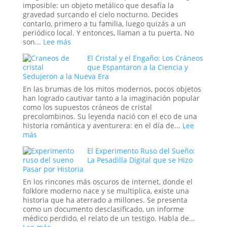
el
imposible: un objeto metálico que desafía la
Nuevo
gravedad surcando el cielo nocturno. Decides
Orden
contarlo, primero a tu familia, luego quizás a un
Mundial
periódico local. Y entonces, llaman a tu puerta. No
:
son...
Lee más
Más
El Cristal y el Engaño: Los Cráneos
allá
que Espantaron a la Ciencia y
de
Sedujeron a la Nueva Era
Will
Smith:
En las brumas de los mitos modernos, pocos objetos
los
han logrado cautivar tanto a la imaginación popular
oscuros
como los supuestos cráneos de cristal
orígenes
precolombinos. Su leyenda nació con el eco de una
de
historia romántica y aventurera: en el día de...
Lee
los
:
más
verdaderos
El
Hombres
El Experimento Ruso del Sueño:
Cristal
de
La Pesadilla Digital que se Hizo
y
Pasar por Historia
Negro
el
Engaño:
En los rincones más oscuros de internet, donde el
Los
folklore moderno nace y se multiplica, existe una
Cráneos
historia que ha aterrado a millones. Se presenta
que
como un documento desclasificado, un informe
Espantaron
médico perdido, el relato de un testigo. Habla de...
a
: