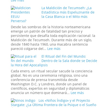
Lee más
la
El
Ciencia
La Maldición de Tecumseh: ¿La
Experimento
y
Estadística más Espeluznante de
Ruso
Sedujeron
la Casa Blanca o el Mito más
del
Perverso?
a
Sueño:
la
La
Desde las sombras de la historia norteamericana
Nueva
Pesadilla
emerge un patrón de fatalidad tan preciso y
Era
Digital
persistente que desafía toda explicación racional: la
que
Maldición de Tecumseh. Durante más de un siglo,
se
desde 1840 hasta 1960, una macabra sentencia
Hizo
:
pareció colgarse del...
Lee más
Pasar
La
por
El Ritual del Fin del Mundo:
Maldición
Historia
Dentro de la Sala donde se Decide
de
la Hora del Apocalipsis
Tecumseh:
¿La
Cada enero, un ritual secular sacude la conciencia
Estadística
global. No es una ceremonia religiosa, sino una
más
conferencia de prensa transmitida desde
Espeluznante
Washington D.C. y Londres, donde un panel de
de
científicos, expertos en seguridad y diplomáticos
la
:
anuncia un número que dominará...
Lee más
Casa
El
Los «Niños Índigo» y el Proyecto
Blanca
Ritual
Stargate: ¿La Última Frontera de la Psique o el Sueño
o
del