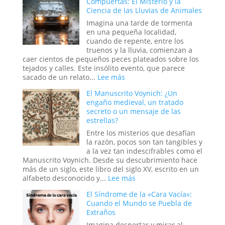
Compuertas: El Misterio y la
y
Ciencia de las Lluvias de Animales
la
Reconfiguración
Imagina una tarde de tormenta
del
en una pequeña localidad,
Orden
cuando de repente, entre los
Global
truenos y la lluvia, comienzan a
en
caer cientos de pequeños peces plateados sobre los
la
tejados y calles. Este insólito evento, que parece
Era
:
sacado de un relato...
Lee más
Trump
Cuando
El Manuscrito Voynich: ¿Un
el
engaño medieval, un tratado
Cielo
secreto o un mensaje de las
Abre
estrellas?
sus
Compuertas:
Entre los misterios que desafían
El
la razón, pocos son tan tangibles y
Misterio
a la vez tan indescifrables como el
y
Manuscrito Voynich. Desde su descubrimiento hace
la
más de un siglo, este libro del siglo XV, escrito en un
Ciencia
:
alfabeto desconocido y...
Lee más
de
El
El Síndrome de la «Cara Vacía»:
las
Manuscrito
Cuando el Mundo se Puebla de
Lluvias
Voynich:
Extraños
de
¿Un
Animales
engaño
Imagina despertar y mirar al