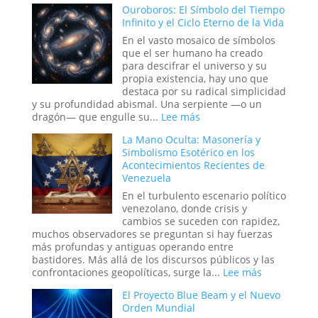
Ouroboros: El Símbolo del Tiempo
Seda
de
Infinito y el Ciclo Eterno de la Vida
Bandera
Falsa
En el vasto mosaico de símbolos
en
que el ser humano ha creado
la
para descifrar el universo y su
Historia:
propia existencia, hay uno que
¿Hasta
destaca por su radical simplicidad
Dónde
y su profundidad abismal. Una serpiente —o un
Llega
:
dragón— que engulle su...
Lee más
la
Ouroboros:
La Mano Oculta: Masonería y
Ingeniería
El
Simbolismo Esotérico en los
Social?
Símbolo
Acontecimientos Recientes de
del
Venezuela
Tiempo
Infinito
En el turbulento escenario político
y
venezolano, donde crisis y
el
cambios se suceden con rapidez,
Ciclo
muchos observadores se preguntan si hay fuerzas
Eterno
más profundas y antiguas operando entre
de
bastidores. Más allá de los discursos públicos y las
la
:
confrontaciones geopolíticas, surge la...
Lee más
Vida
La
El Proyecto Blue Beam y el Nuevo
Mano
Orden Mundial
Oculta: