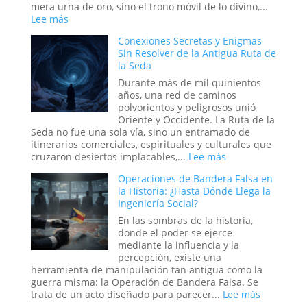
Moldea
mera urna de oro, sino el trono móvil de lo divino,...
la
:
Lee más
Realidad
¿Fue
Conexiones Secretas y Enigmas
el
Sin Resolver de la Antigua Ruta de
Arca
la Seda
de
la
Durante más de mil quinientos
Alianza
años, una red de caminos
una
polvorientos y peligrosos unió
Batería
Oriente y Occidente. La Ruta de la
Antigua?
Seda no fue una sola vía, sino un entramado de
La
itinerarios comerciales, espirituales y culturales que
teoría
:
cruzaron desiertos implacables,...
Lee más
Eléctrica
Conexiones
del
Operaciones de Bandera Falsa en
Secretas
Relato
la Historia: ¿Hasta Dónde Llega la
y
Bíblico
Ingeniería Social?
Enigmas
Sin
En las sombras de la historia,
Resolver
donde el poder se ejerce
de
mediante la influencia y la
la
percepción, existe una
Antigua
herramienta de manipulación tan antigua como la
Ruta
guerra misma: la Operación de Bandera Falsa. Se
de
:
trata de un acto diseñado para parecer...
Lee más
la
Operacio