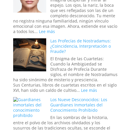
medieval,
espejo. Los ojos, la nariz, la boca
un
que ves reflejadas son las de un
tratado
completo desconocido. Tu mente
secreto
no registra ninguna familiaridad, ningún vínculo
o
emocional con esa imagen. Ahora, extiende ese vacío
un
:
a todos los...
Lee más
mensaje
El
Las Profecías de Nostradamus:
de
Síndrome
¿Coincidencia, Interpretación o
las
de
Fraude?
estrellas?
la
«Cara
El Enigma de las Cuartetas:
Vacía»:
Cuando la Ambigüedad se
Cuando
Disfraza de Profecía Durante
el
siglos, el nombre de Nostradamus
Mundo
ha sido sinónimo de misterio y presciencia.
se
Sus Centurias, libros de cuartetas escritos en el siglo
Puebla
:
XVI, han sido un caldo de cultivo...
Lee más
de
Las
Los Nueve Desconocidos: Los
Extraños
Profecías
Guardianes Inmortales del
de
Conocimiento Prohibido
Nostradamus:
¿Coincidencia,
En las sombras de la historia,
Interpretación
entre el polvo de los archivos olvidados y los
o
susurros de las tradiciones ocultas, se esconde el