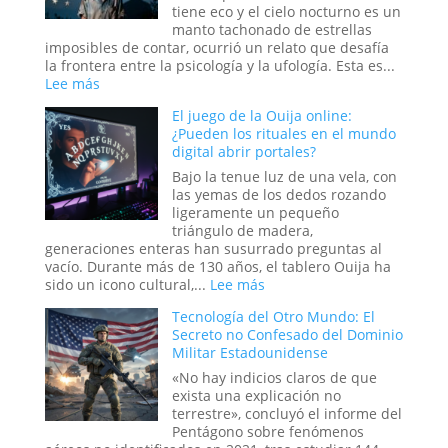
tiene eco y el cielo nocturno es un
manto tachonado de estrellas
imposibles de contar, ocurrió un relato que desafía
la frontera entre la psicología y la ufología. Esta es...
:
Lee más
El
El juego de la Ouija online:
caso
¿Pueden los rituales en el mundo
del
digital abrir portales?
abducido
de
Bajo la tenue luz de una vela, con
Amaicha:
las yemas de los dedos rozando
¿Un
ligeramente un pequeño
viaje
triángulo de madera,
a
generaciones enteras han susurrado preguntas al
las
vacío. Durante más de 130 años, el tablero Ouija ha
estrellas
:
sido un icono cultural,...
Lee más
o
El
un
Tecnología del Otro Mundo: El
juego
trauma
Secreto no Confesado del Dominio
de
reprimido?
Militar Estadounidense
la
Ouija
«No hay indicios claros de que
online:
exista una explicación no
¿Pueden
terrestre», concluyó el informe del
los
Pentágono sobre fenómenos
rituales