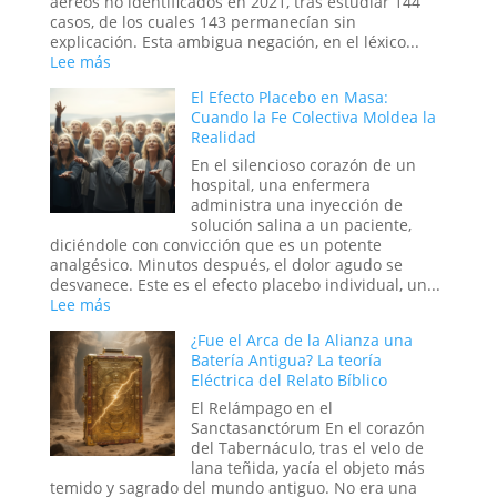
aéreos no identificados en 2021, tras estudiar 144
en
casos, de los cuales 143 permanecían sin
el
explicación. Esta ambigua negación, en el léxico...
mundo
:
Lee más
digital
Tecnología
El Efecto Placebo en Masa:
abrir
del
Cuando la Fe Colectiva Moldea la
portales?
Otro
Realidad
Mundo:
El
En el silencioso corazón de un
Secreto
hospital, una enfermera
no
administra una inyección de
Confesado
solución salina a un paciente,
del
diciéndole con convicción que es un potente
Dominio
analgésico. Minutos después, el dolor agudo se
Militar
desvanece. Este es el efecto placebo individual, un...
Estadounidense
:
Lee más
El
¿Fue el Arca de la Alianza una
Efecto
Batería Antigua? La teoría
Placebo
Eléctrica del Relato Bíblico
en
Masa:
El Relámpago en el
Cuando
Sanctasanctórum En el corazón
la
del Tabernáculo, tras el velo de
Fe
lana teñida, yacía el objeto más
Colectiva
temido y sagrado del mundo antiguo. No era una