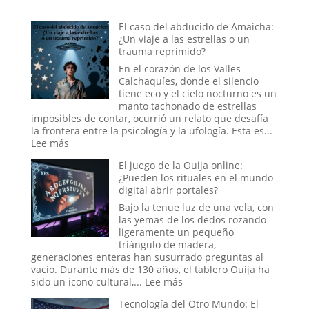
El caso del abducido de Amaicha:
¿Un viaje a las estrellas o un
trauma reprimido?
En el corazón de los Valles
Calchaquíes, donde el silencio
tiene eco y el cielo nocturno es un
manto tachonado de estrellas
imposibles de contar, ocurrió un relato que desafía
la frontera entre la psicología y la ufología. Esta es...
:
Lee más
El
El juego de la Ouija online:
caso
¿Pueden los rituales en el mundo
del
digital abrir portales?
abducido
de
Bajo la tenue luz de una vela, con
Amaicha:
las yemas de los dedos rozando
¿Un
ligeramente un pequeño
viaje
triángulo de madera,
a
generaciones enteras han susurrado preguntas al
las
vacío. Durante más de 130 años, el tablero Ouija ha
estrellas
:
sido un icono cultural,...
Lee más
o
El
un
Tecnología del Otro Mundo: El
juego