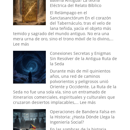
Batería Antigua? La teoría
Placebo
Eléctrica del Relato Bíblico
en
Masa:
El Relámpago en el
Cuando
Sanctasanctórum En el corazón
la
del Tabernáculo, tras el velo de
Fe
lana teñida, yacía el objeto más
Colectiva
temido y sagrado del mundo antiguo. No era una
Moldea
mera urna de oro, sino el trono móvil de lo divino,...
la
:
Lee más
Realidad
¿Fue
Conexiones Secretas y Enigmas
el
Sin Resolver de la Antigua Ruta de
Arca
la Seda
de
la
Durante más de mil quinientos
Alianza
años, una red de caminos
una
polvorientos y peligrosos unió
Batería
Oriente y Occidente. La Ruta de la
Antigua?
Seda no fue una sola vía, sino un entramado de
La
itinerarios comerciales, espirituales y culturales que
teoría
:
cruzaron desiertos implacables,...
Lee más
Eléctrica
Conexiones
del
Operaciones de Bandera Falsa en
Secretas
Relato
la Historia: ¿Hasta Dónde Llega la
y
Bíblico
Ingeniería Social?
Enigmas
Sin
En las sombras de la historia,