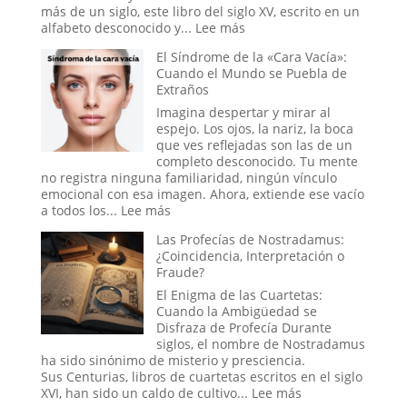
la
más de un siglo, este libro del siglo XV, escrito en un
Ciencia
:
alfabeto desconocido y...
Lee más
de
El
El Síndrome de la «Cara Vacía»:
las
Manuscrito
Cuando el Mundo se Puebla de
Lluvias
Voynich:
Extraños
de
¿Un
Animales
engaño
Imagina despertar y mirar al
medieval,
espejo. Los ojos, la nariz, la boca
un
que ves reflejadas son las de un
tratado
completo desconocido. Tu mente
secreto
no registra ninguna familiaridad, ningún vínculo
o
emocional con esa imagen. Ahora, extiende ese vacío
un
:
a todos los...
Lee más
mensaje
El
Las Profecías de Nostradamus:
de
Síndrome
¿Coincidencia, Interpretación o
las
de
Fraude?
estrellas?
la
«Cara
El Enigma de las Cuartetas:
Vacía»:
Cuando la Ambigüedad se
Cuando
Disfraza de Profecía Durante
el
siglos, el nombre de Nostradamus
Mundo
ha sido sinónimo de misterio y presciencia.
se
Sus Centurias, libros de cuartetas escritos en el siglo
Puebla
:
XVI, han sido un caldo de cultivo...
Lee más
de