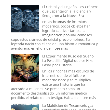
Más
El Cristal y el Engaño: Los Cráneos
allá
que Espantaron a la Ciencia y
de
Sedujeron a la Nueva Era
Will
Smith:
En las brumas de los mitos
los
modernos, pocos objetos han
oscuros
logrado cautivar tanto a la
orígenes
imaginación popular como los
de
supuestos cráneos de cristal precolombinos. Su
los
leyenda nació con el eco de una historia romántica y
verdaderos
:
aventurera: en el día de...
Lee más
Hombres
El
El Experimento Ruso del Sueño:
de
Cristal
La Pesadilla Digital que se Hizo
Negro
y
Pasar por Historia
el
Engaño:
En los rincones más oscuros de
Los
internet, donde el folklore
Cráneos
moderno nace y se multiplica,
que
existe una historia que ha
Espantaron
aterrado a millones. Se presenta como un
a
documento desclasificado, un informe médico
la
:
perdido, el relato de un testigo. Habla de...
Lee más
Ciencia
El
La Maldición de Tecumseh: ¿La
y
Experim
Estadística más Espeluznante de
Sedujeron