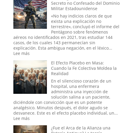
trauma
Secreto no Confesado del Dominio
de
reprimido?
Militar Estadounidense
la
Ouija
«No hay indicios claros de que
online:
exista una explicación no
¿Pueden
terrestre», concluyó el informe del
los
Pentágono sobre fenómenos
rituales
aéreos no identificados en 2021, tras estudiar 144
en
casos, de los cuales 143 permanecían sin
el
explicación. Esta ambigua negación, en el léxico...
mundo
:
Lee más
digital
Tecnología
El Efecto Placebo en Masa:
abrir
del
Cuando la Fe Colectiva Moldea la
portales?
Otro
Realidad
Mundo:
El
En el silencioso corazón de un
Secreto
hospital, una enfermera
no
administra una inyección de
Confesado
solución salina a un paciente,
del
diciéndole con convicción que es un potente
Dominio
analgésico. Minutos después, el dolor agudo se
Militar
desvanece. Este es el efecto placebo individual, un...
Estadounidense
:
Lee más
El
¿Fue el Arca de la Alianza una
Efecto