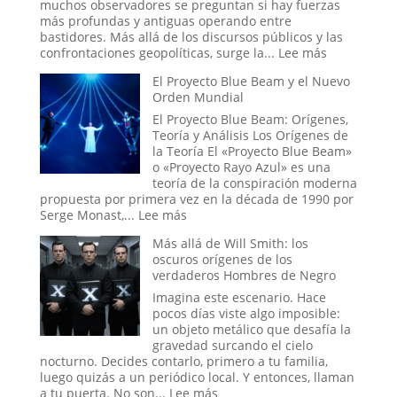
Ciclo
muchos observadores se preguntan si hay fuerzas
Eterno
más profundas y antiguas operando entre
de
bastidores. Más allá de los discursos públicos y las
la
:
confrontaciones geopolíticas, surge la...
Lee más
Vida
La
El Proyecto Blue Beam y el Nuevo
Mano
Orden Mundial
Oculta:
Masonería
El Proyecto Blue Beam: Orígenes,
y
Teoría y Análisis Los Orígenes de
Simbolismo
la Teoría El «Proyecto Blue Beam»
Esotérico
o «Proyecto Rayo Azul» es una
en
teoría de la conspiración moderna
los
propuesta por primera vez en la década de 1990 por
Acontecimi
:
Serge Monast,...
Lee más
Recientes
El
Más allá de Will Smith: los
de
Proyecto
oscuros orígenes de los
Venezuela
Blue
verdaderos Hombres de Negro
Beam
y
Imagina este escenario. Hace
el
pocos días viste algo imposible:
Nuevo
un objeto metálico que desafía la
Orden
gravedad surcando el cielo
Mundial
nocturno. Decides contarlo, primero a tu familia,
luego quizás a un periódico local. Y entonces, llaman
:
a tu puerta. No son...
Lee más