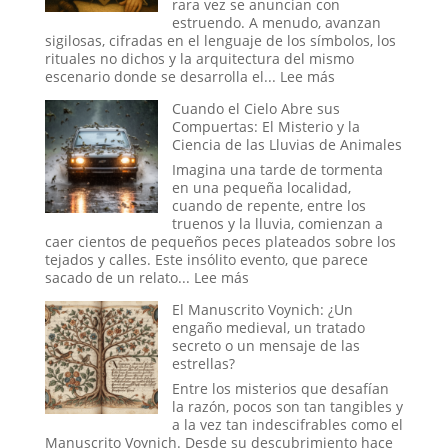
rara vez se anuncian con
un
estruendo. A menudo, avanzan
Espía?
sigilosas, cifradas en el lenguaje de los símbolos, los
rituales no dichos y la arquitectura del mismo
:
escenario donde se desarrolla el...
Lee más
Simbolismo,
Cuando el Cielo Abre sus
Poder
Compuertas: El Misterio y la
y
Ciencia de las Lluvias de Animales
la
Reconfiguración
Imagina una tarde de tormenta
del
en una pequeña localidad,
Orden
cuando de repente, entre los
Global
truenos y la lluvia, comienzan a
en
caer cientos de pequeños peces plateados sobre los
la
tejados y calles. Este insólito evento, que parece
Era
:
sacado de un relato...
Lee más
Trump
Cuando
El Manuscrito Voynich: ¿Un
el
engaño medieval, un tratado
Cielo
secreto o un mensaje de las
Abre
estrellas?
sus
Compuertas:
Entre los misterios que desafían
El
la razón, pocos son tan tangibles y
Misterio
a la vez tan indescifrables como el
y
Manuscrito Voynich. Desde su descubrimiento hace