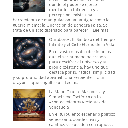
Resolver
donde el poder se ejerce
de
mediante la influencia y la
la
percepción, existe una
Antigua
herramienta de manipulación tan antigua como la
Ruta
guerra misma: la Operación de Bandera Falsa. Se
de
:
trata de un acto diseñado para parecer...
Lee más
la
Operacio
Ouroboros: El Símbolo del Tiempo
Seda
de
Infinito y el Ciclo Eterno de la Vida
Bandera
Falsa
En el vasto mosaico de símbolos
en
que el ser humano ha creado
la
para descifrar el universo y su
Historia:
propia existencia, hay uno que
¿Hasta
destaca por su radical simplicidad
Dónde
y su profundidad abismal. Una serpiente —o un
Llega
:
dragón— que engulle su...
Lee más
la
Ouroboros:
La Mano Oculta: Masonería y
Ingeniería
El
Simbolismo Esotérico en los
Social?
Símbolo
Acontecimientos Recientes de
del
Venezuela
Tiempo
Infinito
En el turbulento escenario político
y
venezolano, donde crisis y
el
cambios se suceden con rapidez,