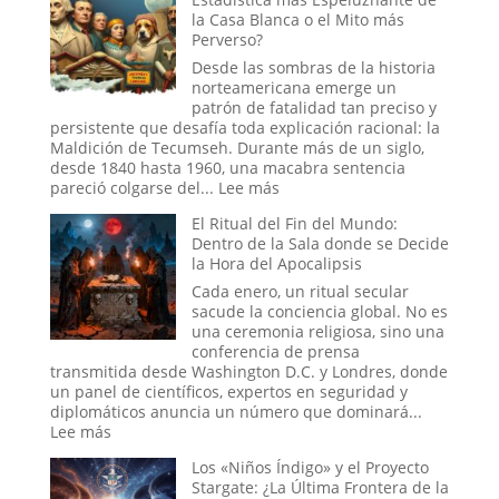
Ruso
la Casa Blanca o el Mito más
a
del
Perverso?
la
Sueño:
Nueva
La
Desde las sombras de la historia
Era
Pesadill
norteamericana emerge un
Digital
patrón de fatalidad tan preciso y
que
persistente que desafía toda explicación racional: la
se
Maldición de Tecumseh. Durante más de un siglo,
Hizo
desde 1840 hasta 1960, una macabra sentencia
Pasar
:
pareció colgarse del...
Lee más
por
La
El Ritual del Fin del Mundo:
Historia
Maldición
Dentro de la Sala donde se Decide
de
la Hora del Apocalipsis
Tecumseh:
¿La
Cada enero, un ritual secular
Estadística
sacude la conciencia global. No es
más
una ceremonia religiosa, sino una
Espeluznante
conferencia de prensa
de
transmitida desde Washington D.C. y Londres, donde
la
un panel de científicos, expertos en seguridad y
Casa
diplomáticos anuncia un número que dominará...
Blanca
:
Lee más
o
El
Los «Niños Índigo» y el Proyecto
el
Ritual
Stargate: ¿La Última Frontera de la
Mito
del