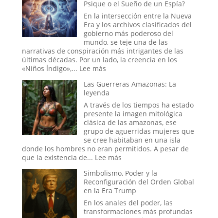
Psique o el Sueño de un Espía?
más
Fin
Perverso?
del
En la intersección entre la Nueva
Mundo:
Era y los archivos clasificados del
Dentro
gobierno más poderoso del
de
mundo, se teje una de las
la
narrativas de conspiración más intrigantes de las
Sala
últimas décadas. Por un lado, la creencia en los
donde
:
«Niños Índigo»,...
Lee más
se
Los
Decide
Las Guerreras Amazonas: La
«Niños
la
leyenda
Índigo»
Hora
y
A través de los tiempos ha estado
del
el
presente la imagen mitológica
Apocalipsis
Proyecto
clásica de las amazonas, ese
Stargate:
grupo de aguerridas mujeres que
¿La
se cree habitaban en una isla
Última
donde los hombres no eran permitidos. A pesar de
Frontera
:
que la existencia de...
Lee más
de
Las
Simbolismo, Poder y la
la
Guerreras
Reconfiguración del Orden Global
Psique
Amazonas:
en la Era Trump
o
La
el
leyenda
En los anales del poder, las
Sueño
transformaciones más profundas
de