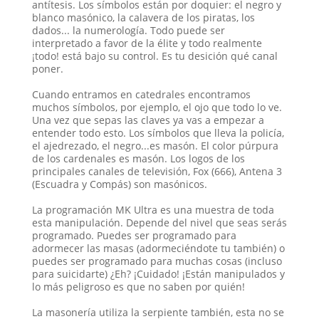
antítesis. Los símbolos están por doquier: el negro y
blanco masónico, la calavera de los piratas, los
dados... la numerología. Todo puede ser
interpretado a favor de la élite y todo realmente
¡todo! está bajo su control. Es tu desición qué canal
poner.
Cuando entramos en catedrales encontramos
muchos símbolos, por ejemplo, el ojo que todo lo ve.
Una vez que sepas las claves ya vas a empezar a
entender todo esto. Los símbolos que lleva la policía,
el ajedrezado, el negro...es masón. El color púrpura
de los cardenales es masón. Los logos de los
principales canales de televisión, Fox (666), Antena 3
(Escuadra y Compás) son masónicos.
La programación MK Ultra es una muestra de toda
esta manipulación. Depende del nivel que seas serás
programado. Puedes ser programado para
adormecer las masas (adormeciéndote tu también) o
puedes ser programado para muchas cosas (incluso
para suicidarte) ¿Eh? ¡Cuidado! ¡Están manipulados y
lo más peligroso es que no saben por quién!
La masonería utiliza la serpiente también, esta no se