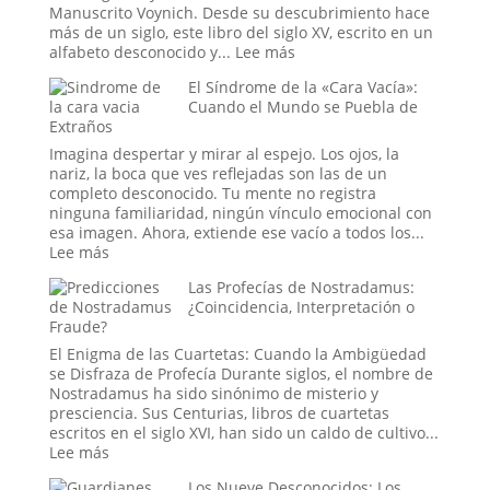
El
Manuscrito Voynich. Desde su descubrimiento hace
Misterio
más de un siglo, este libro del siglo XV, escrito en un
y
:
alfabeto desconocido y...
Lee más
la
El
El Síndrome de la «Cara Vacía»:
Ciencia
Manuscrito
Cuando el Mundo se Puebla de
de
Voynich:
Extraños
las
¿Un
Lluvias
engaño
Imagina despertar y mirar al espejo. Los ojos, la
de
medieval,
nariz, la boca que ves reflejadas son las de un
Animales
un
completo desconocido. Tu mente no registra
tratado
ninguna familiaridad, ningún vínculo emocional con
secreto
esa imagen. Ahora, extiende ese vacío a todos los...
o
:
Lee más
un
El
Las Profecías de Nostradamus:
mensaje
Síndrome
¿Coincidencia, Interpretación o
de
de
Fraude?
las
la
estrellas?
«Cara
El Enigma de las Cuartetas: Cuando la Ambigüedad
Vacía»:
se Disfraza de Profecía Durante siglos, el nombre de
Cuando
Nostradamus ha sido sinónimo de misterio y
el
presciencia. Sus Centurias, libros de cuartetas
Mundo
escritos en el siglo XVI, han sido un caldo de cultivo...
se
:
Lee más
Puebla
Las
de
Los Nueve Desconocidos: Los