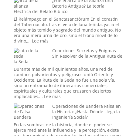
¿Fue el Arca de la Alianza una
Estadounidense
Efecto
Batería Antigua? La teoría
Placebo
Eléctrica del Relato Bíblico
en
Masa:
El Relámpago en el Sanctasanctórum En el corazón
Cuando
del Tabernáculo, tras el velo de lana teñida, yacía el
la
objeto más temido y sagrado del mundo antiguo. No
Fe
era una mera urna de oro, sino el trono móvil de lo
Colectiva
:
divino,...
Lee más
Moldea
¿Fue
Conexiones Secretas y Enigmas
la
el
Sin Resolver de la Antigua Ruta de
Realidad
Arca
la Seda
de
la
Durante más de mil quinientos años, una red de
Alianza
caminos polvorientos y peligrosos unió Oriente y
una
Occidente. La Ruta de la Seda no fue una sola vía,
Batería
sino un entramado de itinerarios comerciales,
Antigua?
espirituales y culturales que cruzaron desiertos
La
:
implacables,...
Lee más
teoría
Conexiones
Eléctrica
Operaciones de Bandera Falsa en
Secretas
del
la Historia: ¿Hasta Dónde Llega la
y
Relato
Ingeniería Social?
Enigmas
Bíblico
Sin
En las sombras de la historia, donde el poder se
Resolver
ejerce mediante la influencia y la percepción, existe
de
una herramienta de manipulación tan antigua como