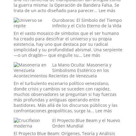
la
la guerra misma: la Operación de Bandera Falsa. Se
Antigua
:
trata de un acto diseñado para parecer...
Lee más
Ruta
Operacio
Ouroboros: El Símbolo del Tiempo
de
de
Infinito y el Ciclo Eterno de la Vida
la
Bandera
Seda
Falsa
En el vasto mosaico de símbolos que el ser humano
en
ha creado para descifrar el universo y su propia
la
existencia, hay uno que destaca por su radical
Historia:
simplicidad y su profundidad abismal. Una serpiente
¿Hasta
:
—o un dragón— que engulle su...
Lee más
Dónde
Ouroboros:
La Mano Oculta: Masonería y
Llega
El
Simbolismo Esotérico en los
la
Símbolo
Acontecimientos Recientes de Venezuela
Ingeniería
del
Social?
Tiempo
En el turbulento escenario político venezolano,
Infinito
donde crisis y cambios se suceden con rapidez,
y
muchos observadores se preguntan si hay fuerzas
el
más profundas y antiguas operando entre
Ciclo
bastidores. Más allá de los discursos públicos y las
Eterno
:
confrontaciones geopolíticas, surge la...
Lee más
de
La
El Proyecto Blue Beam y el Nuevo
la
Mano
Orden Mundial
Vida
Oculta:
Masonería
El Proyecto Blue Beam: Orígenes, Teoría y Análisis