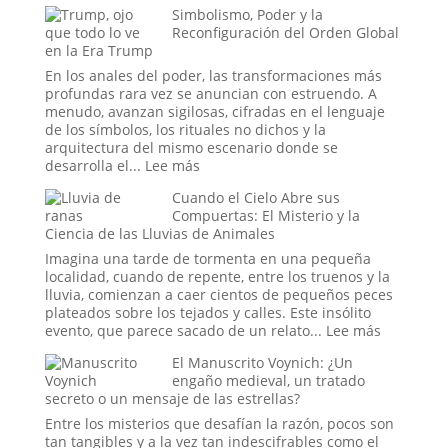
Simbolismo, Poder y la
de
Guerreras
Reconfiguración del Orden Global
la
Amazonas:
en la Era Trump
Psique
La
o
leyenda
En los anales del poder, las transformaciones más
el
profundas rara vez se anuncian con estruendo. A
Sueño
menudo, avanzan sigilosas, cifradas en el lenguaje
de
de los símbolos, los rituales no dichos y la
un
arquitectura del mismo escenario donde se
Espía?
:
desarrolla el...
Lee más
Simbolismo,
Cuando el Cielo Abre sus
Poder
Compuertas: El Misterio y la
y
Ciencia de las Lluvias de Animales
la
Reconfiguración
Imagina una tarde de tormenta en una pequeña
del
localidad, cuando de repente, entre los truenos y la
Orden
lluvia, comienzan a caer cientos de pequeños peces
Global
plateados sobre los tejados y calles. Este insólito
en
:
evento, que parece sacado de un relato...
Lee más
la
Cuando
El Manuscrito Voynich: ¿Un
Era
el
engaño medieval, un tratado
Trump
Cielo
secreto o un mensaje de las estrellas?
Abre
sus
Entre los misterios que desafían la razón, pocos son
Compuert
tan tangibles y a la vez tan indescifrables como el