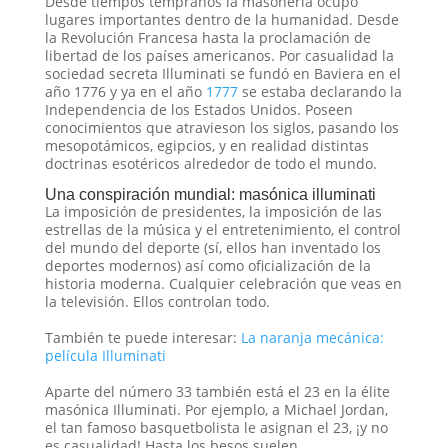
Desde tiempos tempranos la masonería ocupó
lugares importantes dentro de la humanidad. Desde
la Revolución Francesa hasta la proclamación de
libertad de los países americanos. Por casualidad la
sociedad secreta Illuminati se fundó en Baviera en el
año 1776 y ya en el año
1777
se estaba declarando la
Independencia de los Estados Unidos. Poseen
conocimientos que atravieson los siglos, pasando los
mesopotámicos, egipcios, y en realidad distintas
doctrinas esotéricos alrededor de todo el mundo.
Una conspiración mundial: masónica illuminati
La imposición de presidentes, la imposición de las
estrellas de la música y el entretenimiento, el control
del mundo del deporte (sí, ellos han inventado los
deportes modernos) así como oficialización de la
historia moderna. Cualquier celebración que veas en
la televisión. Ellos controlan todo.
También te puede interesar:
La naranja mecánica:
película Illuminati
Aparte del número 33 también está el 23 en la élite
masónica Illuminati. Por ejemplo, a Michael Jordan,
el tan famoso basquetbolista le asignan el 23, ¡y no
es casualidad! Hasta los besos suelen