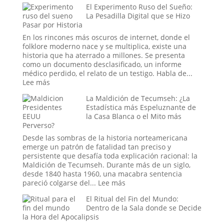
Hombres
El Experimento Ruso del Sueño:
Cristal
de
La Pesadilla Digital que se Hizo
y
Pasar por Historia
Negro
el
Engaño:
En los rincones más oscuros de internet, donde el
Los
folklore moderno nace y se multiplica, existe una
Cráneos
historia que ha aterrado a millones. Se presenta
que
como un documento desclasificado, un informe
Espantaron
médico perdido, el relato de un testigo. Habla de...
a
:
Lee más
la
El
Ciencia
La Maldición de Tecumseh: ¿La
Experimento
y
Estadística más Espeluznante de
Ruso
Sedujeron
la Casa Blanca o el Mito más
del
Perverso?
a
Sueño:
la
La
Desde las sombras de la historia norteamericana
Nueva
Pesadilla
emerge un patrón de fatalidad tan preciso y
Era
Digital
persistente que desafía toda explicación racional: la
que
Maldición de Tecumseh. Durante más de un siglo,
se
desde 1840 hasta 1960, una macabra sentencia
Hizo
:
pareció colgarse del...
Lee más
Pasar
La
por
El Ritual del Fin del Mundo:
Maldición
Historia
Dentro de la Sala donde se Decide
de
la Hora del Apocalipsis
Tecumseh: