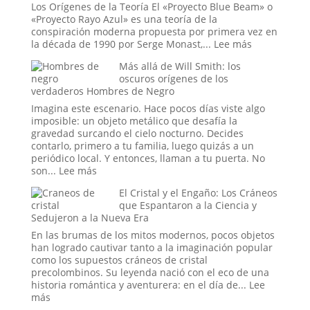
y
Los Orígenes de la Teoría El «Proyecto Blue Beam» o
Simbolismo
«Proyecto Rayo Azul» es una teoría de la
Esotérico
conspiración moderna propuesta por primera vez en
en
:
la década de 1990 por Serge Monast,...
Lee más
los
El
Más allá de Will Smith: los
Acontecimi
Proyecto
oscuros orígenes de los
Recientes
Blue
verdaderos Hombres de Negro
de
Beam
Venezuela
y
Imagina este escenario. Hace pocos días viste algo
el
imposible: un objeto metálico que desafía la
Nuevo
gravedad surcando el cielo nocturno. Decides
Orden
contarlo, primero a tu familia, luego quizás a un
Mundial
periódico local. Y entonces, llaman a tu puerta. No
:
son...
Lee más
Más
El Cristal y el Engaño: Los Cráneos
allá
que Espantaron a la Ciencia y
de
Sedujeron a la Nueva Era
Will
Smith:
En las brumas de los mitos modernos, pocos objetos
los
han logrado cautivar tanto a la imaginación popular
oscuros
como los supuestos cráneos de cristal
orígenes
precolombinos. Su leyenda nació con el eco de una
de
historia romántica y aventurera: en el día de...
Lee
los
:
más
verdaderos
El