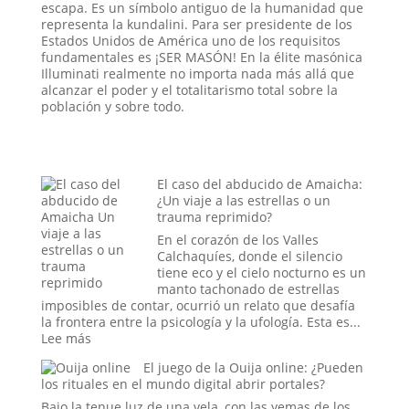
escapa. Es un símbolo antiguo de la humanidad que
representa la kundalini. Para ser presidente de los
Estados Unidos de América uno de los requisitos
fundamentales es ¡SER MASÓN! En la élite masónica
Illuminati realmente no importa nada más allá que
alcanzar el poder y el totalitarismo total sobre la
población y sobre todo.
El caso del abducido de Amaicha:
¿Un viaje a las estrellas o un
trauma reprimido?
En el corazón de los Valles
Calchaquíes, donde el silencio
tiene eco y el cielo nocturno es un
manto tachonado de estrellas
imposibles de contar, ocurrió un relato que desafía
la frontera entre la psicología y la ufología. Esta es...
:
Lee más
El
El juego de la Ouija online: ¿Pueden
caso
los rituales en el mundo digital abrir portales?
del
abducido
Bajo la tenue luz de una vela, con las yemas de los