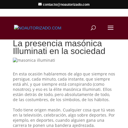
contacto@noautorizado.com
La presencia masónica
Illuminati en la sociedad
En esta ocasión hablaremos de algo que siempre nos
persigue, cada minuto, cada instante, que siempre
está ahí, y que siempre está conspirando (como
nosotros), y eso es la élite masónica Illuminati. Ellos
están detrás de todo, pero absolutamente de todo,
de las costumbres, de los símbolos, de los hábitos.
Todo tiene origen masón. Cualquier cosa que tú veas
en la televisión, celebración, algo sobre deportes. Por
ejemplo, en deportes, cuando alguien gana una
carrera te ponen una bandera ajedrezada.