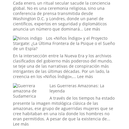
¿La
Cada enero, un ritual secular sacude la conciencia
Estadística
global. No es una ceremonia religiosa, sino una
más
conferencia de prensa transmitida desde
Espeluznante
Washington D.C. y Londres, donde un panel de
de
científicos, expertos en seguridad y diplomáticos
la
:
anuncia un número que dominará...
Lee más
Casa
El
Los «Niños Índigo» y el Proyecto
Blanca
Ritual
Stargate: ¿La Última Frontera de la Psique o el Sueño
o
del
de un Espía?
el
Fin
Mito
del
En la intersección entre la Nueva Era y los archivos
más
Mundo:
clasificados del gobierno más poderoso del mundo,
Perverso?
Dentro
se teje una de las narrativas de conspiración más
de
intrigantes de las últimas décadas. Por un lado, la
la
:
creencia en los «Niños Índigo»,...
Lee más
Sala
Los
Las Guerreras Amazonas: La
donde
«Niños
leyenda
se
Índigo»
Decide
y
A través de los tiempos ha estado
la
el
presente la imagen mitológica clásica de las
Hora
Proyecto
amazonas, ese grupo de aguerridas mujeres que se
del
Stargate:
cree habitaban en una isla donde los hombres no
Apocalipsis
¿La
eran permitidos. A pesar de que la existencia de...
Última
:
Lee más
Frontera
Las