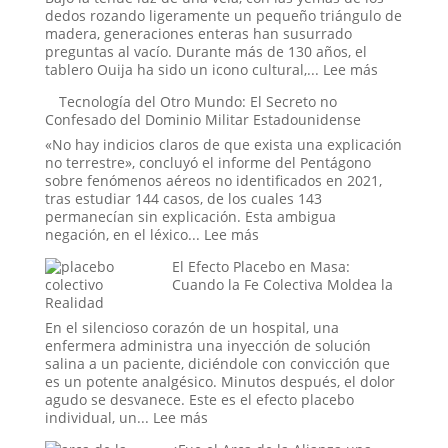
de
dedos rozando ligeramente un pequeño triángulo de
Amaicha:
madera, generaciones enteras han susurrado
¿Un
preguntas al vacío. Durante más de 130 años, el
viaje
:
tablero Ouija ha sido un icono cultural,...
Lee más
a
El
Tecnología del Otro Mundo: El Secreto no
las
juego
Confesado del Dominio Militar Estadounidense
estrellas
de
o
la
«No hay indicios claros de que exista una explicación
un
Ouija
no terrestre», concluyó el informe del Pentágono
trauma
online:
sobre fenómenos aéreos no identificados en 2021,
reprimido?
¿Pueden
tras estudiar 144 casos, de los cuales 143
los
permanecían sin explicación. Esta ambigua
rituales
:
negación, en el léxico...
Lee más
en
Tecnología
El Efecto Placebo en Masa:
el
del
Cuando la Fe Colectiva Moldea la
mundo
Otro
Realidad
digital
Mundo:
abrir
El
En el silencioso corazón de un hospital, una
portales?
Secreto
enfermera administra una inyección de solución
no
salina a un paciente, diciéndole con convicción que
Confesado
es un potente analgésico. Minutos después, el dolor
del
agudo se desvanece. Este es el efecto placebo
Dominio
:
individual, un...
Lee más
Militar
El