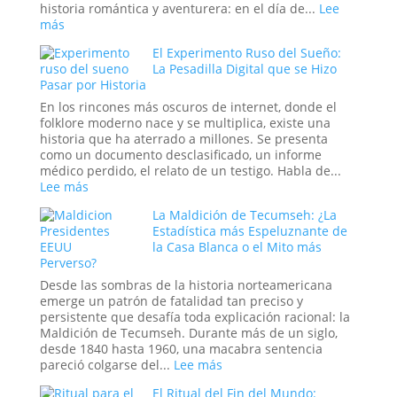
de
historia romántica y aventurera: en el día de...
Lee
los
:
más
verdaderos
El
Hombres
El Experimento Ruso del Sueño:
Cristal
de
La Pesadilla Digital que se Hizo
y
Pasar por Historia
Negro
el
Engaño:
En los rincones más oscuros de internet, donde el
Los
folklore moderno nace y se multiplica, existe una
Cráneos
historia que ha aterrado a millones. Se presenta
que
como un documento desclasificado, un informe
Espantaron
médico perdido, el relato de un testigo. Habla de...
a
:
Lee más
la
El
Ciencia
La Maldición de Tecumseh: ¿La
Experimento
y
Estadística más Espeluznante de
Ruso
Sedujeron
la Casa Blanca o el Mito más
del
Perverso?
a
Sueño:
la
La
Desde las sombras de la historia norteamericana
Nueva
Pesadilla
emerge un patrón de fatalidad tan preciso y
Era
Digital
persistente que desafía toda explicación racional: la
que
Maldición de Tecumseh. Durante más de un siglo,
se
desde 1840 hasta 1960, una macabra sentencia
Hizo
:
pareció colgarse del...
Lee más
Pasar
La
por
El Ritual del Fin del Mundo:
Maldición