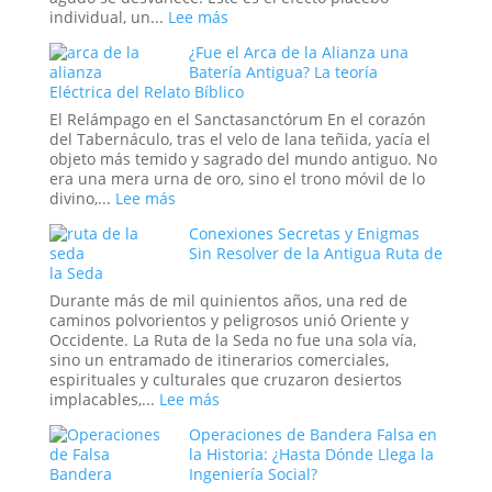
Dominio
:
individual, un...
Lee más
Militar
El
¿Fue el Arca de la Alianza una
Estadounidense
Efecto
Batería Antigua? La teoría
Placebo
Eléctrica del Relato Bíblico
en
Masa:
El Relámpago en el Sanctasanctórum En el corazón
Cuando
del Tabernáculo, tras el velo de lana teñida, yacía el
la
objeto más temido y sagrado del mundo antiguo. No
Fe
era una mera urna de oro, sino el trono móvil de lo
Colectiva
:
divino,...
Lee más
Moldea
¿Fue
Conexiones Secretas y Enigmas
la
el
Sin Resolver de la Antigua Ruta de
Realidad
Arca
la Seda
de
la
Durante más de mil quinientos años, una red de
Alianza
caminos polvorientos y peligrosos unió Oriente y
una
Occidente. La Ruta de la Seda no fue una sola vía,
Batería
sino un entramado de itinerarios comerciales,
Antigua?
espirituales y culturales que cruzaron desiertos
La
:
implacables,...
Lee más
teoría
Conexiones
Eléctrica
Operaciones de Bandera Falsa en
Secretas
del
la Historia: ¿Hasta Dónde Llega la
y
Relato
Ingeniería Social?
Enigmas