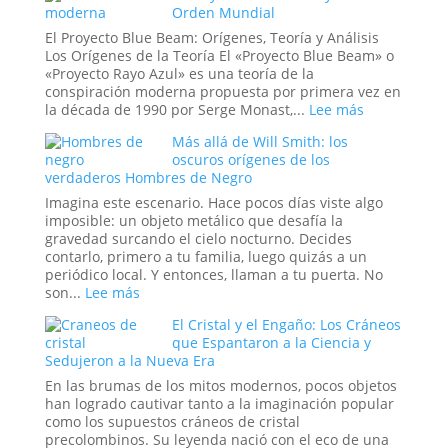
Orden Mundial
Vida
Oculta:
Masonería
El Proyecto Blue Beam: Orígenes, Teoría y Análisis
y
Los Orígenes de la Teoría El «Proyecto Blue Beam» o
Simbolismo
«Proyecto Rayo Azul» es una teoría de la
Esotérico
conspiración moderna propuesta por primera vez en
en
:
la década de 1990 por Serge Monast,...
Lee más
los
El
Más allá de Will Smith: los
Acontecimi
Proyecto
oscuros orígenes de los
Recientes
Blue
verdaderos Hombres de Negro
de
Beam
Venezuela
y
Imagina este escenario. Hace pocos días viste algo
el
imposible: un objeto metálico que desafía la
Nuevo
gravedad surcando el cielo nocturno. Decides
Orden
contarlo, primero a tu familia, luego quizás a un
Mundial
periódico local. Y entonces, llaman a tu puerta. No
:
son...
Lee más
Más
El Cristal y el Engaño: Los Cráneos
allá
que Espantaron a la Ciencia y
de
Sedujeron a la Nueva Era
Will
Smith:
En las brumas de los mitos modernos, pocos objetos
los
han logrado cautivar tanto a la imaginación popular
oscuros
como los supuestos cráneos de cristal
orígenes
precolombinos. Su leyenda nació con el eco de una