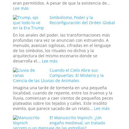
Apocalipsis
¿La
eran permitidos. A pesar de que la existencia de...
Última
:
Lee más
Frontera
Las
Simbolismo, Poder y la
de
Guerreras
Reconfiguración del Orden Global
la
Amazonas:
en la Era Trump
Psique
La
o
leyenda
En los anales del poder, las transformaciones más
el
profundas rara vez se anuncian con estruendo. A
Sueño
menudo, avanzan sigilosas, cifradas en el lenguaje
de
de los símbolos, los rituales no dichos y la
un
arquitectura del mismo escenario donde se
Espía?
:
desarrolla el...
Lee más
Simbolismo,
Cuando el Cielo Abre sus
Poder
Compuertas: El Misterio y la
y
Ciencia de las Lluvias de Animales
la
Reconfiguración
Imagina una tarde de tormenta en una pequeña
del
localidad, cuando de repente, entre los truenos y la
Orden
lluvia, comienzan a caer cientos de pequeños peces
Global
plateados sobre los tejados y calles. Este insólito
en
:
evento, que parece sacado de un relato...
Lee más
la
Cuando
El Manuscrito Voynich: ¿Un
Era
el
engaño medieval, un tratado
Trump
Cielo
secreto o un mensaje de las estrellas?
Abre