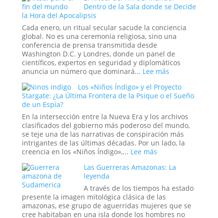
Historia
Dentro de la Sala donde se Decide
de
la Hora del Apocalipsis
Tecumseh:
¿La
Cada enero, un ritual secular sacude la conciencia
Estadística
global. No es una ceremonia religiosa, sino una
más
conferencia de prensa transmitida desde
Espeluznante
Washington D.C. y Londres, donde un panel de
de
científicos, expertos en seguridad y diplomáticos
la
:
anuncia un número que dominará...
Lee más
Casa
El
Los «Niños Índigo» y el Proyecto
Blanca
Ritual
Stargate: ¿La Última Frontera de la Psique o el Sueño
o
del
de un Espía?
el
Fin
Mito
del
En la intersección entre la Nueva Era y los archivos
más
Mundo:
clasificados del gobierno más poderoso del mundo,
Perverso?
Dentro
se teje una de las narrativas de conspiración más
de
intrigantes de las últimas décadas. Por un lado, la
la
:
creencia en los «Niños Índigo»,...
Lee más
Sala
Los
Las Guerreras Amazonas: La
donde
«Niños
leyenda
se
Índigo»
Decide
y
A través de los tiempos ha estado
la
el
presente la imagen mitológica clásica de las
Hora
Proyecto
amazonas, ese grupo de aguerridas mujeres que se
del
Stargate:
cree habitaban en una isla donde los hombres no