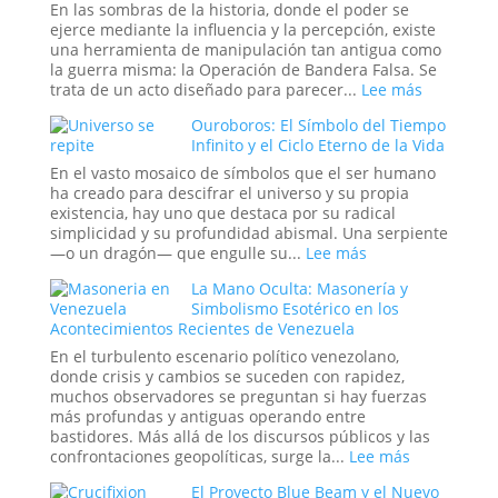
Bíblico
Sin
En las sombras de la historia, donde el poder se
Resolver
ejerce mediante la influencia y la percepción, existe
de
una herramienta de manipulación tan antigua como
la
la guerra misma: la Operación de Bandera Falsa. Se
Antigua
:
trata de un acto diseñado para parecer...
Lee más
Ruta
Operacio
Ouroboros: El Símbolo del Tiempo
de
de
Infinito y el Ciclo Eterno de la Vida
la
Bandera
Seda
Falsa
En el vasto mosaico de símbolos que el ser humano
en
ha creado para descifrar el universo y su propia
la
existencia, hay uno que destaca por su radical
Historia:
simplicidad y su profundidad abismal. Una serpiente
¿Hasta
:
—o un dragón— que engulle su...
Lee más
Dónde
Ouroboros:
La Mano Oculta: Masonería y
Llega
El
Simbolismo Esotérico en los
la
Símbolo
Acontecimientos Recientes de Venezuela
Ingeniería
del
Social?
Tiempo
En el turbulento escenario político venezolano,
Infinito
donde crisis y cambios se suceden con rapidez,
y
muchos observadores se preguntan si hay fuerzas
el
más profundas y antiguas operando entre
Ciclo
bastidores. Más allá de los discursos públicos y las
Eterno
:
confrontaciones geopolíticas, surge la...
Lee más
de
La
El Proyecto Blue Beam y el Nuevo
la
Mano