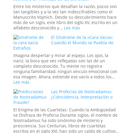
sus
Entre los misterios que desafían la razón, pocos son
Compuert
tan tangibles y a la vez tan indescifrables como el
El
Manuscrito Voynich. Desde su descubrimiento hace
Misterio
más de un siglo, este libro del siglo XV, escrito en un
y
:
alfabeto desconocido y...
Lee más
la
El
El Síndrome de la «Cara Vacía»:
Ciencia
Manuscrito
Cuando el Mundo se Puebla de
de
Voynich:
Extraños
las
¿Un
Lluvias
engaño
Imagina despertar y mirar al espejo. Los ojos, la
de
medieval,
nariz, la boca que ves reflejadas son las de un
Animales
un
completo desconocido. Tu mente no registra
tratado
ninguna familiaridad, ningún vínculo emocional con
secreto
esa imagen. Ahora, extiende ese vacío a todos los...
o
:
Lee más
un
El
Las Profecías de Nostradamus:
mensaje
Síndrome
¿Coincidencia, Interpretación o
de
de
Fraude?
las
la
estrellas?
«Cara
El Enigma de las Cuartetas: Cuando la Ambigüedad
Vacía»:
se Disfraza de Profecía Durante siglos, el nombre de
Cuando
Nostradamus ha sido sinónimo de misterio y
el
presciencia. Sus Centurias, libros de cuartetas
Mundo
escritos en el siglo XVI, han sido un caldo de cultivo...