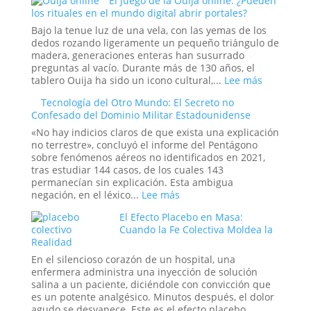
El juego de la Ouija online: ¿Pueden
caso
los rituales en el mundo digital abrir portales?
del
abducido
Bajo la tenue luz de una vela, con las yemas de los
de
dedos rozando ligeramente un pequeño triángulo de
Amaicha:
madera, generaciones enteras han susurrado
¿Un
preguntas al vacío. Durante más de 130 años, el
viaje
:
tablero Ouija ha sido un icono cultural,...
Lee más
a
El
Tecnología del Otro Mundo: El Secreto no
las
juego
Confesado del Dominio Militar Estadounidense
estrellas
de
o
la
«No hay indicios claros de que exista una explicación
un
Ouija
no terrestre», concluyó el informe del Pentágono
trauma
online:
sobre fenómenos aéreos no identificados en 2021,
reprimido?
¿Pueden
tras estudiar 144 casos, de los cuales 143
los
permanecían sin explicación. Esta ambigua
rituales
:
negación, en el léxico...
Lee más
en
Tecnología
El Efecto Placebo en Masa:
el
del
Cuando la Fe Colectiva Moldea la
mundo
Otro
Realidad
digital
Mundo:
abrir
El
En el silencioso corazón de un hospital, una
portales?
Secreto
enfermera administra una inyección de solución
no
salina a un paciente, diciéndole con convicción que
Confesado
es un potente analgésico. Minutos después, el dolor
del
agudo se desvanece. Este es el efecto placebo