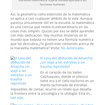
Maravilla matematica: Espiral Dorada aplicada a las
facciones humanas
Así, la geometría como extensión de la matemática
se aplica a casi cualquier ámbito de la vida. Aunque
parezca únicamente útil en la escuela, la matemática
es una ciencia que revela lo extraordinario en las
cosas más simples. Quizás por eso se debe aprender
con más dedicación. Hay muchos misterios en el
mundo que todavía no tienen una fórmula numérica
que los descubra.¿Te gustó este contenido acerca de
la maravilla matematica? Visita:
No Autorizado
.
El caso del abducido de Amaicha:
¿Un viaje a las estrellas o un
trauma reprimido?
En el corazón de los Valles
Calchaquíes, donde el silencio
tiene eco y el cielo nocturno es un
manto tachonado de estrellas
imposibles de contar, ocurrió un relato que desafía
la frontera entre la psicología y la ufología. Esta es...
:
Lee más
El