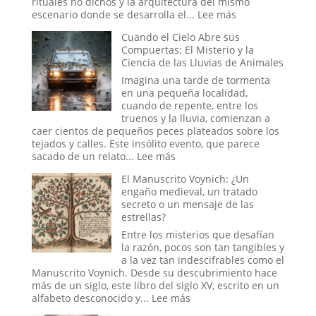
rituales no dichos y la arquitectura del mismo
:
escenario donde se desarrolla el...
Lee más
Simbolismo,
Cuando el Cielo Abre sus
Poder
Compuertas: El Misterio y la
y
Ciencia de las Lluvias de Animales
la
Reconfiguración
Imagina una tarde de tormenta
del
en una pequeña localidad,
Orden
cuando de repente, entre los
Global
truenos y la lluvia, comienzan a
en
caer cientos de pequeños peces plateados sobre los
la
tejados y calles. Este insólito evento, que parece
Era
:
sacado de un relato...
Lee más
Trump
Cuando
El Manuscrito Voynich: ¿Un
el
engaño medieval, un tratado
Cielo
secreto o un mensaje de las
Abre
estrellas?
sus
Compuertas:
Entre los misterios que desafían
El
la razón, pocos son tan tangibles y
Misterio
a la vez tan indescifrables como el
y
Manuscrito Voynich. Desde su descubrimiento hace
la
más de un siglo, este libro del siglo XV, escrito en un
Ciencia
:
alfabeto desconocido y...
Lee más
de
El