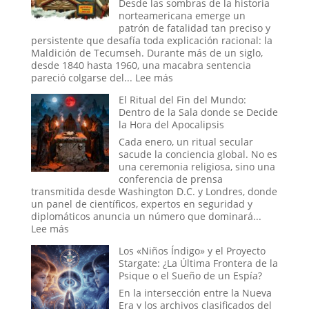
La
Desde las sombras de la historia
Era
Pesadill
norteamericana emerge un
Digital
patrón de fatalidad tan preciso y
que
persistente que desafía toda explicación racional: la
se
Maldición de Tecumseh. Durante más de un siglo,
Hizo
desde 1840 hasta 1960, una macabra sentencia
Pasar
:
pareció colgarse del...
Lee más
por
La
El Ritual del Fin del Mundo:
Historia
Maldición
Dentro de la Sala donde se Decide
de
la Hora del Apocalipsis
Tecumseh:
¿La
Cada enero, un ritual secular
Estadística
sacude la conciencia global. No es
más
una ceremonia religiosa, sino una
Espeluznante
conferencia de prensa
de
transmitida desde Washington D.C. y Londres, donde
la
un panel de científicos, expertos en seguridad y
Casa
diplomáticos anuncia un número que dominará...
Blanca
:
Lee más
o
El
Los «Niños Índigo» y el Proyecto
el
Ritual
Stargate: ¿La Última Frontera de la
Mito
del
Psique o el Sueño de un Espía?
más
Fin
Perverso?
del
En la intersección entre la Nueva
Mundo:
Era y los archivos clasificados del