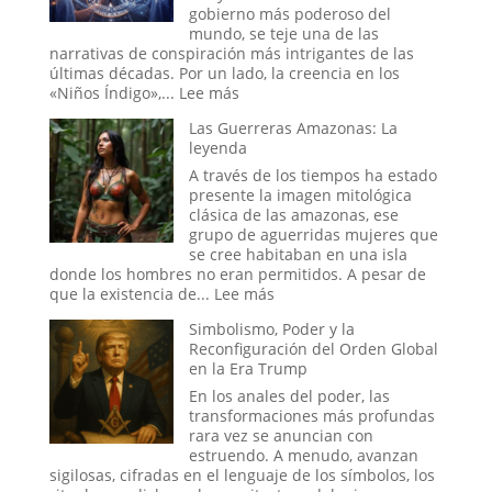
Dentro
gobierno más poderoso del
de
mundo, se teje una de las
la
narrativas de conspiración más intrigantes de las
Sala
últimas décadas. Por un lado, la creencia en los
donde
:
«Niños Índigo»,...
Lee más
se
Los
Decide
Las Guerreras Amazonas: La
«Niños
la
leyenda
Índigo»
Hora
y
A través de los tiempos ha estado
del
el
presente la imagen mitológica
Apocalipsis
Proyecto
clásica de las amazonas, ese
Stargate:
grupo de aguerridas mujeres que
¿La
se cree habitaban en una isla
Última
donde los hombres no eran permitidos. A pesar de
Frontera
:
que la existencia de...
Lee más
de
Las
Simbolismo, Poder y la
la
Guerreras
Reconfiguración del Orden Global
Psique
Amazonas:
en la Era Trump
o
La
el
leyenda
En los anales del poder, las
Sueño
transformaciones más profundas
de
rara vez se anuncian con
un
estruendo. A menudo, avanzan
Espía?
sigilosas, cifradas en el lenguaje de los símbolos, los