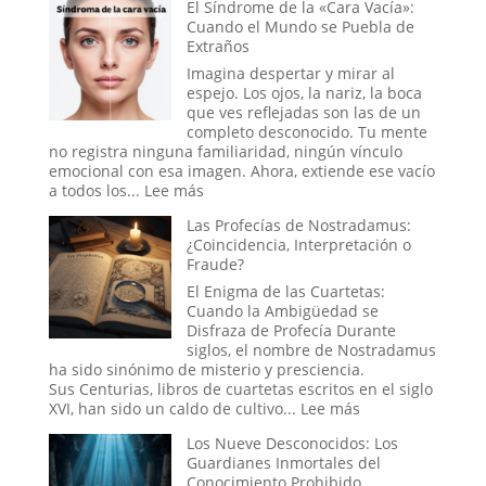
El Síndrome de la «Cara Vacía»:
las
Manuscrito
Cuando el Mundo se Puebla de
Lluvias
Voynich:
Extraños
de
¿Un
Animales
engaño
Imagina despertar y mirar al
medieval,
espejo. Los ojos, la nariz, la boca
un
que ves reflejadas son las de un
tratado
completo desconocido. Tu mente
secreto
no registra ninguna familiaridad, ningún vínculo
o
emocional con esa imagen. Ahora, extiende ese vacío
un
:
a todos los...
Lee más
mensaje
El
Las Profecías de Nostradamus:
de
Síndrome
¿Coincidencia, Interpretación o
las
de
Fraude?
estrellas?
la
«Cara
El Enigma de las Cuartetas:
Vacía»:
Cuando la Ambigüedad se
Cuando
Disfraza de Profecía Durante
el
siglos, el nombre de Nostradamus
Mundo
ha sido sinónimo de misterio y presciencia.
se
Sus Centurias, libros de cuartetas escritos en el siglo
Puebla
:
XVI, han sido un caldo de cultivo...
Lee más
de
Las
Los Nueve Desconocidos: Los
Extraños
Profecías
Guardianes Inmortales del
de
Conocimiento Prohibido
Nostradamus: