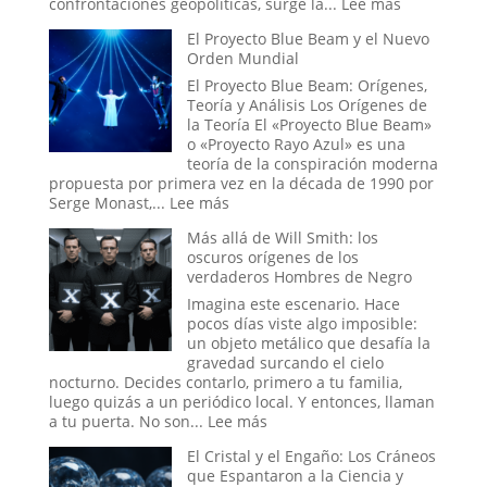
:
confrontaciones geopolíticas, surge la...
Lee más
Vida
La
El Proyecto Blue Beam y el Nuevo
Mano
Orden Mundial
Oculta:
Masonería
El Proyecto Blue Beam: Orígenes,
y
Teoría y Análisis Los Orígenes de
Simbolismo
la Teoría El «Proyecto Blue Beam»
Esotérico
o «Proyecto Rayo Azul» es una
en
teoría de la conspiración moderna
los
propuesta por primera vez en la década de 1990 por
Acontecimi
:
Serge Monast,...
Lee más
Recientes
El
Más allá de Will Smith: los
de
Proyecto
oscuros orígenes de los
Venezuela
Blue
verdaderos Hombres de Negro
Beam
y
Imagina este escenario. Hace
el
pocos días viste algo imposible:
Nuevo
un objeto metálico que desafía la
Orden
gravedad surcando el cielo
Mundial
nocturno. Decides contarlo, primero a tu familia,
luego quizás a un periódico local. Y entonces, llaman
:
a tu puerta. No son...
Lee más
Más
El Cristal y el Engaño: Los Cráneos
allá
que Espantaron a la Ciencia y
de