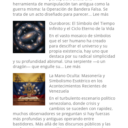
Antigua
herramienta de manipulación tan antigua como la
Ruta
guerra misma: la Operación de Bandera Falsa. Se
de
:
trata de un acto diseñado para parecer...
Lee más
la
Operacio
Ouroboros: El Símbolo del Tiempo
Seda
de
Infinito y el Ciclo Eterno de la Vida
Bandera
Falsa
En el vasto mosaico de símbolos
en
que el ser humano ha creado
la
para descifrar el universo y su
Historia:
propia existencia, hay uno que
¿Hasta
destaca por su radical simplicidad
Dónde
y su profundidad abismal. Una serpiente —o un
Llega
:
dragón— que engulle su...
Lee más
la
Ouroboros:
La Mano Oculta: Masonería y
Ingeniería
El
Simbolismo Esotérico en los
Social?
Símbolo
Acontecimientos Recientes de
del
Venezuela
Tiempo
Infinito
En el turbulento escenario político
y
venezolano, donde crisis y
el
cambios se suceden con rapidez,
Ciclo
muchos observadores se preguntan si hay fuerzas
Eterno
más profundas y antiguas operando entre
de
bastidores. Más allá de los discursos públicos y las
la