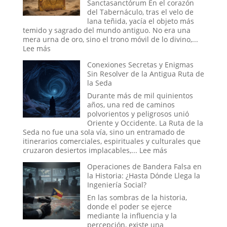
Cuando
Sanctasanctórum En el corazón
la
del Tabernáculo, tras el velo de
Fe
lana teñida, yacía el objeto más
Colectiva
temido y sagrado del mundo antiguo. No era una
Moldea
mera urna de oro, sino el trono móvil de lo divino,...
la
:
Lee más
Realidad
¿Fue
Conexiones Secretas y Enigmas
el
Sin Resolver de la Antigua Ruta de
Arca
la Seda
de
la
Durante más de mil quinientos
Alianza
años, una red de caminos
una
polvorientos y peligrosos unió
Batería
Oriente y Occidente. La Ruta de la
Antigua?
Seda no fue una sola vía, sino un entramado de
La
itinerarios comerciales, espirituales y culturales que
teoría
:
cruzaron desiertos implacables,...
Lee más
Eléctrica
Conexiones
del
Operaciones de Bandera Falsa en
Secretas
Relato
la Historia: ¿Hasta Dónde Llega la
y
Bíblico
Ingeniería Social?
Enigmas
Sin
En las sombras de la historia,
Resolver
donde el poder se ejerce
de
mediante la influencia y la
la
percepción, existe una