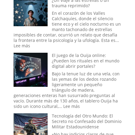
¿Un viaje a las estrellas o un
trauma reprimido?
En el corazón de los Valles
Calchaquíes, donde el silencio
tiene eco y el cielo nocturno es un
manto tachonado de estrellas
imposibles de contar, ocurrió un relato que desafía
la frontera entre la psicología y la ufología. Esta es...
:
Lee más
El
El juego de la Ouija online:
caso
¿Pueden los rituales en el mundo
del
digital abrir portales?
abducido
de
Bajo la tenue luz de una vela, con
Amaicha:
las yemas de los dedos rozando
¿Un
ligeramente un pequeño
viaje
triángulo de madera,
a
generaciones enteras han susurrado preguntas al
las
vacío. Durante más de 130 años, el tablero Ouija ha
estrellas
:
sido un icono cultural,...
Lee más
o
El
un
Tecnología del Otro Mundo: El
juego
trauma
Secreto no Confesado del Dominio
de
reprimido?
Militar Estadounidense
la
Ouija
«No hay indicios claros de que