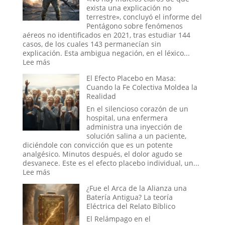
online:
exista una explicación no
¿Pueden
terrestre», concluyó el informe del
los
Pentágono sobre fenómenos
rituales
aéreos no identificados en 2021, tras estudiar 144
en
casos, de los cuales 143 permanecían sin
el
explicación. Esta ambigua negación, en el léxico...
mundo
:
Lee más
digital
Tecnología
El Efecto Placebo en Masa:
abrir
del
Cuando la Fe Colectiva Moldea la
portales?
Otro
Realidad
Mundo:
El
En el silencioso corazón de un
Secreto
hospital, una enfermera
no
administra una inyección de
Confesado
solución salina a un paciente,
del
diciéndole con convicción que es un potente
Dominio
analgésico. Minutos después, el dolor agudo se
Militar
desvanece. Este es el efecto placebo individual, un...
Estadounidense
:
Lee más
El
¿Fue el Arca de la Alianza una
Efecto
Batería Antigua? La teoría
Placebo
Eléctrica del Relato Bíblico
en
Masa:
El Relámpago en el