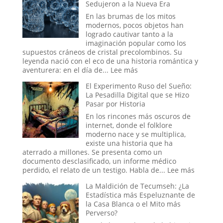
Sedujeron a la Nueva Era
Will
Smith:
En las brumas de los mitos
los
modernos, pocos objetos han
oscuros
logrado cautivar tanto a la
orígenes
imaginación popular como los
de
supuestos cráneos de cristal precolombinos. Su
los
leyenda nació con el eco de una historia romántica y
verdaderos
:
aventurera: en el día de...
Lee más
Hombres
El
El Experimento Ruso del Sueño:
de
Cristal
La Pesadilla Digital que se Hizo
Negro
y
Pasar por Historia
el
Engaño:
En los rincones más oscuros de
Los
internet, donde el folklore
Cráneos
moderno nace y se multiplica,
que
existe una historia que ha
Espantaron
aterrado a millones. Se presenta como un
a
documento desclasificado, un informe médico
la
:
perdido, el relato de un testigo. Habla de...
Lee más
Ciencia
El
La Maldición de Tecumseh: ¿La
y
Experim
Estadística más Espeluznante de
Sedujeron
Ruso
la Casa Blanca o el Mito más
a
del
Perverso?
la
Sueño:
Nueva