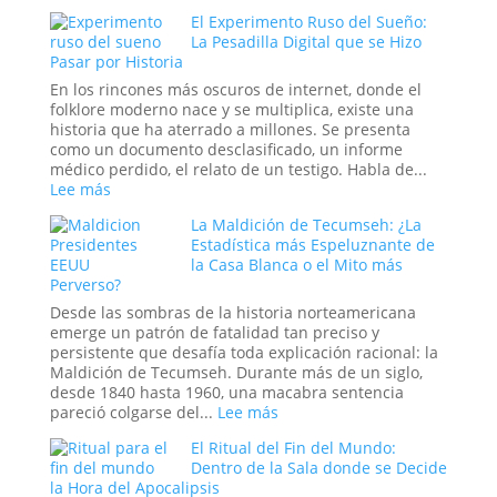
verdaderos
El
Hombres
El Experimento Ruso del Sueño:
Cristal
de
La Pesadilla Digital que se Hizo
y
Pasar por Historia
Negro
el
Engaño:
En los rincones más oscuros de internet, donde el
Los
folklore moderno nace y se multiplica, existe una
Cráneos
historia que ha aterrado a millones. Se presenta
que
como un documento desclasificado, un informe
Espantaron
médico perdido, el relato de un testigo. Habla de...
a
:
Lee más
la
El
Ciencia
La Maldición de Tecumseh: ¿La
Experimento
y
Estadística más Espeluznante de
Ruso
Sedujeron
la Casa Blanca o el Mito más
del
Perverso?
a
Sueño:
la
La
Desde las sombras de la historia norteamericana
Nueva
Pesadilla
emerge un patrón de fatalidad tan preciso y
Era
Digital
persistente que desafía toda explicación racional: la
que
Maldición de Tecumseh. Durante más de un siglo,
se
desde 1840 hasta 1960, una macabra sentencia
Hizo
:
pareció colgarse del...
Lee más
Pasar
La
por
El Ritual del Fin del Mundo:
Maldición
Historia
Dentro de la Sala donde se Decide
de
la Hora del Apocalipsis
Tecumseh: