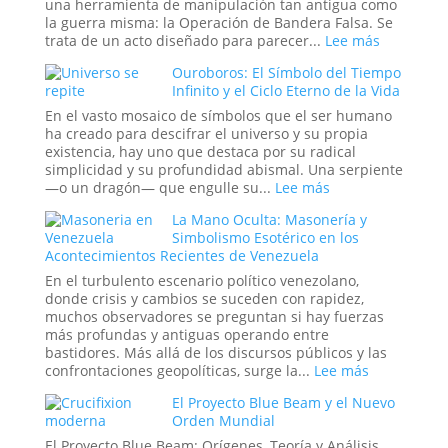
de
una herramienta de manipulación tan antigua como
la
la guerra misma: la Operación de Bandera Falsa. Se
Antigua
:
trata de un acto diseñado para parecer...
Lee más
Ruta
Operacio
Ouroboros: El Símbolo del Tiempo
de
de
Infinito y el Ciclo Eterno de la Vida
la
Bandera
Seda
Falsa
En el vasto mosaico de símbolos que el ser humano
en
ha creado para descifrar el universo y su propia
la
existencia, hay uno que destaca por su radical
Historia:
simplicidad y su profundidad abismal. Una serpiente
¿Hasta
:
—o un dragón— que engulle su...
Lee más
Dónde
Ouroboros:
La Mano Oculta: Masonería y
Llega
El
Simbolismo Esotérico en los
la
Símbolo
Acontecimientos Recientes de Venezuela
Ingeniería
del
Social?
Tiempo
En el turbulento escenario político venezolano,
Infinito
donde crisis y cambios se suceden con rapidez,
y
muchos observadores se preguntan si hay fuerzas
el
más profundas y antiguas operando entre
Ciclo
bastidores. Más allá de los discursos públicos y las
Eterno
:
confrontaciones geopolíticas, surge la...
Lee más
de
La
El Proyecto Blue Beam y el Nuevo
la
Mano
Orden Mundial
Vida
Oculta:
Masonería
El Proyecto Blue Beam: Orígenes, Teoría y Análisis