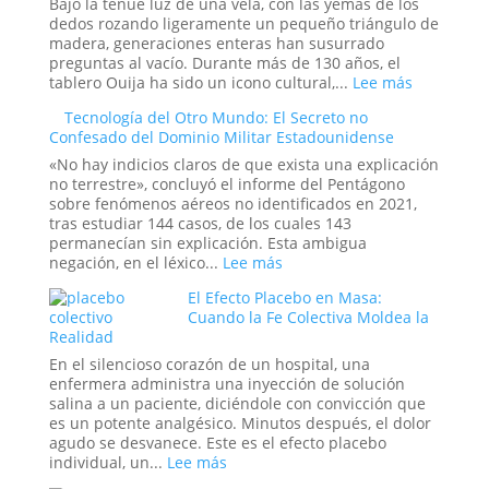
Bajo la tenue luz de una vela, con las yemas de los
de
dedos rozando ligeramente un pequeño triángulo de
Amaicha:
madera, generaciones enteras han susurrado
¿Un
preguntas al vacío. Durante más de 130 años, el
viaje
:
tablero Ouija ha sido un icono cultural,...
Lee más
a
El
Tecnología del Otro Mundo: El Secreto no
las
juego
Confesado del Dominio Militar Estadounidense
estrellas
de
o
la
«No hay indicios claros de que exista una explicación
un
Ouija
no terrestre», concluyó el informe del Pentágono
trauma
online:
sobre fenómenos aéreos no identificados en 2021,
reprimido?
¿Pueden
tras estudiar 144 casos, de los cuales 143
los
permanecían sin explicación. Esta ambigua
rituales
:
negación, en el léxico...
Lee más
en
Tecnología
El Efecto Placebo en Masa:
el
del
Cuando la Fe Colectiva Moldea la
mundo
Otro
Realidad
digital
Mundo:
abrir
El
En el silencioso corazón de un hospital, una
portales?
Secreto
enfermera administra una inyección de solución
no
salina a un paciente, diciéndole con convicción que
Confesado
es un potente analgésico. Minutos después, el dolor
del
agudo se desvanece. Este es el efecto placebo
Dominio
:
individual, un...
Lee más
Militar
El