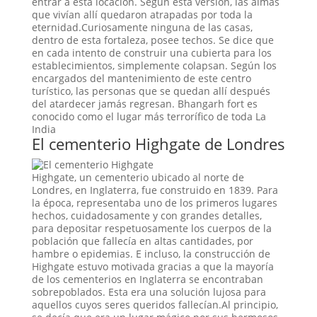
entrar a esta locación. Según esta versión, las almas
que vivían allí quedaron atrapadas por toda la
eternidad.Curiosamente ninguna de las casas,
dentro de esta fortaleza, posee techos. Se dice que
en cada intento de construir una cubierta para los
establecimientos, simplemente colapsan. Según los
encargados del mantenimiento de este centro
turístico, las personas que se quedan allí después
del atardecer jamás regresan. Bhangarh fort es
conocido como el lugar más terrorífico de toda La
India
El cementerio Highgate de Londres
Highgate, un cementerio ubicado al norte de
Londres, en Inglaterra, fue construido en 1839. Para
la época, representaba uno de los primeros lugares
hechos, cuidadosamente y con grandes detalles,
para depositar respetuosamente los cuerpos de la
población que fallecía en altas cantidades, por
hambre o epidemias. E incluso, la construcción de
Highgate estuvo motivada gracias a que la mayoría
de los cementerios en Inglaterra se encontraban
sobrepoblados. Esta era una solución lujosa para
aquellos cuyos seres queridos fallecían.Al principio,