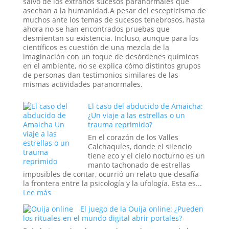
salvo de los extraños sucesos paranormales que
asechan a la humanidad.A pesar del escepticismo de
muchos ante los temas de sucesos tenebrosos, hasta
ahora no se han encontrados pruebas que
desmientan su existencia. Incluso, aunque para los
científicos es cuestión de una mezcla de la
imaginación con un toque de desórdenes químicos
en el ambiente, no se explica cómo distintos grupos
de personas dan testimonios similares de las
mismas actividades paranormales.
El caso del abducido de Amaicha:
¿Un viaje a las estrellas o un
trauma reprimido?
En el corazón de los Valles
Calchaquíes, donde el silencio
tiene eco y el cielo nocturno es un
manto tachonado de estrellas
imposibles de contar, ocurrió un relato que desafía
la frontera entre la psicología y la ufología. Esta es...
:
Lee más
El
El juego de la Ouija online: ¿Pueden
caso
los rituales en el mundo digital abrir portales?
del
abducido