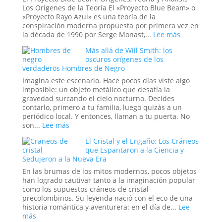
y
Los Orígenes de la Teoría El «Proyecto Blue Beam» o
Simbolismo
«Proyecto Rayo Azul» es una teoría de la
Esotérico
conspiración moderna propuesta por primera vez en
en
:
la década de 1990 por Serge Monast,...
Lee más
los
El
Más allá de Will Smith: los
Acontecimi
Proyecto
oscuros orígenes de los
Recientes
Blue
verdaderos Hombres de Negro
de
Beam
Venezuela
y
Imagina este escenario. Hace pocos días viste algo
el
imposible: un objeto metálico que desafía la
Nuevo
gravedad surcando el cielo nocturno. Decides
Orden
contarlo, primero a tu familia, luego quizás a un
Mundial
periódico local. Y entonces, llaman a tu puerta. No
:
son...
Lee más
Más
El Cristal y el Engaño: Los Cráneos
allá
que Espantaron a la Ciencia y
de
Sedujeron a la Nueva Era
Will
Smith:
En las brumas de los mitos modernos, pocos objetos
los
han logrado cautivar tanto a la imaginación popular
oscuros
como los supuestos cráneos de cristal
orígenes
precolombinos. Su leyenda nació con el eco de una
de
historia romántica y aventurera: en el día de...
Lee
los
:
más