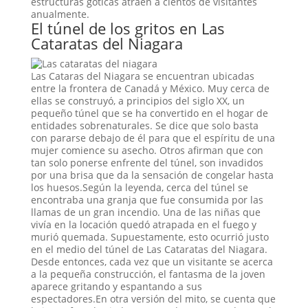
estructuras góticas atraen a cientos de visitantes
anualmente.
El túnel de los gritos en Las
Cataratas del Niagara
Las Cataras del Niagara se encuentran ubicadas
entre la frontera de Canadá y México. Muy cerca de
ellas se construyó, a principios del siglo XX, un
pequeño túnel que se ha convertido en el hogar de
entidades sobrenaturales. Se dice que solo basta
con pararse debajo de él para que el espíritu de una
mujer comience su asecho. Otros afirman que con
tan solo ponerse enfrente del túnel, son invadidos
por una brisa que da la sensación de congelar hasta
los huesos.Según la leyenda, cerca del túnel se
encontraba una granja que fue consumida por las
llamas de un gran incendio. Una de las niñas que
vivía en la locación quedó atrapada en el fuego y
murió quemada. Supuestamente, esto ocurrió justo
en el medio del túnel de Las Cataratas del Niagara.
Desde entonces, cada vez que un visitante se acerca
a la pequeña construcción, el fantasma de la joven
aparece gritando y espantando a sus
espectadores.En otra versión del mito, se cuenta que