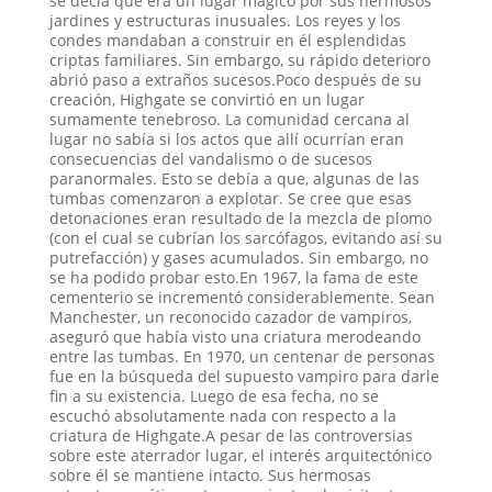
se decía que era un lugar mágico por sus hermosos
jardines y estructuras inusuales. Los reyes y los
condes mandaban a construir en él esplendidas
criptas familiares. Sin embargo, su rápido deterioro
abrió paso a extraños sucesos.Poco después de su
creación, Highgate se convirtió en un lugar
sumamente tenebroso. La comunidad cercana al
lugar no sabía si los actos que allí ocurrían eran
consecuencias del vandalismo o de sucesos
paranormales. Esto se debía a que, algunas de las
tumbas comenzaron a explotar. Se cree que esas
detonaciones eran resultado de la mezcla de plomo
(con el cual se cubrían los sarcófagos, evitando así su
putrefacción) y gases acumulados. Sin embargo, no
se ha podido probar esto.En 1967, la fama de este
cementerio se incrementó considerablemente. Sean
Manchester, un reconocido cazador de vampiros,
aseguró que había visto una criatura merodeando
entre las tumbas. En 1970, un centenar de personas
fue en la búsqueda del supuesto vampiro para darle
fin a su existencia. Luego de esa fecha, no se
escuchó absolutamente nada con respecto a la
criatura de Highgate.A pesar de las controversias
sobre este aterrador lugar, el interés arquitectónico
sobre él se mantiene intacto. Sus hermosas