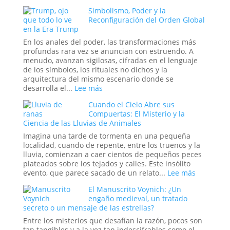
Frontera
Las
Simbolismo, Poder y la
de
Guerreras
Reconfiguración del Orden Global
la
Amazonas:
en la Era Trump
Psique
La
o
leyenda
En los anales del poder, las transformaciones más
el
profundas rara vez se anuncian con estruendo. A
Sueño
menudo, avanzan sigilosas, cifradas en el lenguaje
de
de los símbolos, los rituales no dichos y la
un
arquitectura del mismo escenario donde se
Espía?
:
desarrolla el...
Lee más
Simbolismo,
Cuando el Cielo Abre sus
Poder
Compuertas: El Misterio y la
y
Ciencia de las Lluvias de Animales
la
Reconfiguración
Imagina una tarde de tormenta en una pequeña
del
localidad, cuando de repente, entre los truenos y la
Orden
lluvia, comienzan a caer cientos de pequeños peces
Global
plateados sobre los tejados y calles. Este insólito
en
:
evento, que parece sacado de un relato...
Lee más
la
Cuando
El Manuscrito Voynich: ¿Un
Era
el
engaño medieval, un tratado
Trump
Cielo
secreto o un mensaje de las estrellas?
Abre
sus
Entre los misterios que desafían la razón, pocos son
Compuert
tan tangibles y a la vez tan indescifrables como el