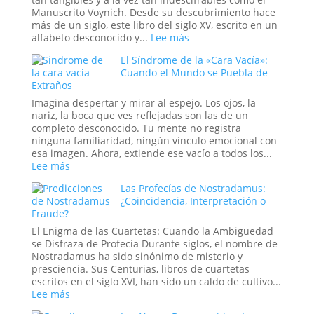
El
Manuscrito Voynich. Desde su descubrimiento hace
Misterio
más de un siglo, este libro del siglo XV, escrito en un
y
:
alfabeto desconocido y...
Lee más
la
El
El Síndrome de la «Cara Vacía»:
Ciencia
Manuscrito
Cuando el Mundo se Puebla de
de
Voynich:
Extraños
las
¿Un
Lluvias
engaño
Imagina despertar y mirar al espejo. Los ojos, la
de
medieval,
nariz, la boca que ves reflejadas son las de un
Animales
un
completo desconocido. Tu mente no registra
tratado
ninguna familiaridad, ningún vínculo emocional con
secreto
esa imagen. Ahora, extiende ese vacío a todos los...
o
:
Lee más
un
El
Las Profecías de Nostradamus:
mensaje
Síndrome
¿Coincidencia, Interpretación o
de
de
Fraude?
las
la
estrellas?
«Cara
El Enigma de las Cuartetas: Cuando la Ambigüedad
Vacía»:
se Disfraza de Profecía Durante siglos, el nombre de
Cuando
Nostradamus ha sido sinónimo de misterio y
el
presciencia. Sus Centurias, libros de cuartetas
Mundo
escritos en el siglo XVI, han sido un caldo de cultivo...
se
:
Lee más
Puebla
Las