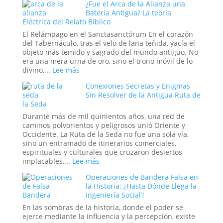
¿Fue el Arca de la Alianza una
Estadounidense
Efecto
Batería Antigua? La teoría
Placebo
Eléctrica del Relato Bíblico
en
Masa:
El Relámpago en el Sanctasanctórum En el corazón
Cuando
del Tabernáculo, tras el velo de lana teñida, yacía el
la
objeto más temido y sagrado del mundo antiguo. No
Fe
era una mera urna de oro, sino el trono móvil de lo
Colectiva
:
divino,...
Lee más
Moldea
¿Fue
Conexiones Secretas y Enigmas
la
el
Sin Resolver de la Antigua Ruta de
Realidad
Arca
la Seda
de
la
Durante más de mil quinientos años, una red de
Alianza
caminos polvorientos y peligrosos unió Oriente y
una
Occidente. La Ruta de la Seda no fue una sola vía,
Batería
sino un entramado de itinerarios comerciales,
Antigua?
espirituales y culturales que cruzaron desiertos
La
:
implacables,...
Lee más
teoría
Conexiones
Eléctrica
Operaciones de Bandera Falsa en
Secretas
del
la Historia: ¿Hasta Dónde Llega la
y
Relato
Ingeniería Social?
Enigmas
Bíblico
Sin
En las sombras de la historia, donde el poder se
Resolver
ejerce mediante la influencia y la percepción, existe