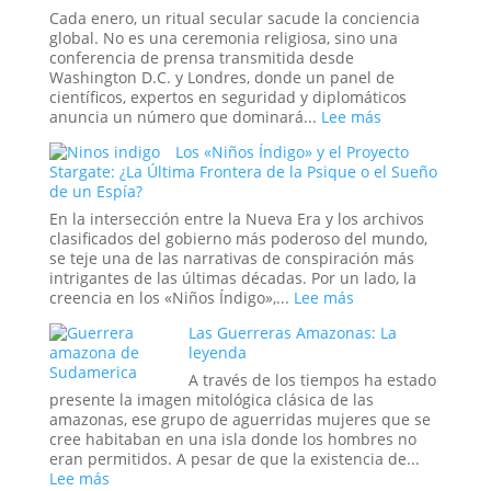
¿La
Cada enero, un ritual secular sacude la conciencia
Estadística
global. No es una ceremonia religiosa, sino una
más
conferencia de prensa transmitida desde
Espeluznante
Washington D.C. y Londres, donde un panel de
de
científicos, expertos en seguridad y diplomáticos
la
:
anuncia un número que dominará...
Lee más
Casa
El
Los «Niños Índigo» y el Proyecto
Blanca
Ritual
Stargate: ¿La Última Frontera de la Psique o el Sueño
o
del
de un Espía?
el
Fin
Mito
del
En la intersección entre la Nueva Era y los archivos
más
Mundo:
clasificados del gobierno más poderoso del mundo,
Perverso?
Dentro
se teje una de las narrativas de conspiración más
de
intrigantes de las últimas décadas. Por un lado, la
la
:
creencia en los «Niños Índigo»,...
Lee más
Sala
Los
Las Guerreras Amazonas: La
donde
«Niños
leyenda
se
Índigo»
Decide
y
A través de los tiempos ha estado
la
el
presente la imagen mitológica clásica de las
Hora
Proyecto
amazonas, ese grupo de aguerridas mujeres que se
del
Stargate:
cree habitaban en una isla donde los hombres no
Apocalipsis
¿La
eran permitidos. A pesar de que la existencia de...
Última
:
Lee más