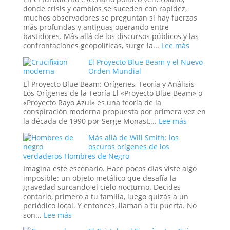
Infinito
donde crisis y cambios se suceden con rapidez,
y
muchos observadores se preguntan si hay fuerzas
el
más profundas y antiguas operando entre
Ciclo
bastidores. Más allá de los discursos públicos y las
Eterno
:
confrontaciones geopolíticas, surge la...
Lee más
de
La
El Proyecto Blue Beam y el Nuevo
la
Mano
Orden Mundial
Vida
Oculta:
Masonería
El Proyecto Blue Beam: Orígenes, Teoría y Análisis
y
Los Orígenes de la Teoría El «Proyecto Blue Beam» o
Simbolismo
«Proyecto Rayo Azul» es una teoría de la
Esotérico
conspiración moderna propuesta por primera vez en
en
:
la década de 1990 por Serge Monast,...
Lee más
los
El
Más allá de Will Smith: los
Acontecimi
Proyecto
oscuros orígenes de los
Recientes
Blue
verdaderos Hombres de Negro
de
Beam
Venezuela
y
Imagina este escenario. Hace pocos días viste algo
el
imposible: un objeto metálico que desafía la
Nuevo
gravedad surcando el cielo nocturno. Decides
Orden
contarlo, primero a tu familia, luego quizás a un
Mundial
periódico local. Y entonces, llaman a tu puerta. No
:
son...
Lee más
Más