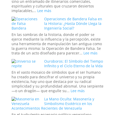
Batería
sino un entramado de itinerarios comerciales,
Antigua?
espirituales y culturales que cruzaron desiertos
La
:
implacables,...
Lee más
teoría
Conexiones
Eléctrica
Operaciones de Bandera Falsa en
Secretas
del
la Historia: ¿Hasta Dónde Llega la
y
Relato
Ingeniería Social?
Enigmas
Bíblico
Sin
En las sombras de la historia, donde el poder se
Resolver
ejerce mediante la influencia y la percepción, existe
de
una herramienta de manipulación tan antigua como
la
la guerra misma: la Operación de Bandera Falsa. Se
Antigua
:
trata de un acto diseñado para parecer...
Lee más
Ruta
Operacio
Ouroboros: El Símbolo del Tiempo
de
de
Infinito y el Ciclo Eterno de la Vida
la
Bandera
Seda
Falsa
En el vasto mosaico de símbolos que el ser humano
en
ha creado para descifrar el universo y su propia
la
existencia, hay uno que destaca por su radical
Historia:
simplicidad y su profundidad abismal. Una serpiente
¿Hasta
:
—o un dragón— que engulle su...
Lee más
Dónde
Ouroboros:
La Mano Oculta: Masonería y
Llega
El
Simbolismo Esotérico en los
la
Símbolo
Acontecimientos Recientes de Venezuela
Ingeniería
del
Social?
Tiempo
En el turbulento escenario político venezolano,