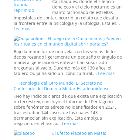
Calchaquíes, donde el silencio
tiene eco y el cielo nocturno es un
manto tachonado de estrellas
imposibles de contar, ocurrió un relato que desafía
la frontera entre la psicología y la ufología. Esta es...
:
Lee más
El
El juego de la Ouija online: ¿Pueden
caso
los rituales en el mundo digital abrir portales?
del
abducido
Bajo la tenue luz de una vela, con las yemas de los
de
dedos rozando ligeramente un pequeño triángulo de
Amaicha:
madera, generaciones enteras han susurrado
¿Un
preguntas al vacío. Durante más de 130 años, el
viaje
:
tablero Ouija ha sido un icono cultural,...
Lee más
a
El
Tecnología del Otro Mundo: El Secreto no
las
juego
Confesado del Dominio Militar Estadounidense
estrellas
de
o
la
«No hay indicios claros de que exista una explicación
un
Ouija
no terrestre», concluyó el informe del Pentágono
trauma
online:
sobre fenómenos aéreos no identificados en 2021,
reprimido?
¿Pueden
tras estudiar 144 casos, de los cuales 143
los
permanecían sin explicación. Esta ambigua
rituales
:
negación, en el léxico...
Lee más
en
Tecnología
El Efecto Placebo en Masa:
el
del