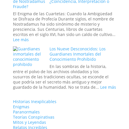
¿Coincidencia, Interpretación o
de
de
Fraude?
las
la
estrellas?
«Cara
El Enigma de las Cuartetas: Cuando la Ambigüedad
Vacía»:
se Disfraza de Profecía Durante siglos, el nombre de
Cuando
Nostradamus ha sido sinónimo de misterio y
el
presciencia. Sus Centurias, libros de cuartetas
Mundo
escritos en el siglo XVI, han sido un caldo de cultivo...
se
:
Lee más
Puebla
Las
de
Los Nueve Desconocidos: Los
Profecías
Extraños
Guardianes Inmortales del
de
Conocimiento Prohibido
Nostradamus:
¿Coincidencia,
En las sombras de la historia,
Interpretación
entre el polvo de los archivos olvidados y los
o
susurros de las tradiciones ocultas, se esconde el
Fraude?
que podría ser el secreto más antiguo y mejor
:
guardado de la humanidad. No se trata de...
Lee más
Los
Nueve
Historias Inexplicables
Descon
Enigmas
Los
Paranormales
Guard
Teorías Conspirativas
Inmort
Mitos y Leyendas
del
Relatos Increibles
Conoci