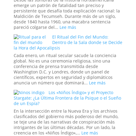
Nueva
Pesadilla
emerge un patrón de fatalidad tan preciso y
Era
Digital
persistente que desafía toda explicación racional: la
que
Maldición de Tecumseh. Durante más de un siglo,
se
desde 1840 hasta 1960, una macabra sentencia
Hizo
:
pareció colgarse del...
Lee más
Pasar
La
por
El Ritual del Fin del Mundo:
Maldición
Historia
Dentro de la Sala donde se Decide
de
la Hora del Apocalipsis
Tecumseh:
¿La
Cada enero, un ritual secular sacude la conciencia
Estadística
global. No es una ceremonia religiosa, sino una
más
conferencia de prensa transmitida desde
Espeluznante
Washington D.C. y Londres, donde un panel de
de
científicos, expertos en seguridad y diplomáticos
la
:
anuncia un número que dominará...
Lee más
Casa
El
Los «Niños Índigo» y el Proyecto
Blanca
Ritual
Stargate: ¿La Última Frontera de la Psique o el Sueño
o
del
de un Espía?
el
Fin
Mito
del
En la intersección entre la Nueva Era y los archivos
más
Mundo:
clasificados del gobierno más poderoso del mundo,
Perverso?
Dentro
se teje una de las narrativas de conspiración más
de
intrigantes de las últimas décadas. Por un lado, la
la
:
creencia en los «Niños Índigo»,...
Lee más