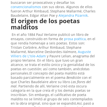
buscaron ser provocativos y desafiar los
convencionalismos
con sus obras. Algunos de ellos
fueron Arthur Rimbaud, Stephane Mallarmé, Charles
Baudelaire, Edgar Allan Poe y
Alejandra Pizarnik
.
El origen de los poetas
malditos
En el año 1884 Paul Verlaine publicó un libro de
ensayos, construido en forma de
prosa poética
, en el
que rendía homenaje a seis poetas. Estos son:
Tristan Corbière, Arthur Rimbaud, Stephane
Mallarmé, Marceline Desbordes-Valmore,
Auguste
Villiers de L'Isle-Adam
y Pauvre Lelian, anagrama del
propio Verlaine. En el libro, que tuvo un gran
alcance, se trata el estilo único y la genialidad de los
poetas en cuestión; así como también, anécdotas
personales.El concepto del poeta maldito está
basado parcialmente en el poema
Bendición
con el
que Charles Baudelaire abre su libro
Las flores del
mal
. Partiendo de allí, Verlaine creó esta oscura
categoría en la que creía él y los demás poetas se
inscribían. Sin embargo, el calificativo de poeta
maldito no se limitó al grupo de seis contemplados
en la obra original, sino que se expandió.Así, pasó a