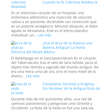
Cuando la Fe Colectiva Moldea la
mundo
Otro
Realidad
digital
Mundo:
abrir
El
En el silencioso corazón de un hospital, una
portales?
Secreto
enfermera administra una inyección de solución
no
salina a un paciente, diciéndole con convicción que
Confesado
es un potente analgésico. Minutos después, el dolor
del
agudo se desvanece. Este es el efecto placebo
Dominio
:
individual, un...
Lee más
Militar
El
¿Fue el Arca de la Alianza una
Estadounidense
Efecto
Batería Antigua? La teoría
Placebo
Eléctrica del Relato Bíblico
en
Masa:
El Relámpago en el Sanctasanctórum En el corazón
Cuando
del Tabernáculo, tras el velo de lana teñida, yacía el
la
objeto más temido y sagrado del mundo antiguo. No
Fe
era una mera urna de oro, sino el trono móvil de lo
Colectiva
:
divino,...
Lee más
Moldea
¿Fue
Conexiones Secretas y Enigmas
la
el
Sin Resolver de la Antigua Ruta de
Realidad
Arca
la Seda
de
la
Durante más de mil quinientos años, una red de
Alianza
caminos polvorientos y peligrosos unió Oriente y
una
Occidente. La Ruta de la Seda no fue una sola vía,