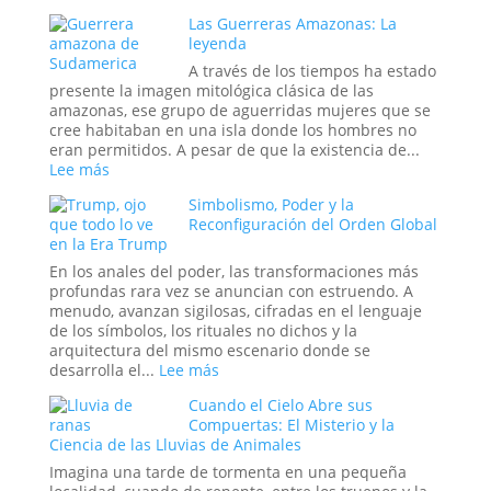
Sala
Los
Las Guerreras Amazonas: La
donde
«Niños
leyenda
se
Índigo»
Decide
y
A través de los tiempos ha estado
la
el
presente la imagen mitológica clásica de las
Hora
Proyecto
amazonas, ese grupo de aguerridas mujeres que se
del
Stargate:
cree habitaban en una isla donde los hombres no
Apocalipsis
¿La
eran permitidos. A pesar de que la existencia de...
Última
:
Lee más
Frontera
Las
Simbolismo, Poder y la
de
Guerreras
Reconfiguración del Orden Global
la
Amazonas:
en la Era Trump
Psique
La
o
leyenda
En los anales del poder, las transformaciones más
el
profundas rara vez se anuncian con estruendo. A
Sueño
menudo, avanzan sigilosas, cifradas en el lenguaje
de
de los símbolos, los rituales no dichos y la
un
arquitectura del mismo escenario donde se
Espía?
:
desarrolla el...
Lee más
Simbolismo,
Cuando el Cielo Abre sus
Poder
Compuertas: El Misterio y la
y
Ciencia de las Lluvias de Animales
la
Reconfiguración
Imagina una tarde de tormenta en una pequeña
del