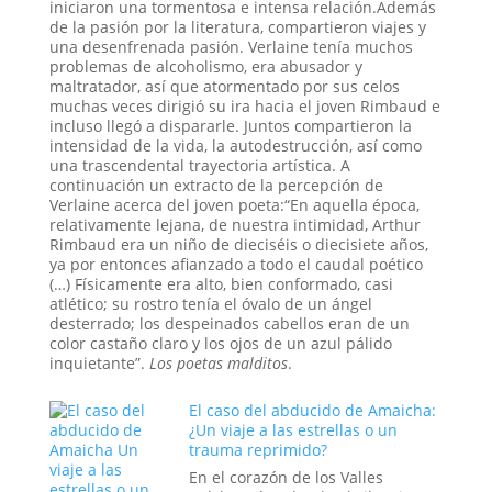
iniciaron una tormentosa e intensa relación.Además
de la pasión por la literatura, compartieron viajes y
una desenfrenada pasión. Verlaine tenía muchos
problemas de alcoholismo, era abusador y
maltratador, así que atormentado por sus celos
muchas veces dirigió su ira hacia el joven Rimbaud e
incluso llegó a dispararle. Juntos compartieron la
intensidad de la vida, la autodestrucción, así como
una trascendental trayectoria artística. A
continuación un extracto de la percepción de
Verlaine acerca del joven poeta:“En aquella época,
relativamente lejana, de nuestra intimidad, Arthur
Rimbaud era un niño de dieciséis o diecisiete años,
ya por entonces afianzado a todo el caudal poético
(…) Físicamente era alto, bien conformado, casi
atlético; su rostro tenía el óvalo de un ángel
desterrado; los despeinados cabellos eran de un
color castaño claro y los ojos de un azul pálido
inquietante”.
Los poetas malditos
.
El caso del abducido de Amaicha:
¿Un viaje a las estrellas o un
trauma reprimido?
En el corazón de los Valles