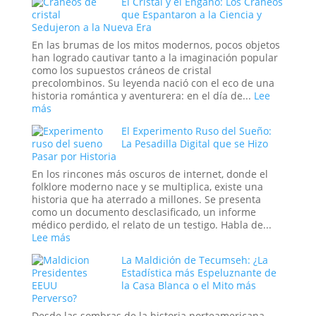
El Cristal y el Engaño: Los Cráneos
allá
que Espantaron a la Ciencia y
de
Sedujeron a la Nueva Era
Will
Smith:
En las brumas de los mitos modernos, pocos objetos
los
han logrado cautivar tanto a la imaginación popular
oscuros
como los supuestos cráneos de cristal
orígenes
precolombinos. Su leyenda nació con el eco de una
de
historia romántica y aventurera: en el día de...
Lee
los
:
más
verdaderos
El
Hombres
El Experimento Ruso del Sueño:
Cristal
de
La Pesadilla Digital que se Hizo
y
Pasar por Historia
Negro
el
Engaño:
En los rincones más oscuros de internet, donde el
Los
folklore moderno nace y se multiplica, existe una
Cráneos
historia que ha aterrado a millones. Se presenta
que
como un documento desclasificado, un informe
Espantaron
médico perdido, el relato de un testigo. Habla de...
a
:
Lee más
la
El
Ciencia
La Maldición de Tecumseh: ¿La
Experimento
y
Estadística más Espeluznante de
Ruso
Sedujeron
la Casa Blanca o el Mito más
del
Perverso?
a
Sueño:
la
La
Desde las sombras de la historia norteamericana