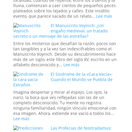
localidad, cuando de repente, entre los truenos y la
Orden
lluvia, comienzan a caer cientos de pequeños peces
Global
plateados sobre los tejados y calles. Este insólito
en
:
evento, que parece sacado de un relato...
Lee más
la
Cuando
El Manuscrito Voynich: ¿Un
Era
el
engaño medieval, un tratado
Trump
Cielo
secreto o un mensaje de las estrellas?
Abre
sus
Entre los misterios que desafían la razón, pocos son
Compuert
tan tangibles y a la vez tan indescifrables como el
El
Manuscrito Voynich. Desde su descubrimiento hace
Misterio
más de un siglo, este libro del siglo XV, escrito en un
y
:
alfabeto desconocido y...
Lee más
la
El
El Síndrome de la «Cara Vacía»:
Ciencia
Manuscrito
Cuando el Mundo se Puebla de
de
Voynich:
Extraños
las
¿Un
Lluvias
engaño
Imagina despertar y mirar al espejo. Los ojos, la
de
medieval,
nariz, la boca que ves reflejadas son las de un
Animales
un
completo desconocido. Tu mente no registra
tratado
ninguna familiaridad, ningún vínculo emocional con
secreto
esa imagen. Ahora, extiende ese vacío a todos los...
o
:
Lee más
un
El
Las Profecías de Nostradamus:
mensaje
Síndrome