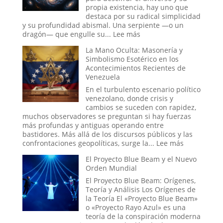
Historia:
propia existencia, hay uno que
¿Hasta
destaca por su radical simplicidad
Dónde
y su profundidad abismal. Una serpiente —o un
Llega
:
dragón— que engulle su...
Lee más
la
Ouroboros:
La Mano Oculta: Masonería y
Ingeniería
El
Simbolismo Esotérico en los
Social?
Símbolo
Acontecimientos Recientes de
del
Venezuela
Tiempo
Infinito
En el turbulento escenario político
y
venezolano, donde crisis y
el
cambios se suceden con rapidez,
Ciclo
muchos observadores se preguntan si hay fuerzas
Eterno
más profundas y antiguas operando entre
de
bastidores. Más allá de los discursos públicos y las
la
:
confrontaciones geopolíticas, surge la...
Lee más
Vida
La
El Proyecto Blue Beam y el Nuevo
Mano
Orden Mundial
Oculta:
Masonería
El Proyecto Blue Beam: Orígenes,
y
Teoría y Análisis Los Orígenes de
Simbolismo
la Teoría El «Proyecto Blue Beam»
Esotérico
o «Proyecto Rayo Azul» es una
en
teoría de la conspiración moderna