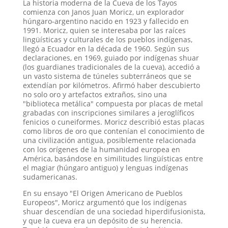
La historia moderna de la Cueva de los Tayos
comienza con Janos Juan Moricz, un explorador
húngaro-argentino nacido en 1923 y fallecido en
1991. Moricz, quien se interesaba por las raíces
lingüísticas y culturales de los pueblos indígenas,
llegó a Ecuador en la década de 1960. Según sus
declaraciones, en 1969, guiado por indígenas shuar
(los guardianes tradicionales de la cueva), accedió a
un vasto sistema de túneles subterráneos que se
extendían por kilómetros. Afirmó haber descubierto
no solo oro y artefactos extraños, sino una
"biblioteca metálica" compuesta por placas de metal
grabadas con inscripciones similares a jeroglíficos
fenicios o cuneiformes. Moricz describió estas placas
como libros de oro que contenían el conocimiento de
una civilización antigua, posiblemente relacionada
con los orígenes de la humanidad europea en
América, basándose en similitudes lingüísticas entre
el magiar (húngaro antiguo) y lenguas indígenas
sudamericanas.
En su ensayo "El Origen Americano de Pueblos
Europeos", Moricz argumentó que los indígenas
shuar descendían de una sociedad hiperdifusionista,
y que la cueva era un depósito de su herencia.