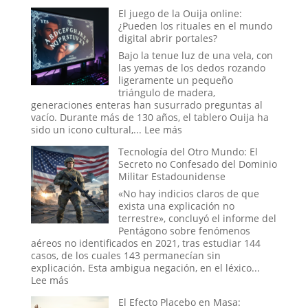
El
El juego de la Ouija online:
caso
¿Pueden los rituales en el mundo
del
digital abrir portales?
abducido
de
Bajo la tenue luz de una vela, con
Amaicha:
las yemas de los dedos rozando
¿Un
ligeramente un pequeño
viaje
triángulo de madera,
a
generaciones enteras han susurrado preguntas al
las
vacío. Durante más de 130 años, el tablero Ouija ha
estrellas
:
sido un icono cultural,...
Lee más
o
El
un
Tecnología del Otro Mundo: El
juego
trauma
Secreto no Confesado del Dominio
de
reprimido?
Militar Estadounidense
la
Ouija
«No hay indicios claros de que
online:
exista una explicación no
¿Pueden
terrestre», concluyó el informe del
los
Pentágono sobre fenómenos
rituales
aéreos no identificados en 2021, tras estudiar 144
en
casos, de los cuales 143 permanecían sin
el
explicación. Esta ambigua negación, en el léxico...
mundo
:
Lee más
digital
Tecnología
El Efecto Placebo en Masa:
abrir
del