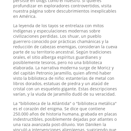
persiste en blogs como el nuestro. Si quieres
profundizar en exploradores controvertidos, visita
nuestra página sobre descubrimientos inexplicables
en América.
La leyenda de los tayos se entrelaza con mitos
indígenas y especulaciones modernas sobre
civilizaciones perdidas. Los shuar, un pueblo
guerrero conocido por prácticas chamánicas y la
reducción de cabezas enemigas, consideran la cueva
parte de su territorio ancestral. Según tradiciones
orales, el sitio alberga espíritus guardianes y
posiblemente tesoros, pero no una biblioteca
elaborada. La narrativa moderna surge de Moricz y
del capitán Petronio Jaramillo, quien afirmó haber
visto la biblioteca de niño: estanterías de metal con
libros dorados, estatuas de piedra y un ataúd de
cristal con un esqueleto gigante. Estas descripciones
varían, y la viuda de Jaramillo dudó de su veracidad.
La "biblioteca de la Atlántida" o "biblioteca metálica"
es el corazón del enigma. Se dice que contiene
250.000 años de historia humana, grabada en placas
indestructibles, posiblemente dejadas por atlantes o
una raza avanzada post-diluvio. Von Däniken la
vinculó a intervenciones alienígenas, sugiriendo que