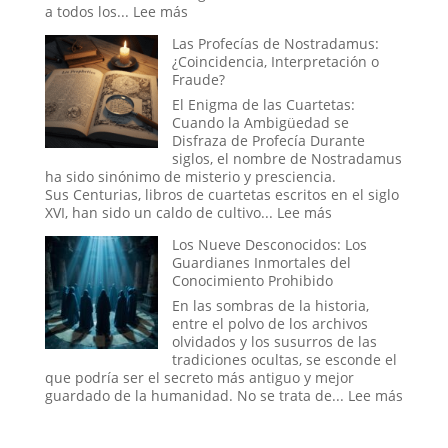
un
:
a todos los...
Lee más
mensaje
El
Las Profecías de Nostradamus:
de
Síndrome
¿Coincidencia, Interpretación o
las
de
Fraude?
estrellas?
la
«Cara
El Enigma de las Cuartetas:
Vacía»:
Cuando la Ambigüedad se
Cuando
Disfraza de Profecía Durante
el
siglos, el nombre de Nostradamus
Mundo
ha sido sinónimo de misterio y presciencia.
se
Sus Centurias, libros de cuartetas escritos en el siglo
Puebla
:
XVI, han sido un caldo de cultivo...
Lee más
de
Las
Los Nueve Desconocidos: Los
Extraños
Profecías
Guardianes Inmortales del
de
Conocimiento Prohibido
Nostradamus:
¿Coincidencia,
En las sombras de la historia,
Interpretación
entre el polvo de los archivos
o
olvidados y los susurros de las
Fraude?
tradiciones ocultas, se esconde el
que podría ser el secreto más antiguo y mejor
:
guardado de la humanidad. No se trata de...
Lee más
Los
Nueve