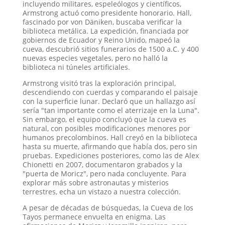
incluyendo militares, espeleólogos y científicos,
Armstrong actuó como presidente honorario. Hall,
fascinado por von Däniken, buscaba verificar la
biblioteca metálica. La expedición, financiada por
gobiernos de Ecuador y Reino Unido, mapeó la
cueva, descubrió sitios funerarios de 1500 a.C. y 400
nuevas especies vegetales, pero no halló la
biblioteca ni túneles artificiales.
Armstrong visitó tras la exploración principal,
descendiendo con cuerdas y comparando el paisaje
con la superficie lunar. Declaró que un hallazgo así
sería "tan importante como el aterrizaje en la Luna".
Sin embargo, el equipo concluyó que la cueva es
natural, con posibles modificaciones menores por
humanos precolombinos. Hall creyó en la biblioteca
hasta su muerte, afirmando que había dos, pero sin
pruebas. Expediciones posteriores, como las de Alex
Chionetti en 2007, documentaron grabados y la
"puerta de Moricz", pero nada concluyente. Para
explorar más sobre astronautas y misterios
terrestres, echa un vistazo a nuestra colección.
A pesar de décadas de búsquedas, la Cueva de los
Tayos permanece envuelta en enigma. Las