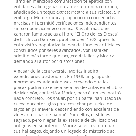
También mencionó comunicación telepática con
entidades alienígenas durante su primera entrada,
añadiendo un toque extraterrestre a sus relatos. Sin
embargo, Moricz nunca proporcionó coordenadas
precisas ni permitió verificaciones independientes
sin compensación económica. Sus afirmaciones
ganaron fama gracias al libro "El Oro de los Dioses"
de Erich von Däniken, publicado en 1972, quien lo
entrevistó y popularizó la idea de túneles artificiales
construidos por seres avanzados. Von Däniken
admitió más tarde que exageró detalles, y Moricz
demandó al autor por distorsiones.
A pesar de la controversia, Moricz inspiró
expediciones posteriores. En 1968, un grupo de
mormones estadounidenses, creyendo que las
placas podrían asemejarse a las descritas en el Libro
de Mormón, contactó a Moricz, pero él no les mostró
nada concreto. Los shuar, por su parte, han usado la
cueva durante siglos para cosechar polluelos de
tayos en primavera, descendiendo con escaleras de
vid y antorchas de bambú. Para ellos, el sitio es
sagrado, pero niegan la existencia de civilizaciones
antiguas en su interior. Moricz falleció sin probar
sus hallazgos, dejando un legado de misterio que