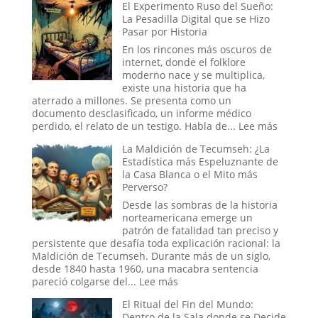
El Experimento Ruso del Sueño:
de
Cristal
La Pesadilla Digital que se Hizo
Negro
y
Pasar por Historia
el
Engaño:
En los rincones más oscuros de
Los
internet, donde el folklore
Cráneos
moderno nace y se multiplica,
que
existe una historia que ha
Espantaron
aterrado a millones. Se presenta como un
a
documento desclasificado, un informe médico
la
:
perdido, el relato de un testigo. Habla de...
Lee más
Ciencia
El
La Maldición de Tecumseh: ¿La
y
Experim
Estadística más Espeluznante de
Sedujeron
Ruso
la Casa Blanca o el Mito más
a
del
Perverso?
la
Sueño:
Nueva
La
Desde las sombras de la historia
Era
Pesadill
norteamericana emerge un
Digital
patrón de fatalidad tan preciso y
que
persistente que desafía toda explicación racional: la
se
Maldición de Tecumseh. Durante más de un siglo,
Hizo
desde 1840 hasta 1960, una macabra sentencia
Pasar
:
pareció colgarse del...
Lee más
por
La
El Ritual del Fin del Mundo:
Historia
Maldición
Dentro de la Sala donde se Decide