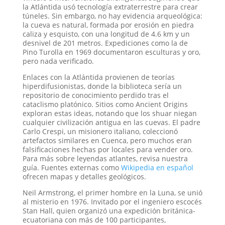
la Atlántida usó tecnología extraterrestre para crear
túneles. Sin embargo, no hay evidencia arqueológica:
la cueva es natural, formada por erosión en piedra
caliza y esquisto, con una longitud de 4.6 km y un
desnivel de 201 metros. Expediciones como la de
Pino Turolla en 1969 documentaron esculturas y oro,
pero nada verificado.
Enlaces con la Atlántida provienen de teorías
hiperdifusionistas, donde la biblioteca sería un
repositorio de conocimiento perdido tras el
cataclismo platónico. Sitios como Ancient Origins
exploran estas ideas, notando que los shuar niegan
cualquier civilización antigua en las cuevas. El padre
Carlo Crespi, un misionero italiano, coleccionó
artefactos similares en Cuenca, pero muchos eran
falsificaciones hechas por locales para vender oro.
Para más sobre leyendas atlantes, revisa nuestra
guía. Fuentes externas como
Wikipedia en español
ofrecen mapas y detalles geológicos.
Neil Armstrong, el primer hombre en la Luna, se unió
al misterio en 1976. Invitado por el ingeniero escocés
Stan Hall, quien organizó una expedición británica-
ecuatoriana con más de 100 participantes,