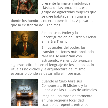
del
el
presente la imagen mitológica
Apocalipsis
Proyecto
clásica de las amazonas, ese
Stargate:
grupo de aguerridas mujeres que
¿La
se cree habitaban en una isla
Última
donde los hombres no eran permitidos. A pesar de
Frontera
:
que la existencia de...
Lee más
de
Las
Simbolismo, Poder y la
la
Guerreras
Reconfiguración del Orden Global
Psique
Amazonas:
en la Era Trump
o
La
el
leyenda
En los anales del poder, las
Sueño
transformaciones más profundas
de
rara vez se anuncian con
un
estruendo. A menudo, avanzan
Espía?
sigilosas, cifradas en el lenguaje de los símbolos, los
rituales no dichos y la arquitectura del mismo
:
escenario donde se desarrolla el...
Lee más
Simbolismo,
Cuando el Cielo Abre sus
Poder
Compuertas: El Misterio y la
y
Ciencia de las Lluvias de Animales
la
Reconfiguración
Imagina una tarde de tormenta
del
en una pequeña localidad,
Orden
cuando de repente, entre los
Global