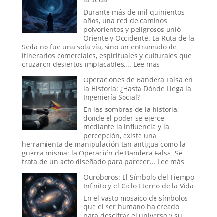
de
la
Durante más de mil quinientos
Alianza
años, una red de caminos
una
polvorientos y peligrosos unió
Batería
Oriente y Occidente. La Ruta de la
Antigua?
Seda no fue una sola vía, sino un entramado de
La
itinerarios comerciales, espirituales y culturales que
teoría
:
cruzaron desiertos implacables,...
Lee más
Eléctrica
Conexiones
del
Operaciones de Bandera Falsa en
Secretas
Relato
la Historia: ¿Hasta Dónde Llega la
y
Bíblico
Ingeniería Social?
Enigmas
Sin
En las sombras de la historia,
Resolver
donde el poder se ejerce
de
mediante la influencia y la
la
percepción, existe una
Antigua
herramienta de manipulación tan antigua como la
Ruta
guerra misma: la Operación de Bandera Falsa. Se
de
:
trata de un acto diseñado para parecer...
Lee más
la
Operacio
Ouroboros: El Símbolo del Tiempo
Seda
de
Infinito y el Ciclo Eterno de la Vida
Bandera
Falsa
En el vasto mosaico de símbolos
en
que el ser humano ha creado
la
para descifrar el universo y su