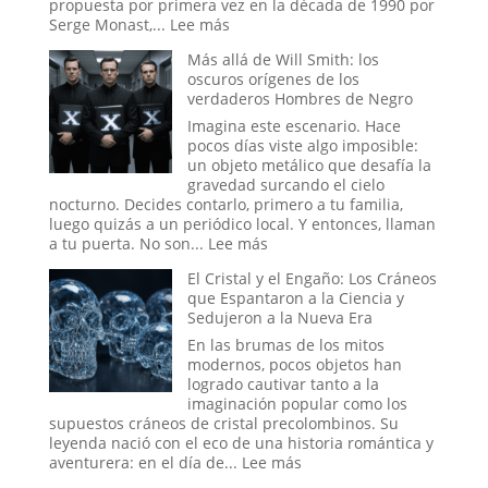
los
propuesta por primera vez en la década de 1990 por
Acontecimi
:
Serge Monast,...
Lee más
Recientes
El
Más allá de Will Smith: los
de
Proyecto
oscuros orígenes de los
Venezuela
Blue
verdaderos Hombres de Negro
Beam
y
Imagina este escenario. Hace
el
pocos días viste algo imposible:
Nuevo
un objeto metálico que desafía la
Orden
gravedad surcando el cielo
Mundial
nocturno. Decides contarlo, primero a tu familia,
luego quizás a un periódico local. Y entonces, llaman
:
a tu puerta. No son...
Lee más
Más
El Cristal y el Engaño: Los Cráneos
allá
que Espantaron a la Ciencia y
de
Sedujeron a la Nueva Era
Will
Smith:
En las brumas de los mitos
los
modernos, pocos objetos han
oscuros
logrado cautivar tanto a la
orígenes
imaginación popular como los
de
supuestos cráneos de cristal precolombinos. Su
los
leyenda nació con el eco de una historia romántica y
verdaderos
:
aventurera: en el día de...
Lee más
Hombres
El