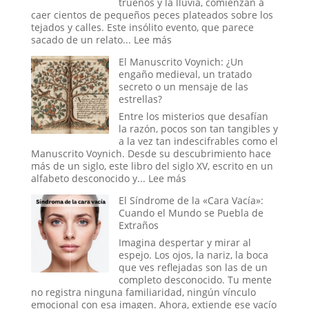
truenos y la lluvia, comienzan a
en
caer cientos de pequeños peces plateados sobre los
la
tejados y calles. Este insólito evento, que parece
Era
:
sacado de un relato...
Lee más
Trump
Cuando
El Manuscrito Voynich: ¿Un
el
engaño medieval, un tratado
Cielo
secreto o un mensaje de las
Abre
estrellas?
sus
Compuertas:
Entre los misterios que desafían
El
la razón, pocos son tan tangibles y
Misterio
a la vez tan indescifrables como el
y
Manuscrito Voynich. Desde su descubrimiento hace
la
más de un siglo, este libro del siglo XV, escrito en un
Ciencia
:
alfabeto desconocido y...
Lee más
de
El
El Síndrome de la «Cara Vacía»:
las
Manuscrito
Cuando el Mundo se Puebla de
Lluvias
Voynich:
Extraños
de
¿Un
Animales
engaño
Imagina despertar y mirar al
medieval,
espejo. Los ojos, la nariz, la boca
un
que ves reflejadas son las de un
tratado
completo desconocido. Tu mente
secreto
no registra ninguna familiaridad, ningún vínculo
o
emocional con esa imagen. Ahora, extiende ese vacío