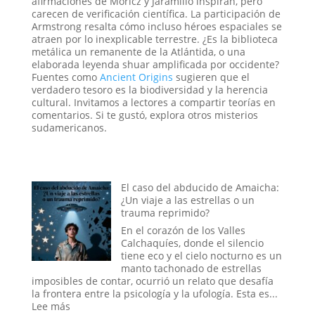
afirmaciones de Moricz y Jaramillo inspiran, pero
carecen de verificación científica. La participación de
Armstrong resalta cómo incluso héroes espaciales se
atraen por lo inexplicable terrestre. ¿Es la biblioteca
metálica un remanente de la Atlántida, o una
elaborada leyenda shuar amplificada por occidente?
Fuentes como
Ancient Origins
sugieren que el
verdadero tesoro es la biodiversidad y la herencia
cultural. Invitamos a lectores a compartir teorías en
comentarios. Si te gustó, explora otros misterios
sudamericanos.
El caso del abducido de Amaicha:
¿Un viaje a las estrellas o un
trauma reprimido?
En el corazón de los Valles
Calchaquíes, donde el silencio
tiene eco y el cielo nocturno es un
manto tachonado de estrellas
imposibles de contar, ocurrió un relato que desafía
la frontera entre la psicología y la ufología. Esta es...
:
Lee más