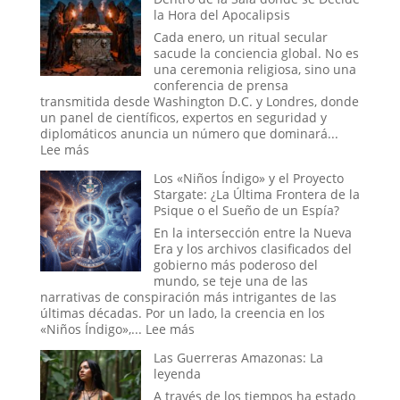
de
la Hora del Apocalipsis
Tecumseh:
¿La
Cada enero, un ritual secular
Estadística
sacude la conciencia global. No es
más
una ceremonia religiosa, sino una
Espeluznante
conferencia de prensa
de
transmitida desde Washington D.C. y Londres, donde
la
un panel de científicos, expertos en seguridad y
Casa
diplomáticos anuncia un número que dominará...
Blanca
:
Lee más
o
El
Los «Niños Índigo» y el Proyecto
el
Ritual
Stargate: ¿La Última Frontera de la
Mito
del
Psique o el Sueño de un Espía?
más
Fin
Perverso?
del
En la intersección entre la Nueva
Mundo:
Era y los archivos clasificados del
Dentro
gobierno más poderoso del
de
mundo, se teje una de las
la
narrativas de conspiración más intrigantes de las
Sala
últimas décadas. Por un lado, la creencia en los
donde
:
«Niños Índigo»,...
Lee más
se
Los
Decide
Las Guerreras Amazonas: La
«Niños
la
leyenda
Índigo»
Hora
y
A través de los tiempos ha estado